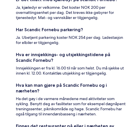
Ja, kjæledyr er velkomne. Det koster NOK 200 per
overnattingsenhet per dag. Det kreves ikke gebyrer for
tjenestedyr. Mat- og vannskåler er tilgjengelig.
Har Scandic Fornebu parkering?
Ja. Ubetjent parkering koster NOK 254 per dag. Ladestasjon
for elbiler er tilgjengelig.
Hva er innsjekkings- og utsjekkingstidene på
Scandic Fornebu?
Innsjekkingen er fra kl. 16.00 til når som helst. Du må sjekke ut
innen kl. 12.00. Kontaktløs utsjekking er tilgjengelig.
Hva kan man gjøre på Scandic Fornebu og i
nærheten?
Ha det gøy i de varmere månedene med aktiviteter som
sykling. Benytt deg av fasiliteter som for eksempel døgnåpent
treningssenter, piknikområde og hage. Scandic Fornebu har
også tilgang til innendørsbasseng i nærheten.
Finnes det restauranter på eller i nærheten av