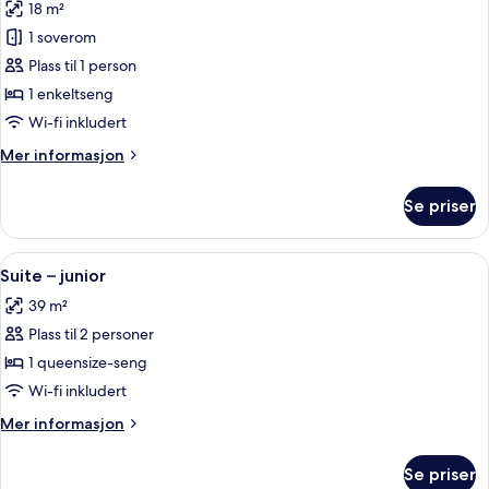
18 m²
seng
bildene
1 soverom
av
Enkeltrom
Plass til 1 person
–
1 enkeltseng
standard
Wi-fi inkludert
Mer
Mer informasjon
informasjon
om
Se priser
Enkeltrom
–
standard
Åpne
Suite – junior | Skrivebord, skrivebo
5
Suite – junior
alle
39 m²
bildene
Plass til 2 personer
av
Suite
1 queensize-seng
–
Wi-fi inkludert
junior
Mer
Mer informasjon
informasjon
om
Se priser
Suite