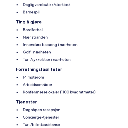
Dagligvarebutikk/storkiosk
Barnespill
Ting å gjøre
Bordfotball
Nær stranden
Innendørs basseng i nærheten
Golf i nærheten
Tur-/sykkelstier i nærheten
Forretningsfasiliteter
14 møterom
Arbeidsområder
Konferanseselokaler (1100 kvadratmeter)
Tjenester
Døgnåpen resepsjon
Concierge-tjenester
Tur-/billettassistanse