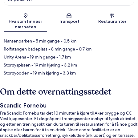
Kart
Hva som finnes i
Transport
Restauranter
nærheten
Nansenparken
- 5 min gange
- 0.5 km
Rolfstangen badeplass
- 8 min gange
- 0.7 km
Unity Arena
- 19 min gange
- 1.7 km
Storøyspissen
- 19 min kjøring
- 3.2 km
Storøyodden
- 19 min kjøring
- 3.3 km
Om dette overnattingsstedet
Scandic Fornebu
Fra Scandic Fornebu tar det 10 minutter å kjøre til Aker brygge og CC
Vest kjøpesenter. Et døgnåpent treningssenter innbyr til fysisk aktivitet,
og etter en treningsøkt kan du ta turen til restauranten for å få noe godt
å spise eller baren for å ta en drink. Noen andre fasiliteter er en
snackbar/delikatesseforretning, sykkelutleie (inkludert) og en terrasse.