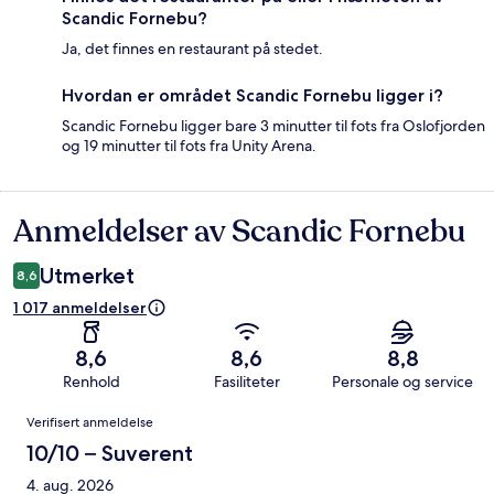
Scandic Fornebu?
Ja, det finnes en restaurant på stedet.
Hvordan er området Scandic Fornebu ligger i?
Scandic Fornebu ligger bare 3 minutter til fots fra Oslofjorden
og 19 minutter til fots fra Unity Arena.
Anmeldelser av Scandic Fornebu
Anmeldelser
Utmerket
8,6
1 017 anmeldelser
8,6
8,6
8,8
Renhold
Fasiliteter
Personale og service
Anmeldelser
Verifisert anmeldelse
10/10 – Suverent
4. aug. 2026