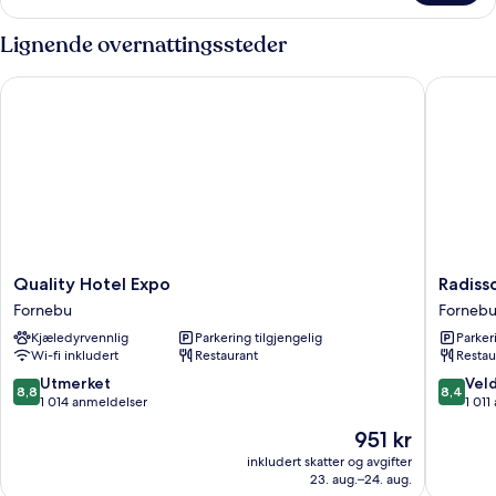
–
junior
Lignende overnattingssteder
Quality Hotel Expo
Radisson
Quality
Radisso
Quality Hotel Expo
Radiss
Hotel
Blu
Fornebu
Forneb
Expo
Park
Kjæledyrvennlig
Parkering tilgjengelig
Parker
Fornebu
Hotel,
Wi-fi inkludert
Restaurant
Restau
Oslo
Fornebu
8.8
8.4
Utmerket
Veld
8,8
8,4
av
av
1 014 anmeldelser
1 011
10,
10,
Prisen
951 kr
Utmerket,
Veldig
er
1 014
bra,
inkludert skatter og avgifter
951 kr
23. aug.–24. aug.
anmeldelser
1 011