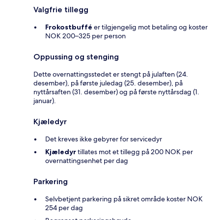
Valgfrie tillegg
Frokostbuffé
er tilgjengelig mot betaling og koster
NOK 200–325 per person
Oppussing og stenging
Dette overnattingsstedet er stengt på julaften (24.
desember), på første juledag (25. desember), på
nyttårsaften (31. desember) og på første nyttårsdag (1.
januar).
Kjæledyr
Det kreves ikke gebyrer for servicedyr
Kjæledyr
tillates mot et tillegg på 200 NOK per
overnattingsenhet per dag
Parkering
Selvbetjent parkering på sikret område koster NOK
254 per dag