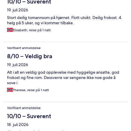
10/10 – Suverent
19. juli 2026
Stort deilig tomannsom på hjørnet. Flott utsikt. Deilig frokost. 4.
helg på 5 uker, og vi kommer tilbake.
Elisabeth, reise på 1 natt
Verifisert anmeldelse
8/10 – Veldig bra
19. juli 2026
Alt i alt en veldig god opplevelse med hyggelige ansatte, god
frokost og fine rom. Dessverre var sengene ikke noe gode å
sove i.
Therese, reise på 1 natt
Verifisert anmeldelse
10/10 – Suverent
18. juli 2026