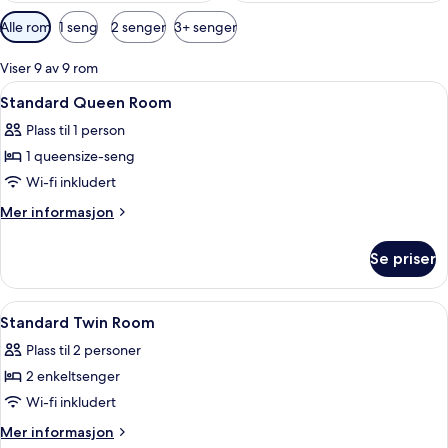
Tilgjengelige
Alle rom
1 seng
2 senger
3+ senger
filtre
for
Viser 9 av 9 rom
rom
Åpne
Skrivebord, skrivebord for bærbar PC
5
Standard Queen Room
alle
Plass til 1 person
bildene
1 queensize-seng
av
Standard
Wi-fi inkludert
Queen
Mer
Mer informasjon
Room
informasjon
om
Se priser
Standard
Queen
Room
Åpne
Skrivebord, skrivebord for bærbar PC
5
Standard Twin Room
alle
Plass til 2 personer
bildene
2 enkeltsenger
av
Standard
Wi-fi inkludert
Twin
Mer
Mer informasjon