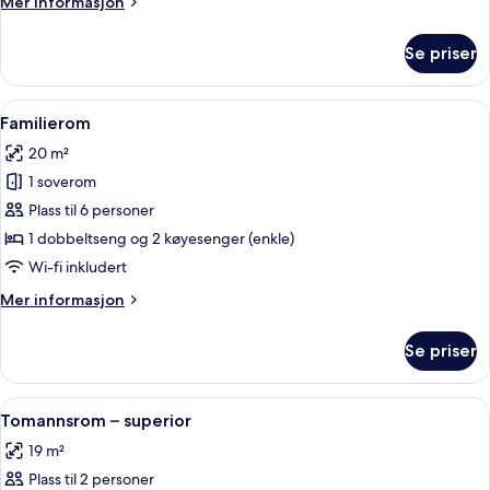
Mer
Mer informasjon
informasjon
om
Se priser
Tomannsrom
–
standard
Åpne
Familierom | Skrivebord, skrivebord 
5
Familierom
alle
20 m²
bildene
1 soverom
av
Familierom
Plass til 6 personer
1 dobbeltseng og 2 køyesenger (enkle)
Wi-fi inkludert
Mer
Mer informasjon
informasjon
om
Se priser
Familierom
Åpne
Tomannsrom – superior | Skrivebord, 
6
Tomannsrom – superior
alle
19 m²
bildene
Plass til 2 personer
av