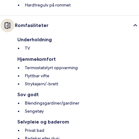
Hardtregulv på rommet
Romfasiliteter
Underholdning
TV
Hjemmekomfort
Termostatstyrt oppvarming
Flyttbar vifte
Strykejern/-brett
Sov godt
Blendingsgardiner/gardiner
Sengetøy
Selvpleie og baderom
Privat bad
Badekar eller dusj