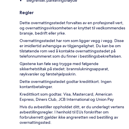
Begrenset parkeringshøyde
Regler
Dette overnattingsstedet forvaltes av en profesjonell vert,
og overnattingsvirksomheten er knyttet til vedkommendes
bransje, bedrift eller yrke.
Overnattingsstedet har rom som ligger vegg i vegg. Disse
er imidlertid avhengige av tilgjengelighet. Du kan be om
tilstøtende rom ved å kontakte overnattingsstedet på
telefonnummeret som du finner i bestillingsbekreftelsen.
Gjestene kan føle seg trygge med følgende
sikkerhetstiltak på stedet: brannslukningsapparat,
røykvarsler og førstehjelpsskrin.
Dette overnattingsstedet godtar kredittkort. Ingen
kontantbetalinger.
Kredittkort som godtas: Visa, Mastercard, American
Express, Diners Club, JCB International og Union Pay
Hvis du avbestiller oppholdet ditt, er du underlagt vertens
avbestillingsregler. I henhold til EUs forskrifter om
forbrukerrett gjelder ikke angreretten ved bestilling av
overnattingssted.