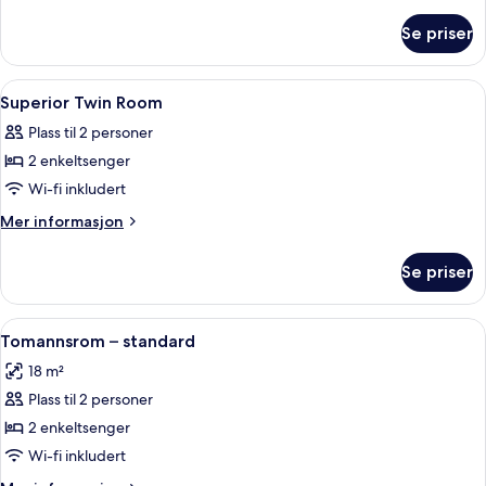
Room
informasjon
om
Se priser
Standard
Twin
Room
Åpne
Skrivebord, skrivebord for bærbar PC
2
Superior Twin Room
alle
Plass til 2 personer
bildene
2 enkeltsenger
av
Superior
Wi-fi inkludert
Twin
Mer
Mer informasjon
Room
informasjon
om
Se priser
Superior
Twin
Room
Åpne
Skrivebord, skrivebord for bærbar PC
4
Tomannsrom – standard
alle
18 m²
bildene
Plass til 2 personer
av
Tomannsrom
2 enkeltsenger
–
Wi-fi inkludert
standard