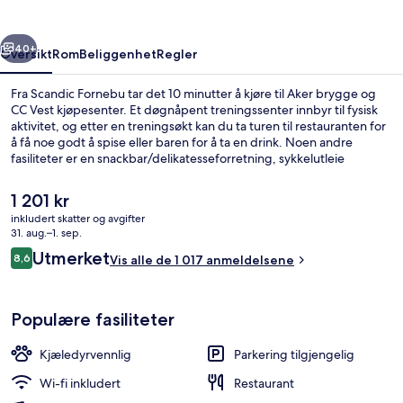
rige
Neste
40+
Oversikt
Rom
Beliggenhet
Regler
Fra Scandic Fornebu tar det 10 minutter å kjøre til Aker brygge og
CC Vest kjøpesenter. Et døgnåpent treningssenter innbyr til fysisk
aktivitet, og etter en treningsøkt kan du ta turen til restauranten for
å få noe godt å spise eller baren for å ta en drink. Noen andre
fasiliteter er en snackbar/delikatesseforretning, sykkelutleie
(inkludert) og en terrasse.
Den
1 201 kr
nåværende
inkludert skatter og avgifter
prisen
31. aug.–1. sep.
Restaurant
er
Anmeldelser
Utmerket
8,6
Vis alle de 1 017 anmeldelsene
1 201 kr
8,6 av 10 –
Populære fasiliteter
Kjæledyrvennlig
Parkering tilgjengelig
Wi-fi inkludert
Restaurant