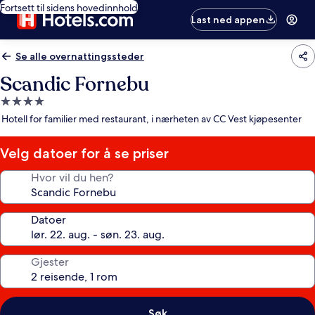
Fortsett til sidens hovedinnhold
Last ned appen
Se alle overnattingssteder
Scandic Fornebu
Overnattingssted
med
Hotell for familier med restaurant, i nærheten av CC Vest kjøpesenter
4.0
stjerner
Velg datoer for å se priser
Hvor vil du hen?
Datoer
Gjester
Søk