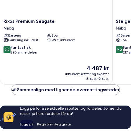
Rixos
Steigen
Rixos Premium Seagate
Steige
Premium
Alcazar
Nabq
Nabq
Seagate
Nabq
Basseng
Spa
Basse
Nabq
Parkering inkludert
Wi-fi inkludert
Spa
9.2
9.2
Fantastisk
Fant
9,2
9,2
av
av
296 anmeldelser
217 
10,
10,
Fantastisk,
Fantasti
Prisen
4 487 kr
296
217
er
anmeldelser
anmelde
inkludert skatter og avgifter
4 487 kr
8. sep.–9. sep.
Sammenlign med lignende overnattingssteder
Logg på for å se aktuelle rabatter og fordeler. Jo mer du
reiser, jo flere fordeler får du!
Logg på
Registrer deg gratis