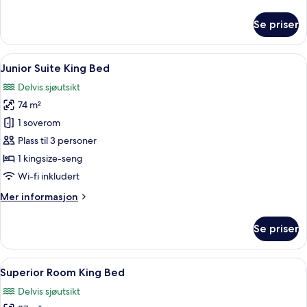
informasjon
om
Se priser
Swim-
Up
Suite
Åpne
Minibar (inkludert), safe på rommet o
3
Junior Suite King Bed
alle
Delvis sjøutsikt
bildene
74 m²
av
Junior
1 soverom
Suite
Plass til 3 personer
King
1 kingsize-seng
Bed
Wi-fi inkludert
Mer
Mer informasjon
informasjon
om
Se priser
Junior
Suite
King
Åpne
Superior Room King Bed | Minibar (in
3
Bed
Superior Room King Bed
alle
Delvis sjøutsikt
bildene