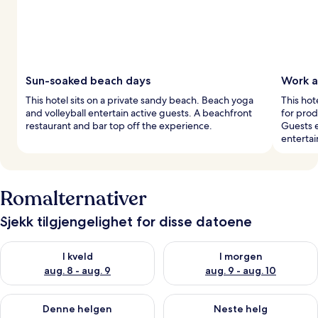
Sun-soaked beach days
Work a
This hotel sits on a private sandy beach. Beach yoga
This hot
and volleyball entertain active guests. A beachfront
for prod
restaurant and bar top off the experience.
Guests e
enterta
Romalternativer
Sjekk tilgjengelighet for disse datoene
Sjekk tilgjengelighet for i kveld, aug. 8 - aug. 9
Sjekk tilgjengelighet for i mor
I kveld
I morgen
aug. 8 - aug. 9
aug. 9 - aug. 10
Sjekk tilgjengelighet for denne helgen, aug. 14 - aug. 16
Sjekk tilgjengelighet for neste
Denne helgen
Neste helg