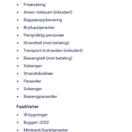
Frisørsalong
Aviser i lobbyen (inkludert)
Bagasjeoppbevaring
Bryllupstjenester
Flerspråklig personale
Strandtelt (mot betaling)
Transport til stranden (inkludert)
Bassengtelt (mot betaling)
Solsenger
Strandhåndklær
Parasoller
Solsenger
Bassengparasoller
Fasiliteter
18 bygninger
Bygget i 2012
Minibank/banktjenester