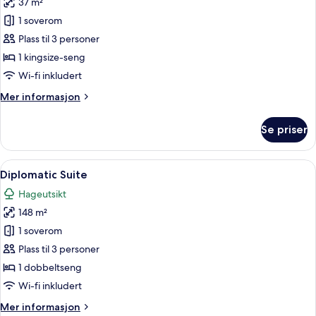
37 m²
av
Superior
1 soverom
Room
Plass til 3 personer
King
1 kingsize-seng
Bed
Wi-fi inkludert
Mer
Mer informasjon
informasjon
om
Se priser
Superior
Room
King
Åpne
Diplomatic Suite | Minibar (inkludert
4
Bed
Diplomatic Suite
alle
Hageutsikt
bildene
148 m²
av
Diplomatic
1 soverom
Suite
Plass til 3 personer
1 dobbeltseng
Wi-fi inkludert
Mer
Mer informasjon