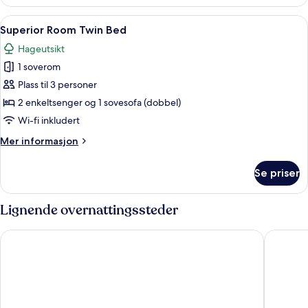
Suite
Twin
Åpne
Superior Room Twin Bed | Minibar (in
4
Bed
Superior Room Twin Bed
alle
Hageutsikt
bildene
1 soverom
av
Superior
Plass til 3 personer
Room
2 enkeltsenger og 1 sovesofa (dobbel)
Twin
Wi-fi inkludert
Bed
Mer
Mer informasjon
informasjon
om
Se priser
Superior
Room
Twin
Lignende overnattingssteder
Bed
Rixos Premium Seagate
Steigenb