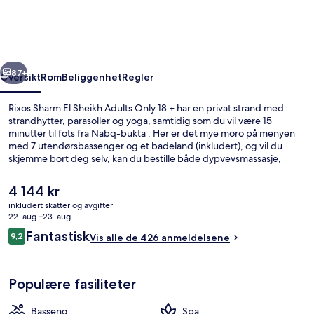
Sheikh
Adults
Only
rige
Neste
18
87+
Oversikt
Rom
Beliggenhet
Regler
+
Rixos Sharm El Sheikh Adults Only 18 + har en privat strand med
strandhytter, parasoller og yoga, samtidig som du vil være 15
minutter til fots fra Nabq-bukta . Her er det mye moro på menyen
med 7 utendørsbassenger og et badeland (inkludert), og vil du
skjemme bort deg selv, kan du bestille både dypvevsmassasje,
kroppsinnpakninger og aromaterapi. Salt (én av 9 restauranter) byr
på sjømat og serverer middag. Noen andre høydepunkter du finner
Den
4 144 kr
på dette hotellet i luksuriøs stil, er 2 bassengbarer, en strandbar og
nåværende
inkludert skatter og avgifter
et treningssenter.
prisen
22. aug.–23. aug.
7 utendørsbassenger, bassengtelt (mot
er
Anmeldelser
Fantastisk
9,2
Vis alle de 426 anmeldelsene
4 144 kr
9,2 av 10 –
Populære fasiliteter
Basseng
Spa