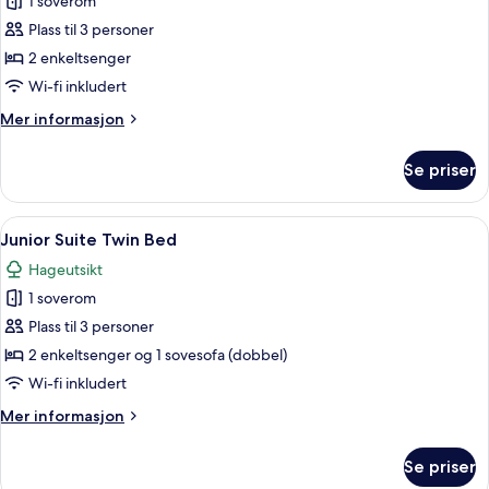
1 soverom
av
Deluxe
Plass til 3 personer
Room
2 enkeltsenger
Twin
Wi-fi inkludert
Bed
Mer
Mer informasjon
informasjon
om
Se priser
Deluxe
Room
Twin
Åpne
Junior Suite Twin Bed | Minibar (inkl
5
Bed
Junior Suite Twin Bed
alle
Hageutsikt
bildene
1 soverom
av
Junior
Plass til 3 personer
Suite
2 enkeltsenger og 1 sovesofa (dobbel)
Twin
Wi-fi inkludert
Bed
Mer
Mer informasjon
informasjon
om
Se priser
Junior