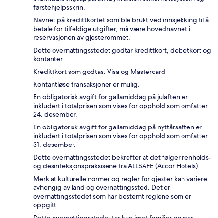
førstehjelpsskrin.
Navnet på kredittkortet som ble brukt ved innsjekking til å
betale for tilfeldige utgifter, må være hovednavnet i
reservasjonen av gjesterommet.
Dette overnattingsstedet godtar kredittkort, debetkort og
kontanter.
Kredittkort som godtas: Visa og Mastercard
Kontantløse transaksjoner er mulig.
En obligatorisk avgift for gallamiddag på julaften er
inkludert i totalprisen som vises for opphold som omfatter
24. desember.
En obligatorisk avgift for gallamiddag på nyttårsaften er
inkludert i totalprisen som vises for opphold som omfatter
31. desember.
Dette overnattingsstedet bekrefter at det følger renholds-
og desinfeksjonspraksisene fra ALLSAFE (Accor Hotels).
Merk at kulturelle normer og regler for gjester kan variere
avhengig av land og overnattingssted. Det er
overnattingsstedet som har bestemt reglene som er
oppgitt.
Dette overnattingsstedet tar kun imot familier og par.