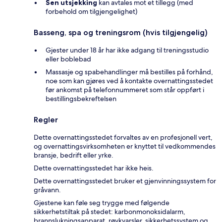
Sen utsjekking
kan avtales mot et tillegg (med
forbehold om tilgjengelighet)
Basseng, spa og treningsrom (hvis tilgjengelig)
Gjester under 18 år har ikke adgang til treningsstudio
eller boblebad
Massasje og spabehandlinger må bestilles på forhånd,
noe som kan gjøres ved å kontakte overnattingsstedet
før ankomst på telefonnummeret som står oppført i
bestillingsbekreftelsen
Regler
Dette overnattingsstedet forvaltes av en profesjonell vert,
og overnattingsvirksomheten er knyttet til vedkommendes
bransje, bedrift eller yrke.
Dette overnattingsstedet har ikke heis.
Dette overnattingsstedet bruker et gjenvinningssystem for
gråvann.
Gjestene kan føle seg trygge med følgende
sikkerhetstiltak på stedet: karbonmonoksidalarm,
brannslukningsapparat, røykvarsler, sikkerhetssystem og