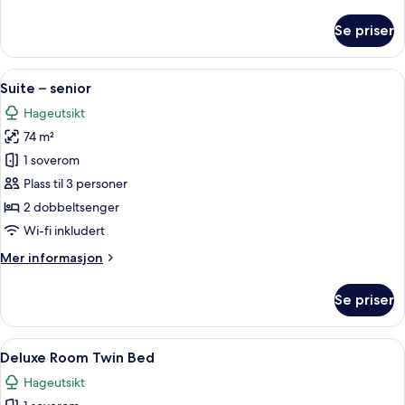
informasjon
om
Se priser
Diplomatic
Suite
Åpne
Suite – senior | Utsikt fra rommet
1
Suite – senior
alle
Hageutsikt
bildene
74 m²
av
Suite
1 soverom
–
Plass til 3 personer
senior
2 dobbeltsenger
Wi-fi inkludert
Mer
Mer informasjon
informasjon
om
Se priser
Suite
–
senior
Åpne
Minibar (inkludert), safe på rommet o
4
Deluxe Room Twin Bed
alle
Hageutsikt
bildene