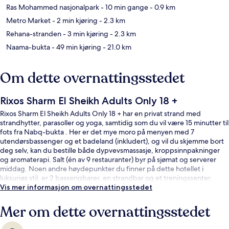
Ras Mohammed nasjonalpark
- 10 min gange
- 0.9 km
Metro Market
- 2 min kjøring
- 2.3 km
Rehana-stranden
- 3 min kjøring
- 2.3 km
Naama-bukta
- 49 min kjøring
- 21.0 km
Om dette overnattingsstedet
Rixos Sharm El Sheikh Adults Only 18 +
Rixos Sharm El Sheikh Adults Only 18 + har en privat strand med
strandhytter, parasoller og yoga, samtidig som du vil være 15 minutter til
fots fra Nabq-bukta . Her er det mye moro på menyen med 7
utendørsbassenger og et badeland (inkludert), og vil du skjemme bort
deg selv, kan du bestille både dypvevsmassasje, kroppsinnpakninger
og aromaterapi. Salt (én av 9 restauranter) byr på sjømat og serverer
middag. Noen andre høydepunkter du finner på dette hotellet i
luksuriøs stil, er 2 bassengbarer, en strandbar og et treningssenter.
Vis mer informasjon om overnattingsstedet
Mer om dette overnattingsstedet