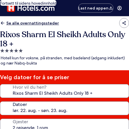
Fortsett til sidens hovedinnhold
Last ned appen
Se alle overnattingssteder
Rixos Sharm El Sheikh Adults Only
18 +
Overnattingssted
med
Hotell kun for voksne, på stranden, med badeland (adgang inkludert)
5.0
og nær Nabq-bukta
stjerner
Velg datoer for å se priser
Hvor vil du hen?
Datoer
Gjester