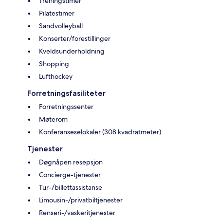
Treningstimer
Pilatestimer
Sandvolleyball
Konserter/forestillinger
Kveldsunderholdning
Shopping
Lufthockey
Forretningsfasiliteter
Forretningssenter
Møterom
Konferanseselokaler (308 kvadratmeter)
Tjenester
Døgnåpen resepsjon
Concierge-tjenester
Tur-/billettassistanse
Limousin-/privatbiltjenester
Renseri-/vaskeritjenester