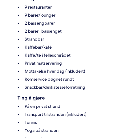
9 restauranter
9 barer/lounger
2 bassengbarer
2 barer i bassenget
Strandbar
Kaffebar/kafé
Kaffe/te i fellesområdet
Privat matservering
Mottakelse hver dag (inkludert)
Romservice døgnet rundt
Snackbar/delikatesseforretning
Ting å gjøre
På en privat strand
Transport til stranden (inkludert)
Tennis
Yoga på stranden