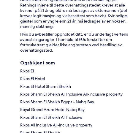
Retningslinjene til dette overnattingsstedet krever at alle
kvinner på 21 år og eldre må ledsages av ektemannen (det
kreves legitimasjon og vielsesattest som bevis). Kvinnelige
gjester som er yngre enn 21 år, må ledsages av en voksen,
mannlig slektning.
Hvis du avbestiller oppholdet ditt, er du underlagt vertens
avbestillingsregler. I henhold til EUs forskrifter om
forbrukerrett gjelder ikke angreretten ved bestilling av
overnattingssted.
Også kjent som
Rixos El
Rixos El Hotel
Rixos El Hotel Sharm Sheikh
Rixos Sharm El Sheikh All Inclusive All-inclusive property
Rixos Sharm El Sheikh Egypt - Nabq Bay
Royal Grand Azure Hotel Nabq Bay
Rixos Sharm El Sheikh All Inclusive
Rixos All Inclusive All-inclusive property
Rixos Sharm El Sheikh