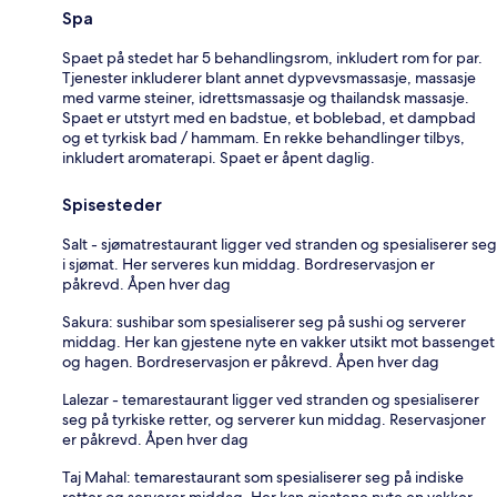
Spa
Spaet på stedet har 5 behandlingsrom, inkludert rom for par.
Tjenester inkluderer blant annet dypvevsmassasje, massasje
med varme steiner, idrettsmassasje og thailandsk massasje.
Spaet er utstyrt med en badstue, et boblebad, et dampbad
og et tyrkisk bad / hammam. En rekke behandlinger tilbys,
inkludert aromaterapi. Spaet er åpent daglig.
Spisesteder
Salt - sjømatrestaurant ligger ved stranden og spesialiserer seg
i sjømat. Her serveres kun middag. Bordreservasjon er
påkrevd. Åpen hver dag
Sakura: sushibar som spesialiserer seg på sushi og serverer
middag. Her kan gjestene nyte en vakker utsikt mot bassenget
og hagen. Bordreservasjon er påkrevd. Åpen hver dag
Lalezar - temarestaurant ligger ved stranden og spesialiserer
seg på tyrkiske retter, og serverer kun middag. Reservasjoner
er påkrevd. Åpen hver dag
Taj Mahal: temarestaurant som spesialiserer seg på indiske
retter og serverer middag. Her kan gjestene nyte en vakker