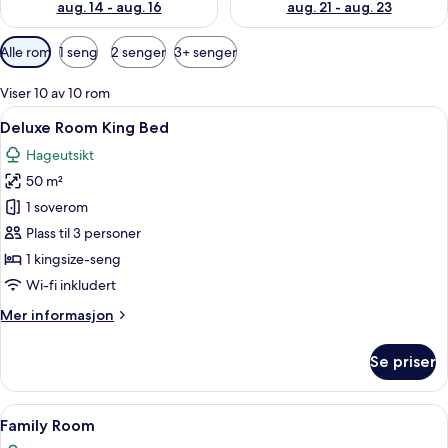
aug. 14 - aug. 16
aug. 21 - aug. 23
Tilgjengelige
Alle rom
1 seng
2 senger
3+ senger
filtre
for
Viser 10 av 10 rom
rom
Åpne
Deluxe Room King Bed | Minibar (inkl
4
Deluxe Room King Bed
alle
Hageutsikt
bildene
50 m²
av
Deluxe
1 soverom
Room
Plass til 3 personer
King
1 kingsize-seng
Bed
Wi-fi inkludert
Mer
Mer informasjon
informasjon
om
Se priser
Deluxe
Room
King
Åpne
Family Room | Minibar (inkludert), s
5
Bed
Family Room
alle