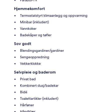
Hjemmekomfort
Termostatstyrt klimaanlegg og oppvarming
Minibar (inkludert)
Vannkoker
Badekåper og tøfler
Sov godt
Blendingsgardiner/gardiner
Sengeoppredning
Vekkerklokke
Selvpleie og baderom
Privat bad
Kombinert dusj/badekar
Bidé
Toalettartikler (inkludert)
Hårføner
Håndklær