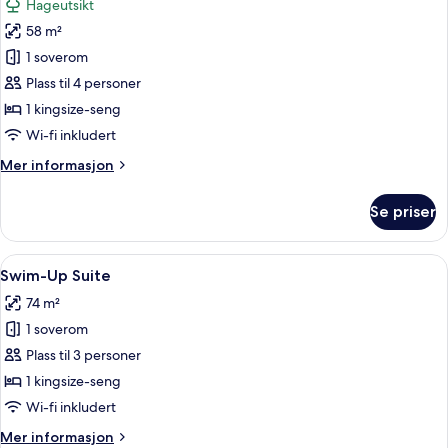
Hageutsikt
bildene
58 m²
av
Family
1 soverom
Room
Plass til 4 personer
1 kingsize-seng
Wi-fi inkludert
Mer
Mer informasjon
informasjon
om
Se priser
Family
Room
Åpne
Swim-Up Suite | Minibar (inkludert), 
4
Swim-Up Suite
alle
74 m²
bildene
1 soverom
av
Swim-
Plass til 3 personer
Up
1 kingsize-seng
Suite
Wi-fi inkludert
Mer
Mer informasjon