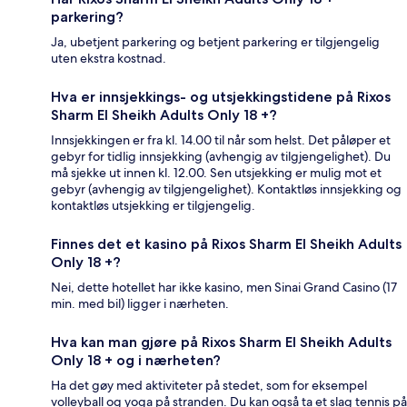
parkering?
Ja, ubetjent parkering og betjent parkering er tilgjengelig
uten ekstra kostnad.
Hva er innsjekkings- og utsjekkingstidene på Rixos
Sharm El Sheikh Adults Only 18 +?
Innsjekkingen er fra kl. 14.00 til når som helst. Det påløper et
gebyr for tidlig innsjekking (avhengig av tilgjengelighet). Du
må sjekke ut innen kl. 12.00. Sen utsjekking er mulig mot et
gebyr (avhengig av tilgjengelighet). Kontaktløs innsjekking og
kontaktløs utsjekking er tilgjengelig.
Finnes det et kasino på Rixos Sharm El Sheikh Adults
Only 18 +?
Nei, dette hotellet har ikke kasino, men Sinai Grand Casino (17
min. med bil) ligger i nærheten.
Hva kan man gjøre på Rixos Sharm El Sheikh Adults
Only 18 + og i nærheten?
Ha det gøy med aktiviteter på stedet, som for eksempel
volleyball og yoga på stranden. Du kan også ta et slag tennis på