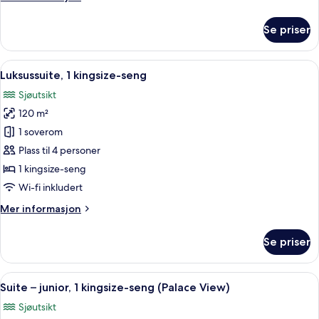
seng,
informasjon
sjøutsikt
om
Se priser
Suite
–
deluxe,
Åpne
Luksussuite, 1 kingsize-seng | Allergi
7
1
Luksussuite, 1 kingsize-seng
alle
kingsize-
Sjøutsikt
seng,
bildene
sjøutsikt
120 m²
av
Luksussuite,
1 soverom
1
Plass til 4 personer
kingsize-
1 kingsize-seng
seng
Wi-fi inkludert
Mer
Mer informasjon
informasjon
om
Se priser
Luksussuite,
1
kingsize-
Åpne
Allergitestet sengetøy, dundyner, min
6
seng
Suite – junior, 1 kingsize-seng (Palace View)
alle
Sjøutsikt
bildene