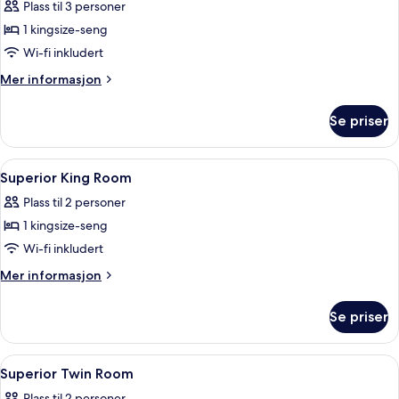
Suite
Plass til 3 personer
–
1 kingsize-seng
president
Wi-fi inkludert
Mer
Mer informasjon
informasjon
om
Se priser
Suite
–
president
Åpne
Allergitestet sengetøy, dundyner, min
7
Superior King Room
alle
Plass til 2 personer
bildene
1 kingsize-seng
av
Superior
Wi-fi inkludert
King
Mer
Mer informasjon
Room
informasjon
om
Se priser
Superior
King
Room
Åpne
Allergitestet sengetøy, dundyner, min
10
Superior Twin Room
alle
Plass til 2 personer