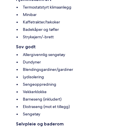
Termostatstyrt klimaanlegg
Minibar
Kaffetrakter/tekoker
Badekåper og tøfler
Strykejern/-brett
Sov godt
Allergivennlig sengetøy
Dundyner
Blendingsgardiner/gardiner
Lydisolering
Sengeoppredning
Vekkerklokke
Barneseng (inkludert)
Ekstraseng (mot et tillegg)
Sengetøy
Selvpleie og baderom