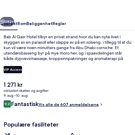
rige
Neste
382+
Oversikt
Rom
Beliggenhet
Regler
Bab Al Qasr Hotel tilbyr en privat strand hvor du kan nyte livet i
skyggen av en parasoll eller slappe av på en solseng, i tillegg til at du
kun vil være noen minutters gange fra Abu Dhabi corniche. Et
utendørsbasseng byr på mye moro her, og i spaavdelingen står
både dypvevsmassasje, kroppsinnpakninger og aromaterapi på
menyen hvis du vil skjemme bort deg selv. Du kan velge blant 4
restauranter, og det er flott å ta en drink på stedets 2 barer/lounger.
VIP Access
På dette hotellet i luksuriøs stil kan du glede deg over fasiliteter som
en bassengbar, et døgnåpent treningssenter og et treningssenter.
Den
1 271 kr
Andre reisende skryter av blant annet den vennlige betjeningen.
Innvendig
nåværende
inkludert skatter og avgifter
prisen
9. aug.–10. aug.
er
Anmeldelser
Fantastisk
9,2
Vis alle de 607 anmeldelsene
1 271 kr
9,2 av 10 –
Populære fasiliteter