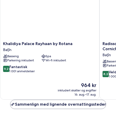
Khalidiya
Radisso
Khalidiya Palace Rayhaan by Rotana
Radiss
Palace
Blu
Cornic
Baţīn
Rayhaan
Hotel
Baţīn
Basseng
Spa
by
&
Parkering inkludert
Wi-fi inkludert
Rotana
Resort,
Basse
Parker
Baţīn
Abu
9.2
Fantastisk
9,2
Dhabi
av
1 001 anmeldelser
8.2
Veld
8,2
Cornich
10,
av
1 00
Baţīn
Fantastisk,
10,
Prisen
964 kr
1 001
Veldig
er
anmeldelser
bra,
inkludert skatter og avgifter
964 kr
16. aug.–17. aug.
1 000
anmelde
Sammenlign med lignende overnattingssteder