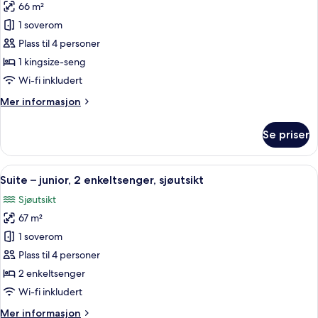
66 m²
av
Suite
1 soverom
–
Plass til 4 personer
junior,
1 kingsize-seng
1
Wi-fi inkludert
kingsize-
Mer
Mer informasjon
seng
informasjon
(Palace
om
Se priser
View)
Suite
–
junior,
Åpne
Suite – junior, 2 enkeltsenger, sjøutsi
7
1
Suite – junior, 2 enkeltsenger, sjøutsikt
alle
kingsize-
Sjøutsikt
seng
bildene
(Palace
67 m²
av
View)
Suite
1 soverom
–
Plass til 4 personer
junior,
2 enkeltsenger
2
Wi-fi inkludert
enkeltsenger,
Mer
Mer informasjon