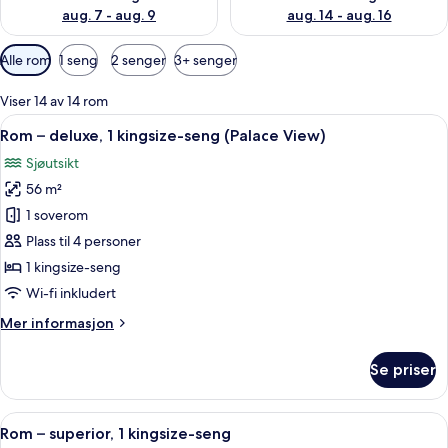
aug. 7 - aug. 9
aug. 14 - aug. 16
Tilgjengelige
Alle rom
1 seng
2 senger
3+ senger
filtre
for
Viser 14 av 14 rom
rom
Åpne
Allergitestet sengetøy, dundyner, min
10
Rom – deluxe, 1 kingsize-seng (Palace View)
alle
Sjøutsikt
bildene
56 m²
av
Rom
1 soverom
–
Plass til 4 personer
deluxe,
1 kingsize-seng
1
Wi-fi inkludert
kingsize-
Mer
Mer informasjon
seng
informasjon
(Palace
om
Se priser
View)
Rom
–
deluxe,
Åpne
Rom – superior, 1 kingsize-seng | Alle
5
1
Rom – superior, 1 kingsize-seng
alle
kingsize-