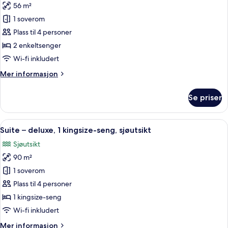
56 m²
av
Rom
1 soverom
–
Plass til 4 personer
deluxe,
2 enkeltsenger
2
Wi-fi inkludert
enkeltsenger
Mer
Mer informasjon
(Palace
informasjon
View)
om
Se priser
Rom
–
deluxe,
Åpne
Suite – deluxe, 1 kingsize-seng, sjøuts
10
2
Suite – deluxe, 1 kingsize-seng, sjøutsikt
alle
enkeltsenger
Sjøutsikt
(Palace
bildene
View)
90 m²
av
Suite
1 soverom
–
Plass til 4 personer
deluxe,
1 kingsize-seng
1
Wi-fi inkludert
kingsize-
Mer
Mer informasjon