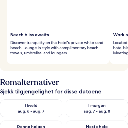
Beach bliss awaits
Work a
Discover tranquility on this hotel's private white sand
Located 
beach. Lounge in style with complimentary beach
hotel bl
towels, umbrellas, and loungers.
Meeting
Romalternativer
Sjekk tilgjengelighet for disse datoene
Sjekk tilgjengelighet for i kveld, aug. 6 - aug. 7
Sjekk tilgjengelighet for i mor
I kveld
I morgen
aug. 6 - aug. 7
aug. 7 - aug. 8
Sjekk tilgjengelighet for denne helgen, aug. 7 - aug. 9
Sjekk tilgjengelighet for neste 
Denne helgen
Neste helg