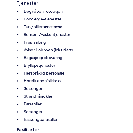
Tjenester
Døgnåpen resepsjon
Concierge-tjenester
Tur-/billettassistanse
Renseri-/vaskeritjenester
Frisørsalong
Aviser i lobbyen (inkludert)
Bagasjeoppbevaring
Bryllupstjenester
Flerspråklig personale
Hotelltjener/pikkolo
Solsenger
Strandhåndklær
Parasoller
Solsenger
Bassengparasoller
Fasiliteter