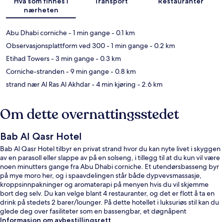
Hva som finnes i
Transport
Restauranter
nærheten
Abu Dhabi corniche
- 1 min gange
- 0.1 km
Observasjonsplattform ved 300
- 1 min gange
- 0.2 km
Etihad Towers
- 3 min gange
- 0.3 km
Corniche-stranden
- 9 min gange
- 0.8 km
strand nær Al Ras Al Akhdar
- 4 min kjøring
- 2.6 km
Om dette overnattingsstedet
Bab Al Qasr Hotel
Bab Al Qasr Hotel tilbyr en privat strand hvor du kan nyte livet i skyggen
av en parasoll eller slappe av på en solseng, i tillegg til at du kun vil være
noen minutters gange fra Abu Dhabi corniche. Et utendørsbasseng byr
på mye moro her, og i spaavdelingen står både dypvevsmassasje,
kroppsinnpakninger og aromaterapi på menyen hvis du vil skjemme
bort deg selv. Du kan velge blant 4 restauranter, og det er flott å ta en
drink på stedets 2 barer/lounger. På dette hotellet i luksuriøs stil kan du
glede deg over fasiliteter som en bassengbar, et døgnåpent
treningssenter og et treningssenter. Andre reisende skryter av blant
Informasjon om avbestillingsrett