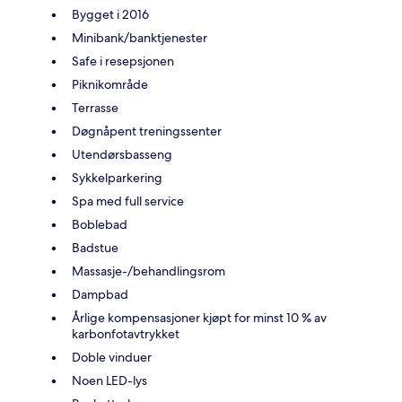
Bygget i 2016
Minibank/banktjenester
Safe i resepsjonen
Piknikområde
Terrasse
Døgnåpent treningssenter
Utendørsbasseng
Sykkelparkering
Spa med full service
Boblebad
Badstue
Massasje-/behandlingsrom
Dampbad
Årlige kompensasjoner kjøpt for minst 10 % av
karbonfotavtrykket
Doble vinduer
Noen LED-lys