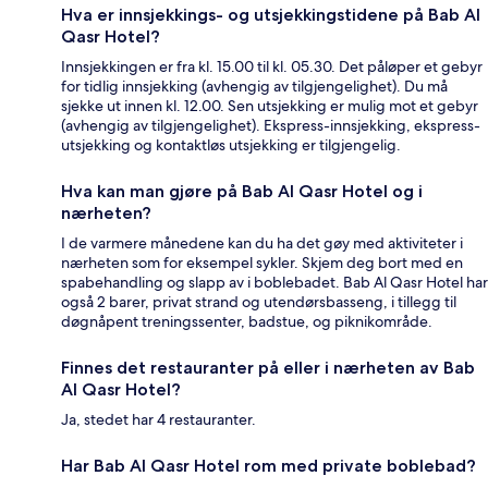
Hva er innsjekkings- og utsjekkingstidene på Bab Al
Qasr Hotel?
Innsjekkingen er fra kl. 15.00 til kl. 05.30. Det påløper et gebyr
for tidlig innsjekking (avhengig av tilgjengelighet). Du må
sjekke ut innen kl. 12.00. Sen utsjekking er mulig mot et gebyr
(avhengig av tilgjengelighet). Ekspress-innsjekking, ekspress-
utsjekking og kontaktløs utsjekking er tilgjengelig.
Hva kan man gjøre på Bab Al Qasr Hotel og i
nærheten?
I de varmere månedene kan du ha det gøy med aktiviteter i
nærheten som for eksempel sykler. Skjem deg bort med en
spabehandling og slapp av i boblebadet. Bab Al Qasr Hotel har
også 2 barer, privat strand og utendørsbasseng, i tillegg til
døgnåpent treningssenter, badstue, og piknikområde.
Finnes det restauranter på eller i nærheten av Bab
Al Qasr Hotel?
Ja, stedet har 4 restauranter.
Har Bab Al Qasr Hotel rom med private boblebad?