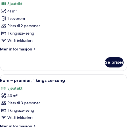
Sjøutsikt
seng
bildene
(Palace
41 m²
av
View)
Rom
1 soverom
–
Plass til 2 personer
superior,
1 kingsize-seng
1
Wi-fi inkludert
kingsize-
Mer
Mer informasjon
seng
informasjon
om
Se priser
Rom
–
superior,
Åpne
Allergitestet sengetøy, dundyner, min
6
1
Rom – premier, 1 kingsize-seng
alle
kingsize-
Sjøutsikt
seng
bildene
43 m²
av
Rom
Plass til 3 personer
–
1 kingsize-seng
premier,
Wi-fi inkludert
1
Mer
Mer informasjon