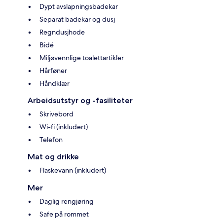
Dypt avslapningsbadekar
Separat badekar og dusj
Regndusjhode
Bidé
Miljøvennlige toalettartikler
Hårføner
Håndklær
Arbeidsutstyr og -fasiliteter
Skrivebord
Wi-fi (inkludert)
Telefon
Mat og drikke
Flaskevann (inkludert)
Mer
Daglig rengjøring
Safe på rommet