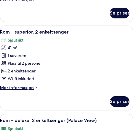
kingsize-
informasjon
seng
om
Se priser
Rom
–
premier,
Åpne
Allergitestet sengetøy, dundyner, min
5
1
Rom – superior, 2 enkeltsenger
alle
kingsize-
Sjøutsikt
seng
bildene
41 m²
av
Rom
1 soverom
–
Plass til 2 personer
superior,
2 enkeltsenger
2
Wi-fi inkludert
enkeltsenger
Mer
Mer informasjon
informasjon
om
Se priser
Rom
–
superior,
Åpne
Rom – deluxe, 2 enkeltsenger (Palace 
5
2
Rom – deluxe, 2 enkeltsenger (Palace View)
alle
enkeltsenger
Sjøutsikt
bildene