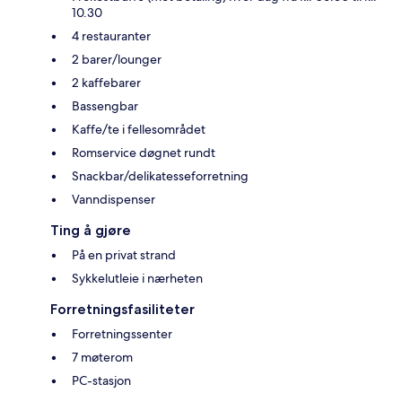
10.30
4 restauranter
2 barer/lounger
2 kaffebarer
Bassengbar
Kaffe/te i fellesområdet
Romservice døgnet rundt
Snackbar/delikatesseforretning
Vanndispenser
Ting å gjøre
På en privat strand
Sykkelutleie i nærheten
Forretningsfasiliteter
Forretningssenter
7 møterom
PC-stasjon