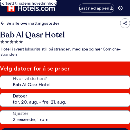
Fortsett til sidens hovedinnhold
Last ned appen
Se alle overnattingssteder
Bab Al Qasr Hotel
Overnattingssted
med
Hotell i svært luksuriøs stil, på stranden, med spa og nær Corniche-
5.0
stranden
stjerner
Velg datoer for å se priser
Hvor vil du hen?
Datoer
Gjester