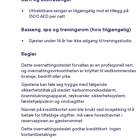
Uttrekkbare senger er tilgjengelig mot et tillegg på
150.0 AED per natt
Basseng, spa og treningsrom (hvis tilgjengelig)
Gjester under 16 år har ikke adgang til treningsstudio
Regler
Dette overnattingsstedet forvaltes av en profesjonell vert,
og overnattingsvirksomheten er knyttet til vedkommendes
bransje, bedrift eller yrke.
Gjestene kan føle seg trygge med følgende
sikkerhetstiltak på stedet: karbonmonoksidalarm,
brannslukningsapparat, røykvarsler, sikkerhetssystem,
førstehjelpsskrin og vindusgitter.
Navnet på kredittkortet som ble brukt ved innsjekking til å
betale for tilfeldige utgifter, må være hovednavnet i
reservasjonen av gjesterommet.
Dette overnattingsstedet godtar kredittkort. Ingen
kontantbetalinger.