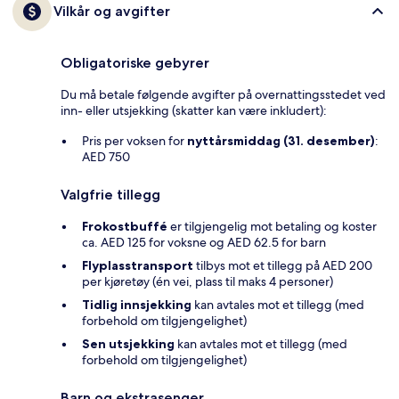
Vilkår og avgifter
Obligatoriske gebyrer
Du må betale følgende avgifter på overnattingsstedet ved
inn- eller utsjekking (skatter kan være inkludert):
Pris per voksen for
nyttårsmiddag (31. desember)
:
AED 750
Valgfrie tillegg
Frokostbuffé
er tilgjengelig mot betaling og koster
ca. AED 125 for voksne og AED 62.5 for barn
Flyplasstransport
tilbys mot et tillegg på AED 200
per kjøretøy (én vei, plass til maks 4 personer)
Tidlig innsjekking
kan avtales mot et tillegg (med
forbehold om tilgjengelighet)
Sen utsjekking
kan avtales mot et tillegg (med
forbehold om tilgjengelighet)
Barn og ekstrasenger