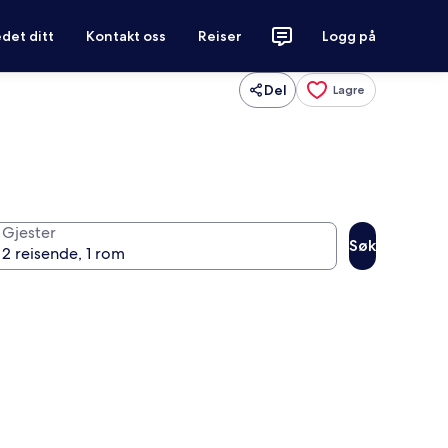
det ditt
Kontakt oss
Reiser
Logg på
Del
Lagre
Gjester
Søk