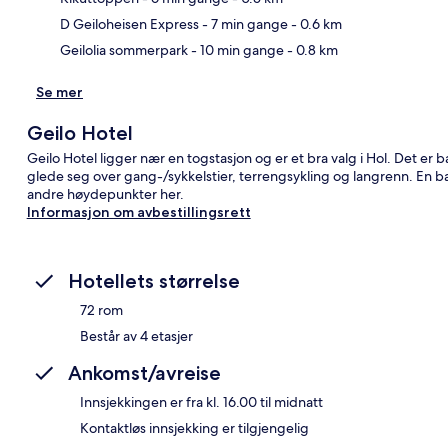
D Geiloheisen Express
- 7 min gange
- 0.6 km
Geilolia sommerpark
- 10 min gange
- 0.8 km
Se mer
Geilo Hotel
Geilo Hotel ligger nær en togstasjon og er et bra valg i Hol. Det er b
glede seg over gang-/sykkelstier, terrengsykling og langrenn. En 
andre høydepunkter her.
Informasjon om avbestillingsrett
Hotellets størrelse
72 rom
Består av 4 etasjer
Ankomst/avreise
Innsjekkingen er fra kl. 16.00 til midnatt
Kontaktløs innsjekking er tilgjengelig