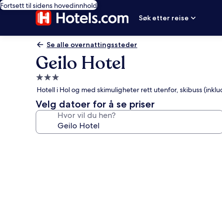
Fortsett til sidens hovedinnhold
Søk etter reise
Se alle overnattingssteder
Geilo Hotel
Overnattingssted
med
Hotell i Hol og med skimuligheter rett utenfor, skibuss (ink
3.0
Velg datoer for å se priser
stjerner
Hvor vil du hen?
Bildegalleri
av
Geilo
Hotel