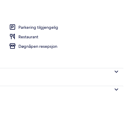
enger med overmadrass, strykejern/-brett, wi-fi (inkludert) og sengetøy
Parkering tilgjengelig
Restaurant
Døgnåpen resepsjon