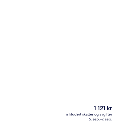
kost og middag
Inngang
Den
1 121 kr
nåværende
inkludert skatter og avgifter
prisen
6. sep.–7. sep.
Serverer frokost og middag
er
1 121 kr