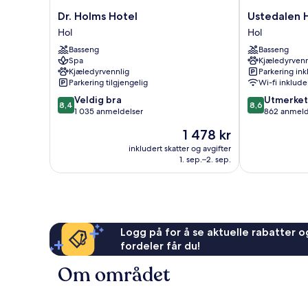
Dr.
Ustedalen
Dr. Holms Hotel
Ustedalen H
Holms
Hotell
Hol
Hol
Hotel
Geilo
Basseng
Basseng
Hol
Hol
Spa
Kjæledyrvenn
Kjæledyrvennlig
Parkering ink
Parkering tilgjengelig
Wi-fi inklude
8.4
8.6
Veldig bra
Utmerket
8,4
8,6
av
av
1 035 anmeldelser
862 anmeld
10,
10,
Prisen
1 478 kr
Veldig
Utmerket,
er
bra,
862
inkludert skatter og avgifter
1 478 kr
1. sep.–2. sep.
1 035
anmeldelser
anmeldelser
Logg på for å se aktuelle rabatter og
fordeler får du!
Om området