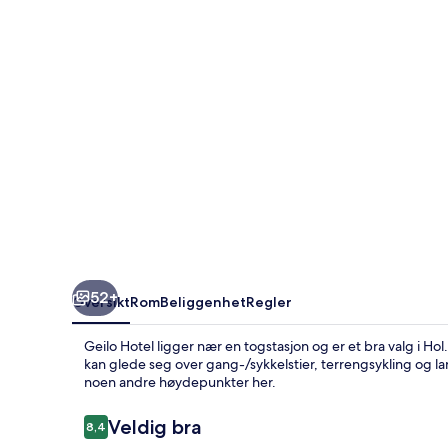
52+
Oversikt
Rom
Beliggenhet
Regler
Geilo Hotel ligger nær en togstasjon og er et bra valg i Hol
kan glede seg over gang-/sykkelstier, terrengsykling og l
noen andre høydepunkter her.
Anmeldelser
Veldig bra
8,4
8,4 av 10 –