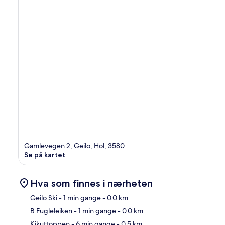
Gamlevegen 2, Geilo, Hol, 3580
Se på kartet
Hva som finnes i nærheten
Geilo Ski
- 1 min gange
- 0.0 km
B Fugleleiken
- 1 min gange
- 0.0 km
Kart
Kikuttoppen
- 6 min gange
- 0.5 km