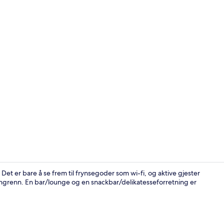
Serverer fro
. Det er bare å se frem til frynsegoder som wi-fi, og aktive gjester
angrenn. En bar/lounge og en snackbar/delikatesseforretning er
TV