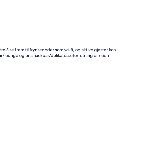
are å se frem til frynsegoder som wi-fi, og aktive gjester kan
bar/lounge og en snackbar/delikatesseforretning er noen