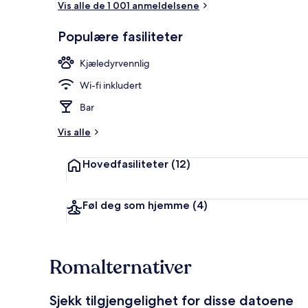
Vis alle de 1 001 anmeldelsene
Populære fasiliteter
Enkeltrom | S
Kjæledyrvennlig
Wi-fi inkludert
Bar
Vis alle
Hovedfasiliteter
(12)
Føl deg som hjemme
(4)
Romalternativer
Sjekk tilgjengelighet for disse datoene