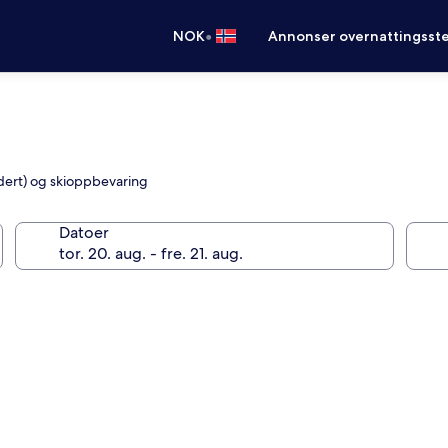
•
NOK
Annonser overnattingsste
ludert) og skioppbevaring
Datoer