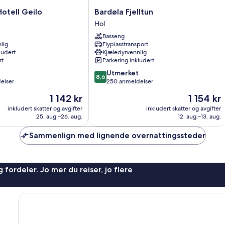
Bardøla
otell Geilo
Bardøla Fjelltun
Fjelltun
Hol
Hol
Basseng
lig
Flyplasstransport
ludert
Kjæledyrvennlig
rt
Parkering inkludert
8.6
Utmerket
8,6
av
elser
250 anmeldelser
10,
Prisen
Prisen
1 142 kr
1 154 kr
Utmerket,
er
er
250
inkludert skatter og avgifter
inkludert skatter og avgifter
1 142 kr
1 154 kr
25. aug.–26. aug.
12. aug.–13. aug.
anmeldelser
Sammenlign med lignende overnattingssteder
 fordeler. Jo mer du reiser, jo flere