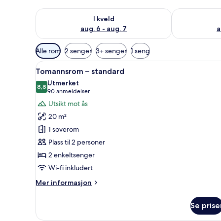
Sjekk tilgjengelighet for i kveld, aug. 6 - aug. 7
Sjekk tilgjeng
I kveld
aug. 6 - aug. 7
a
Tilgjengelige
Alle rom
2 senger
3+ senger
1 seng
filtre
Åpne
Tomannsrom – standard | Senge
for
7
Tomannsrom – standard
alle
rom
Utmerket
bildene
8,8
8,8 av 10
(90
90 anmeldelser
av
anmeldelser)
Utsikt mot ås
Tomannsrom
20 m²
–
1 soverom
standard
Plass til 2 personer
2 enkeltsenger
Wi-fi inkludert
Mer
Mer informasjon
informasjon
om
Se prise
Tomannsrom
–