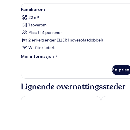
standard
Åpne
Familierom | Senger med overma
6
Familierom
alle
22 m²
bildene
1 soverom
av
Familierom
Plass til 4 personer
2 enkeltsenger ELLER 1 sovesofa (dobbel)
Wi-fi inkludert
Mer
Mer informasjon
informasjon
om
Se prise
Familierom
Lignende overnattingssteder
Dr. Holms Hotel
Ustedalen Hot