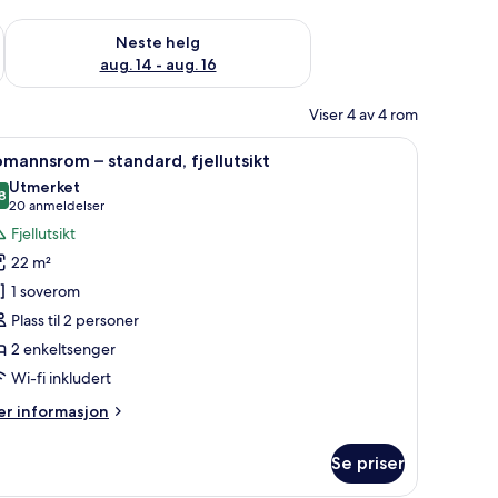
, aug. 7 - aug. 9
Sjekk tilgjengelighet for neste helg, aug. 14 - aug. 16
Neste helg
aug. 14 - aug. 16
Viser 4 av 4 rom
rett, wi-fi (inkludert) og sengetøy
pne
Fjellutsikt
7
mannsrom – standard, fjellutsikt
le
Utmerket
ildene
8
8,8 av 10
(20
20 anmeldelser
v
anmeldelser)
Fjellutsikt
omannsrom
22 m²
1 soverom
tandard,
Plass til 2 personer
ellutsikt
2 enkeltsenger
Wi-fi inkludert
er
r informasjon
formasjon
m
Se priser
omannsrom