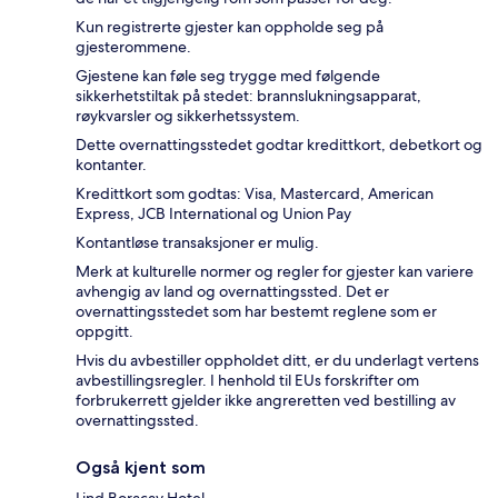
Kun registrerte gjester kan oppholde seg på
gjesterommene.
Gjestene kan føle seg trygge med følgende
sikkerhetstiltak på stedet: brannslukningsapparat,
røykvarsler og sikkerhetssystem.
Dette overnattingsstedet godtar kredittkort, debetkort og
kontanter.
Kredittkort som godtas: Visa, Mastercard, American
Express, JCB International og Union Pay
Kontantløse transaksjoner er mulig.
Merk at kulturelle normer og regler for gjester kan variere
avhengig av land og overnattingssted. Det er
overnattingsstedet som har bestemt reglene som er
oppgitt.
Hvis du avbestiller oppholdet ditt, er du underlagt vertens
avbestillingsregler. I henhold til EUs forskrifter om
forbrukerrett gjelder ikke angreretten ved bestilling av
overnattingssted.
Også kjent som
Lind Boracay Hotel