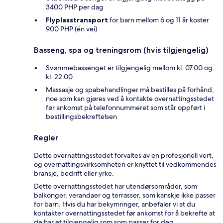
3400 PHP per dag
Flyplasstransport
for barn mellom 6 og 11 år koster
900 PHP (én vei)
Basseng, spa og treningsrom (hvis tilgjengelig)
Svømmebassenget er tilgjengelig mellom kl. 07.00 og
kl. 22.00
Massasje og spabehandlinger må bestilles på forhånd,
noe som kan gjøres ved å kontakte overnattingsstedet
før ankomst på telefonnummeret som står oppført i
bestillingsbekreftelsen
Regler
Dette overnattingsstedet forvaltes av en profesjonell vert,
og overnattingsvirksomheten er knyttet til vedkommendes
bransje, bedrift eller yrke.
Dette overnattingsstedet har utendørsområder, som
balkonger, verandaer og terrasser, som kanskje ikke passer
for barn. Hvis du har bekymringer, anbefaler vi at du
kontakter overnattingsstedet før ankomst for å bekrefte at
de har et tilgjengelig rom som passer for deg.