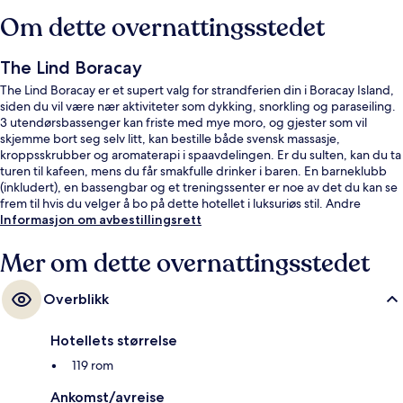
Om dette overnattingsstedet
The Lind Boracay
The Lind Boracay er et supert valg for strandferien din i Boracay Island,
siden du vil være nær aktiviteter som dykking, snorkling og paraseiling.
3 utendørsbassenger kan friste med mye moro, og gjester som vil
skjemme bort seg selv litt, kan bestille både svensk massasje,
kroppsskrubber og aromaterapi i spaavdelingen. Er du sulten, kan du ta
turen til kafeen, mens du får smakfulle drinker i baren. En barneklubb
(inkludert), en bassengbar og et treningssenter er noe av det du kan se
frem til hvis du velger å bo på dette hotellet i luksuriøs stil. Andre
reisende skryter av blant annet den vennlige betjeningen.
Informasjon om avbestillingsrett
Mer om dette overnattingsstedet
Overblikk
Hotellets størrelse
119 rom
Ankomst/avreise