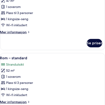
47 m²
av
Sea
1 soverom
Room
Plass til 3 personer
1 kingsize-seng
Wi-fi inkludert
Mer
Mer informasjon
informasjon
om
Se priser
Sea
Room
Åpne
Rom – standard | Safe på rommet, blen
15
Rom – standard
alle
Strandutsikt
bildene
52 m²
av
Rom
1 soverom
–
Plass til 3 personer
standard
1 kingsize-seng
Wi-fi inkludert
Mer
Mer informasjon