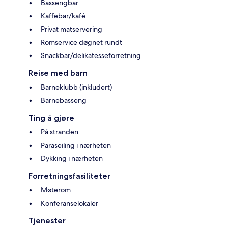
Bassengbar
Kaffebar/kafé
Privat matservering
Romservice døgnet rundt
Snackbar/delikatesseforretning
Reise med barn
Barneklubb (inkludert)
Barnebasseng
Ting å gjøre
På stranden
Paraseiling i nærheten
Dykking i nærheten
Forretningsfasiliteter
Møterom
Konferanselokaler
Tjenester