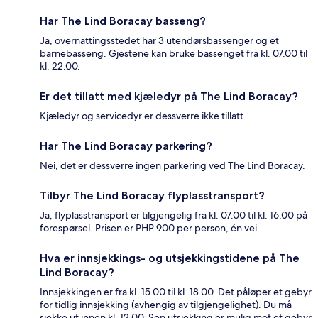
Har The Lind Boracay basseng?
Ja, overnattingsstedet har 3 utendørsbassenger og et
barnebasseng. Gjestene kan bruke bassenget fra kl. 07.00 til
kl. 22.00.
Er det tillatt med kjæledyr på The Lind Boracay?
Kjæledyr og servicedyr er dessverre ikke tillatt.
Har The Lind Boracay parkering?
Nei, det er dessverre ingen parkering ved The Lind Boracay.
Tilbyr The Lind Boracay flyplasstransport?
Ja, flyplasstransport er tilgjengelig fra kl. 07.00 til kl. 16.00 på
forespørsel. Prisen er PHP 900 per person, én vei.
Hva er innsjekkings- og utsjekkingstidene på The
Lind Boracay?
Innsjekkingen er fra kl. 15.00 til kl. 18.00. Det påløper et gebyr
for tidlig innsjekking (avhengig av tilgjengelighet). Du må
sjekke ut innen kl. 12.00. Sen utsjekking er mulig mot et gebyr