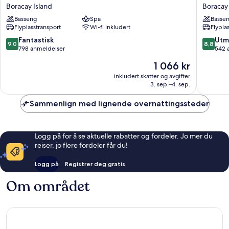
Crystal
Resort
Boracay Island
Boracay 
Sands
&
Basseng
Spa
Basse
Resort
Spa
Flyplasstransport
Wi-fi inkludert
Flypla
Boracay
Boracay
Island
Boracay
9.0
8.8
Fantastisk
Utm
9,0
8,8
Island
av
av
798 anmeldelser
542 
10,
10,
Prisen
1 066 kr
Fantastisk,
Utmerke
er
798
542
inkludert skatter og avgifter
1 066 kr
3. sep.–4. sep.
anmeldelser
anmelde
Sammenlign med lignende overnattingssteder
Logg på for å se aktuelle rabatter og fordeler. Jo mer du
reiser, jo flere fordeler får du!
Logg på
Registrer deg gratis
Om området