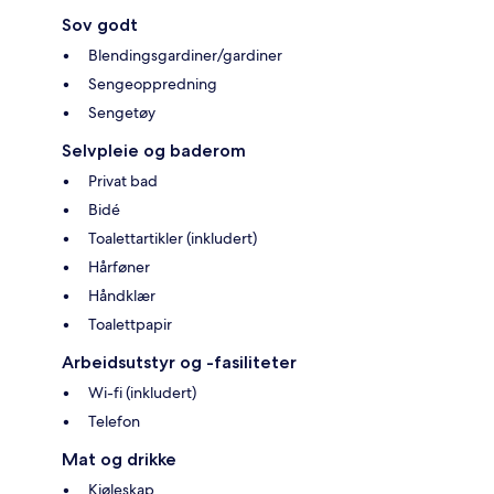
Sov godt
Blendingsgardiner/gardiner
Sengeoppredning
Sengetøy
Selvpleie og baderom
Privat bad
Bidé
Toalettartikler (inkludert)
Hårføner
Håndklær
Toalettpapir
Arbeidsutstyr og -fasiliteter
Wi-fi (inkludert)
Telefon
Mat og drikke
Kjøleskap