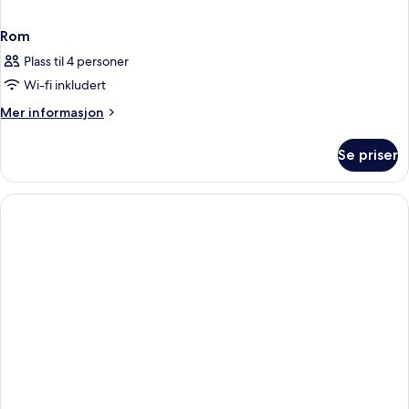
Rom
Plass til 4 personer
Wi-fi inkludert
Mer
Mer informasjon
informasjon
om
Se priser
Rom