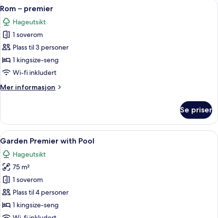
Åpne
Rom – premier | Safe på rommet, blend
1
Rom – premier
alle
Hageutsikt
bildene
1 soverom
av
Rom
Plass til 3 personer
–
1 kingsize-seng
premier
Wi-fi inkludert
Mer
Mer informasjon
informasjon
om
Se priser
Rom
–
premier
Åpne
Garden Premier with Pool | Safe på ro
1
Garden Premier with Pool
alle
Hageutsikt
bildene
75 m²
av
Garden
1 soverom
Premier
Plass til 4 personer
with
1 kingsize-seng
Pool
Wi-fi inkludert