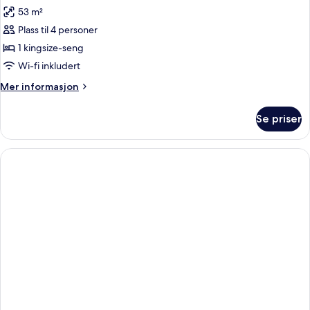
alle
53 m²
bildene
Plass til 4 personer
av
BEACH
1 kingsize-seng
ROOM
Wi-fi inkludert
Mer
Mer informasjon
informasjon
om
Se priser
BEACH
ROOM