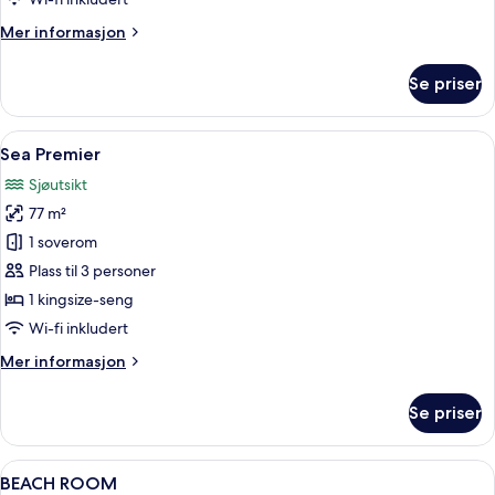
Mer
Mer informasjon
informasjon
om
Se priser
Garden
Premier
with
Åpne
Sea Premier | Safe på rommet, blendin
1
Pool
Sea Premier
alle
Sjøutsikt
bildene
77 m²
av
Sea
1 soverom
Premier
Plass til 3 personer
1 kingsize-seng
Wi-fi inkludert
Mer
Mer informasjon
informasjon
om
Se priser
Sea
Premier
Åpne
Safe på rommet, blendingsgardiner, wi
5
BEACH ROOM