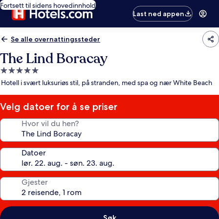
Fortsett til sidens hovedinnhold
Last ned appen
Se alle overnattingssteder
The Lind Boracay
Overnattingssted
med
Hotell i svært luksuriøs stil, på stranden, med spa og nær White Beach
5.0
stjerner
Velg datoer for å se priser
Hvor vil du hen?
Datoer
Gjester
Søk