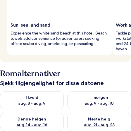
Sun, sea, and sand
Work a
Experience the white sand beach at this hotel. Beach
Tackle p
towels add convenience for adventurers seeking
workstat
offsite scuba diving, snorkeling, or parasailing.
and 24-
haven.
Romalternativer
Sjekk tilgjengelighet for disse datoene
Sjekk tilgjengelighet for i kveld, aug. 8 - aug. 9
Sjekk tilgjengelighet for i mor
I kveld
I morgen
aug. 8 - aug. 9
aug. 9 - aug. 10
Sjekk tilgjengelighet for denne helgen, aug. 14 - aug. 16
Sjekk tilgjengelighet for neste
Denne helgen
Neste helg
aug. 14 - aug. 16
aug. 21 - aug. 23