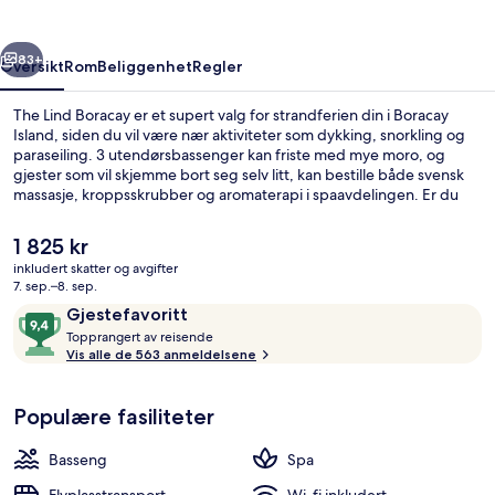
rige
Neste
83+
Oversikt
Rom
Beliggenhet
Regler
The Lind Boracay er et supert valg for strandferien din i Boracay
Island, siden du vil være nær aktiviteter som dykking, snorkling og
paraseiling. 3 utendørsbassenger kan friste med mye moro, og
gjester som vil skjemme bort seg selv litt, kan bestille både svensk
massasje, kroppsskrubber og aromaterapi i spaavdelingen. Er du
sulten, kan du ta turen til kafeen, mens du får smakfulle drinker i
baren. En barneklubb (inkludert), en bassengbar og et
Den
1 825 kr
treningssenter er noe av det du kan se frem til hvis du velger å bo
nåværende
inkludert skatter og avgifter
på dette hotellet i luksuriøs stil. Andre reisende skryter av blant
prisen
7. sep.–8. sep.
annet den vennlige betjeningen.
På stranden, hvit sand og strandhånd
er
Anmeldelser
9,4
Gjestefavoritt
1 825 kr
T
av
Topprangert av reisende
o
Vis alle de 563 anmeldelsene
10,
p
Gjestefavoritt
p
Populære fasiliteter
r
a
n
Basseng
Spa
g
e