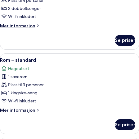
Rom
Plass til 4 personer
–
2 dobbeltsenger
deluxe
Wi-fi inkludert
Mer
Mer informasjon
informasjon
om
Se priser
Rom
–
deluxe
Åpne
Safe på rommet, blendingsgardiner, wi
1
Rom – standard
alle
Hageutsikt
bildene
1 soverom
av
Rom
Plass til 3 personer
–
1 kingsize-seng
standard
Wi-fi inkludert
Mer
Mer informasjon
informasjon
om
Se priser
Rom
–
standard