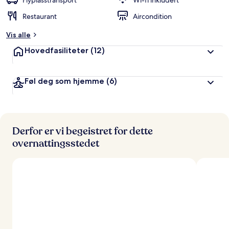
Flyplasstransport
Wi-fi inkludert
r
Restaurant
Aircondition
t
Vis alle
a
v
Hovedfasiliteter
(12)
r
e
Føl deg som hjemme
(6)
i
s
e
n
d
e
Derfor er vi begeistret for dette
overnattingsstedet