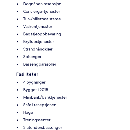
Døgnåpen resepsjon
Concierge-tjenester
Tur-/billettassistanse
Vaskeritjenester
Bagasjeoppbevaring
Bryllupstjenester
Strandhåndklær
Solsenger
Bassengparasoller
Fasiliteter
4 bygninger
Bygget i 2015
Minibank/banktjenester
Safe i resepsjonen
Hage
Treningssenter
3 utendørsbassenger