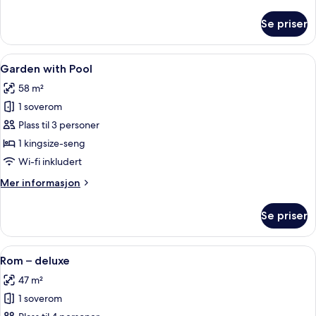
informasjon
om
Se priser
Rom
–
standard
Åpne
Garden with Pool | Utsikt fra rommet
13
Garden with Pool
alle
58 m²
bildene
1 soverom
av
Garden
Plass til 3 personer
with
1 kingsize-seng
Pool
Wi-fi inkludert
Mer
Mer informasjon
informasjon
om
Se priser
Garden
with
Pool
Åpne
Rom – deluxe | Safe på rommet, blendi
1
Rom – deluxe
alle
47 m²
bildene
1 soverom
av