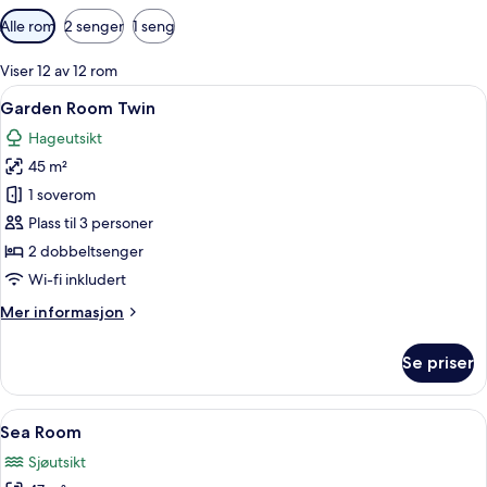
Tilgjengelige
Alle rom
2 senger
1 seng
filtre
for
Viser 12 av 12 rom
rom
Åpne
Garden Room Twin | Safe på rommet, b
11
Garden Room Twin
alle
Hageutsikt
bildene
45 m²
av
Garden
1 soverom
Room
Plass til 3 personer
Twin
2 dobbeltsenger
Wi-fi inkludert
Mer
Mer informasjon
informasjon
om
Se priser
Garden
Room
Twin
Åpne
Sea Room | Safe på rommet, blendingsg
9
Sea Room
alle
Sjøutsikt
bildene