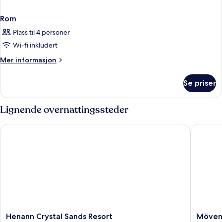
Rom
Plass til 4 personer
Wi-fi inkludert
Mer
Mer informasjon
informasjon
om
Se priser
Rom
Lignende overnattingssteder
Henann Crystal Sands Resort
Mövenpic
Henann
Mövenp
Henann Crystal Sands Resort
Mövenp