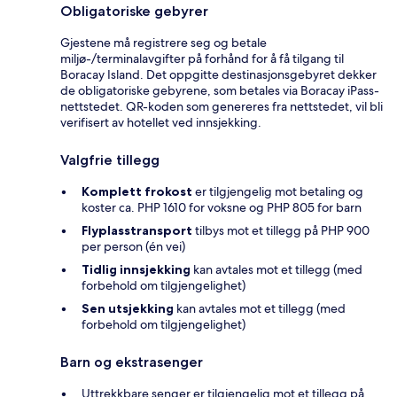
Obligatoriske gebyrer
Gjestene må registrere seg og betale
miljø-/terminalavgifter på forhånd for å få tilgang til
Boracay Island. Det oppgitte destinasjonsgebyret dekker
de obligatoriske gebyrene, som betales via Boracay iPass-
nettstedet. QR-koden som genereres fra nettstedet, vil bli
verifisert av hotellet ved innsjekking.
Valgfrie tillegg
Komplett frokost
er tilgjengelig mot betaling og
koster ca. PHP 1610 for voksne og PHP 805 for barn
Flyplasstransport
tilbys mot et tillegg på PHP 900
per person (én vei)
Tidlig innsjekking
kan avtales mot et tillegg (med
forbehold om tilgjengelighet)
Sen utsjekking
kan avtales mot et tillegg (med
forbehold om tilgjengelighet)
Barn og ekstrasenger
Uttrekkbare senger er tilgjengelig mot et tillegg på