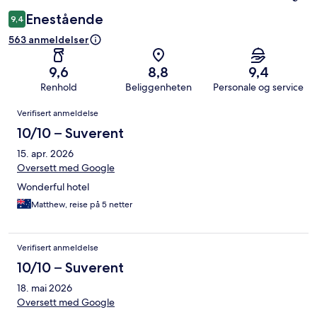
Enestående
9,4
563 anmeldelser
9,6
8,8
9,4
Renhold
Beliggenheten
Personale og service
Anmeldelser
Verifisert anmeldelse
10/10 – Suverent
15. apr. 2026
Oversett med Google
Wonderful hotel
Matthew, reise på 5 netter
Verifisert anmeldelse
10/10 – Suverent
18. mai 2026
Oversett med Google