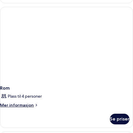
Rom
Plass til 4 personer
Mer
Mer informasjon
informasjon
om
Se priser
Rom