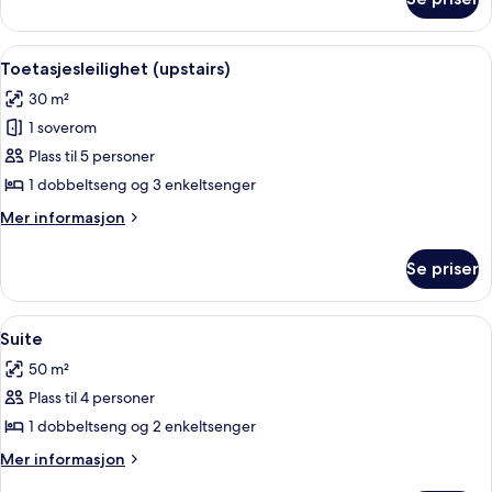
Rom
Åpne
Toetasjesleilighet (upstairs) | Sengetø
4
Toetasjesleilighet (upstairs)
alle
30 m²
bildene
1 soverom
av
Toetasjesleilighet
Plass til 5 personer
(upstairs)
1 dobbeltseng og 3 enkeltsenger
Mer
Mer informasjon
informasjon
om
Se priser
Toetasjesleilighet
(upstairs)
Åpne
Suite | Oppholdsområde | Flatskjerm-
5
Suite
alle
50 m²
bildene
Plass til 4 personer
av
Suite
1 dobbeltseng og 2 enkeltsenger
Mer
Mer informasjon
informasjon