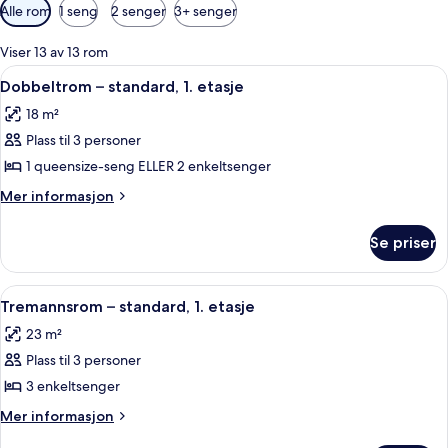
Tilgjengelige
Alle rom
1 seng
2 senger
3+ senger
filtre
for
Viser 13 av 13 rom
rom
Åpne
Dobbeltrom – standard, 1. etasje | Sen
3
Dobbeltrom – standard, 1. etasje
alle
18 m²
bildene
Plass til 3 personer
av
Dobbeltrom
1 queensize-seng ELLER 2 enkeltsenger
–
Mer
Mer informasjon
standard,
informasjon
om
1.
Se priser
Dobbeltrom
etasje
–
standard,
Åpne
Tremannsrom – standard, 1. etasje | S
4
1.
Tremannsrom – standard, 1. etasje
alle
etasje
23 m²
bildene
Plass til 3 personer
av
Tremannsrom
3 enkeltsenger
–
Mer
Mer informasjon
standard,
informasjon