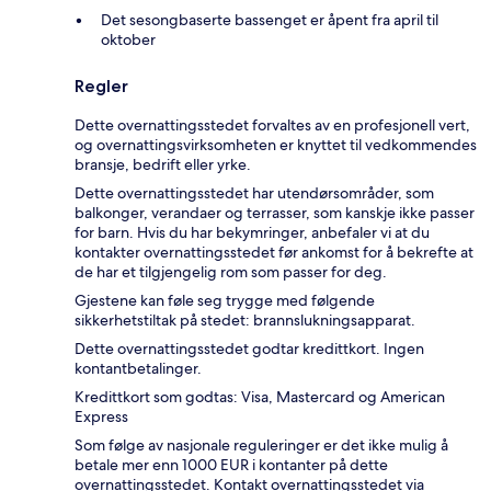
Det sesongbaserte bassenget er åpent fra april til
oktober
Regler
Dette overnattingsstedet forvaltes av en profesjonell vert,
og overnattingsvirksomheten er knyttet til vedkommendes
bransje, bedrift eller yrke.
Dette overnattingsstedet har utendørsområder, som
balkonger, verandaer og terrasser, som kanskje ikke passer
for barn. Hvis du har bekymringer, anbefaler vi at du
kontakter overnattingsstedet før ankomst for å bekrefte at
de har et tilgjengelig rom som passer for deg.
Gjestene kan føle seg trygge med følgende
sikkerhetstiltak på stedet: brannslukningsapparat.
Dette overnattingsstedet godtar kredittkort. Ingen
kontantbetalinger.
Kredittkort som godtas: Visa, Mastercard og American
Express
Som følge av nasjonale reguleringer er det ikke mulig å
betale mer enn 1000 EUR i kontanter på dette
overnattingsstedet. Kontakt overnattingsstedet via