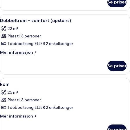
Se priser
Suite
–
junior
Åpne
Dobbeltrom – comfort (upstairs) | Sen
6
Dobbeltrom – comfort (upstairs)
alle
22 m²
bildene
Plass til 3 personer
av
Dobbeltrom
1 dobbeltseng ELLER 2 enkeltsenger
–
Mer
Mer informasjon
comfort
informasjon
om
(upstairs)
Se priser
Dobbeltrom
–
comfort
Åpne
Rom | Sengetøy av topp kvalitet, mini
4
(upstairs)
Rom
alle
25 m²
bildene
Plass til 3 personer
av
Rom
1 dobbeltseng ELLER 2 enkeltsenger
Mer
Mer informasjon
informasjon
om
Se priser