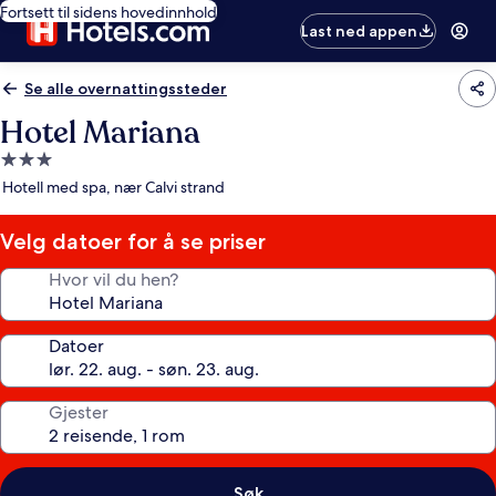
Fortsett til sidens hovedinnhold
Last ned appen
Se alle overnattingssteder
Hotel Mariana
Overnattingssted
med
Hotell med spa, nær Calvi strand
3.0
stjerner
Velg datoer for å se priser
Hvor vil du hen?
Datoer
Gjester
Søk