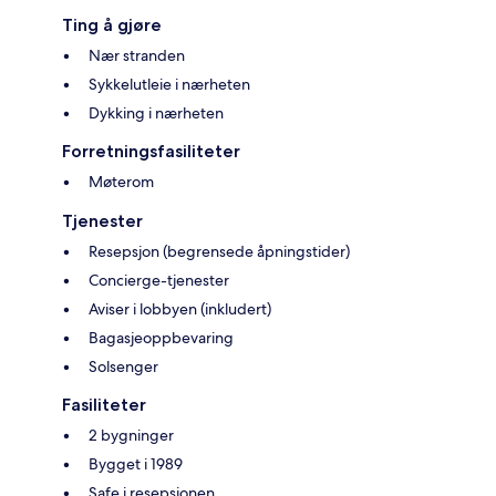
Ting å gjøre
Nær stranden
Sykkelutleie i nærheten
Dykking i nærheten
Forretningsfasiliteter
Møterom
Tjenester
Resepsjon (begrensede åpningstider)
Concierge-tjenester
Aviser i lobbyen (inkludert)
Bagasjeoppbevaring
Solsenger
Fasiliteter
2 bygninger
Bygget i 1989
Safe i resepsjonen