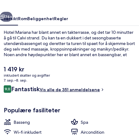
rige
Neste
74+
Oversikt
Rom
Beliggenhet
Regler
Hotel Mariana har blant annet en takterrasse, og det tar 10 minutter
å gå til Calvi strand. Du kan ta en dukkert i det sesongbaserte
utendørsbassenget og deretter ta turen til spaet for å skjemme bort
deg selv med massasje, kroppsinnpakninger og manikyr/pedikyr.
Noen andre høydepunkter her er blant annet en bassengbar, et
treningssenter og et boblebad.
Den
1 419 kr
nåværende
inkludert skatter og avgifter
prisen
7. sep.–8. sep.
Terrasse/patio
er
Anmeldelser
Fantastisk
9,0
Vis alle de 351 anmeldelsene
1 419 kr
9,0 av 10 –
Populære fasiliteter
Basseng
Spa
Wi-fi inkludert
Aircondition