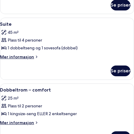
om
Se priser
Suite
Åpne
Suite | Oppholdsområde | Flatskjerm-
5
Suite
alle
45 m²
bildene
Plass til 4 personer
av
Suite
1 dobbeltseng og 1 sovesofa (dobbel)
Mer
Mer informasjon
informasjon
om
Se priser
Suite
Åpne
Dobbeltrom – comfort | Sengetøy av to
4
Dobbeltrom – comfort
alle
25 m²
bildene
Plass til 2 personer
av
Dobbeltrom
1 kingsize-seng ELLER 2 enkeltsenger
–
Mer
Mer informasjon
comfort
informasjon
om