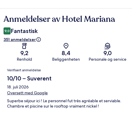
Anmeldelser av Hotel Mariana
Anmeldelser
Fantastisk
9,0
351 anmeldelser
9,2
8,4
9,0
Renhold
Beliggenheten
Personale og service
Anmeldelser
Verifisert anmeldelse
10/10 – Suverent
18. juli 2026
Oversett med Google
Superbe séjour ici ! Le personnel fut très agréable et serviable.
Chambre et piscine sur le rooftop vraiment nickel !