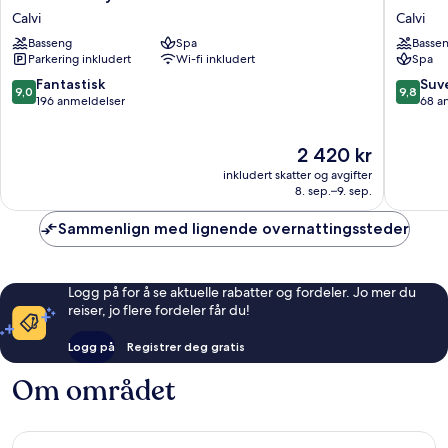
l'Abbaye
Villa
Calvi
Calvi
Calvi
Calvi
Basseng
Spa
Basse
Calvi
Parkering inkludert
Wi-fi inkludert
Spa
9.0
9.8
Fantastisk
Suv
9,0
9,8
av
av
196 anmeldelser
68 a
10,
10,
Fantastisk,
Suveren
Prisen
2 420 kr
196
68
er
anmeldelser
anmelde
inkludert skatter og avgifter
2 420 kr
8. sep.–9. sep.
Sammenlign med lignende overnattingssteder
Logg på for å se aktuelle rabatter og fordeler. Jo mer du
reiser, jo flere fordeler får du!
Logg på
Registrer deg gratis
Om området