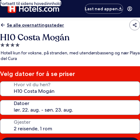
Fortsett til sidens hovedinnhold
Last ned appen
Se alle overnattingssteder
H10 Costa Mogán
Overnattingssted
med
Hotell kun for voksne, på stranden, med utendørsbasseng og nær Playa
4.0
del Cura
stjerner
Velg datoer for å se priser
Hvor vil du hen?
Datoer
Gjester