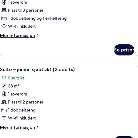
Suite
1 soverom
–
Plass til 3 personer
junior
1 dobbeltseng og 1 enkeltseng
(3
Wi-fi inkludert
adults)
Mer
Mer informasjon
informasjon
om
Se priser
Suite
–
junior
Åpne
Safe på rommet, skrivebord, blendings
6
(3
Suite – junior, sjøutsikt (2 adults)
alle
adults)
Sjøutsikt
bildene
38 m²
av
Suite
1 soverom
–
Plass til 2 personer
junior,
1 dobbeltseng
sjøutsikt
Wi-fi inkludert
(2
Mer
Mer informasjon
adults)
informasjon
om