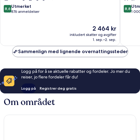
All
&
Inclusive
Hotel
8.6
8.8
Utmerket
Utm
8,6
8,8
Mogan
Mogan
av
av
876 anmeldelser
1 00
10,
10,
Utmerket,
Utmerke
Prisen
2 464 kr
876
1 000
er
anmeldelser
anmelde
inkludert skatter og avgifter
2 464 kr
1. sep.–2. sep.
Sammenlign med lignende overnattingssteder
Logg på for å se aktuelle rabatter og fordeler. Jo mer du
reiser, jo flere fordeler får du!
Logg på
Registrer deg gratis
Om området