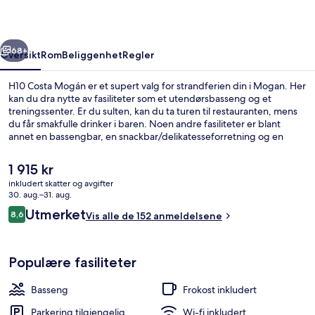
rige
Neste
68+
Oversikt
Rom
Beliggenhet
Regler
H10 Costa Mogán er et supert valg for strandferien din i Mogan. Her
kan du dra nytte av fasiliteter som et utendørsbasseng og et
treningssenter. Er du sulten, kan du ta turen til restauranten, mens
du får smakfulle drinker i baren. Noen andre fasiliteter er blant
annet en bassengbar, en snackbar/delikatesseforretning og en
terrasse.
Den
1 915 kr
nåværende
inkludert skatter og avgifter
prisen
30. aug.–31. aug.
Utendørsbasseng, bassengparasoller o
er
Anmeldelser
Utmerket
8,6
Vis alle de 152 anmeldelsene
1 915 kr
8,6 av 10 –
Populære fasiliteter
Basseng
Frokost inkludert
Parkering tilgjengelig
Wi-fi inkludert