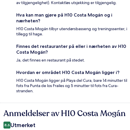
av tilgjengelighet). Kontaktløs utsjekking er tilgjengelig.
Hva kan man gjøre på H10 Costa Mogán og i
nærheten?
H10 Costa Mogán tilbyr utendørsbasseng og treningssenter, i
tillegg til hage.
Finnes det restauranter på eller i nærheten av H10
Costa Mogán?
Ja, det finnes en restaurant på stedet.
Hvordan er området H10 Costa Mogán ligger i?
H10 Costa Mogán ligger på Playa del Cura, bare 14 minutter til
fots fra Punta de los Frailes og 5 minutter til fots fra Cura-
stranden.
Anmeldelser av H10 Costa Mogán
Anmeldelser
Utmerket
8,6