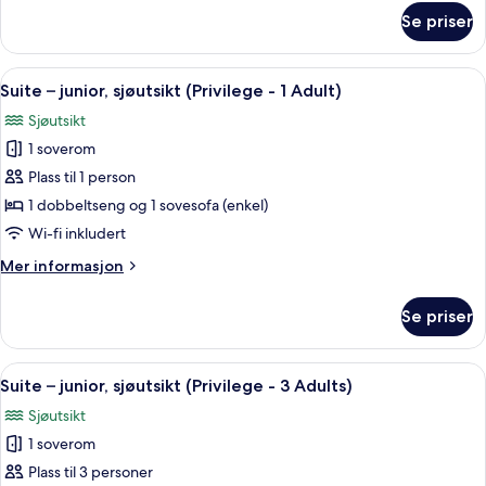
om
Se priser
Suite
–
junior,
Åpne
Safe på rommet, skrivebord, blendings
5
sjøutsikt
Suite – junior, sjøutsikt (Privilege - 1 Adult)
alle
(Privilege)
Sjøutsikt
bildene
1 soverom
av
Suite
Plass til 1 person
–
1 dobbeltseng og 1 sovesofa (enkel)
junior,
Wi-fi inkludert
sjøutsikt
Mer
Mer informasjon
(Privilege
informasjon
-
om
Se priser
Suite
1
–
Adult)
junior,
Åpne
Safe på rommet, skrivebord, blendings
5
sjøutsikt
Suite – junior, sjøutsikt (Privilege - 3 Adults)
alle
(Privilege
Sjøutsikt
-
bildene
1
1 soverom
av
Adult)
Suite
Plass til 3 personer