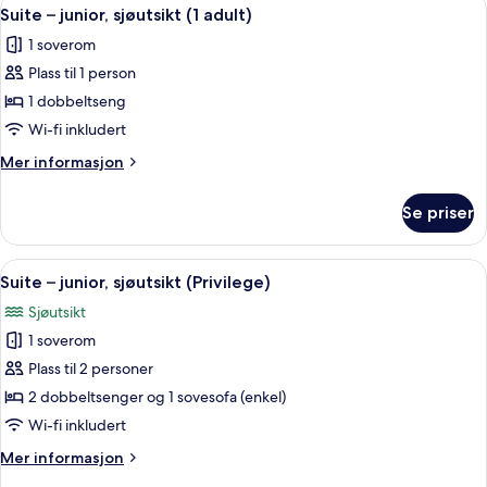
Åpne
6
(1
Suite – junior, sjøutsikt (1 adult)
alle
adult)
1 soverom
bildene
Plass til 1 person
av
Suite
1 dobbeltseng
–
Wi-fi inkludert
junior,
Mer
Mer informasjon
sjøutsikt
informasjon
(1
om
Se priser
Suite
adult)
–
junior,
Åpne
Safe på rommet, skrivebord, blendings
5
sjøutsikt
Suite – junior, sjøutsikt (Privilege)
alle
(1
Sjøutsikt
adult)
bildene
1 soverom
av
Suite
Plass til 2 personer
–
2 dobbeltsenger og 1 sovesofa (enkel)
junior,
Wi-fi inkludert
sjøutsikt
Mer
Mer informasjon
(Privilege)
informasjon