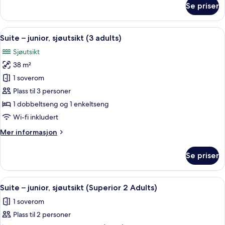
Se priser
Suite
–
junior,
Åpne
Safe på rommet, skrivebord, blendings
6
sjøutsikt
Suite – junior, sjøutsikt (3 adults)
alle
(2
Sjøutsikt
adults)
bildene
38 m²
av
Suite
1 soverom
–
Plass til 3 personer
junior,
1 dobbeltseng og 1 enkeltseng
sjøutsikt
Wi-fi inkludert
(3
Mer
Mer informasjon
adults)
informasjon
om
Se priser
Suite
–
junior,
Åpne
Safe på rommet, skrivebord, blendings
8
sjøutsikt
Suite – junior, sjøutsikt (Superior 2 Adults)
alle
(3
1 soverom
adults)
bildene
Plass til 2 personer
av