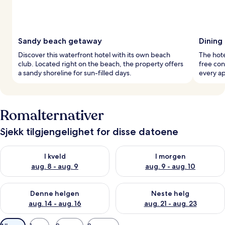
Sandy beach getaway
Dining
Discover this waterfront hotel with its own beach
The hote
club. Located right on the beach, the property offers
free con
a sandy shoreline for sun-filled days.
every ap
Romalternativer
Sjekk tilgjengelighet for disse datoene
Sjekk tilgjengelighet for i kveld, aug. 8 - aug. 9
Sjekk tilgjengelighet for i mor
I kveld
I morgen
aug. 8 - aug. 9
aug. 9 - aug. 10
Sjekk tilgjengelighet for denne helgen, aug. 14 - aug. 16
Sjekk tilgjengelighet for neste
Denne helgen
Neste helg
aug. 14 - aug. 16
aug. 21 - aug. 23
Tilgjengelige