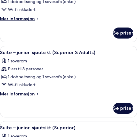
Suite
1 dobbeltseng og 1 sovesofa (enkel)
–
Wi-fi inkludert
junior,
Mer
Mer informasjon
sjøutsikt
informasjon
(Superior
om
Se priser
Suite
2
–
Adults)
junior,
Åpne
Safe på rommet, skrivebord, blendings
8
sjøutsikt
Suite – junior, sjøutsikt (Superior 3 Adults)
alle
(Superior
1 soverom
2
bildene
Adults)
Plass til 3 personer
av
Suite
1 dobbeltseng og 1 sovesofa (enkel)
–
Wi-fi inkludert
junior,
Mer
Mer informasjon
sjøutsikt
informasjon
(Superior
om
Se priser
Suite
3
–
Adults)
junior,
Åpne
Safe på rommet, skrivebord, blendings
8
sjøutsikt
Suite – junior, sjøutsikt (Superior)
alle
(Superior
1 soverom