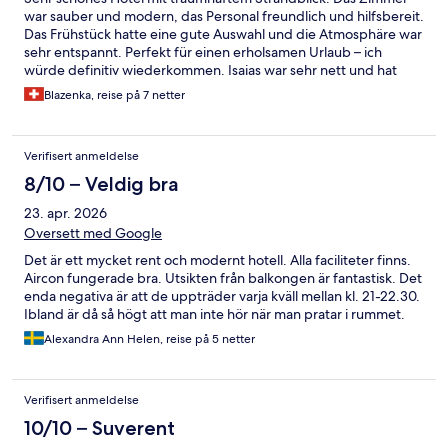
war sauber und modern, das Personal freundlich und hilfsbereit.
Das Frühstück hatte eine gute Auswahl und die Atmosphäre war
sehr entspannt. Perfekt für einen erholsamen Urlaub – ich
würde definitiv wiederkommen. Isaias war sehr nett und hat
super Unterhaltung gemacht. Top
Blazenka, reise på 7 netter
Verifisert anmeldelse
8/10 – Veldig bra
23. apr. 2026
Oversett med Google
Det är ett mycket rent och modernt hotell. Alla faciliteter finns.
Aircon fungerade bra. Utsikten från balkongen är fantastisk. Det
enda negativa är att de uppträder varja kväll mellan kl. 21-22.30.
Ibland är då så högt att man inte hör när man pratar i rummet.
Alexandra Ann Helen, reise på 5 netter
Verifisert anmeldelse
10/10 – Suverent