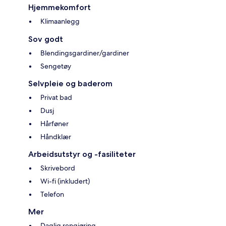
Hjemmekomfort
Klimaanlegg
Sov godt
Blendingsgardiner/gardiner
Sengetøy
Selvpleie og baderom
Privat bad
Dusj
Hårføner
Håndklær
Arbeidsutstyr og -fasiliteter
Skrivebord
Wi-fi (inkludert)
Telefon
Mer
Daglig rengjøring