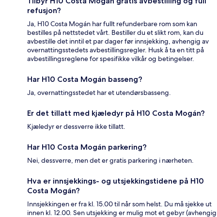
Tilbyr H10 Costa Mogán gratis avbestilling og full
refusjon?
Ja, H10 Costa Mogán har fullt refunderbare rom som kan
bestilles på nettstedet vårt. Bestiller du et slikt rom, kan du
avbestille det inntil et par dager før innsjekking, avhengig av
overnattingsstedets avbestillingsregler. Husk å ta en titt på
avbestillingsreglene for spesifikke vilkår og betingelser.
Har H10 Costa Mogán basseng?
Ja, overnattingsstedet har et utendørsbasseng.
Er det tillatt med kjæledyr på H10 Costa Mogán?
Kjæledyr er dessverre ikke tillatt.
Har H10 Costa Mogán parkering?
Nei, dessverre, men det er gratis parkering i nærheten.
Hva er innsjekkings- og utsjekkingstidene på H10
Costa Mogán?
Innsjekkingen er fra kl. 15.00 til når som helst. Du må sjekke ut
innen kl. 12.00. Sen utsjekking er mulig mot et gebyr (avhengig