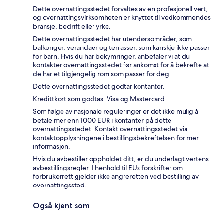
Dette overnattingsstedet forvaltes av en profesjonell vert,
og overnattingsvirksomheten er knyttet til vedkommendes
bransje, bedrift eller yrke.
Dette overnattingsstedet har utendørsområder, som
balkonger, verandaer og terrasser, som kanskje ikke passer
for barn. Hvis du har bekymringer, anbefaler vi at du
kontakter overnattingsstedet før ankomst for å bekrefte at
de har et tilgjengelig rom som passer for deg.
Dette overnattingsstedet godtar kontanter.
Kredittkort som godtas: Visa og Mastercard
Som følge av nasjonale reguleringer er det ikke mulig å
betale mer enn 1000 EUR i kontanter på dette
overnattingsstedet. Kontakt overnattingsstedet via
kontaktopplysningene i bestillingsbekreftelsen for mer
informasjon.
Hvis du avbestiller oppholdet ditt, er du underlagt vertens
avbestillingsregler. I henhold til EUs forskrifter om
forbrukerrett gjelder ikke angreretten ved bestilling av
overnattingssted.
Også kjent som