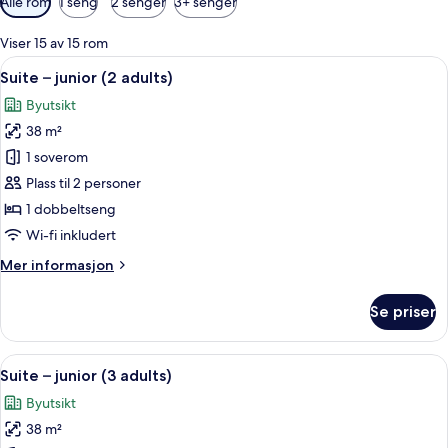
Alle rom
1 seng
2 senger
3+ senger
filtre
for
Viser 15 av 15 rom
rom
Åpne
Safe på rommet, skrivebord, blendings
5
Suite – junior (2 adults)
alle
Byutsikt
bildene
38 m²
av
Suite
1 soverom
–
Plass til 2 personer
junior
1 dobbeltseng
(2
Wi-fi inkludert
adults)
Mer
Mer informasjon
informasjon
om
Se priser
Suite
–
junior
Åpne
Safe på rommet, skrivebord, blendings
5
(2
Suite – junior (3 adults)
alle
adults)
Byutsikt
bildene
38 m²
av