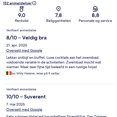
152 anmeldelser
9,0
7,8
8,8
Renhold
Beliggenheten
Personale og service
Anmeldelser
Verifisert anmeldelse
8/10 – Veldig bra
21. apr. 2026
Oversett med Google
Lekker ontbijt en buffet. Luxe cocktails aan het zwembad,
voldoende variatie in de activiteiten. Zwembad mocht wat
warmer. Maar zeer fijne tijd beleefd in een rustige hoyel
luc Willy Helene, reise på 9 netter
Verifisert anmeldelse
10/10 – Suverent
7. mai 2026
Oversett med Google
Sehr schönes Hotel mit traumhaftem Strandblick. Das Zimmer