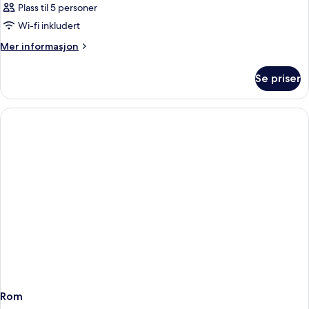
Plass til 5 personer
Wi-fi inkludert
Mer
Mer informasjon
informasjon
om
Se priser
Rom
Rom