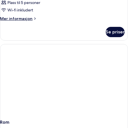
Plass til 5 personer
Wi-fi inkludert
Mer
Mer informasjon
informasjon
om
Se priser
Rom
Rom