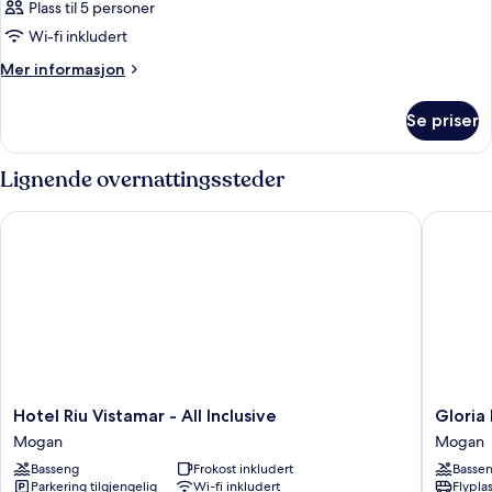
Plass til 5 personer
Wi-fi inkludert
Mer
Mer informasjon
informasjon
om
Se priser
Rom
Lignende overnattingssteder
Hotel Riu Vistamar - All Inclusive
Gloria P
Hotel
Gloria
Hotel Riu Vistamar - All Inclusive
Gloria
Riu
Palace
Mogan
Mogan
Vistamar
Amador
Basseng
Frokost inkludert
Basse
-
Thalasso
Parkering tilgjengelig
Wi-fi inkludert
Flypla