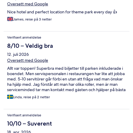
Oversett med Google
Nice hotel and perfect location for theme park every day 👍
James, reise på 3 netter
Verifisert anmeldelse
8/10 – Veldig bra
12. juli 2026
Oversett med Google
Allt var toppen! Superbra med biljetter till parken inkluderade i
boendet. Men servispersonalen i restaurangen har lite att jobba
med. 5-10 servitörer går förbi en utan att fråga vad man önskar
ha hjälp med. Jag förstår att man har olika roller, men är man
serviceminded tar man kontakt med gästen och hjälper på bästa
sätt. Köket får dock toppbetyg för sina pommes frites.
Linda, reise på 2 netter
Verifisert anmeldelse
10/10 – Suverent
18. apr. 2026