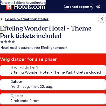
Fortsett til sidens hovedinnhold
Last ned appen
Se alle overnattingssteder
Efteling Wonder Hotel - Theme
Park tickets included
Overnattingssted
med
Hotell med restaurant, nær Efteling temapark
4.0
stjerner
Velg datoer for å se priser
Hvor vil du hen?
Datoer
Gjester