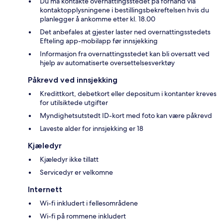
Du må kontakte overnattingsstedet på forhånd via
kontaktopplysningene i bestillingsbekreftelsen hvis du
planlegger å ankomme etter kl. 18.00
Det anbefales at gjester laster ned overnattingsstedets
Efteling app-mobilapp før innsjekking
Informasjon fra overnattingsstedet kan bli oversatt ved
hjelp av automatiserte oversettelsesverktøy
Påkrevd ved innsjekking
Kredittkort, debetkort eller depositum i kontanter kreves
for utilsiktede utgifter
Myndighetsutstedt ID-kort med foto kan være påkrevd
Laveste alder for innsjekking er 18
Kjæledyr
Kjæledyr ikke tillatt
Servicedyr er velkomne
Internett
Wi-fi inkludert i fellesområdene
Wi-fi på rommene inkludert