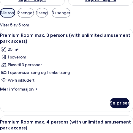
Tilgjengelige
Alle rom
2 senger
1 seng
3+ senger
filtre
for
Viser 5 av 5 rom
rom
Åpne
Premium Room max. 3 persons (with un
5
Premium Room max. 3 persons (with unlimited amusement
alle
park access)
bildene
25 m²
av
1 soverom
Premium
Plass til 3 personer
Room
max.
1 queensize-seng og 1 enkeltseng
3
Wi-fi inkludert
persons
Mer
Mer informasjon
(with
informasjon
unlimited
om
Se priser
Premium
amusement
Room
park
max.
Åpne
Premium Room max. 4 persons (with un
access)
5
3
Premium Room max. 4 persons (with unlimited amusement
alle
persons
park access)
(with
bildene