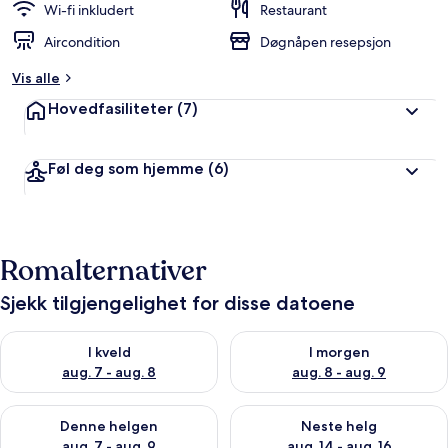
Wi-fi inkludert
Restaurant
Aircondition
Døgnåpen resepsjon
Vis alle
Hovedfasiliteter
(7)
Føl deg som hjemme
(6)
Romalternativer
Sjekk tilgjengelighet for disse datoene
Sjekk tilgjengelighet for i kveld, aug. 7 - aug. 8
Sjekk tilgjengelighet for i mor
I kveld
I morgen
aug. 7 - aug. 8
aug. 8 - aug. 9
Sjekk tilgjengelighet for denne helgen, aug. 7 - aug. 9
Sjekk tilgjengelighet for neste 
Denne helgen
Neste helg
aug. 7 - aug. 9
aug. 14 - aug. 16