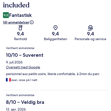
included
Fantastisk
9,2
161 anmeldelser
9,4
9,4
9,4
Renhold
Beliggenheten
Personale og service
Anmeldelser
Verifisert anmeldelse
10/10 – Suverent
9. juli 2026
Oversett med Google
personnel aux petits soins, literie confortable, à 2min du parc
Jean, reise på 1 natt
Verifisert anmeldelse
8/10 – Veldig bra
13. apr. 2026