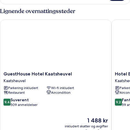
Lignende overnattingssteder
GuestHouse Hotel Kaatsheuvel
Hotel Em
GuestHouse
Hotel
GuestHouse Hotel Kaatsheuvel
Hotel E
Hotel
Emilia
Kaatsheuvel
Kaatshe
Kaatsheuvel
Kaatshe
Parkering inkludert
Wi-fi inkludert
Parker
Kaatsheuvel
Restaurant
Aircondition
Aircon
9.4
9.2
Suverent
Fant
9,4
9,2
av
av
509 anmeldelser
59 a
10,
10,
Suverent,
Fantasti
Prisen
1 488 kr
509
59
er
anmeldelser
anmelde
inkludert skatter og avgifter
1 488 kr