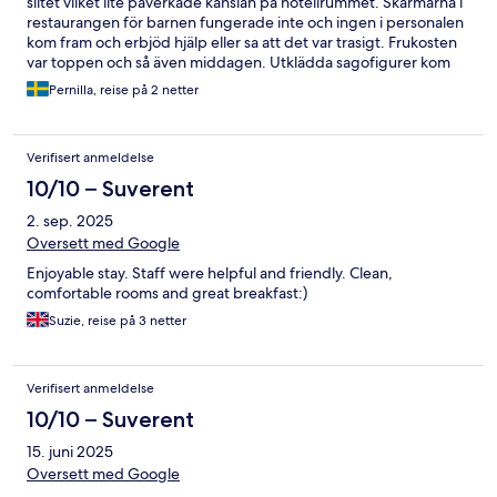
slitet vilket lite påverkade känslan på hotellrummet. Skärmarna i
restaurangen för barnen fungerade inte och ingen i personalen
kom fram och erbjöd hjälp eller sa att det var trasigt. Frukosten
var toppen och så även middagen. Utklädda sagofigurer kom
förbi under frukosten och det var små gåvor till barnen hela
Pernilla, reise på 2 netter
tiden vilket trots allt gjorde det hela till en magisk plats.
Verifisert anmeldelse
10/10 – Suverent
2. sep. 2025
Oversett med Google
Enjoyable stay. Staff were helpful and friendly. Clean,
comfortable rooms and great breakfast:)
Suzie, reise på 3 netter
Verifisert anmeldelse
10/10 – Suverent
15. juni 2025
Oversett med Google