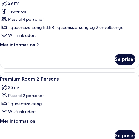
29 m²
unlimited
av
amusement
1 soverom
Premium
park
Plass til 4 personer
Room
access)
max.
1 queensize-seng ELLER 1 queensize-seng og 2 enkeltsenger
4
Wi-fi inkludert
persons
Mer
Mer informasjon
(with
informasjon
unlimited
om
Se priser
Premium
amusement
Room
park
max.
Åpne
Safe på rommet, barnesenger, wi-fi (i
access)
5
4
Premium Room 2 Persons
alle
persons
25 m²
(with
bildene
unlimited
Plass til 2 personer
av
amusement
Premium
1 queensize-seng
park
Room
access)
Wi-fi inkludert
2
Mer
Mer informasjon
Persons
informasjon
om
Se priser
Premium