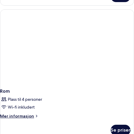
Room
2
Persons
Rom
Plass til 4 personer
Wi-fi inkludert
Mer
Mer informasjon
informasjon
om
Se priser
Rom