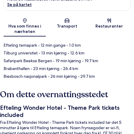
Se på kartet
Kart
Hva som finnes i
Transport
Restauranter
nærheten
Efteling temapark
- 12 min gange
- 1.0 km
Tilburg universitet
- 13 min kjøring
- 12.6 km
Safaripark Beekse Bergen
- 19 min kjøring
- 19.7 km
Brabanthallen
- 23 min kjøring
- 26.4 km
Biesbosch nasjonalpark
- 26 min kjøring
- 29.7 km
Om dette overnattingsstedet
Efteling Wonder Hotel - Theme Park tickets
included
Fra Efteling Wonder Hotel - Theme Park tickets included tar det 5
minutter å kjøre til Efteling temapark. Noen frynsegoder er wi-fi,
ubetjent parkering og komplett frokost hver dag fra kl. 07.30 til kl.