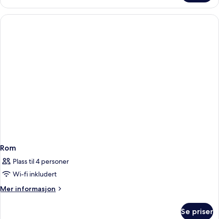
Rom
Plass til 4 personer
Wi-fi inkludert
Mer
Mer informasjon
informasjon
om
Se priser
Rom