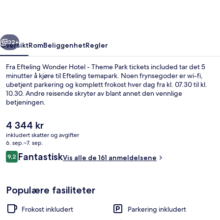
-
Theme
Park
rige
Neste
tickets
32+
Oversikt
Rom
Beliggenhet
Regler
included
Fra Efteling Wonder Hotel - Theme Park tickets included tar det 5
minutter å kjøre til Efteling temapark. Noen frynsegoder er wi-fi,
ubetjent parkering og komplett frokost hver dag fra kl. 07.30 til kl.
10.30. Andre reisende skryter av blant annet den vennlige
betjeningen.
Den
4 344 kr
nåværende
inkludert skatter og avgifter
prisen
6. sep.–7. sep.
Restaurant
er
Anmeldelser
Fantastisk
9,2
Vis alle de 161 anmeldelsene
4 344 kr
9,2 av 10 –
Populære fasiliteter
Frokost inkludert
Parkering inkludert