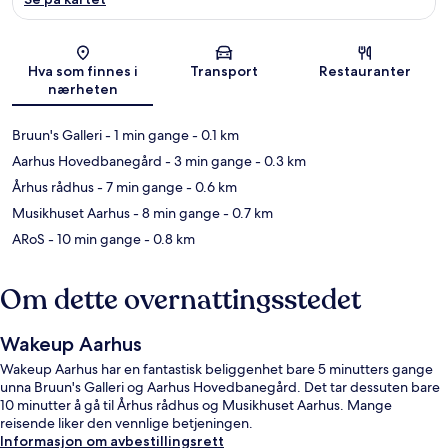
Kart
Hva som finnes i
Transport
Restauranter
nærheten
Bruun's Galleri
- 1 min gange
- 0.1 km
Aarhus Hovedbanegård
- 3 min gange
- 0.3 km
Århus rådhus
- 7 min gange
- 0.6 km
Musikhuset Aarhus
- 8 min gange
- 0.7 km
ARoS
- 10 min gange
- 0.8 km
Om dette overnattingsstedet
Wakeup Aarhus
Wakeup Aarhus har en fantastisk beliggenhet bare 5 minutters gange
unna Bruun's Galleri og Aarhus Hovedbanegård. Det tar dessuten bare
10 minutter å gå til Århus rådhus og Musikhuset Aarhus. Mange
reisende liker den vennlige betjeningen.
Informasjon om avbestillingsrett