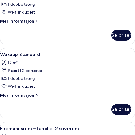
Sky
1 dobbeltseng
Wi-fi inkludert
Mer
Mer informasjon
informasjon
om
Se priser
Wakeup
Sky
Åpne
Romfasilitet
7
Wakeup Standard
alle
12 m²
bildene
Plass til 2 personer
av
Wakeup
1 dobbeltseng
Standard
Wi-fi inkludert
Mer
Mer informasjon
informasjon
om
Se priser
Wakeup
Standard
Åpne
Allergitestet sengetøy, skrivebord, ly
12
Firemannsrom – familie, 2 soverom
alle