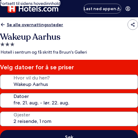
Fortsett til sidens hovedinnhold
Last ned appen
Se alle overnattingssteder
Wakeup Aarhus
Overnattingssted
med
Hotell i sentrum og få skritt fra Bruun's Galleri
3.0
stjerner
Velg datoer for å se priser
Hvor vil du hen?
Datoer
Gjester
Søk