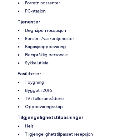
Forretningssenter
PC-stasjon
Tjenester
Døgnåpen resepsjon
Renseri-/vaskeritjenester
Bagasjeoppbevaring
Flerspråklig personale
Sykkelutleie
Fasiliteter
1 bygning
Bygget i 2016
TV i fellesområdene
Oppbevaringsskap
Tilgjengelighetstilpasninger
Heis
Tilgjengelighetstilpasset resepsjon