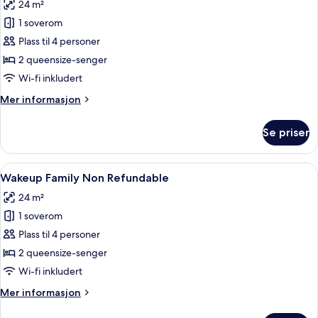
24 m²
bildene
1 soverom
av
Firemannsrom
Plass til 4 personer
–
2 queensize-senger
familie,
Wi-fi inkludert
2
Mer
Mer informasjon
soverom
informasjon
om
Se priser
Firemannsrom
–
familie,
Åpne
Allergitestet sengetøy, skrivebord, ly
12
2
Wakeup Family Non Refundable
alle
soverom
24 m²
bildene
1 soverom
av
Wakeup
Plass til 4 personer
Family
2 queensize-senger
Non
Wi-fi inkludert
Refundable
Mer
Mer informasjon
informasjon
om