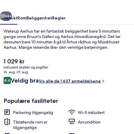
rige
Neste
34+
Oversikt
Rom
Beliggenhet
Regler
Wakeup Aarhus har en fantastisk beliggenhet bare 5 minutters
gange unna Bruun's Galleri og Aarhus Hovedbanegård. Det tar
dessuten bare 10 minutter å gå til Århus rådhus og Musikhuset
Aarhus. Mange reisende liker den vennlige betjeningen.
Den
1 029 kr
nåværende
inkludert skatter og avgifter
prisen
16. aug.–17. aug.
er
Anmeldelser
Veldig bra
8,4
Sitteområde i lobbyen
Vis alle de 1 637 anmeldelsene
1 029 kr
8,4 av 10 –
Populære fasiliteter
Parkering tilgjengelig
Wi-fi inkludert
Tilstøtende rom er
Aircondition
tilgjengelige