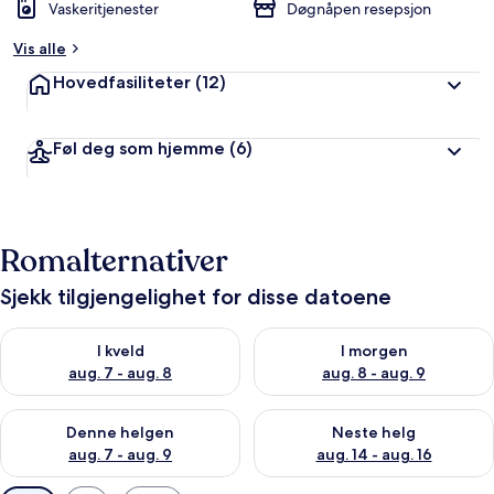
Vaskeritjenester
Døgnåpen resepsjon
Vis alle
Hovedfasiliteter
(12)
Føl deg som hjemme
(6)
Romalternativer
Sjekk tilgjengelighet for disse datoene
Sjekk tilgjengelighet for i kveld, aug. 7 - aug. 8
Sjekk tilgjengelighet for i mor
I kveld
I morgen
aug. 7 - aug. 8
aug. 8 - aug. 9
Sjekk tilgjengelighet for denne helgen, aug. 7 - aug. 9
Sjekk tilgjengelighet for neste 
Denne helgen
Neste helg
aug. 7 - aug. 9
aug. 14 - aug. 16