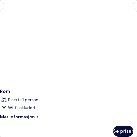
Standard
Non
Refundable
Rom
Plass til 1 person
Wi-fi inkludert
Mer
Mer informasjon
informasjon
om
Se priser
Rom