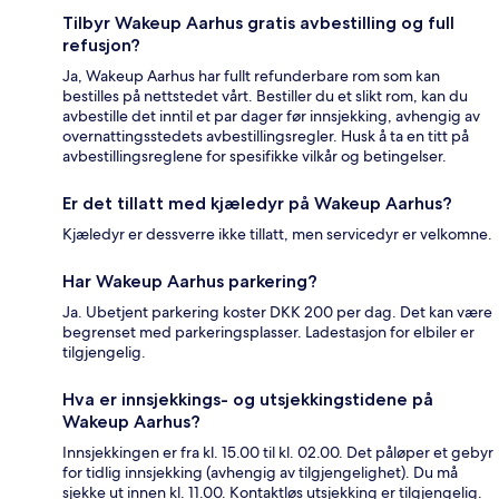
Tilbyr Wakeup Aarhus gratis avbestilling og full
refusjon?
Ja, Wakeup Aarhus har fullt refunderbare rom som kan
bestilles på nettstedet vårt. Bestiller du et slikt rom, kan du
avbestille det inntil et par dager før innsjekking, avhengig av
overnattingsstedets avbestillingsregler. Husk å ta en titt på
avbestillingsreglene for spesifikke vilkår og betingelser.
Er det tillatt med kjæledyr på Wakeup Aarhus?
Kjæledyr er dessverre ikke tillatt, men servicedyr er velkomne.
Har Wakeup Aarhus parkering?
Ja. Ubetjent parkering koster DKK 200 per dag. Det kan være
begrenset med parkeringsplasser. Ladestasjon for elbiler er
tilgjengelig.
Hva er innsjekkings- og utsjekkingstidene på
Wakeup Aarhus?
Innsjekkingen er fra kl. 15.00 til kl. 02.00. Det påløper et gebyr
for tidlig innsjekking (avhengig av tilgjengelighet). Du må
sjekke ut innen kl. 11.00. Kontaktløs utsjekking er tilgjengelig.