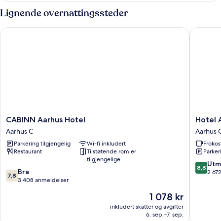
Room
Lignende overnattingssteder
CABINN Aarhus Hotel
Hotel Atl
CABINN
Hotel
CABINN Aarhus Hotel
Hotel 
Aarhus
Atlantic
Aarhus C
Aarhus 
Hotel
Aarhus
Parkering tilgjengelig
Wi-fi inkludert
Frokos
Aarhus
C
Restaurant
Tilstøtende rom er
Parker
C
tilgjengelige
8.8
Utm
8,8
7.8
Bra
av
2 67
7,8
av
3 408 anmeldelser
10,
10,
Utmerke
Prisen
1 078 kr
Bra,
2 672
er
3 408
inkludert skatter og avgifter
anmelde
1 078 kr
6. sep.–7. sep.
anmeldelser