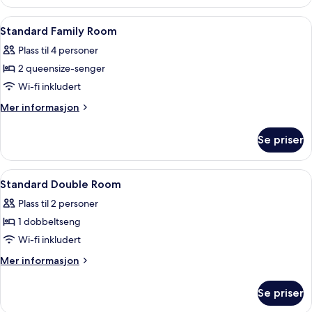
Åpne
Allergitestet sengetøy, skrivebord, ly
14
Standard Family Room
alle
Plass til 4 personer
bildene
2 queensize-senger
av
Standard
Wi-fi inkludert
Family
Mer
Mer informasjon
Room
informasjon
om
Se priser
Standard
Family
Room
Åpne
Allergitestet sengetøy, skrivebord, ly
9
Standard Double Room
alle
Plass til 2 personer
bildene
1 dobbeltseng
av
Standard
Wi-fi inkludert
Double
Mer
Mer informasjon
Room
informasjon
om
Se priser
Standard
Double