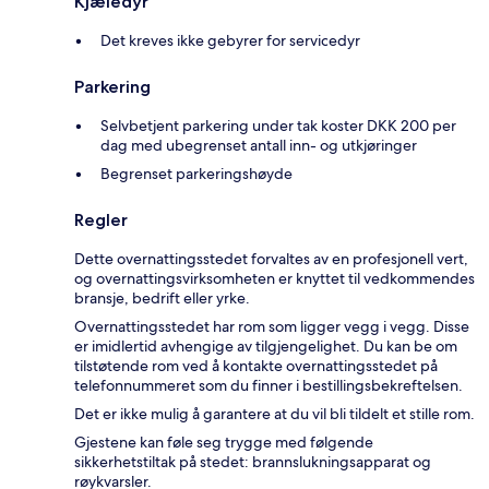
Kjæledyr
Det kreves ikke gebyrer for servicedyr
Parkering
Selvbetjent parkering under tak koster DKK 200 per
dag med ubegrenset antall inn- og utkjøringer
Begrenset parkeringshøyde
Regler
Dette overnattingsstedet forvaltes av en profesjonell vert,
og overnattingsvirksomheten er knyttet til vedkommendes
bransje, bedrift eller yrke.
Overnattingsstedet har rom som ligger vegg i vegg. Disse
er imidlertid avhengige av tilgjengelighet. Du kan be om
tilstøtende rom ved å kontakte overnattingsstedet på
telefonnummeret som du finner i bestillingsbekreftelsen.
Det er ikke mulig å garantere at du vil bli tildelt et stille rom.
Gjestene kan føle seg trygge med følgende
sikkerhetstiltak på stedet: brannslukningsapparat og
røykvarsler.