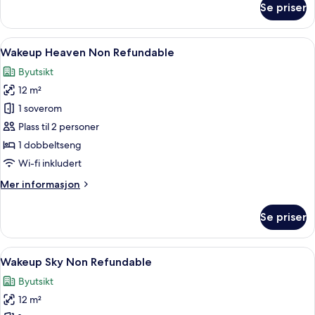
Se priser
Wakeup
Family
Non
Åpne
Romfasilitet
8
Refundable
Wakeup Heaven Non Refundable
alle
Byutsikt
bildene
12 m²
av
Wakeup
1 soverom
Heaven
Plass til 2 personer
Non
1 dobbeltseng
Refundable
Wi-fi inkludert
Mer
Mer informasjon
informasjon
om
Se priser
Wakeup
Heaven
Non
Åpne
Allergitestet sengetøy, skrivebord, ly
8
Refundable
Wakeup Sky Non Refundable
alle
Byutsikt
bildene
12 m²
av