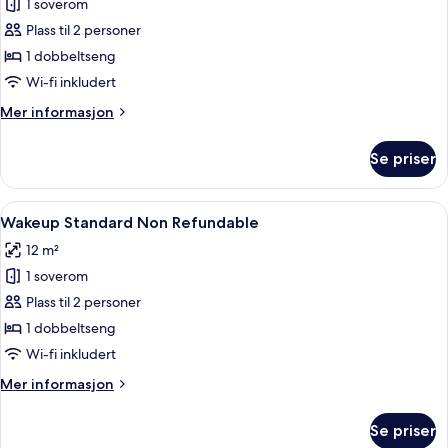
Wakeup
1 soverom
Sky
Plass til 2 personer
Non
1 dobbeltseng
Refundable
Wi-fi inkludert
Mer
Mer informasjon
informasjon
om
Se priser
Wakeup
Sky
Non
Åpne
Romfasilitet
7
Refundable
Wakeup Standard Non Refundable
alle
12 m²
bildene
1 soverom
av
Wakeup
Plass til 2 personer
Standard
1 dobbeltseng
Non
Wi-fi inkludert
Refundable
Mer
Mer informasjon
informasjon
om
Se priser
Wakeup