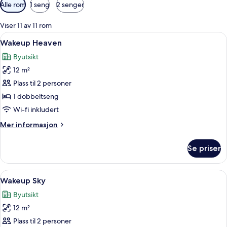
Tilgjengelige
Alle rom
1 seng
2 senger
filtre
for
Viser 11 av 11 rom
rom
Åpne
Romfasilitet
8
Wakeup Heaven
alle
Byutsikt
bildene
12 m²
av
Wakeup
Plass til 2 personer
Heaven
1 dobbeltseng
Wi-fi inkludert
Mer
Mer informasjon
informasjon
om
Se priser
Wakeup
Heaven
Åpne
Allergitestet sengetøy, skrivebord, ly
8
Wakeup Sky
alle
Byutsikt
bildene
12 m²
av
Wakeup
Plass til 2 personer