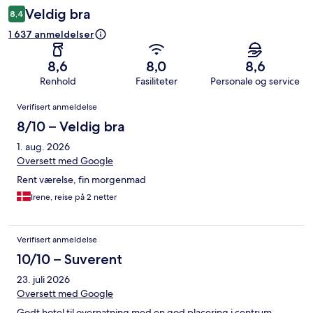
Veldig bra
8,4
1 637 anmeldelser
8,6
8,0
8,6
Renhold
Fasiliteter
Personale og service
Anmeldelser
Verifisert anmeldelse
8/10 – Veldig bra
1. aug. 2026
Oversett med Google
Rent værelse, fin morgenmad
Irene, reise på 2 netter
Verifisert anmeldelse
10/10 – Suverent
23. juli 2026
Oversett med Google
Godt hotel til overnatning med en god placering i centrum