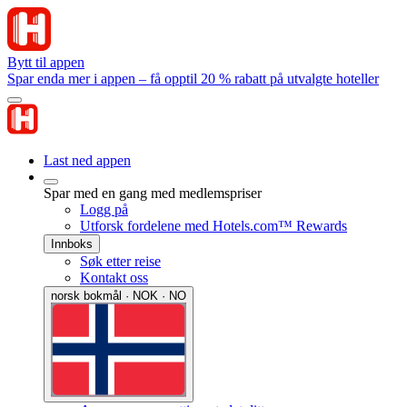
Bytt til appen
Spar enda mer i appen – få opptil 20 % rabatt på utvalgte hoteller
Last ned appen
Spar med en gang med medlemspriser
Logg på
Utforsk fordelene med Hotels.com™ Rewards
Innboks
Søk etter reise
Kontakt oss
norsk bokmål · NOK · NO