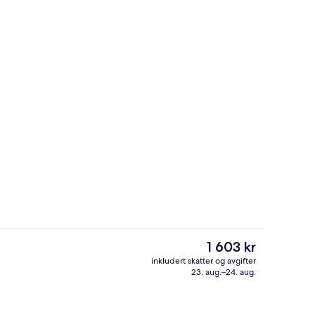
Enkeltrom – standard | Allergitestet 
Den
1 603 kr
nåværende
inkludert skatter og avgifter
prisen
23. aug.–24. aug.
Eksteriør
er
1 603 kr