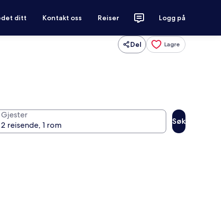
det ditt
Kontakt oss
Reiser
Logg på
Del
Lagre
Gjester
Søk