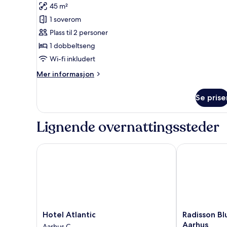
Suite
45 m²
–
1 soverom
deluxe
Plass til 2 personer
1 dobbeltseng
Wi-fi inkludert
Mer
Mer informasjon
informasjon
om
Se prise
Suite
–
deluxe
Lignende overnattingssteder
Hotel Atlantic
Radisson Blu 
Hotel
Radisson
Hotel Atlantic
Radisson Bl
Atlantic
Blu
Aarhus
Aarhus C