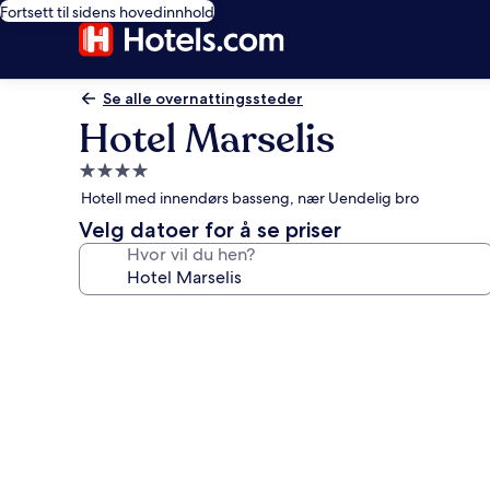
Fortsett til sidens hovedinnhold
Se alle overnattingssteder
Hotel Marselis
Overnattingssted
med
Hotell med innendørs basseng, nær Uendelig bro
4.0
Velg datoer for å se priser
stjerner
Hvor vil du hen?
Bildegalleri
av
Hotel
Marselis