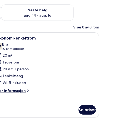
, aug. 7 - aug. 9
Sjekk tilgjengelighet for neste helg, aug. 14 - aug. 16
Neste helg
aug. 14 - aug. 16
Viser 8 av 8 rom
sengetøy, safe på rommet, skrivebord og blendingsgardiner
pne
Økonomi-enkeltrom | Allergitestet sengetøy,
7
konomi-enkeltrom
le
Bra
ildene
4
7,4 av 10
(10
10 anmeldelser
v
anmeldelser)
20 m²
konomi-
1 soverom
nkeltrom
Plass til 1 person
1 enkeltseng
Wi-fi inkludert
er
r informasjon
formasjon
m
onomi-
keltrom
Se priser