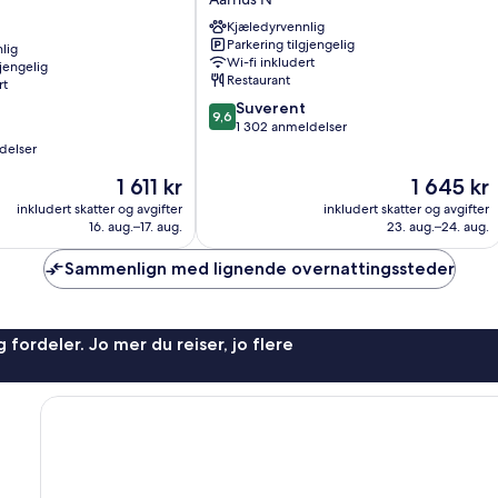
Aarhus
Kjæledyrvennlig
N
Parkering tilgjengelig
lig
Wi-fi inkludert
gjengelig
Restaurant
rt
9.6
Suverent
9,6
av
1 302 anmeldelser
10,
delser
Suverent,
Prisen
Prisen
1 611 kr
1 645 kr
1 302
er
er
anmeldelser
inkludert skatter og avgifter
inkludert skatter og avgifter
1 611 kr
1 645 kr
16. aug.–17. aug.
23. aug.–24. aug.
Sammenlign med lignende overnattingssteder
 fordeler. Jo mer du reiser, jo flere