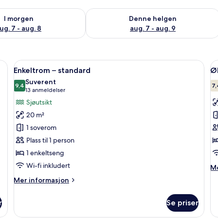
elighet for i morgen, aug. 7 - aug. 8
Sjekk tilgjengelighet for denne helgen
I morgen
Denne helgen
ug. 7 - aug. 8
aug. 7 - aug. 9
å rommet, skrivebord og blendingsgardiner
Åpne
Enkeltrom – standard | Allergitestet 
Å
9
Enkeltrom – standard
Ø
alle
al
Suverent
bildene
9,4
b
7,
9,4 av 10
(13
13 anmeldelser
av
a
anmeldelser)
Sjøutsikt
Enkeltrom
Ø
20 m²
–
e
1 soverom
standard
Plass til 1 person
1 enkeltseng
Wi-fi inkludert
M
Me
in
Mer
Mer informasjon
o
informasjon
Øk
om
en
r
Se priser
Enkeltrom
–