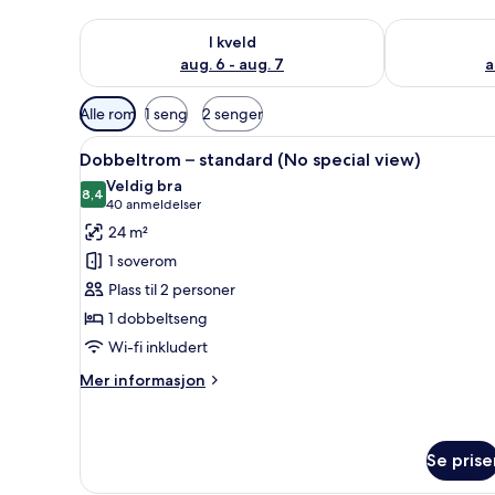
Sjekk tilgjengelighet for i kveld, aug. 6 - aug. 7
Sjekk tilgjeng
I kveld
aug. 6 - aug. 7
a
Tilgjengelige
Alle rom
1 seng
2 senger
filtre
Åpne
Allergitestet sengetøy, safe p
for
5
Dobbeltrom – standard (No special view)
alle
rom
Veldig bra
bildene
8,4
8,4 av 10
(40
40 anmeldelser
av
anmeldelser)
24 m²
Dobbeltrom
1 soverom
–
Plass til 2 personer
standard
1 dobbeltseng
(No
Wi-fi inkludert
special
view)
Mer
Mer informasjon
informasjon
om
Dobbeltrom
–
Se prise
standard