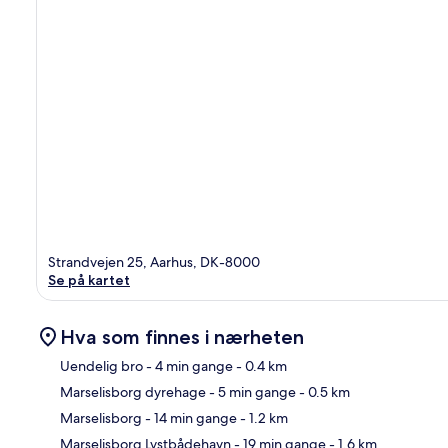
Strandvejen 25, Aarhus, DK-8000
Se på kartet
Hva som finnes i nærheten
Uendelig bro
- 4 min gange
- 0.4 km
Marselisborg dyrehage
- 5 min gange
- 0.5 km
Kart
Marselisborg
- 14 min gange
- 1.2 km
Marselisborg Lystbådehavn
- 19 min gange
- 1.6 km