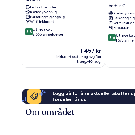
Aarhus
Scandinavia
Aarhus C
Frokost inkludert
C
Hotel,
Kjæledyrvennlig
Aarhus
Kjæledyrvenn
Parkering tilgjengelig
Parkering til
Aarhus
Wi-fi inkludert
Wi-fi inklude
C
Restaurant
8.8
Utmerket
8,8
av
2 665 anmeldelser
8.6
Utmerket
8,6
10,
av
1 673 anmel
Utmerket,
10,
Prisen
1 457 kr
2 665
Utmerket,
er
anmeldelser
1 673
inkludert skatter og avgifter
1 457 kr
9. aug.–10. aug.
anmeldelser
Logg på for å se aktuelle rabatter og
fordeler får du!
Om området