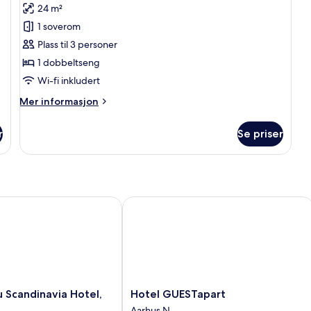
Dobbeltrom
24 m²
–
1 soverom
standard,
Plass til 3 personer
sjøutsikt
1 dobbeltseng
Wi-fi inkludert
Mer
Mer informasjon
informasjon
om
r
Se priser
Dobbeltrom
–
standard,
sjøutsikt
Scandinavia Hotel, Aarhus
Hotel GUESTapart
Hotel
u Scandinavia Hotel,
Hotel GUESTapart
GUESTapart
Aarhus N