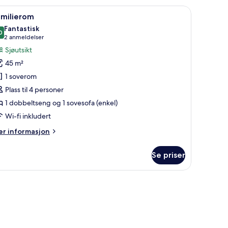
et sengetøy, safe på rommet, skrivebord og blendingsgardiner
pne
Familierom | Allergitestet sengetøy, safe på 
14
amilierom
le
Fantastisk
ildene
0
9,0 av 10
(2
2 anmeldelser
v
anmeldelser)
Sjøutsikt
amilierom
45 m²
1 soverom
Plass til 4 personer
1 dobbeltseng og 1 sovesofa (enkel)
Wi-fi inkludert
er
r informasjon
formasjon
m
Se priser
milierom
lergitestet sengetøy, safe på rommet, skrivebord og blendingsgardiner