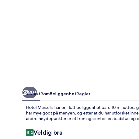
80+
Oversikt
Rom
Beliggenhet
Regler
Hotel Marselis har en flott beliggenhet bare 10 minutter
har mye godt på menyen, og etter at du har utforsket inne
andre høydepunkter er et treningssenter, en badstue og 
Anmeldelser
Veldig bra
8,2
8,2 av 10 –