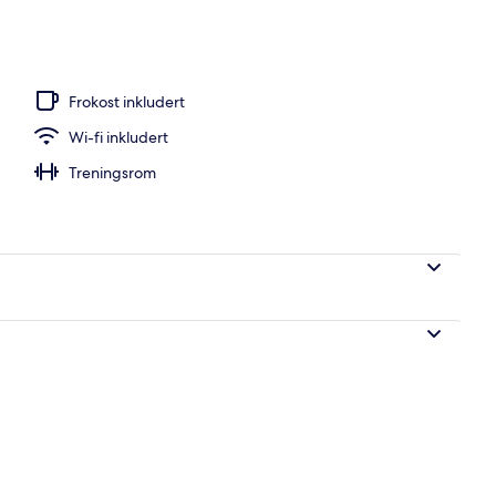
o
Frokost inkludert
Wi-fi inkludert
Treningsrom