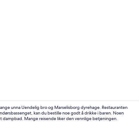
Restaurant
s gange unna Uendelig bro og Marselisborg dyrehage. Restauranten
ndørsbassenget, kan du bestille noe godt å drikke i baren. Noen
et dampbad. Mange reisende liker den vennlige betjeningen.
Eksteriør