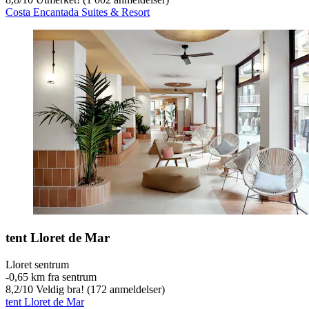
Costa Encantada Suites & Resort
tent Lloret de Mar
Lloret sentrum
‐
0,65 km fra sentrum
8,2
/
10
Veldig bra! (172 anmeldelser)
tent Lloret de Mar