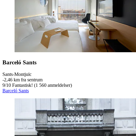
Barceló Sants
Sants-Montjuïc
‐
2,46 km fra sentrum
9
/
10
Fantastisk! (1 560 anmeldelser)
Barceló Sants