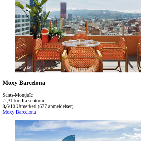
Moxy Barcelona
Sants-Montjuïc
‐
2,31 km fra sentrum
8,6
/
10
Utmerket! (677 anmeldelser)
Moxy Barcelona