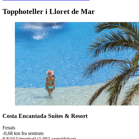
Topphoteller i Lloret de Mar
Costa Encantada Suites & Resort
Fenals
‐
0,68 km fra sentrum
8,8
/
10
Utmerket! (1 002 anmeldelser)