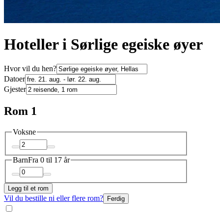
Hoteller i Sørlige egeiske øyer
Hvor vil du hen?
Datoer
Gjester
Rom 1
Voksne
Barn
Fra 0 til 17 år
Legg til et rom
Vil du bestille ni eller flere rom?
Ferdig