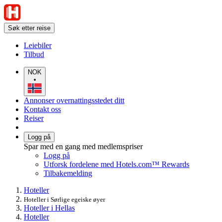
Søk etter reise
Leiebiler
Tilbud
NOK
•
Annonser overnattingsstedet ditt
Kontakt oss
Reiser
Logg på
Spar med en gang med medlemspriser
Logg på
Utforsk fordelene med Hotels.com™ Rewards
Tilbakemelding
Hoteller
Hoteller i Sørlige egeiske øyer
Hoteller i Hellas
Hoteller