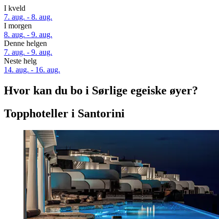
I kveld
7. aug. - 8. aug.
I morgen
8. aug. - 9. aug.
Denne helgen
7. aug. - 9. aug.
Neste helg
14. aug. - 16. aug.
Hvor kan du bo i Sørlige egeiske øyer?
Topphoteller i Santorini