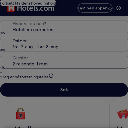
Fortsett til sidens hovedinnhold
Last ned appen
Hvor vil du hen?
Hoteller i nærheten
Datoer
fre. 7. aug. - lør. 8. aug.
Gjester
2 reisende, 1 rom
Jeg er på forretningsreise
Søk