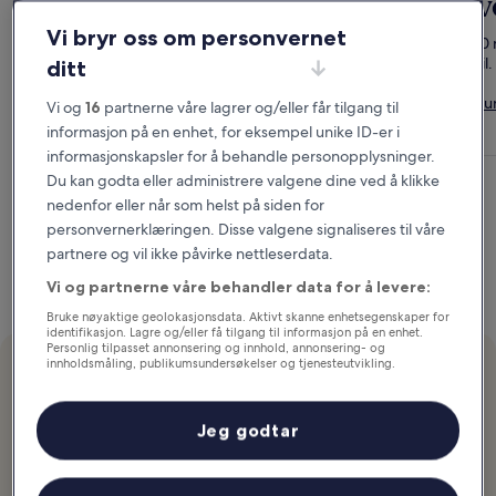
Medlemmer sparer
Hve
opptil 20 %
Vi bryr oss om personvernet
Bo 10 
du vil.
ditt
Få rabatt på hoteller i dag.
Slik f
Vi og
16
partnerne våre lagrer og/eller får tilgang til
Bli medlem gratis
informasjon på en enhet, for eksempel unike ID-er i
informasjonskapsler for å behandle personopplysninger.
Du kan godta eller administrere valgene dine ved å klikke
nedenfor eller når som helst på siden for
personvernerklæringen. Disse valgene signaliseres til våre
partnere og vil ikke påvirke nettleserdata.
Vi og partnerne våre behandler data for å levere:
Bruke nøyaktige geolokasjonsdata. Aktivt skanne enhetsegenskaper for
identifikasjon. Lagre og/eller få tilgang til informasjon på en enhet.
Personlig tilpasset annonsering og innhold, annonsering- og
innholdsmåling, publikumsundersøkelser og tjenesteutvikling.
I fokus
Liste over partnere (leverandører)
Litt lenger ferie?
Jeg godtar
Du får 1 natt i Hotels.comCash etter 10 netter.
Slik fungerer det