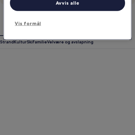
Avvis alle
Din stil. Disse stedene. En perfekt
match.
Vis formål
Gjennomsnittspriser basert på inneværende kalendermåned
Strand
Kultur
Ski
Familie
Velvære og avslapning
Antigua Guatemala
Krabi