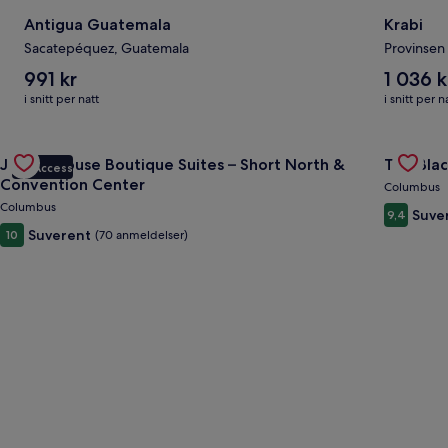
Antigua Guatemala
Krabi
Sacatepéquez, Guatemala
Provinsen 
Snittprisen
Snittprise
991 kr
1 036 k
per
per
i snitt per natt
i snitt per n
natt
natt
er
er
Gallery
Sjekk tilbudet for Jungle House Boutique Suites – Short Nor
991 kr
1
Gallery
Sjekk ti
Jungle House Boutique Suites – Short North &
The Blac
036 kr
VIP Access
Carousel
Carous
Convention Center
Columbus
Columbus
Suve
9,4
Suverent
10
(70 anmeldelser)