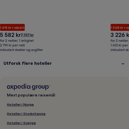
1 615 kr i rabatt
1 028 kr i 
Prisen
Prisen
5 582 kr
3 226 k
Prisen
7 197 kr
er
er
var
for 2 netter, 1 leilighet
for 2 netter
5 582 kr
3 226 kr
7 197 kr.
2 791 kr per natt
1 613 kr per
inkludert skatter og avgifter
Se
inkludert sk
mer
informasjon
Utforsk flere hoteller
om
standardpris.
Mest populære reisemål
Hoteller i Norge
Hoteller i Storbritannia
Hoteller i Sverige