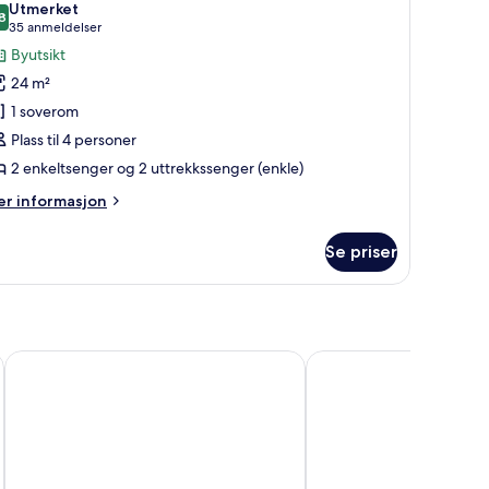
Utmerket
ildene
8
8,8 av 10
(35
35 anmeldelser
v
anmeldelser)
Byutsikt
amilierom,
24 m²
kke-
1 soverom
øyk
Plass til 4 personer
2 enkeltsenger og 2 uttrekkssenger (enkle)
er
r informasjon
formasjon
m
Se priser
milierom,
ke-
yk
Gothia Towers & Upper House
Hotel Riverton