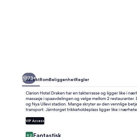
73+
Oversikt
Rom
Beliggenhet
Regler
Clarion Hotel Draken har en takterrasse og ligger like i 
massasje i spaavdelingen og velge mellom 2 restauranter. D
og Nya Ullevi stadion. Mange skryter av den vennlige betje
transport: Järntorget trikkeholdeplass ligger like i nærhete
VIP Access
Anmeldelser
Fantastisk
9,2