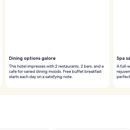
Dining options galore
Spa s
This hotel impresses with 2 restaurants, 2 bars, and a
A full-
cafe for varied dining moods. Free buffet breakfast
rejuven
starts each day on a satisfying note.
perfect