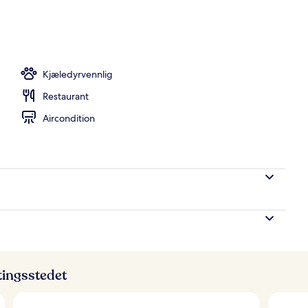
ernattingsstedet
Kjæledyrvennlig
Restaurant
Aircondition
ttingsstedet