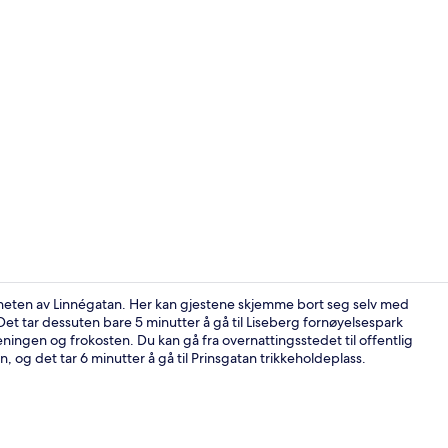
Restaurant
nærheten av Linnégatan. Her kan gjestene skjemme bort seg selv med
et tar dessuten bare 5 minutter å gå til Liseberg fornøyelsespark
ningen og frokosten. Du kan gå fra overnattingsstedet til offentlig
Rom – deluxe
n, og det tar 6 minutter å gå til Prinsgatan trikkeholdeplass.