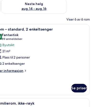
, aug. 7 - aug. 9
Sjekk tilgjengelighet for neste helg, aug. 14 - aug. 16
Neste helg
aug. 14 - aug. 16
Viser 6 av 6 rom
ærbar PC og blendingsgardiner
pne
Minibar, skrivebord, skrivebord for bærbar P
7
m – standard, 2 enkeltsenger
le
Fantastisk
ildene
2
9,2 av 10
(89
89 anmeldelser
v
anmeldelser)
Byutsikt
om
21 m²
Plass til 2 personer
tandard,
2 enkeltsenger
nkeltsenger
er
r informasjon
formasjon
m
om
Se priser
andard,
, skrivebord, skrivebord for bærbar PC og blendingsgardiner
pne
Familierom, ikke-røyk | Minibar, skrivebord,
keltsenger
6
milierom, ikke-røyk
le