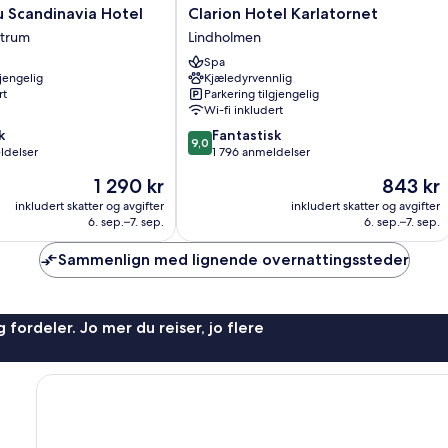
Clarion
u Scandinavia Hotel
Clarion Hotel Karlatornet
Hotel
ntrum
Lindholmen
Karlatornet
Spa
Lindholmen
gjengelig
Kjæledyrvennlig
rt
Parkering tilgjengelig
Wi-fi inkludert
9.0
k
Fantastisk
9,0
av
ldelser
1 796 anmeldelser
10,
Prisen
Prisen
1 290 kr
843 kr
Fantastisk,
er
er
1 796
inkludert skatter og avgifter
inkludert skatter og avgifter
1 290 kr
843 kr
6. sep.–7. sep.
6. sep.–7. sep.
anmeldelser
Sammenlign med lignende overnattingssteder
 fordeler. Jo mer du reiser, jo flere