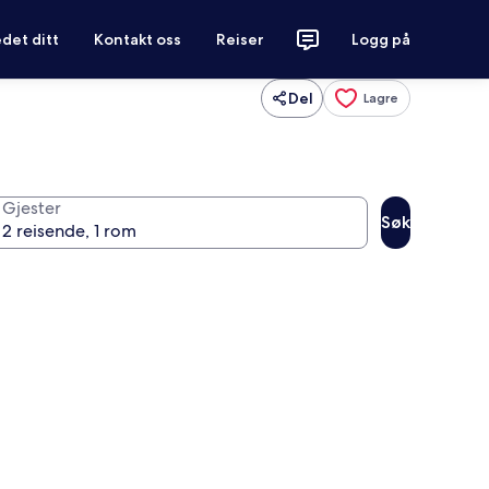
det ditt
Kontakt oss
Reiser
Logg på
Del
Lagre
Gjester
Søk