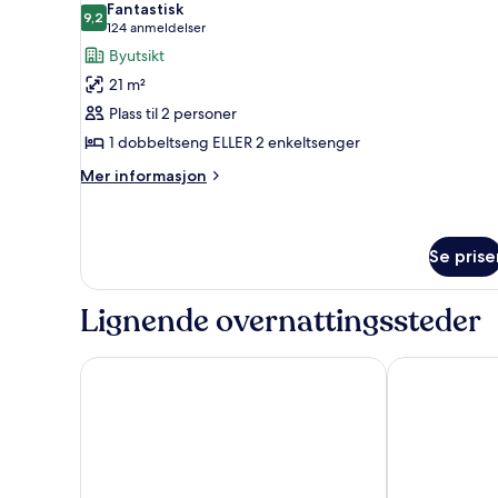
Fantastisk
bildene
9,2
9,2 av 10
(124
124 anmeldelser
av
anmeldelser)
Byutsikt
Dobbeltrom
21 m²
–
Plass til 2 personer
superior
1 dobbeltseng ELLER 2 enkeltsenger
Mer
Mer informasjon
informasjon
om
Dobbeltrom
–
Se prise
superior
Lignende overnattingssteder
Clarion Hotel Post, Gothenburg
Radisson Blu 