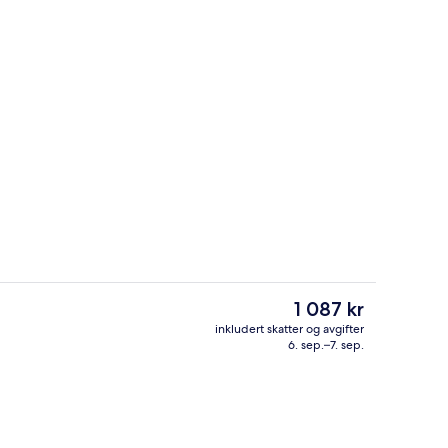
Innvendig
Den
1 087 kr
nåværende
inkludert skatter og avgifter
prisen
6. sep.–7. sep.
, 1 dobbeltseng | Utsikt fra rommet
Lobby
er
1 087 kr