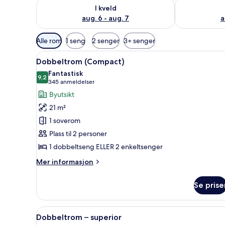
Sjekk tilgjengelighet for i kveld, aug. 6 - aug. 7
Sjekk tilgjeng
I kveld
aug. 6 - aug. 7
a
Tilgjengelige
Alle rom
1 seng
2 senger
3+ senger
filtre
Åpne
Dobbeltrom (Compact) | Miniba
for
7
Dobbeltrom (Compact)
alle
rom
Fantastisk
bildene
9,2
9,2 av 10
(345
345 anmeldelser
av
anmeldelser)
Byutsikt
Dobbeltrom
21 m²
(Compact)
1 soverom
Plass til 2 personer
1 dobbeltseng ELLER 2 enkeltsenger
Mer
Mer informasjon
informasjon
om
Se prise
Dobbeltrom
(Compact)
Åpne
Dobbeltrom – superior | Minib
7
Dobbeltrom – superior
alle