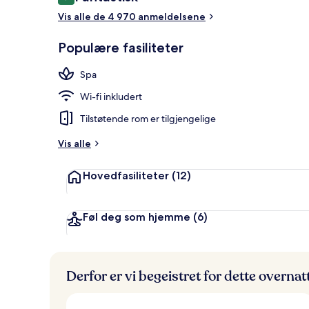
9,2 av 10 –
Utsikt fra ov
Vis alle de 4 970 anmeldelsene
Populære fasiliteter
Spa
Wi-fi inkludert
Tilstøtende rom er tilgjengelige
Vis alle
Hovedfasiliteter
(12)
Føl deg som hjemme
(6)
Derfor er vi begeistret for dette overna