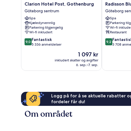
Clarion
Radisson
Clarion Hotel Post, Gothenburg
Radisson Bl
Hotel
Blu
Göteborg sentrum
Göteborg se
Post,
Scandinavia
Spa
Spa
Gothenburg
Hotel
Kjæledyrvennlig
Parkering til
Göteborg
Göteborg
Parkering tilgjengelig
Wi-fi inklude
sentrum
sentrum
Wi-fi inkludert
Restaurant
9.0
9.2
Fantastisk
Fantastis
9,0
9,2
av
av
5 336 anmeldelser
3 708 anme
10,
10,
Prisen
1 097 kr
Fantastisk,
Fantastisk,
er
5 336
3 708
inkludert skatter og avgifter
1 097 kr
6. sep.–7. sep.
anmeldelser
anmeldelser
Logg på for å se aktuelle rabatter og
fordeler får du!
Om området