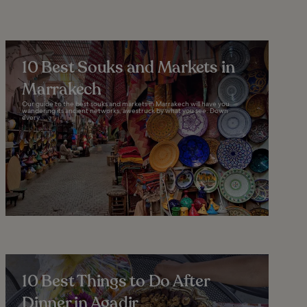
10 Best Souks and Markets in
Marrakech
Our guide to the best souks and markets in Marrakech will have you
wandering its ancient networks, awestruck by what you see. Down
every...
10 Best Things to Do After
Dinner in Agadir