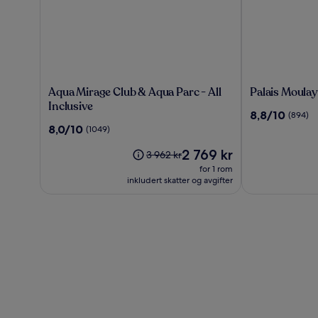
Aqua
Palais
Aqua Mirage Club & Aqua Parc - All
Palais Moulay
Mirage
Moulay
Inclusive
8.8
8,8/10
(894)
Club
Said
av
8.0
8,0/10
(1049)
&
&
10,
av
Aqua
SPA
Prisen
(894)
2 769 kr
10,
Prisen
3 962 kr
Parc
er
(1049)
var
for 1 rom
-
2 769 kr
3 962 kr.
inkludert skatter og avgifter
All
Se
Inclusive
mer
informasjon
om
standardpris.