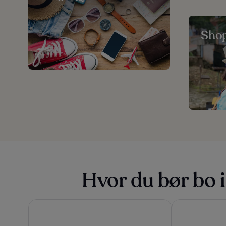
Sho
Hvor du bør bo i
Aqua Mirage Club & Aqua Parc - All Inclusive
Palais Moulay 