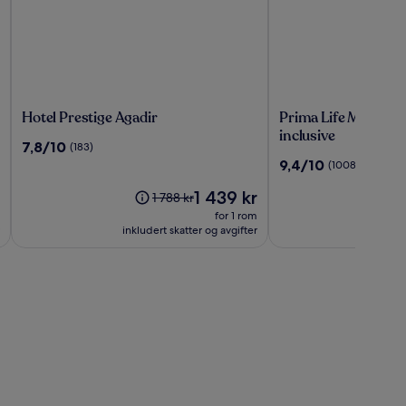
Hotel
Prima
Hotel Prestige Agadir
Prima Life Makadi Ho
Prestige
Life
inclusive
7.8
7,8/10
(183)
Agadir
Makadi
av
9.4
9,4/10
(1008)
Hotel
10,
av
-
(183)
Prisen
1 439 kr
10,
Prisen
1 788 kr
All
er
(1008)
var
for 1 rom
inclusive
1 439 kr
1 788 kr.
inkludert skatter og avgifter
inklu
Se
mer
informasjon
om
standardpris.