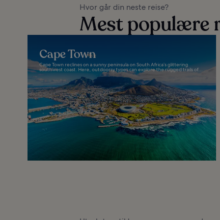
Hvor går din neste reise?
Mest populære r
Cape Town
Cape Town reclines on a sunny peninsula on South Africa’s glittering
southwest coast. Here, outdoorsy types can explore the rugged trails of...