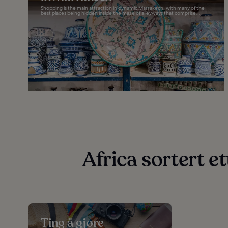
Shopping is the main attraction in dynamic Marrakech, with many of the
best places being hidden inside the maze of alleyways that comprise...
Africa sortert e
Ting å gjøre