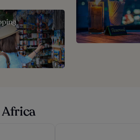
pping
 Africa
Said & SPA
La Mamounia