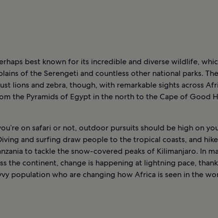
perhaps best known for its incredible and diverse wildlife, wh
lains of the Serengeti and countless other national parks. Th
 just lions and zebra, though, with remarkable sights across Afr
rom the Pyramids of Egypt in the north to the Cape of Good 
u’re on safari or not, outdoor pursuits should be high on yo
 Diving and surfing draw people to the tropical coasts, and hike
nzania to tackle the snow-covered peaks of Kilimanjaro. In ma
oss the continent, change is happening at lightning pace, thank
vvy population who are changing how Africa is seen in the wor