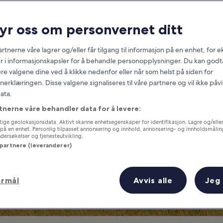
Africa
ryr oss om personvernet ditt
at you need to know before you
rtnerne våre lagrer og/eller får tilgang til informasjon på en enhet, for
r i informasjonskapsler for å behandle personopplysninger. Du kan godta
re valgene dine ved å klikke nedenfor eller når som helst på siden for
erklæringen. Disse valgene signaliseres til våre partnere og vil ikke påv
ata.
tnerne våre behandler data for å levere:
ige geolokasjonsdata. Aktivt skanne enhetsegenskaper for identifikasjon. Lagre og/eller 
på en enhet. Personlig tilpasset annonsering og innhold, annonsering- og innholdsmålin
ersøkelser og tjenesteutvikling.
 partnere (leverandører)
ormål
Avvis alle
Jeg