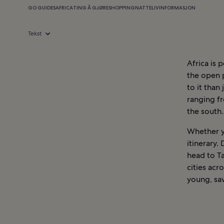
GO GUIDES
AFRICA
TING Å GJØRE
SHOPPING
NATTELIV
INFORMASJON
Tekst
Africa is 
the open p
to it than
ranging f
the south.
Whether yo
itinerary.
head to Ta
cities acr
young, sa