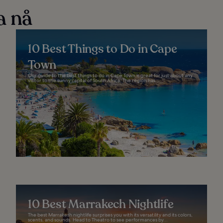
a nå
10 Best Things to Do in Cape
Town
Our guide to the best things to do in Cape Town is great for just about any
visitor to the sunny capital of South Africa. The region has...
10 Best Marrakech Nightlife
The best Marrakesh nightlife surprises you with its versatility and its colors,
scents, and sounds. Head to Theatro to see performances by...