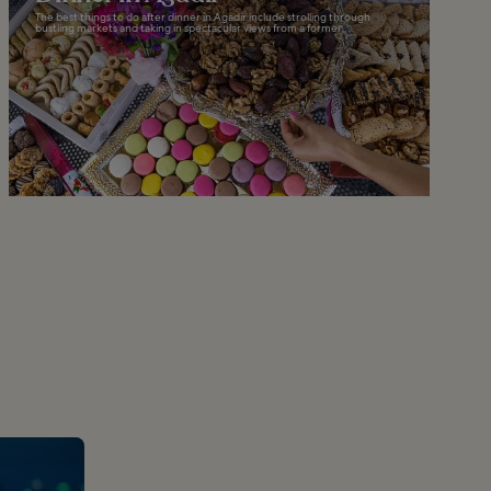
The best things to do after dinner in Agadir include strolling through
bustling markets and taking in spectacular views from a former...