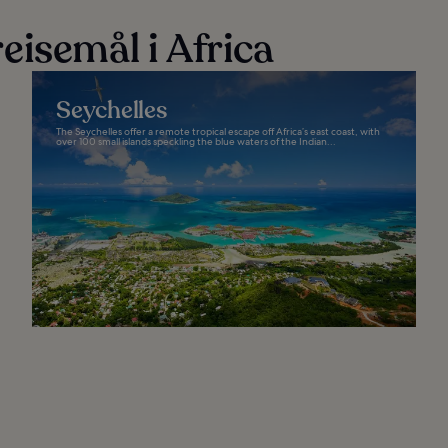
eisemål i Africa
Seychelles
The Seychelles offer a remote tropical escape off Africa’s east coast, with
over 100 small islands speckling the blue waters of the Indian...