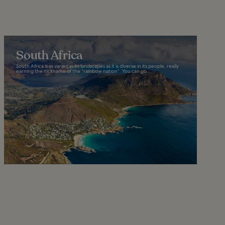
South Africa
South Africa is as varied in its landscapes as it is diverse in its people, really
earning the nickname of the “rainbow nation”. You can go...