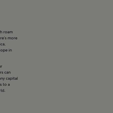
ich roam
ere’s more
ica,
Hope in
ur
rs can
ny capital
s to a
ld.