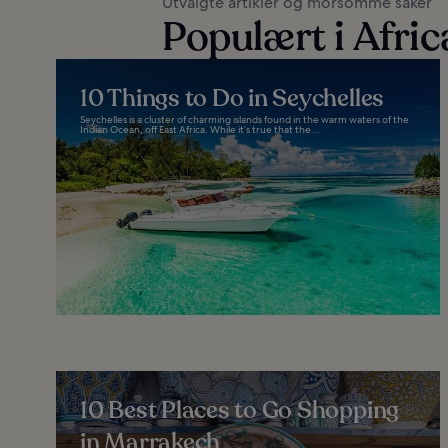
Utvalgte artikler og morsomme saker
Populært i Afric
10 Things to Do in Seychelles
Seychelles is a cluster of charming islands found in the warm waters of the
Indian Ocean, off East Africa. While it’s true that the...
10 Best Places to Go Shopping
in Marrakech