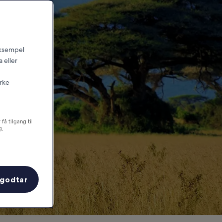
 go
 eksempel
 eller
irke
få tilgang til
g,
 godtar