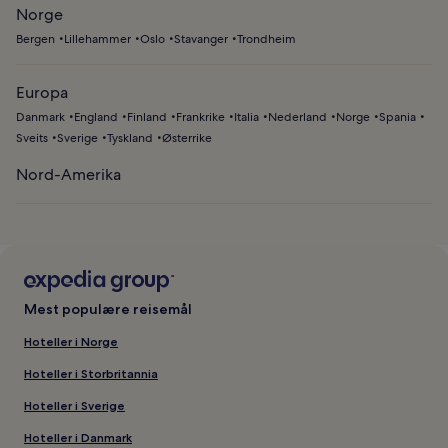
Norge
Bergen
Lillehammer
Oslo
Stavanger
Trondheim
Europa
Danmark
England
Finland
Frankrike
Italia
Nederland
Norge
Spania
Sveits
Sverige
Tyskland
Østerrike
Nord-Amerika
Mest populære reisemål
Hoteller i Norge
Hoteller i Storbritannia
Hoteller i Sverige
Hoteller i Danmark