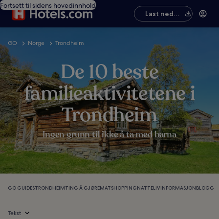
Fortsett til sidens hovedinnhold
Last ned
appen
GO
Norge
Trondheim
De 10 beste
familieaktivitetene i
Trondheim
Ingen grunn til ikke å ta med barna
GO GUIDES
TRONDHEIM
TING Å GJØRE
MAT
SHOPPING
NATTELIV
INFORMASJON
BLOGG
Tekst