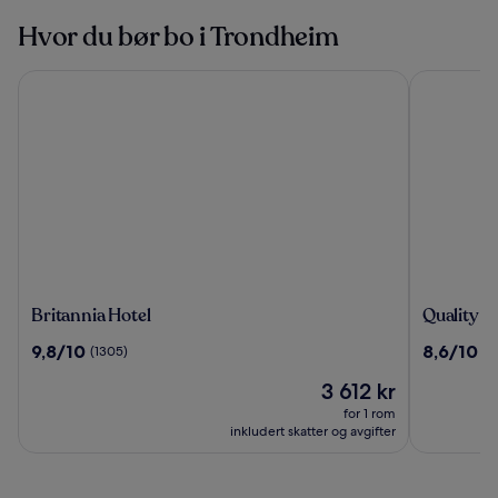
Hvor du bør bo i Trondheim
Britannia Hotel
Quality Ho
Britannia
Quality
Britannia Hotel
Quality 
Hotel
Hotel
9.8
8.6
9,8/10
8,6/10
(1305)
(1
Panoram
av
av
Prisen
3 612 kr
10,
10,
er
(1305)
(1307)
for 1 rom
3 612 kr
inkludert skatter og avgifter