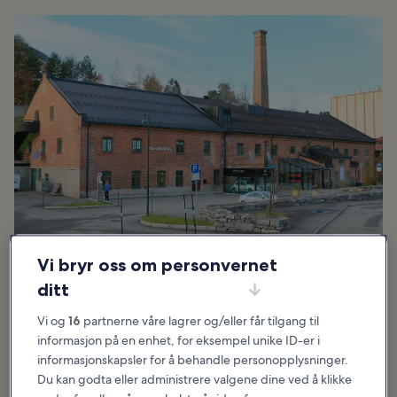
Vi bryr oss om personvernet
Foto:
Øyvind Holmstad
(
CC BY-SA 4.0
) retusjert
ditt
Vi og
16
partnerne våre lagrer og/eller får tilgang til
Perfekt for:
Familier, Historie
informasjon på en enhet, for eksempel unike ID-er i
informasjonskapsler for å behandle personopplysninger.
Vitensenteret i Trondheim har gjort mye for å friste besøkende i
Du kan godta eller administrere valgene dine ved å klikke
alle aldre. Det var en gang at vitensenterne var det flotteste