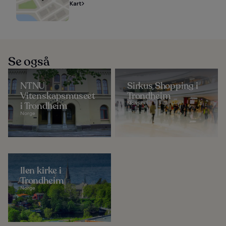
Kart
Se også
NTNU
Sirkus Shopping i
Vitenskapsmuseet
Trondheim
i Trondheim
Norge
Norge
Ilen kirke i
Trondheim
Norge