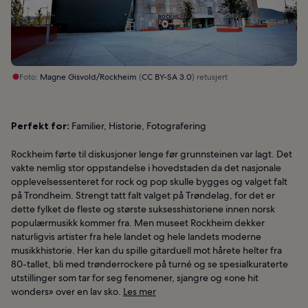
Foto:
Magne Gisvold/Rockheim
(
CC BY-SA 3.0
) retusjert
Perfekt for:
Familier, Historie, Fotografering
Rockheim førte til diskusjoner lenge før grunnsteinen var lagt. Det
vakte nemlig stor oppstandelse i hovedstaden da det nasjonale
opplevelsessenteret for rock og pop skulle bygges og valget falt
på Trondheim. Strengt tatt falt valget på Trøndelag, for det er
dette fylket de fleste og største suksesshistoriene innen norsk
populærmusikk kommer fra. Men museet Rockheim dekker
naturligvis artister fra hele landet og hele landets moderne
musikkhistorie. Her kan du spille gitarduell mot hårete helter fra
80-tallet, bli med trønderrockere på turné og se spesialkuraterte
utstillinger som tar for seg fenomener, sjangre og «one hit
wonders» over en lav sko.
Les mer