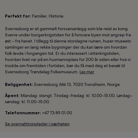
Perfekt for:
Familier, Historie
Sverresborg er et gammelt forsvarsanlegg som ble reist av kong
Sverre under borgerkrigstiden for å forsvare byen mot angrep fra
øst – fra havet. I tillegg til denne storslagne ruinen, huser museets
samlinger en lang rekke bygninger der du kan lære om hvordan
folk levde i forgangen tid. Er du interessert i etterkrigstiden,
hvordan livet var på en husmannsplass for 200 år siden eller hva vi
trodde om fremtiden i fortiden, bør du få med deg et besøk til
Sverresborg Trøndelag Folkemuseum.
Les mer
Beliggenhet:
Sverresborg Allé 13, 7020 Trondheim, Norge
Åpent:
Mandag: stengt. Tirsdag–fredag: kl. 10.00–15.00. Lørdag–
søndag: kl. 11.00–15.00.
Telefonnummer:
+47 73 89 01 00
Se overnattingssteder i nærheten