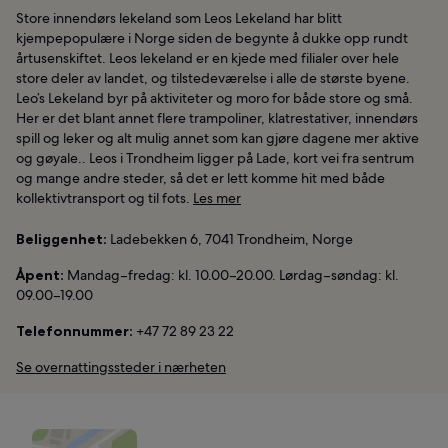
Store innendørs lekeland som Leos Lekeland har blitt
kjempepopulære i Norge siden de begynte å dukke opp rundt
årtusenskiftet. Leos lekeland er en kjede med filialer over hele
store deler av landet, og tilstedeværelse i alle de største byene.
Leo’s Lekeland byr på aktiviteter og moro for både store og små.
Her er det blant annet flere trampoliner, klatrestativer, innendørs
spill og leker og alt mulig annet som kan gjøre dagene mer aktive
og gøyale.. Leos i Trondheim ligger på Lade, kort vei fra sentrum
og mange andre steder, så det er lett komme hit med både
kollektivtransport og til fots.
Les mer
Beliggenhet:
Ladebekken 6, 7041 Trondheim, Norge
Åpent:
Mandag–fredag: kl. 10.00–20.00. Lørdag–søndag: kl.
09.00–19.00
Telefonnummer:
+47 72 89 23 22
Se overnattingssteder i nærheten