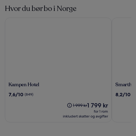
Hvor du bør bo i Norge
Kampen Hotel
Smarthotel
Kampen
Smarthot
Kampen Hotel
Smarthot
Hotel
Oslo
7.6
8.2
7,6/10
8,2/10
(849)
(2
av
av
Prisen
1 799 kr
10,
10,
Prisen
1 999 kr
er
(849)
(2017)
var
for 1 rom
1 799 kr
1 999 kr.
inkludert skatter og avgifter
Se
mer
informasjon