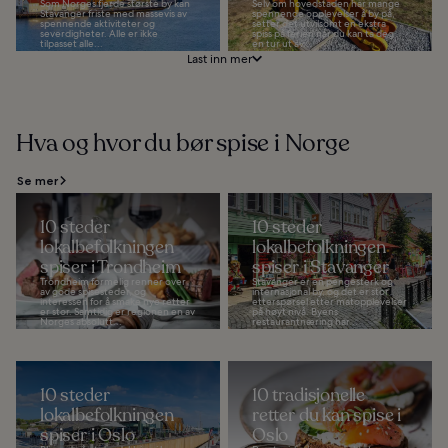
Som Norges fjerde største by kan
Selv om hovedstaden har mange
Stavanger friste med massevis av
spennende opplevelser å by på,
spennende aktiviteter og
setter det utvilsomt en ekstra
severdigheter. Alle er ikke
spiss på ferien når du kan ta deg
tilpasset alle...
en tur ut av...
Last inn mer
Hva og hvor du bør spise i Norge
Se mer
10 steder
10 steder
lokalbefolkningen
lokalbefolkningen
spiser i Trondheim
spiser i Stavanger
Trondheim formelig renner over
Stavanger er en pengesterk og
av gode spisesteder, og
internasjonal by, og det er stor
interessen for å smake nye retter
etterspørsel etter matopplevelser
er stor. Samtidig er regionen en av
på høyt nivå. Byens
Norges absolutt...
restaurantnæring har...
10 steder
10 tradisjonelle
lokalbefolkningen
retter du kan spise i
spiser i Oslo
Oslo