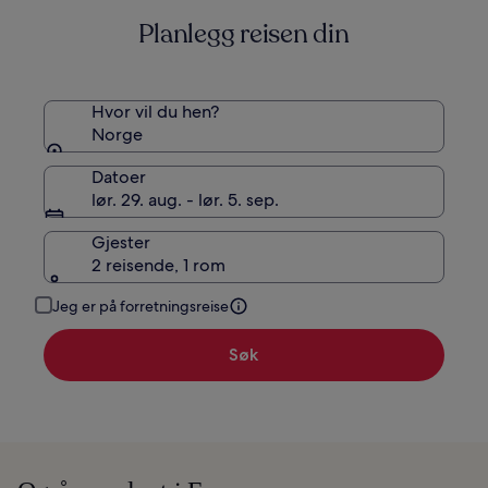
om
Planlegg reisen din
standardpris.
Hvor vil du hen?
Norge
Datoer
lør. 29. aug. - lør. 5. sep.
Gjester
2 reisende, 1 rom
Jeg er på forretningsreise
Søk