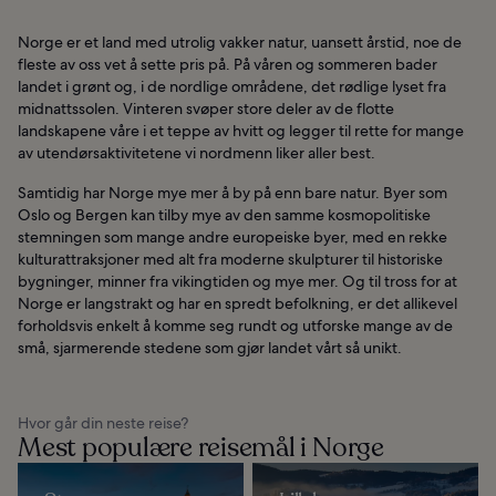
Norge er et land med utrolig vakker natur, uansett årstid, noe de
fleste av oss vet å sette pris på. På våren og sommeren bader
landet i grønt og, i de nordlige områdene, det rødlige lyset fra
midnattssolen. Vinteren svøper store deler av de flotte
landskapene våre i et teppe av hvitt og legger til rette for mange
av utendørsaktivitetene vi nordmenn liker aller best.
Samtidig har Norge mye mer å by på enn bare natur. Byer som
Oslo og Bergen kan tilby mye av den samme kosmopolitiske
stemningen som mange andre europeiske byer, med en rekke
kulturattraksjoner med alt fra moderne skulpturer til historiske
bygninger, minner fra vikingtiden og mye mer. Og til tross for at
Norge er langstrakt og har en spredt befolkning, er det allikevel
forholdsvis enkelt å komme seg rundt og utforske mange av de
små, sjarmerende stedene som gjør landet vårt så unikt.
Hvor går din neste reise?
Mest populære reisemål i Norge