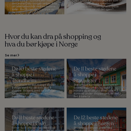
Bli med på et dypdykk inn i hva
Den typiske husmannskosten som
den jevne Oslo-borger velger å ha
gikk igjen på norske spisebord i
på tallerkenen når restaurantene
tiden før vi fikk sushi og taco, pizza
kaller. Her finner du et knippe av
og indisk, hva var nå det igjen?...
de...
Hvor du kan dra på shopping og
hva du bør kjøpe i Norge
Se mer
De 10 beste stedene
De 11 beste stedene
å shoppe i
å shoppe i
Trondheim
Stavanger
I Trondheim er det mange steder
Stavangers kompakte sentrum er
å velge blant for de som liker å
trivelig å gå rundt i, og med
shoppe. Bli kjent med de største
mindre du er på jakt etter noe
kjøpesentrene i trøndernes
konkret under shoppingen, er det
hovedstad, og...
fint å bare ta...
De 11 beste stedene
De 12 beste stedene
å shoppe i Oslo
å shoppe i Bergen
Enten du storkoser deg med å gå
Shopping i Bergen dreier seg
fra butikk til butikk eller heller vil
stadig mer om de store