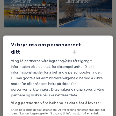
Stavanger
Lillehammer
Stavanger er en av Norges største
byer, og her kan du oppleve et
forholdsvis mildt klima etter
norske standarder. Her får du en
herlige...
Trondheim
Bergen
Vi bryr oss om personvernet
Trondheim er en havneby som kan
Bergen – Vestlandets hovedstad –
ditt
vise til en blanding av en lang og
ligger i det vakre fjordlandskapet
fargerik historie, moderne industri
på Norges vestkyst. Byen er en
og nyskapning, noe som gjør den
favoritt blant både norske og
til...
utenlandske...
Vi og
16
partnerne våre lagrer og/eller får tilgang til
informasjon på en enhet, for eksempel unike ID-er i
informasjonskapsler for å behandle personopplysninger.
Du kan godta eller administrere valgene dine ved å klikke
nedenfor eller når som helst på siden for
Oslo
personvernerklæringen. Disse valgene signaliseres til våre
Oslos sjøfartstradisjoner strekker
seg helt tilbake til grunnleggelsen
partnere og vil ikke påvirke nettleserdata.
under Harald Hardråde i 1048.
Denne store handelsbyen sørøst i
Norge...
Vi og partnerne våre behandler data for å levere:
Bruke nøyaktige geolokasjonsdata. Aktivt skanne enhetsegenskaper for
identifikasjon. Lagre og/eller få tilgang til informasjon på en enhet.