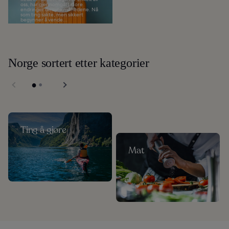
oss, har gjennomgått store
endringer de siste månedene. Nå
som ting sakte, men sikkert
begynner å vende...
Norge sortert etter kategorier
Ting å gjøre
Mat