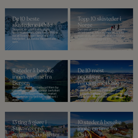
De 10 beste
Topp 10 skisteder i
skistedene i Oslo
Norge
Skisport er uten tvil Norges
Det sies at nordmenn er født med
favorittaktivitet. Oslo har, til tross
ski på beina. Men selv de som ikke
for at byen ligger langt fra
kom ut av sin mor i fullt alpinutstyr,
høyfjellet, en rekke tilbud til alle
vil finne et anlegg og en...
som...
11 steder å besøke
De 10 mest
innen en time fra
populære
Bergen
nabolagene i Oslo
Bergen er en tettbebygd liten by
Oslo er inndelt i ganske tydelige
omgitt av et stort, spredt befolket
bydeler, hver med sitt eget preg
område. Beliggenheten i møtet
og sjarm. Tidligere var den store
mellom hav og fjell har resultert i
skillelinjen mellom øst og vest...
øyer...
13 ting å gjøre i
10 steder å besøke
Stavanger på
innen en time fra
stramme budsjetter
Oslo