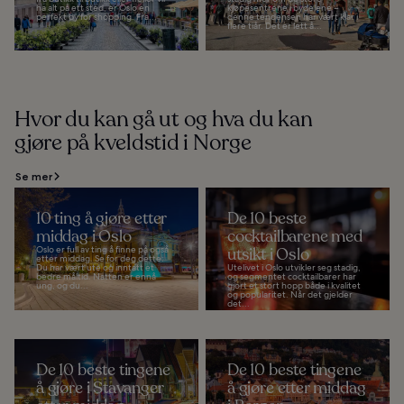
ha alt på ett sted, er Oslo en
kjøpesentrene i bydelene –
perfekt by for shopping. Fra...
denne tendensen har vært klar i
flere tiår. Det er lett å...
Hvor du kan gå ut og hva du kan
gjøre på kveldstid i Norge
Se mer
10 ting å gjøre etter
De 10 beste
middag i Oslo
cocktailbarene med
Oslo er full av ting å finne på også
utsikt i Oslo
etter middag. Se for deg dette:
Du har vært ute og inntatt et
Utelivet i Oslo utvikler seg stadig,
bedre måltid. Natten er ennå
og segmentet cocktailbarer har
ung, og du...
gjort et stort hopp både i kvalitet
og popularitet. Når det gjelder
det...
De 10 beste tingene
De 10 beste tingene
å gjøre i Stavanger
å gjøre etter middag