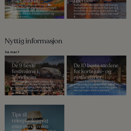
etter middag
i Bergen
Med det nye konserthuset har
Kulturlivet i Bergen byr på mange
Stavanger fått et formidabelt sted
muligheter for de som har lyst til å
for klassisk musikk og større
fortsette å oppleve byen etter at
artister. Andre musikkformer og
middagen er ferdig. Byen har mye
mindre navn...
å...
Nyttig informasjon
Se mer
De 9 beste
De 10 beste stedene
festivalene i
for korte jule- og
Trondheim
nyttårsferier
Trondheim er en kulturell by og
Uansett om du feirer jul eller en
festivalene i trønderhovedstaden
annen høytid i desember, har vi en
er både mange og forskjellige.
liste over 10 steder som kan gjøre
Utvalget av festivaler er såpass
denne tiden ekstra spesiell...
stort at du...
Tips til
reiseplanlegging
etter pandemien
Reiseverdenen, og hver enkelt av