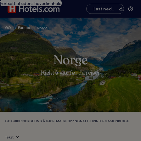
Fortsett til sidens hovedinnhold
Last ned
appen
GO
Europa
Norge
Norge
Kjekt å vite før du reiser
GO GUIDES
NORGE
TING Å GJØRE
MAT
SHOPPING
NATTELIV
INFORMASJON
BLOGG
Tekst