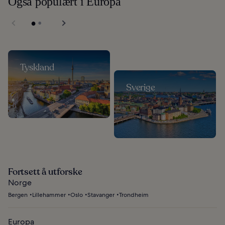
Også populært i Europa
Tyskland
Sverige
Fortsett å utforske
Norge
Bergen
Lillehammer
Oslo
Stavanger
Trondheim
Europa