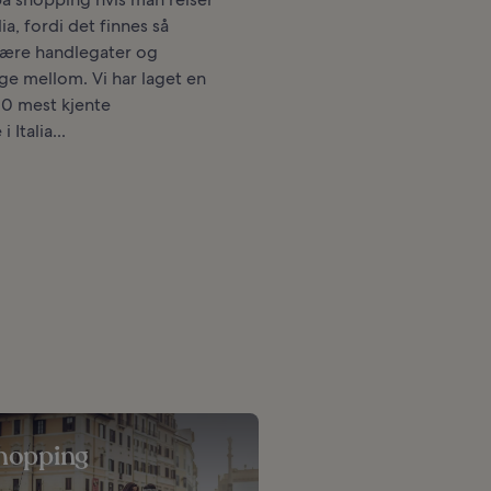
alia, fordi det finnes så
ære handlegater og
lge mellom. Vi har laget en
 10 mest kjente
 Italia...
hopping