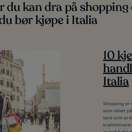
r du kan dra på shopping
du bør kjøpe i Italia
10 kj
handl
Italia
Shopping er s
som reiser på f
land som er k
kvalitetsvarer
er kult å dra