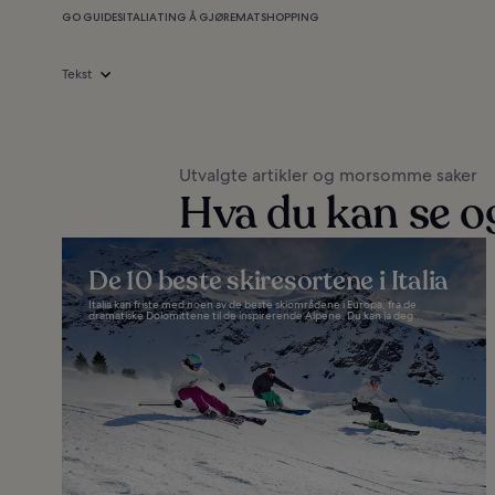
GO GUIDES
ITALIA
TING Å GJØRE
MAT
SHOPPING
Tekst
Utvalgte artikler og morsomme saker
Hva du kan se og 
De 10 beste skiresortene i Italia
Italia kan friste med noen av de beste skiområdene i Europa, fra de
dramatiske Dolomittene til de inspirerende Alpene. Du kan la deg...