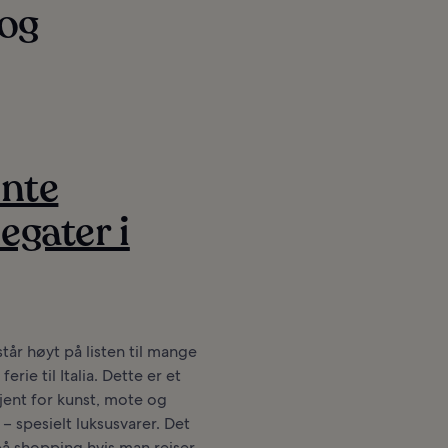
 og
ente
egater i
tår høyt på listen til mange
erie til Italia. Dette er et
jent for kunst, mote og
 – spesielt luksusvarer. Det
 på shopping hvis man reiser