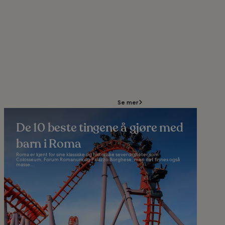
Se mer
De 10 beste tingene å gjøre med
barn i Roma
Roma er kjent for sine klassiske og historiske severdigheter som
Colosseum, Forum Romanum og Palazzo Borghese, men det finnes også
masse...