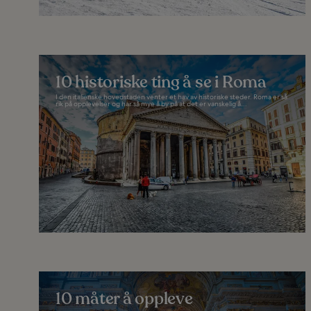
10 historiske ting å se i Roma
I den italienske hovedstaden venter et hav av historiske steder. Roma er så
rik på opplevelser og har så mye å by på at det er vanskelig å...
10 måter å oppleve