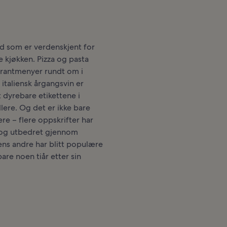
and som er verdenskjent for
ke kjøkken. Pizza og pasta
urantmenyer rundt om i
italiensk årgangsvin er
 dyrebare etikettene i
lere. Og det er ikke bare
ere – flere oppskrifter har
t og utbedret gjennom
ns andre har blitt populære
are noen tiår etter sin
.