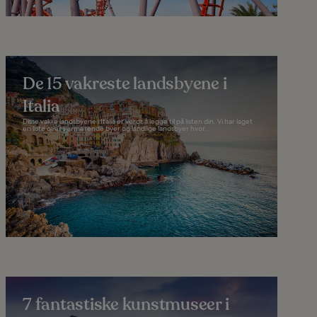
De 15 vakreste landsbyene i
Italia
Disse vakre landsbyene i Italia er verdt å legge til på listen din. Vi har laget
en liste over sjarmerende byer og landlige landsbyer hvor...
7 fantastiske kunstmuseer i