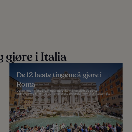
gjøre i Italia
De 12 beste tingene å gjøre i
Roma
Det er ingen mangel på ting å gjøre i Roma, og blant de beste
opplevelsene finner du alt fra historiske severdigheter til arkitektoniske...