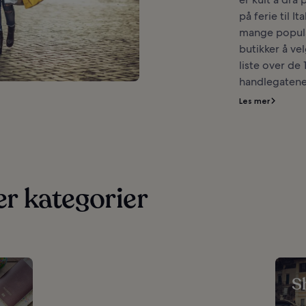
på ferie til It
mange popul
butikker å ve
liste over de
handlegatene i
Les mer
ter kategorier
S