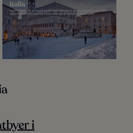
Italia
Italia er kjent for sin kunst og landets historie er gjennomsyret av storslått
arkitektur prydet med kunstneriske elementer uten sidestykke...
ia
tbyer i