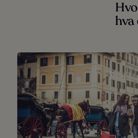
Hvo
hva 