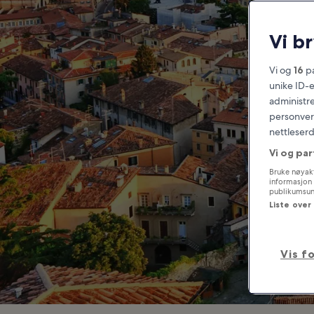
Vi b
Vi og
16
pa
unike ID-e
administre
personvern
nettleserd
Vi og par
Bruke nøyakt
informasjon 
publikumsund
Liste over
Vis f