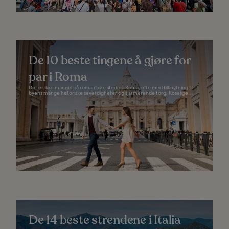
De 10 beste tingene å gjøre for
par i Roma
Det er ikke mangel på romantiske steder i Roma, ofte med tilknytning til
byens mange historiske severdigheter og sjarmerende torg. Koselige...
De 14 beste strendene i Italia