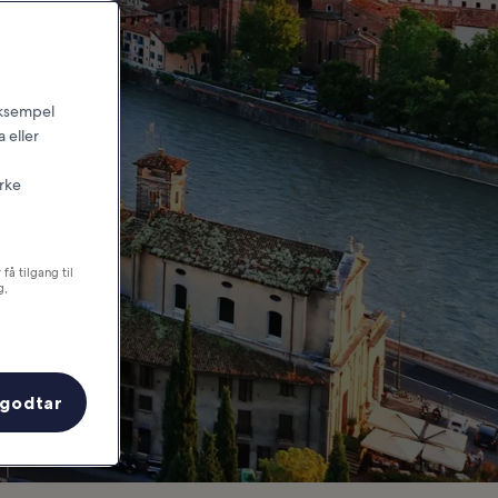
 eksempel
 eller
irke
få tilgang til
g,
 godtar