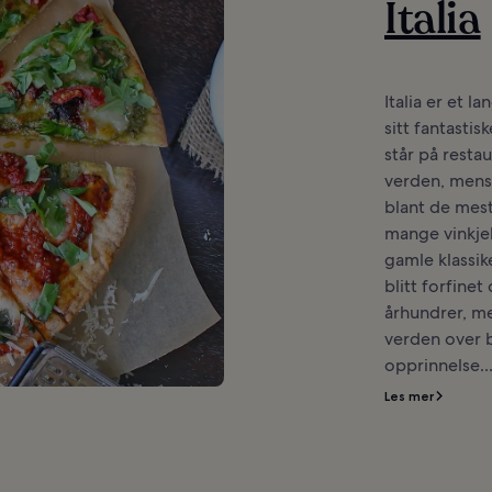
Italia
Italia er et l
sitt fantastis
står på resta
verden, mens 
blant de mest
mange vinkjel
gamle klassik
blitt forfine
århundrer, me
verden over b
opprinnelse..
Les mer