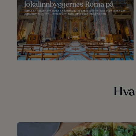
lokalinnbyggernes Roma på
Roma er Italias hovedstad og sentrum for katolikker verden over. Byen var
også midtpunktet i Romerriket, som satte varig preg på den...
Hva 