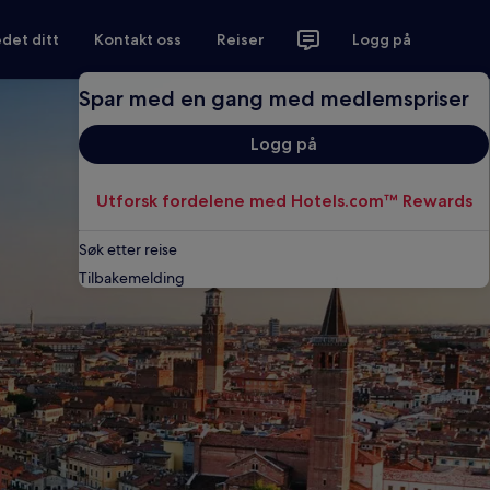
det ditt
Kontakt oss
Reiser
Logg på
Spar med en gang med medlemspriser
Logg på
Utforsk fordelene med Hotels.com™ Rewards
Søk etter reise
Tilbakemelding