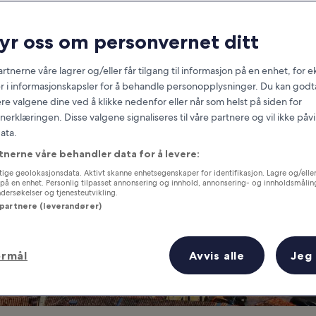
Italia
ryr oss om personvernet ditt
Kjekt å vite før du reiser
rtnerne våre lagrer og/eller får tilgang til informasjon på en enhet, for
r i informasjonskapsler for å behandle personopplysninger. Du kan godta
re valgene dine ved å klikke nedenfor eller når som helst på siden for
erklæringen. Disse valgene signaliseres til våre partnere og vil ikke påv
ata.
tnerne våre behandler data for å levere:
ige geolokasjonsdata. Aktivt skanne enhetsegenskaper for identifikasjon. Lagre og/eller 
på en enhet. Personlig tilpasset annonsering og innhold, annonsering- og innholdsmålin
ersøkelser og tjenesteutvikling.
 partnere (leverandører)
ormål
Avvis alle
Jeg