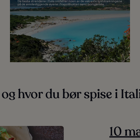
De beste strendene i Italia omfatter noen av de vakreste kyststrekningene
på de avsidesliggende øyene i Napolibukten samt bortgjemte...
og hvor du bør spise i Ital
10 ma