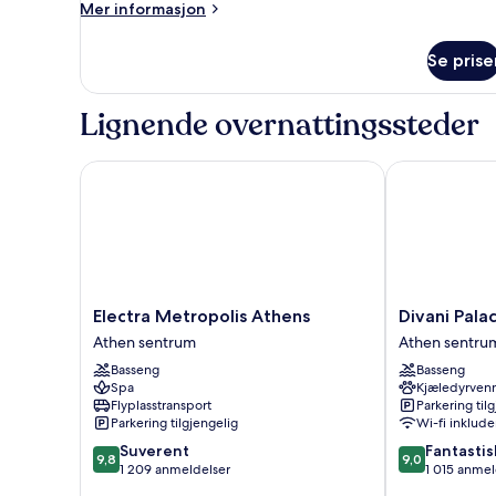
Mer
Mer informasjon
informasjon
om
Se prise
Rom
–
premium,
Lignende overnattingssteder
hageutsikt
Electra Metropolis Athens
Divani Palace
Electra
Divani
Electra Metropolis Athens
Divani Pala
Metropolis
Palace
Athen sentrum
Athen sentru
Athens
Acropolis
Basseng
Basseng
Athen
Athen
Spa
Kjæledyrvenn
sentrum
sentrum
Flyplasstransport
Parkering til
Parkering tilgjengelig
Wi-fi inklude
9.8
9.0
Suverent
Fantastis
9,8
9,0
av
av
1 209 anmeldelser
1 015 anmel
10,
10,