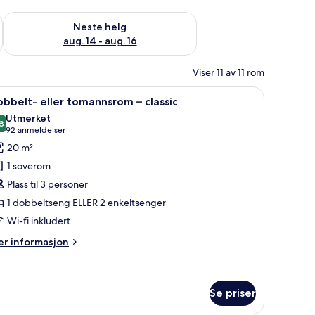
, aug. 7 - aug. 9
Sjekk tilgjengelighet for neste helg, aug. 14 - aug. 16
Neste helg
aug. 14 - aug. 16
Viser 11 av 11 rom
av topp kvalitet, minibar, safe på rommet og skrivebord
pne
Sengetøy av topp kvalitet, minibar, safe på 
5
bbelt- eller tomannsrom – classic
le
Utmerket
ildene
8
8,8 av 10
(92
92 anmeldelser
v
anmeldelser)
20 m²
obbelt-
1 soverom
ler
Plass til 3 personer
omannsrom
1 dobbeltseng ELLER 2 enkeltsenger
Wi-fi inkludert
assic
er
r informasjon
formasjon
m
bbelt-
ler
Se priser
omannsrom