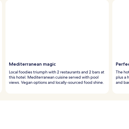
Mediterranean magic
Perfe
Local foodies triumph with 2 restaurants and 2 bars at
The hot
this hotel. Mediterranean cuisine served with pool
plus a 
views. Vegan options and locally-sourced food shine.
and bar