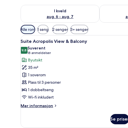
Sjekk tilgjengelighet for i kveld, aug. 6 - aug. 7
Sjekk tilgjeng
I kveld
aug. 6 - aug. 7
a
Tilgjengelige
Alle rom
1 seng
2 senger
3+ senger
filtre
Åpne
Suite Acropolis View & Balcony
for
6
Suite Acropolis View & Balcony
alle
rom
Suverent
bildene
9,8
9,8 av 10
(18
18 anmeldelser
av
anmeldelser)
Byutsikt
Suite
35 m²
Acropolis
1 soverom
View
Plass til 3 personer
&
1 dobbeltseng
Balcony
Wi-fi inkludert
Mer
Mer informasjon
informasjon
om
Se prise
Suite
Acropolis