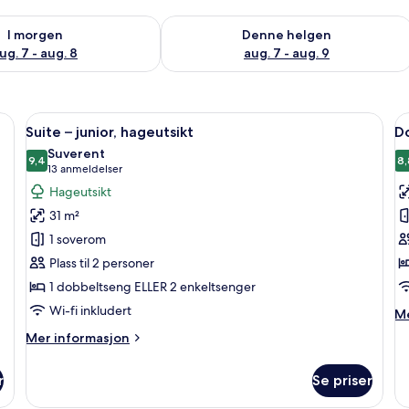
elighet for i morgen, aug. 7 - aug. 8
Sjekk tilgjengelighet for denne helgen
I morgen
Denne helgen
ug. 7 - aug. 8
aug. 7 - aug. 9
 | Sengetøy av topp kvalitet, minibar, safe på rommet og skrivebord
Åpne
Suite – junior, hageutsikt | Sengetøy 
Å
4
Suite – junior, hageutsikt
Do
alle
al
Suverent
bildene
9,4
b
8,
9,4 av 10
(13
13 anmeldelser
av
a
anmeldelser)
Hageutsikt
Suite
D
31 m²
–
el
1 soverom
junior,
t
Plass til 2 personer
hageutsikt
–
1 dobbeltseng ELLER 2 enkeltsenger
cl
Wi-fi inkludert
M
Me
in
Mer
Mer informasjon
o
informasjon
Do
om
el
r
Se priser
Suite
t
–