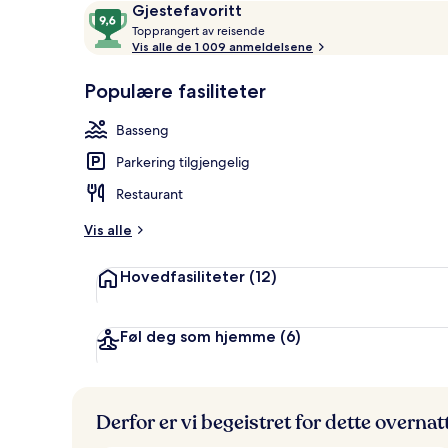
Anmeldelser
9,6
Gjestefavoritt
2 restaurante
T
av
Topprangert av reisende
o
Vis alle de 1 009 anmeldelsene
10,
p
Gjestefavoritt
p
Populære fasiliteter
r
a
Basseng
n
g
Parkering tilgjengelig
e
r
Restaurant
t
Vis alle
a
v
Hovedfasiliteter
(12)
r
e
i
Føl deg som hjemme
(6)
s
e
n
d
Derfor er vi begeistret for dette overna
e