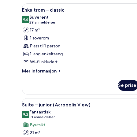
View
Åpne
Sengetøy av topp kvalitet, min
4
&
Enkeltrom – classic
alle
Balcony
Suverent
bildene
9,6
9,6 av 10
(29
29 anmeldelser
av
anmeldelser)
17 m²
Enkeltrom
1 soverom
–
Plass til 1 person
classic
1 lang enkeltseng
Wi-fi inkludert
Mer
Mer informasjon
informasjon
om
Se prise
Enkeltrom
–
classic
Åpne
Suite – junior (Acropolis View)
4
Suite – junior (Acropolis View)
alle
Fantastisk
bildene
9,2
9,2 av 10
(10
10 anmeldelser
av
anmeldelser)
Byutsikt
Suite
31 m²
–