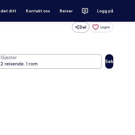
det ditt
Kontakt oss
Reiser
Logg på
Del
Lagre
Gjester
Søk