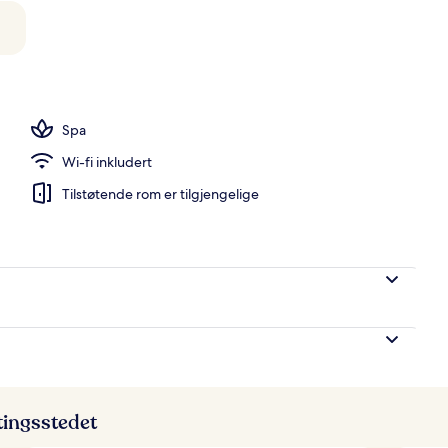
r: frokost, lunsj og middag serveres
Spa
Wi-fi inkludert
Tilstøtende rom er tilgjengelige
ttingsstedet