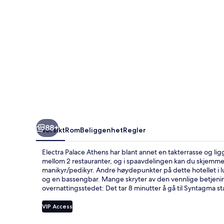
88+
Oversikt
Rom
Beliggenhet
Regler
Electra Palace Athens har blant annet en takterrasse og li
mellom 2 restauranter, og i spaavdelingen kan du skjemm
manikyr/pedikyr. Andre høydepunkter på dette hotellet i lu
og en bassengbar. Mange skryter av den vennlige betjeninge
overnattingsstedet: Det tar 8 minutter å gå til Syntagma sta
VIP Access