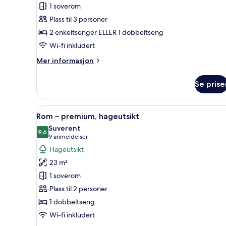
1 soverom
junior
Plass til 3 personer
(Acropolis
2 enkeltsenger ELLER 1 dobbeltseng
View)
Wi-fi inkludert
Mer
Mer informasjon
informasjon
om
Se prise
Suite
–
junior
Åpne
Rom – premium, hageutsikt | S
6
(Acropolis
Rom – premium, hageutsikt
alle
View)
Suverent
bildene
9,6
9,6 av 10
(9
9 anmeldelser
av
anmeldelser)
Hageutsikt
Rom
23 m²
–
1 soverom
premium,
Plass til 2 personer
hageutsikt
1 dobbeltseng
Wi-fi inkludert