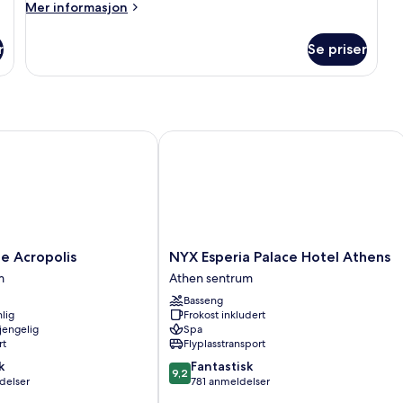
Mer
Mer informasjon
informasjon
om
r
Se priser
Premium
Room
Acropolis
View
&
Balcony
 Acropolis
NYX Esperia Palace Hotel Athens
NYX
ce Acropolis
NYX Esperia Palace Hotel Athens
Esperia
m
Athen sentrum
Palace
Basseng
Hotel
lig
Frokost inkludert
Athens
gjengelig
Spa
Athen
rt
Flyplasstransport
sentrum
9.2
k
Fantastisk
9,2
av
delser
781 anmeldelser
10,