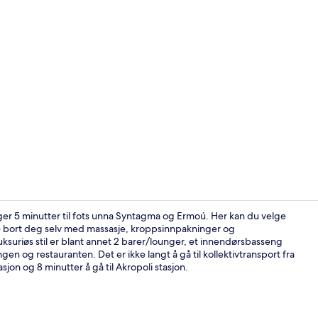
Innendørsba
gger 5 minutter til fots unna Syntagma og Ermoú. Her kan du velge
e bort deg selv med massasje, kroppsinnpakninger og
ksuriøs stil er blant annet 2 barer/lounger, et innendørsbasseng
Eksteriør
n og restauranten. Det er ikke langt å gå til kollektivtransport fra
sjon og 8 minutter å gå til Akropoli stasjon.