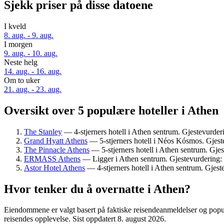
Sjekk priser på disse datoene
I kveld
8. aug. - 9. aug.
I morgen
9. aug. - 10. aug.
Neste helg
14. aug. - 16. aug.
Om to uker
21. aug. - 23. aug.
Oversikt over 5 populære hoteller i Athen
The Stanley
— 4-stjerners hotell i Athen sentrum. Gjestevurder
Grand Hyatt Athens
— 5-stjerners hotell i Néos Kósmos. Gjest
The Pinnacle Athens
— 5-stjerners hotell i Athen sentrum. Gjes
ERMASS Athens
— Ligger i Athen sentrum. Gjestevurdering: 
Astor Hotel Athens
— 4-stjerners hotell i Athen sentrum. Gjeste
Hvor tenker du å overnatte i Athen?
Eiendommene er valgt basert på faktiske reisendeanmeldelser og popula
reisendes opplevelse. Sist oppdatert
8. august 2026
.