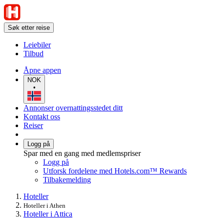
Søk etter reise
Leiebiler
Tilbud
Åpne appen
NOK
•
Annonser overnattingsstedet ditt
Kontakt oss
Reiser
Logg på
Spar med en gang med medlemspriser
Logg på
Utforsk fordelene med Hotels.com™ Rewards
Tilbakemelding
Hoteller
Hoteller i Athen
Hoteller i Attica