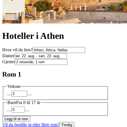
Hoteller i Athen
Hvor vil du hen?
Datoer
Gjester
Rom 1
Voksne
Barn
Fra 0 til 17 år
Legg til et rom
Vil du bestille ni eller flere rom?
Ferdig