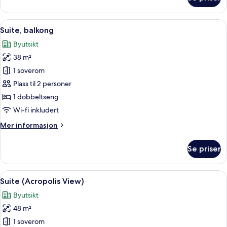
Rom
–
deluxe,
Åpne
Sengetøy av topp kvalitet, minibar, s
5
balkong
Suite, balkong
alle
(Acropolis
Byutsikt
View)
bildene
38 m²
av
Suite,
1 soverom
balkong
Plass til 2 personer
1 dobbeltseng
Wi-fi inkludert
Mer
Mer informasjon
informasjon
om
Se priser
Suite,
balkong
Åpne
Suite (Acropolis View) | Sengetøy av t
6
Suite (Acropolis View)
alle
Byutsikt
bildene
48 m²
av
Suite
1 soverom