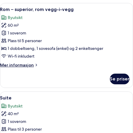
superior
Åpne
Sengetøy av topp kvalitet, minibar, s
4
Rom – superior, rom vegg-i-vegg
alle
Byutsikt
bildene
60 m²
av
Rom
1 soverom
–
Plass til 5 personer
superior,
1 dobbeltseng, 1 sovesofa (enkel) og 2 enkeltsenger
rom
Wi-fi inkludert
vegg-
Mer
Mer informasjon
i-
informasjon
vegg
om
Se priser
Rom
–
superior,
Åpne
Suite | Sengetøy av topp kvalitet, min
5
rom
Suite
alle
vegg-
Byutsikt
i-
bildene
vegg
40 m²
av
Suite
1 soverom
Plass til 3 personer