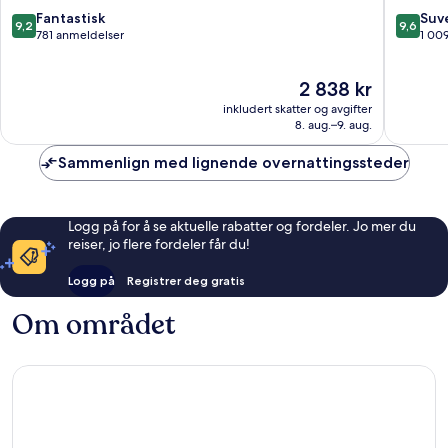
Athen
9.2
9.6
Fantastisk
Suv
9,2
9,6
sentrum
av
av
781 anmeldelser
1 00
10,
10,
Fantastisk,
Suveren
Prisen
2 838 kr
781
1 009
er
anmeldelser
anmelde
inkludert skatter og avgifter
2 838 kr
8. aug.–9. aug.
Sammenlign med lignende overnattingssteder
Logg på for å se aktuelle rabatter og fordeler. Jo mer du
reiser, jo flere fordeler får du!
Logg på
Registrer deg gratis
Om området