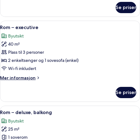
om
Se priser
Dobbeltrom
–
superior
Åpne
Rom – executive | Sengetøy av topp kv
6
Rom – executive
alle
Byutsikt
bildene
40 m²
av
Rom
Plass til 3 personer
–
2 enkeltsenger og 1 sovesofa (enkel)
executive
Wi-fi inkludert
Mer
Mer informasjon
informasjon
om
Se priser
Rom
–
executive
Åpne
Rom – deluxe, balkong | Sengetøy av t
6
Rom – deluxe, balkong
alle
Byutsikt
bildene
25 m²
av
Rom
1 soverom