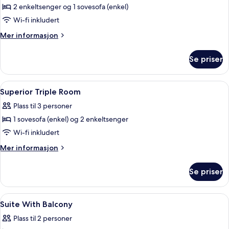
2 enkeltsenger og 1 sovesofa (enkel)
Wi-fi inkludert
Mer
Mer informasjon
informasjon
om
Se priser
Suite
Åpne
Sengetøy av topp kvalitet, minibar, s
5
Superior Triple Room
alle
Plass til 3 personer
bildene
1 sovesofa (enkel) og 2 enkeltsenger
av
Superior
Wi-fi inkludert
Triple
Mer
Mer informasjon
Room
informasjon
om
Se priser
Superior
Triple
Room
Åpne
Sengetøy av topp kvalitet, minibar, s
6
Suite With Balcony
alle
Plass til 2 personer
bildene