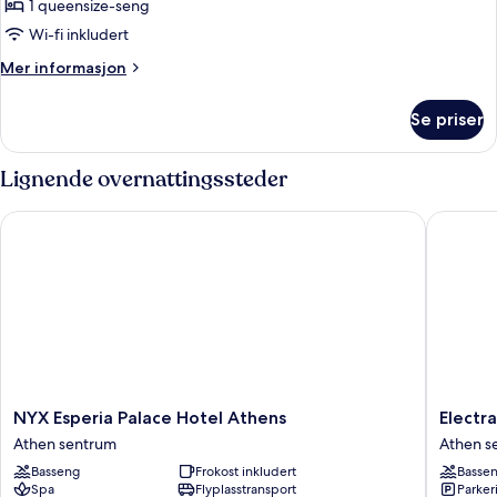
1 queensize-seng
av
Suite
Wi-fi inkludert
With
Mer
Mer informasjon
Balcony
informasjon
om
Se priser
Suite
With
Balcony
Lignende overnattingssteder
NYX Esperia Palace Hotel Athens
Electra 
NYX
Electra
NYX Esperia Palace Hotel Athens
Electr
Esperia
Palace
Athen sentrum
Athen s
Palace
Athens
Basseng
Frokost inkludert
Basse
Hotel
Athen
Spa
Flyplasstransport
Parker
Athens
sentrum