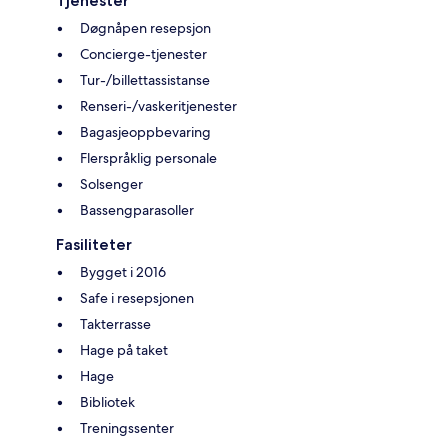
Tjenester
Døgnåpen resepsjon
Concierge-tjenester
Tur-/billettassistanse
Renseri-/vaskeritjenester
Bagasjeoppbevaring
Flerspråklig personale
Solsenger
Bassengparasoller
Fasiliteter
Bygget i 2016
Safe i resepsjonen
Takterrasse
Hage på taket
Hage
Bibliotek
Treningssenter