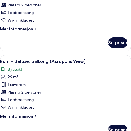
–
Plass til 2 personer
deluxe,
1 dobbeltseng
balkong
Wi-fi inkludert
Mer
Mer informasjon
informasjon
om
Se priser
Rom
–
deluxe,
Åpne
Rom – deluxe, balkong (Acropolis View
5
balkong
Rom – deluxe, balkong (Acropolis View)
alle
Byutsikt
bildene
29 m²
av
Rom
1 soverom
–
Plass til 2 personer
deluxe,
1 dobbeltseng
balkong
Wi-fi inkludert
(Acropolis
Mer
Mer informasjon
View)
informasjon
om
Se priser