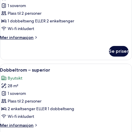
bildene
1 soverom
av
Rom
Plass til 2 personer
–
1 dobbeltseng ELLER 2 enkeltsenger
classic
Wi-fi inkludert
Mer
Mer informasjon
informasjon
om
Se priser
Rom
–
classic
Åpne
Dobbeltrom – superior | Utsikt fra ro
4
Dobbeltrom – superior
alle
Byutsikt
bildene
28 m²
av
Dobbeltrom
1 soverom
–
Plass til 2 personer
superior
2 enkeltsenger ELLER 1 dobbeltseng
Wi-fi inkludert
Mer
Mer informasjon
informasjon