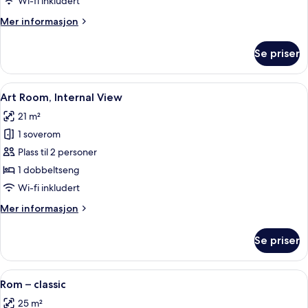
Wi-fi inkludert
Mer
Mer informasjon
informasjon
om
Se priser
Rom
–
standard
Åpne
Art Room, Internal View | Sengetøy av
5
Art Room, Internal View
alle
21 m²
bildene
1 soverom
av
Art
Plass til 2 personer
Room,
1 dobbeltseng
Internal
Wi-fi inkludert
View
Mer
Mer informasjon
informasjon
om
Se priser
Art
Room,
Internal
Åpne
Rom – classic | Sengetøy av topp kvali
7
View
Rom – classic
alle
25 m²