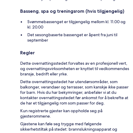
Basseng, spa og treningsrom (hvis tilgjengelig)
Svømmebassenget er tilgjengelig mellom kl. 11.00 og
kl. 20.00
Det sesongbaserte bassenget er åpent fra juni til
september
Regler
Dette overnattingsstedet forvaltes av en profesjonell vert,
og overnattingsvirksomheten er knyttet til vedkommendes
bransje, bedrift eller yrke.
Dette overnattingsstedet har utendørsområder, som
balkonger, verandaer og terrasser, som kanskje ikke passer
for barn. Hvis du har bekymringer, anbefaler vi at du
kontakter overnattingsstedet før ankomst for å bekrefte at
de har et tilgjengelig rom som passer for deg.
Kun registrerte gjester kan oppholde seg på
gjesterommene.
Gjestene kan føle seg trygge med følgende
sikkerhetstiltak på stedet: brannslukningsapparat og