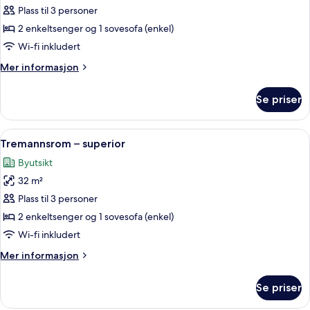
(Acropolis
Plass til 3 personer
View)
2 enkeltsenger og 1 sovesofa (enkel)
Wi-fi inkludert
Mer
Mer informasjon
informasjon
om
Se priser
Suite
(Acropolis
View)
Åpne
Tremannsrom – superior | Sengetøy av 
5
Tremannsrom – superior
alle
Byutsikt
bildene
32 m²
av
Tremannsrom
Plass til 3 personer
–
2 enkeltsenger og 1 sovesofa (enkel)
superior
Wi-fi inkludert
Mer
Mer informasjon
informasjon
om
Se priser
Tremannsrom
–