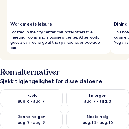
Work meets leisure
Dining
Located in the city center, this hotel offers five
This hot
meeting rooms and a business center. After work,
cuisine.
guests can recharge at the spa, sauna, or poolside
Vegan an
bar.
Romalternativer
Sjekk tilgjengelighet for disse datoene
Sjekk tilgjengelighet for i kveld, aug. 6 - aug. 7
Sjekk tilgjengelighet for i mor
I kveld
I morgen
aug. 6 - aug. 7
aug. 7 - aug. 8
Sjekk tilgjengelighet for denne helgen, aug. 7 - aug. 9
Sjekk tilgjengelighet for neste 
Denne helgen
Neste helg
aug. 7 - aug. 9
aug. 14 - aug. 16