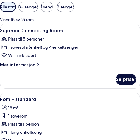
Tilgjengelige
Alle rom
3+ senger
1 seng
2 senger
filtre
for
Viser 15 av 15 rom
rom
Åpne
Sengetøy av topp kvalitet, minibar, s
4
Superior Connecting Room
alle
Plass til 5 personer
bildene
1 sovesofa (enkel) og 4 enkeltsenger
av
Superior
Wi-fi inkludert
Connecting
Mer
Mer informasjon
Room
informasjon
om
Se priser
Superior
Connecting
Room
Åpne
Rom – standard | Sengetøy av topp kva
4
Rom – standard
alle
18 m²
bildene
1 soverom
av
Rom
Plass til 1 person
–
1 lang enkeltseng
standard