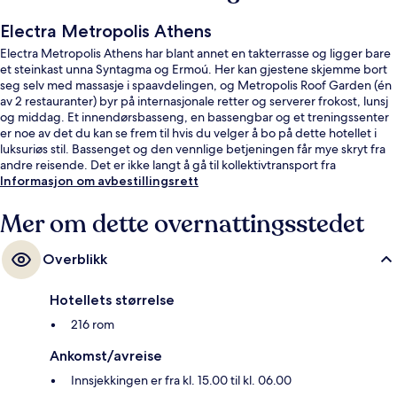
Electra Metropolis Athens
Electra Metropolis Athens har blant annet en takterrasse og ligger bare
et steinkast unna Syntagma og Ermoú. Her kan gjestene skjemme bort
seg selv med massasje i spaavdelingen, og Metropolis Roof Garden (én
av 2 restauranter) byr på internasjonale retter og serverer frokost, lunsj
og middag. Et innendørsbasseng, en bassengbar og et treningssenter
er noe av det du kan se frem til hvis du velger å bo på dette hotellet i
luksuriøs stil. Bassenget og den vennlige betjeningen får mye skryt fra
andre reisende. Det er ikke langt å gå til kollektivtransport fra
overnattingsstedet: Det tar 5 minutter å gå til Syntagma stasjon og 7
Informasjon om avbestillingsrett
minutter å gå til Monastiraki stasjon.
Mer om dette overnattingsstedet
Overblikk
Hotellets størrelse
216 rom
Ankomst/avreise
Innsjekkingen er fra kl. 15.00 til kl. 06.00