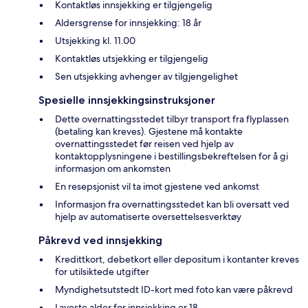
Kontaktløs innsjekking er tilgjengelig
Aldersgrense for innsjekking: 18 år
Utsjekking kl. 11.00
Kontaktløs utsjekking er tilgjengelig
Sen utsjekking avhenger av tilgjengelighet
Spesielle innsjekkingsinstruksjoner
Dette overnattingsstedet tilbyr transport fra flyplassen
(betaling kan kreves). Gjestene må kontakte
overnattingsstedet før reisen ved hjelp av
kontaktopplysningene i bestillingsbekreftelsen for å gi
informasjon om ankomsten
En resepsjonist vil ta imot gjestene ved ankomst
Informasjon fra overnattingsstedet kan bli oversatt ved
hjelp av automatiserte oversettelsesverktøy
Påkrevd ved innsjekking
Kredittkort, debetkort eller depositum i kontanter kreves
for utilsiktede utgifter
Myndighetsutstedt ID-kort med foto kan være påkrevd
Laveste alder for innsjekking er 18