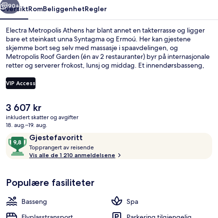
90+
Oversikt
Rom
Beliggenhet
Regler
Electra Metropolis Athens har blant annet en takterrasse og ligger
bare et steinkast unna Syntagma og Ermoú. Her kan gjestene
skjemme bort seg selv med massasje i spaavdelingen, og
Metropolis Roof Garden (én av 2 restauranter) byr på internasjonale
retter og serverer frokost, lunsj og middag. Et innendørsbasseng,
en bassengbar og et treningssenter er noe av det du kan se frem til
hvis du velger å bo på dette hotellet i luksuriøs stil. Bassenget og
VIP Access
den vennlige betjeningen får mye skryt fra andre reisende. Det er
ikke langt å gå til kollektivtransport fra overnattingsstedet: Det tar 5
Den
3 607 kr
minutter å gå til Syntagma stasjon og 7 minutter å gå til Monastiraki
2 restauranter: frokost, lunsj og midd
nåværende
stasjon.
inkludert skatter og avgifter
prisen
18. aug.–19. aug.
er
Anmeldelser
9,8
Gjestefavoritt
3 607 kr
T
av
Topprangert av reisende
o
Vis alle de 1 210 anmeldelsene
10,
p
Gjestefavoritt
p
Populære fasiliteter
r
a
n
Basseng
Spa
g
e
Flyplasstransport
Parkering tilgjengelig