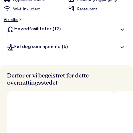
r
Wi-fi inkludert
Restaurant
t
Vis alle
a
v
Hovedfasiliteter
(12)
r
e
Føl deg som hjemme
(6)
i
s
e
n
d
e
Derfor er vi begeistret for dette
overnattingsstedet