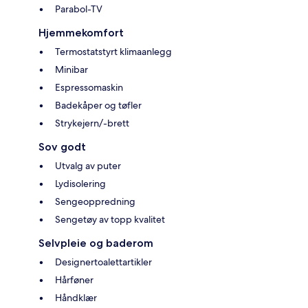
Parabol-TV
Hjemmekomfort
Termostatstyrt klimaanlegg
Minibar
Espressomaskin
Badekåper og tøfler
Strykejern/-brett
Sov godt
Utvalg av puter
Lydisolering
Sengeoppredning
Sengetøy av topp kvalitet
Selvpleie og baderom
Designertoalettartikler
Hårføner
Håndklær