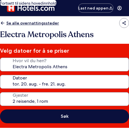
Fortsett til sidens hovedinnhold
Last ned appen
Se alle overnattingssteder
Electra Metropolis Athens
Velg datoer for å se priser
Hvor vil du hen?
Datoer
Gjester
Søk