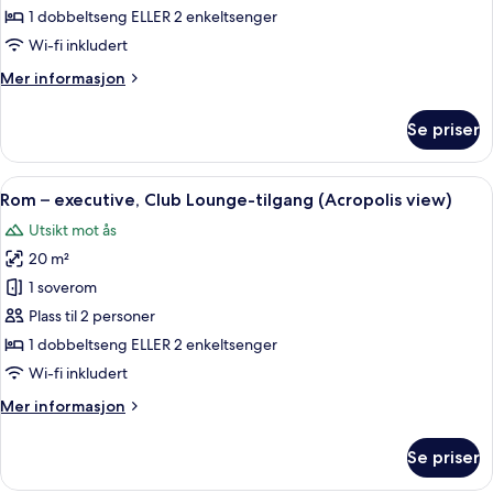
–
1 dobbeltseng ELLER 2 enkeltsenger
executive,
Wi-fi inkludert
Club
Mer
Mer informasjon
Lounge-
informasjon
tilgang
om
Se priser
Rom
–
executive,
Åpne
Lobby
18
Club
Rom – executive, Club Lounge-tilgang (Acropolis view)
alle
Lounge-
Utsikt mot ås
tilgang
bildene
20 m²
av
Rom
1 soverom
–
Plass til 2 personer
executive,
1 dobbeltseng ELLER 2 enkeltsenger
Club
Wi-fi inkludert
Lounge-
Mer
Mer informasjon
tilgang
informasjon
(Acropolis
om
Se priser
view)
Rom
–