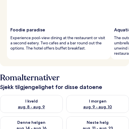
Foodie paradise
Aquatic
Experience pool-view dining at the restaurant or visit
The out
a second eatery. Two cafes and a bar round out the
umbrella
options. The hotel offers buffet breakfast.
unwind i
restaura
Romalternativer
Sjekk tilgjengelighet for disse datoene
Sjekk tilgjengelighet for i kveld, aug. 8 - aug. 9
Sjekk tilgjengelighet for i mor
I kveld
I morgen
aug. 8 - aug. 9
aug. 9 - aug. 10
Sjekk tilgjengelighet for denne helgen, aug. 14 - aug. 16
Sjekk tilgjengelighet for neste
Denne helgen
Neste helg
aug. 14 - aug. 16
aug. 21 - aug. 23