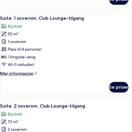
Rom
–
superior
Åpne
Dundyner, safe på rommet, blendingsg
26
Suite, 1 soverom, Club Lounge-tilgang
alle
Byutsikt
bildene
55 m²
av
Suite,
1 soverom
1
Plass til 4 personer
soverom,
1 kingsize-seng
Club
Wi-fi inkludert
Lounge-
Mer
Mer informasjon
tilgang
informasjon
om
Se priser
Suite,
1
soverom,
Åpne
Dundyner, safe på rommet, blendingsg
28
Club
Suite, 2 soverom, Club Lounge-tilgang
alle
Lounge-
Byutsikt
tilgang
bildene
73 m²
av
Suite,
2 soverom