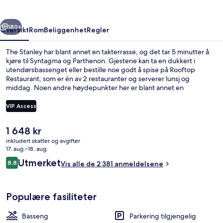
rige
Neste
180+
Oversikt
Rom
Beliggenhet
Regler
The Stanley har blant annet en takterrasse, og det tar 5 minutter å
kjøre til Syntagma og Parthenon. Gjestene kan ta en dukkert i
utendørsbassenget eller bestille noe godt å spise på Rooftop
Restaurant, som er én av 2 restauranter og serverer lunsj og
middag. Noen andre høydepunkter her er blant annet en
bassengbar, en badstue og en snackbar/delikatesseforretning.
Mange liker at det ikke er langt til kollektivtransport: Metaxourgeio
VIP Access
stasjon ligger like i nærheten, og det tar 10 minutter å gå til Larissa T-
banestasjon.
Den
1 648 kr
Utendørsbasseng,et oppvarmet bassen
nåværende
inkludert skatter og avgifter
prisen
17. aug.–18. aug.
er
Anmeldelser
Utmerket
8,8
Vis alle de 2 381 anmeldelsene
1 648 kr
8,8 av 10 –
Populære fasiliteter
Basseng
Parkering tilgjengelig