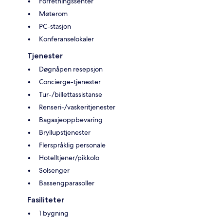
Forretningssenter
Møterom
PC-stasjon
Konferanselokaler
Tjenester
Døgnåpen resepsjon
Concierge-tjenester
Tur-/billettassistanse
Renseri-/vaskeritjenester
Bagasjeoppbevaring
Bryllupstjenester
Flerspråklig personale
Hotelltjener/pikkolo
Solsenger
Bassengparasoller
Fasiliteter
1 bygning