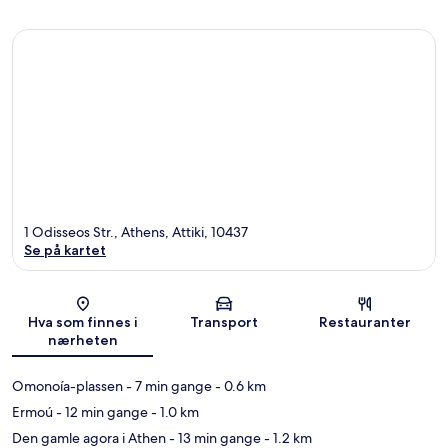
1 Odisseos Str., Athens, Attiki, 10437
Se på kartet
Kart
Hva som finnes i
Transport
Restauranter
nærheten
Omonoía-plassen
- 7 min gange
- 0.6 km
Ermoú
- 12 min gange
- 1.0 km
Den gamle agora i Athen
- 13 min gange
- 1.2 km