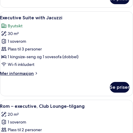
Rom
–
superior
Åpne
Executive Suite with Jacuzzi | Dundyn
23
(with
Executive Suite with Jacuzzi
alle
Extra
Byutsikt
Bed)
bildene
30 m²
av
Executive
1 soverom
Suite
Plass til 3 personer
with
1 kingsize-seng og 1 sovesofa (dobbel)
Jacuzzi
Wi-fi inkludert
Mer
Mer informasjon
informasjon
om
Se priser
Executive
Suite
with
Åpne
Rom – executive, Club Lounge-tilgang
15
Jacuzzi
Rom – executive, Club Lounge-tilgang
alle
20 m²
bildene
1 soverom
av
Rom
Plass til 2 personer