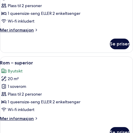
–
Plass til 2 personer
superior
1 queensize-seng ELLER 2 enkeltsenger
(Acropolis
Wi-fi inkludert
View)
Mer
Mer informasjon
informasjon
om
Se priser
Rom
–
superior
Åpne
Dundyner, safe på rommet, blendingsg
15
(Acropolis
Rom – superior
alle
View)
Byutsikt
bildene
20 m²
av
Rom
1 soverom
–
Plass til 2 personer
superior
1 queensize-seng ELLER 2 enkeltsenger
Wi-fi inkludert
Mer
Mer informasjon
informasjon
om
Se priser