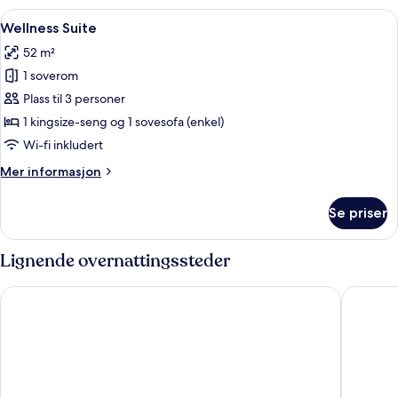
executive,
Åpne
Wellness Suite | Oppholdsområde | S
1
Club
Wellness Suite
alle
Lounge-
52 m²
tilgang
bildene
(Acropolis
1 soverom
av
view)
Wellness
Plass til 3 personer
Suite
1 kingsize-seng og 1 sovesofa (enkel)
Wi-fi inkludert
Mer
Mer informasjon
informasjon
om
Se priser
Wellness
Suite
Lignende overnattingssteder
Zeus Wyndham Grand Athens
Grand Hy