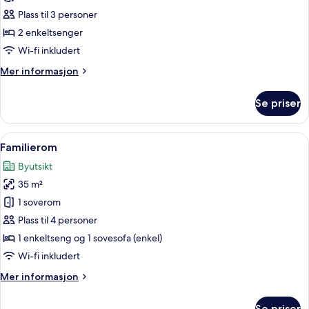
Rom
Plass til 3 personer
–
2 enkeltsenger
standard
Wi-fi inkludert
(with
Mer
Mer informasjon
Extra
informasjon
Bed)
om
Se priser
Rom
–
standard
Åpne
Familierom | Dundyner, safe på rommet
12
(with
Familierom
alle
Extra
Byutsikt
Bed)
bildene
35 m²
av
Familierom
1 soverom
Plass til 4 personer
1 enkeltseng og 1 sovesofa (enkel)
Wi-fi inkludert
Mer
Mer informasjon
informasjon
om
Se priser