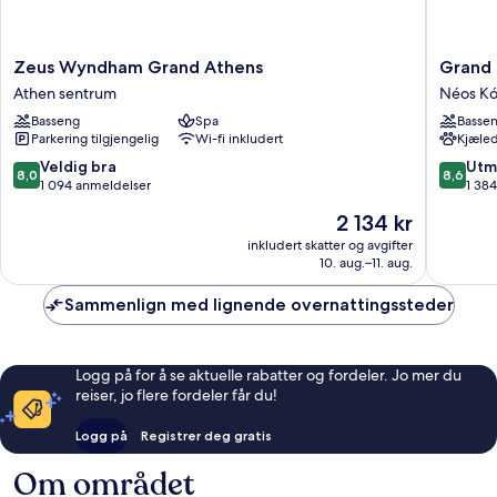
Zeus
Grand
Zeus Wyndham Grand Athens
Grand 
Wyndham
Hyatt
Athen sentrum
Néos K
Grand
Athens
Basseng
Spa
Basse
Athens
Néos
Parkering tilgjengelig
Wi-fi inkludert
Kjæled
Athen
Kósmos
sentrum
8.0
8.6
Veldig bra
Utm
8,0
8,6
av
av
1 094 anmeldelser
1 38
10,
10,
Prisen
2 134 kr
Veldig
Utmerke
er
bra,
1 384
inkludert skatter og avgifter
2 134 kr
10. aug.–11. aug.
1 094
anmelde
anmeldelser
Sammenlign med lignende overnattingssteder
Logg på for å se aktuelle rabatter og fordeler. Jo mer du
reiser, jo flere fordeler får du!
Logg på
Registrer deg gratis
Om området