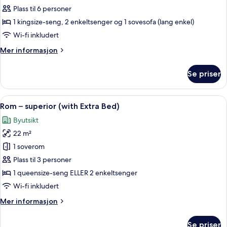
2
Plass til 6 personer
soverom,
1 kingsize-seng, 2 enkeltsenger og 1 sovesofa (lang enkel)
Club
Wi-fi inkludert
Lounge-
Mer
Mer informasjon
tilgang
informasjon
om
Se priser
Suite,
2
soverom,
Åpne
Dundyner, safe på rommet, blendingsg
14
Club
Rom – superior (with Extra Bed)
alle
Lounge-
Byutsikt
tilgang
bildene
22 m²
av
Rom
1 soverom
–
Plass til 3 personer
superior
1 queensize-seng ELLER 2 enkeltsenger
(with
Wi-fi inkludert
Extra
Mer
Mer informasjon
Bed)
informasjon
om
Se priser