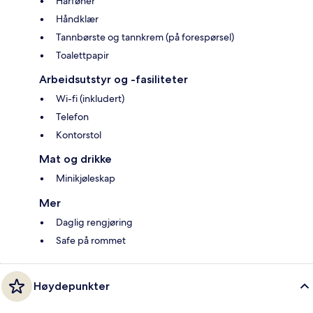
Hårføner
Håndklær
Tannbørste og tannkrem (på forespørsel)
Toalettpapir
Arbeidsutstyr og -fasiliteter
Wi-fi (inkludert)
Telefon
Kontorstol
Mat og drikke
Minikjøleskap
Mer
Daglig rengjøring
Safe på rommet
Høydepunkter