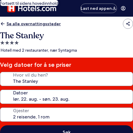
Fortsett til sidens hovedinnhold
Last ned appen
Se alle overnattingssteder
The Stanley
Overnattingssted
med
Hotell med 2 restauranter, nær Syntagma
4.0
stjerner
Velg datoer for å se priser
Hvor vil du hen?
Datoer
Gjester
Søk