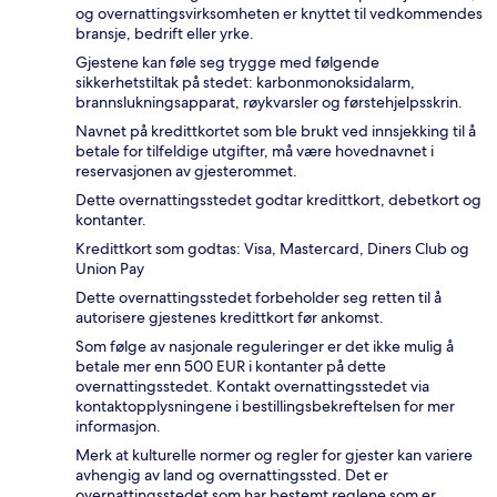
og overnattingsvirksomheten er knyttet til vedkommendes
bransje, bedrift eller yrke.
Gjestene kan føle seg trygge med følgende
sikkerhetstiltak på stedet: karbonmonoksidalarm,
brannslukningsapparat, røykvarsler og førstehjelpsskrin.
Navnet på kredittkortet som ble brukt ved innsjekking til å
betale for tilfeldige utgifter, må være hovednavnet i
reservasjonen av gjesterommet.
Dette overnattingsstedet godtar kredittkort, debetkort og
kontanter.
Kredittkort som godtas: Visa, Mastercard, Diners Club og
Union Pay
Dette overnattingsstedet forbeholder seg retten til å
autorisere gjestenes kredittkort før ankomst.
Som følge av nasjonale reguleringer er det ikke mulig å
betale mer enn 500 EUR i kontanter på dette
overnattingsstedet. Kontakt overnattingsstedet via
kontaktopplysningene i bestillingsbekreftelsen for mer
informasjon.
Merk at kulturelle normer og regler for gjester kan variere
avhengig av land og overnattingssted. Det er
overnattingsstedet som har bestemt reglene som er