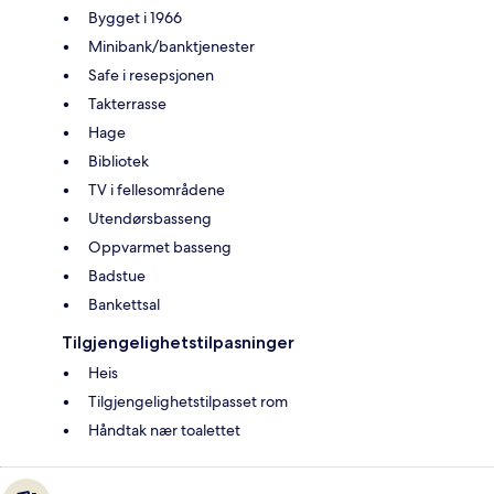
Bygget i 1966
Minibank/banktjenester
Safe i resepsjonen
Takterrasse
Hage
Bibliotek
TV i fellesområdene
Utendørsbasseng
Oppvarmet basseng
Badstue
Bankettsal
Tilgjengelighetstilpasninger
Heis
Tilgjengelighetstilpasset rom
Håndtak nær toalettet