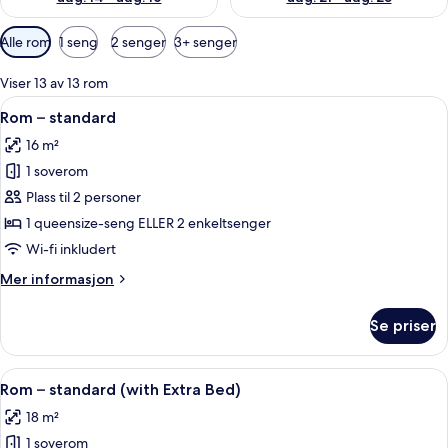
Tilgjengelige
Alle rom
1 seng
2 senger
3+ senger
filtre
for
Viser 13 av 13 rom
rom
Åpne
Dundyner, safe på rommet, blendingsg
16
Rom – standard
alle
16 m²
bildene
1 soverom
av
Rom
Plass til 2 personer
–
1 queensize-seng ELLER 2 enkeltsenger
standard
Wi-fi inkludert
Mer
Mer informasjon
informasjon
om
Se priser
Rom
–
standard
Åpne
Dundyner, safe på rommet, blendingsg
16
Rom – standard (with Extra Bed)
alle
18 m²
bildene
1 soverom
av