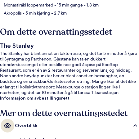
Monastiráki loppemarked
- 15 min gange
- 1.3 km
Akropolis
- 5 min kjøring
- 2.7 km
Om dette overnattingsstedet
The Stanley
The Stanley har blant annet en takterrasse, og det tar 5 minutter å kjøre
til Syntagma og Parthenon. Gjestene kan ta en dukkert i
utendørsbassenget eller bestille noe godt å spise på Rooftop
Restaurant, som er én av 2 restauranter og serverer lunsj og middag.
Noen andre høydepunkter her er blant annet en bassengbar, en
badstue og en snackbar/delikatesseforretning. Mange liker at det ikke
er langt til kollektivtransport: Metaxourgeio stasjon ligger like i
nærheten, og det tar 10 minutter å gå til Larissa T-banestasjon.
Informasjon om avbestillingsrett
Mer om dette overnattingsstedet
Overblikk