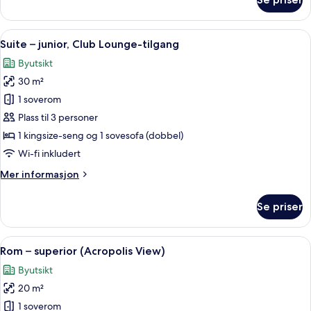
Familierom
Åpne
Suite – junior, Club Lounge-tilgang |
25
Suite – junior, Club Lounge-tilgang
alle
Byutsikt
bildene
30 m²
av
Suite
1 soverom
–
Plass til 3 personer
junior,
1 kingsize-seng og 1 sovesofa (dobbel)
Club
Wi-fi inkludert
Lounge-
Mer
Mer informasjon
tilgang
informasjon
om
Se priser
Suite
–
junior,
Åpne
Rom – superior (Acropolis View) | Dun
14
Club
Rom – superior (Acropolis View)
alle
Lounge-
Byutsikt
tilgang
bildene
20 m²
av
Rom
1 soverom