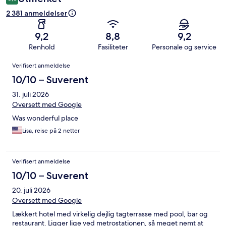
2 381 anmeldelser
9,2
8,8
9,2
Renhold
Fasiliteter
Personale og service
Anmeldelser
Verifisert anmeldelse
10/10 – Suverent
31. juli 2026
Oversett med Google
Was wonderful place
Lisa, reise på 2 netter
Verifisert anmeldelse
10/10 – Suverent
20. juli 2026
Oversett med Google
Lækkert hotel med virkelig dejlig tagterrasse med pool, bar og
restaurant. Ligger lige ved metrostationen, så meget nemt at