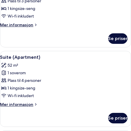
Suite
Plass til 3 personer
–
1 kingsize-seng
president
Wi-fi inkludert
Mer
Mer informasjon
informasjon
om
Se priser
Suite
–
president
Åpne
Suite (Apartment) | Sengetøy av topp 
5
Suite (Apartment)
alle
52 m²
bildene
1 soverom
av
Suite
Plass til 4 personer
(Apartment)
1 kingsize-seng
Wi-fi inkludert
Mer
Mer informasjon
informasjon
om
Se priser
Suite
(Apartment)