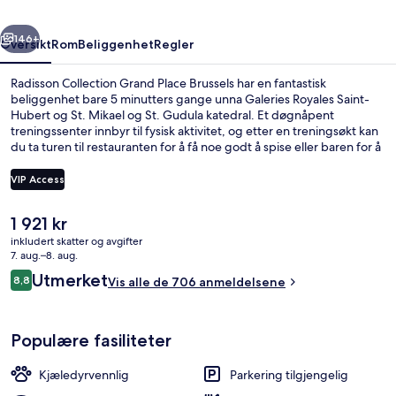
rige
Neste
146+
Oversikt
Rom
Beliggenhet
Regler
Radisson Collection Grand Place Brussels har en fantastisk
beliggenhet bare 5 minutters gange unna Galeries Royales Saint-
Hubert og St. Mikael og St. Gudula katedral. Et døgnåpent
treningssenter innbyr til fysisk aktivitet, og etter en treningsøkt kan
du ta turen til restauranten for å få noe godt å spise eller baren for å
ta en drink. Velger du å overnatte på dette hotellet i luksuriøs stil, tar
det bare 10 minutter å gå til La Grand Place og Belgisk
VIP Access
tegneseriesenter. Mange reisende liker den vennlige betjeningen.
Det er ikke langt å gå til kollektivtransport fra overnattingsstedet:
Den
1 921 kr
Det tar 3 minutter å gå til De Brouckère stasjon og 8 minutter å gå til
Lobby
nåværende
Parc stasjon.
inkludert skatter og avgifter
prisen
7. aug.–8. aug.
er
Anmeldelser
Utmerket
8,8
Vis alle de 706 anmeldelsene
1 921 kr
8,8 av 10 –
Populære fasiliteter
Kjæledyrvennlig
Parkering tilgjengelig