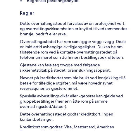
Begrenset parkeringshøyde
Regler
Dette overnattingsstedet forvaltes av en profesjonell vert,
og overnattingsvirksomheten er knyttet til vedkommendes
bransje, bedrift eller yrke.
Overnattingsstedet har rom som ligger vegg i vegg. Disse
er imidlertid avhengige av tilgjengelighet. Du kan be om
tilstøtende rom ved å kontakte overnattingsstedet på
telefonnummeret som du finner i bestillingsbekreftelsen.
Gjestene kan føle seg trygge med følgende
sikkerhetstiltak på stedet: brannslukningsapparat.
Navnet på kredittkortet som ble brukt ved innsjekking til å
betale for tilfeldige utgifter, må være hovednavnet i
reservasjonen av gjesterommet.
Spesielle avbestillingsvilkår eller -gebyrer kan gjelde ved
gruppebestillinger (mer enn åtte rom på samme
overnattingssted/datoer).
Dette overnattingsstedet godtar kredittkort. Ingen
kontantbetalinger.
Kredittkort som godtas: Visa, Mastercard, American