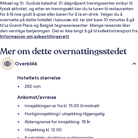
Mikael og St. Gudula katedral. Et døgnåpent treningssenter innbyr til
fysisk aktivitet, og etter en treningsøkt kan du ta turen til restauranten
for å få noe godt å spise eller baren for å ta en drink. Velger du å
overnatte på dette hotellet i luksuriøs stil, tar det bare 10 minutter å gå
til La Grand Place og Belgisk tegneseriesenter. Mange reisende liker
den vennlige betjeningen. Det er ikke langt å gå til kollektivtransport fra
overnattingsstedet: Det tar 3 minutter å gå til De Brouckère stasjon og 8
Informasjon om avbestillingsrett
minutter å gå til Parc stasjon.
Mer om dette overnattingsstedet
Overblikk
Hotellets størrelse
282 rom
Ankomst/avreise
Innsjekkingen er fra kl. 15.00 til midnatt
Hurtiginnsjekking/-utsjekking tilgjengelig
Aldersgrense for innsjekking: 18 år
Utsjekking kl. 12.00
Kontaktløs utsjekking er tilgjengelig