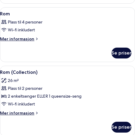
Åpne
Sengetøy av topp kvalitet, minibar, s
7
Rom
alle
Plass til 4 personer
bildene
Wi-fi inkludert
av
Rom
Mer
Mer informasjon
informasjon
om
Se priser
Rom
Åpne
Rom (Collection) | Sengetøy av topp k
6
Rom (Collection)
alle
26 m²
bildene
Plass til 2 personer
av
Rom
2 enkeltsenger ELLER 1 queensize-seng
(Collection)
Wi-fi inkludert
Mer
Mer informasjon
informasjon
om
Se priser
Rom
(Collection)