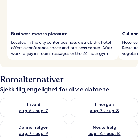
Business meets pleasure
Culina
Located in the city center business district, this hotel
Hotel se
offers a conference space and business center. After
Restaura
work, enjoy in-room massages or the 24-hour gym.
vegetari
Romalternativer
Sjekk tilgjengelighet for disse datoene
Sjekk tilgjengelighet for i kveld, aug. 6 - aug. 7
Sjekk tilgjengelighet for i mor
I kveld
I morgen
aug. 6 - aug. 7
aug. 7 - aug. 8
Sjekk tilgjengelighet for denne helgen, aug. 7 - aug. 9
Sjekk tilgjengelighet for neste 
Denne helgen
Neste helg
aug. 7 - aug. 9
aug. 14 - aug. 16