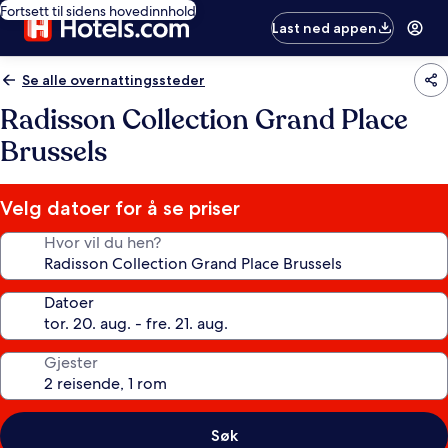
Fortsett til sidens hovedinnhold
Last ned appen
Se alle overnattingssteder
Radisson Collection Grand Place
Brussels
Velg datoer for å se priser
Hvor vil du hen?
Datoer
Gjester
Søk