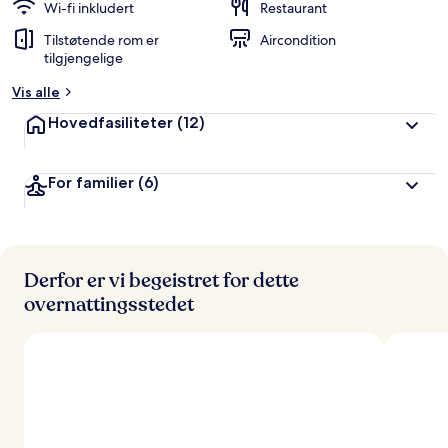
Wi-fi inkludert
Restaurant
Tilstøtende rom er
Aircondition
tilgjengelige
Vis alle
Hovedfasiliteter
(12)
For familier
(6)
Derfor er vi begeistret for dette
overnattingsstedet