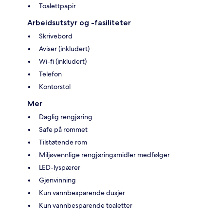
Toalettpapir
Arbeidsutstyr og -fasiliteter
Skrivebord
Aviser (inkludert)
Wi-fi (inkludert)
Telefon
Kontorstol
Mer
Daglig rengjøring
Safe på rommet
Tilstøtende rom
Miljøvennlige rengjøringsmidler medfølger
LED-lyspærer
Gjenvinning
Kun vannbesparende dusjer
Kun vannbesparende toaletter