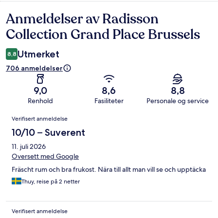
Anmeldelser av Radisson
Anmeldelser
Collection Grand Place Brussels
Utmerket
8,8
706 anmeldelser
9,0
8,6
8,8
Renhold
Fasiliteter
Personale og service
Anmeldelser
Verifisert anmeldelse
10/10 – Suverent
11. juli 2026
Oversett med Google
Fräscht rum och bra frukost. Nära till allt man vill se och upptäcka
Thuy, reise på 2 netter
Verifisert anmeldelse