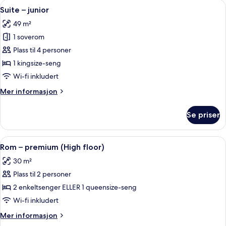
Åpne
Suite – junior | Sengetøy av topp kval
7
Suite – junior
alle
49 m²
bildene
1 soverom
av
Suite
Plass til 4 personer
–
1 kingsize-seng
junior
Wi-fi inkludert
Mer
Mer informasjon
informasjon
om
Se priser
Suite
–
junior
Åpne
Sengetøy av topp kvalitet, minibar, s
11
Rom – premium (High floor)
alle
30 m²
bildene
Plass til 2 personer
av
Rom
2 enkeltsenger ELLER 1 queensize-seng
–
Wi-fi inkludert
premium
Mer
Mer informasjon
(High
informasjon