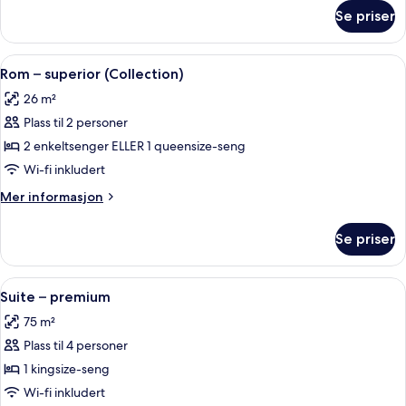
om
Se priser
Rom
–
premium
Åpne
Sengetøy av topp kvalitet, minibar, s
8
(Collection)
Rom – superior (Collection)
alle
26 m²
bildene
Plass til 2 personer
av
Rom
2 enkeltsenger ELLER 1 queensize-seng
–
Wi-fi inkludert
superior
Mer
Mer informasjon
(Collection)
informasjon
om
Se priser
Rom
–
superior
Åpne
Suite – premium | Sengetøy av topp kv
7
(Collection)
Suite – premium
alle
75 m²
bildene
Plass til 4 personer
av
Suite
1 kingsize-seng
–
Wi-fi inkludert