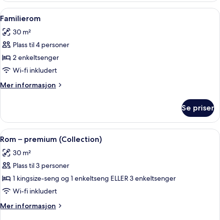
Åpne
Familierom | Romfasilitet
4
Familierom
alle
30 m²
bildene
Plass til 4 personer
av
Familierom
2 enkeltsenger
Wi-fi inkludert
Mer
Mer informasjon
informasjon
om
Se priser
Familierom
Åpne
Sengetøy av topp kvalitet, minibar, s
6
Rom – premium (Collection)
alle
30 m²
bildene
Plass til 3 personer
av
Rom
1 kingsize-seng og 1 enkeltseng ELLER 3 enkeltsenger
–
Wi-fi inkludert
premium
Mer
Mer informasjon
(Collection)
informasjon