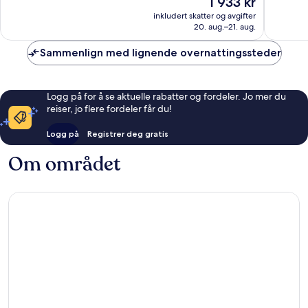
1 933 kr
1 392
1 794
er
inkludert skatter og avgifter
anmeldelser
anmelde
1 933 kr
20. aug.–21. aug.
Sammenlign med lignende overnattingssteder
Logg på for å se aktuelle rabatter og fordeler. Jo mer du
reiser, jo flere fordeler får du!
Logg på
Registrer deg gratis
Om området