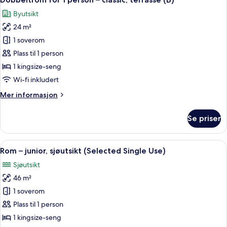
alle
(2)
Byutsikt
bildene
24 m²
av
Dobbeltrom
1 soverom
for
Plass til 1 person
1
1 kingsize-seng
person
Wi-fi inkludert
–
Mer
Mer informasjon
classic,
informasjon
terrasse
om
Se priser
(B)
Dobbeltrom
for
1
Åpne
Sengetøy av topp kvalitet, memory f
8
person
Rom – junior, sjøutsikt (Selected Single Use)
alle
–
Sjøutsikt
classic,
bildene
terrasse
46 m²
av
(B)
Rom
1 soverom
–
Plass til 1 person
junior,
1 kingsize-seng
sjøutsikt