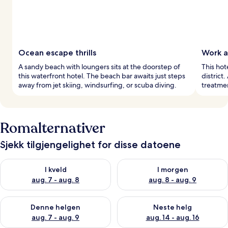
Ocean escape thrills
Work a
A sandy beach with loungers sits at the doorstep of
This hot
this waterfront hotel. The beach bar awaits just steps
district
away from jet skiing, windsurfing, or scuba diving.
treatmen
Romalternativer
Sjekk tilgjengelighet for disse datoene
Sjekk tilgjengelighet for i kveld, aug. 7 - aug. 8
Sjekk tilgjengelighet for i mor
I kveld
I morgen
aug. 7 - aug. 8
aug. 8 - aug. 9
Sjekk tilgjengelighet for denne helgen, aug. 7 - aug. 9
Sjekk tilgjengelighet for neste 
Denne helgen
Neste helg
aug. 7 - aug. 9
aug. 14 - aug. 16