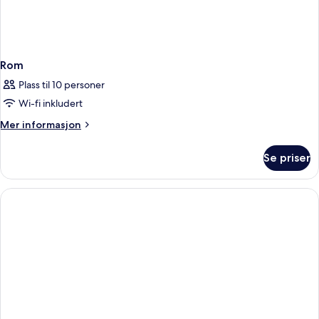
Rom
Plass til 10 personer
Wi-fi inkludert
Mer
Mer informasjon
informasjon
om
Se priser
Rom