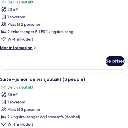
Delvis sjøutsikt
bildene
23 m²
av
Dobbeltrom,
1 soverom
delvis
Plass til 2 personer
sjøutsikt
2 enkeltsenger ELLER 1 kingsize-seng
(Selected)
Wi-fi inkludert
Mer
Mer informasjon
informasjon
om
Se priser
Dobbeltrom,
delvis
sjøutsikt
Åpne
Sengetøy av topp kvalitet, memory f
6
(Selected)
Suite – junior, delvis sjøutsikt (3 people)
alle
Delvis sjøutsikt
bildene
35 m²
av
Suite
1 soverom
–
Plass til 3 personer
junior,
2 kingsize-senger og 1 sovesofa (dobbel)
delvis
Wi-fi inkludert