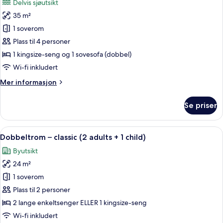
Delvis sjøutsikt
bildene
35 m²
av
Suite
1 soverom
–
Plass til 4 personer
junior,
1 kingsize-seng og 1 sovesofa (dobbel)
delvis
Wi-fi inkludert
sjøutsikt
Mer
Mer informasjon
(2
informasjon
Adults
om
Se priser
+
Suite
–
2
junior,
Åpne
Sengetøy av topp kvalitet, memory f
Children)
6
delvis
Dobbeltrom – classic (2 adults + 1 child)
alle
sjøutsikt
Byutsikt
(2
bildene
Adults
24 m²
av
+
Dobbeltrom
1 soverom
2
–
Children)
Plass til 2 personer
classic
2 lange enkeltsenger ELLER 1 kingsize-seng
(2
Wi-fi inkludert