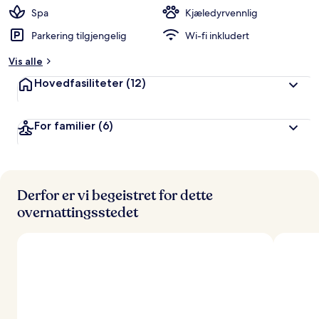
e
Spa
Kjæledyrvennlig
r
Parkering tilgjengelig
Wi-fi inkludert
t
Vis alle
a
v
Hovedfasiliteter
(12)
r
e
For familier
(6)
i
s
e
n
d
e
Derfor er vi begeistret for dette
overnattingsstedet