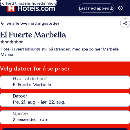
Fortsett til sidens hovedinnhold
Last ned appen
Se alle overnattingssteder
El Fuerte Marbella
Overnattingssted
med
Hotell i svært luksuriøs stil, på stranden, med spa og nær Marbella
5.0
Marina
stjerner
Velg datoer for å se priser
Hvor vil du hen?
Datoer
Gjester