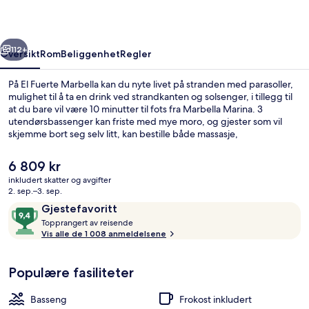
rige
Neste
112+
Oversikt
Rom
Beliggenhet
Regler
På El Fuerte Marbella kan du nyte livet på stranden med parasoller,
mulighet til å ta en drink ved strandkanten og solsenger, i tillegg til
at du bare vil være 10 minutter til fots fra Marbella Marina. 3
utendørsbassenger kan friste med mye moro, og gjester som vil
skjemme bort seg selv litt, kan bestille både massasje,
ansiktsbehandlinger og manikyr/pedikyr i spaavdelingen. Levante
(én av 3 restauranter) byr på middelhavsretter og serverer frokost
Den
6 809 kr
og middag. En takterrasse, en bassengbar og et treningssenter er
nåværende
inkludert skatter og avgifter
noe av det du kan se frem til hvis du velger å bo på dette hotellet i
prisen
2. sep.–3. sep.
luksuriøs stil. Mange reisende liker den vennlige betjeningen.
Eksteriør
er
Anmeldelser
9,4
Gjestefavoritt
6 809 kr
T
av
Topprangert av reisende
o
Vis alle de 1 008 anmeldelsene
10,
p
Gjestefavoritt
p
Populære fasiliteter
r
a
n
Basseng
Frokost inkludert
g