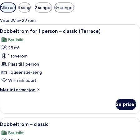
Tilgjengelige
Alle rom
1 seng
2 senger
3+ senger
filtre
for
Viser 29 av 29 rom
rom
Åpne
Sengetøy av topp kvalitet, memory f
6
Dobbeltrom for 1 person – classic (Terrace)
alle
Byutsikt
bildene
25 m²
av
Dobbeltrom
1 soverom
for
Plass til 1 person
1
1 queensize-seng
person
Wi-fi inkludert
–
Mer
Mer informasjon
classic
informasjon
(Terrace)
om
Se priser
Dobbeltrom
for
1
Åpne
Sengetøy av topp kvalitet, memory f
5
person
Dobbeltrom – classic
alle
–
Byutsikt
classic
bildene
(Terrace)