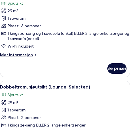
Sjøutsikt
classic
bildene
29 m²
av
Dobbeltrom,
1 soverom
sjøutsikt
Plass til 3 personer
(Lounge
1 kingsize-seng og 1 sovesofa (enkel) ELLER 2 lange enkeltsenger og
2
1 sovesofa (enkel)
adults
Wi-fi inkludert
+
Mer
Mer informasjon
1
informasjon
child,
om
Se priser
Dobbeltrom,
Selected)
sjøutsikt
(Lounge
Åpne
Utsikt fra rommet
9
2
Dobbeltrom, sjøutsikt (Lounge, Selected)
alle
adults
Sjøutsikt
+
bildene
1
29 m²
av
child,
Dobbeltrom,
1 soverom
Selected)
sjøutsikt
Plass til 2 personer
(Lounge,
1 kingsize-seng ELLER 2 lange enkeltsenger