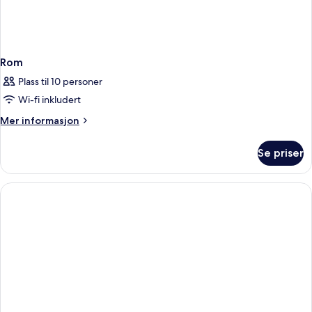
Rom
Plass til 10 personer
Wi-fi inkludert
Mer
Mer informasjon
informasjon
om
Se priser
Rom