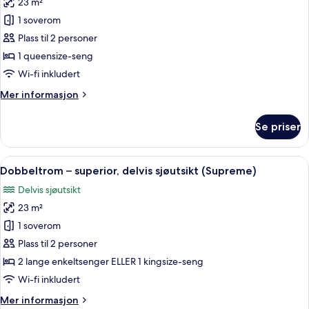
23 m²
av
Dobbeltrom
1 soverom
–
Plass til 2 personer
classic
1 queensize-seng
Wi-fi inkludert
Mer
Mer informasjon
informasjon
om
Se priser
Dobbeltrom
–
classic
Åpne
Utsikt fra rommet
8
Dobbeltrom – superior, delvis sjøutsikt (Supreme)
alle
Delvis sjøutsikt
bildene
23 m²
av
Dobbeltrom
1 soverom
–
Plass til 2 personer
superior,
2 lange enkeltsenger ELLER 1 kingsize-seng
delvis
Wi-fi inkludert
sjøutsikt
Mer
Mer informasjon
(Supreme)