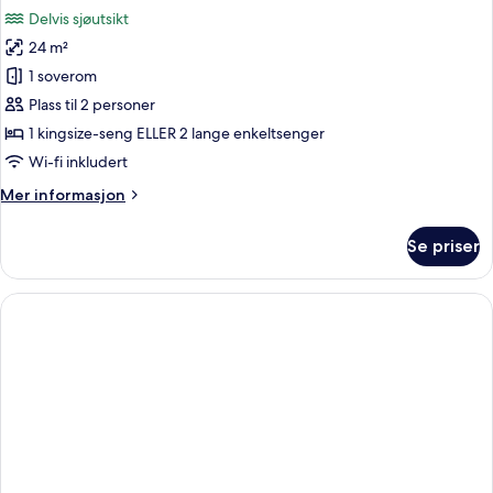
alle
sjøutsikt
Delvis sjøutsikt
(3
bildene
Adults)
24 m²
av
Dobbeltrom,
1 soverom
delvis
Plass til 2 personer
sjøutsikt
1 kingsize-seng ELLER 2 lange enkeltsenger
(2
Wi-fi inkludert
Adults)
Mer
Mer informasjon
informasjon
om
Se priser
Dobbeltrom,
delvis
sjøutsikt
(2
Adults)