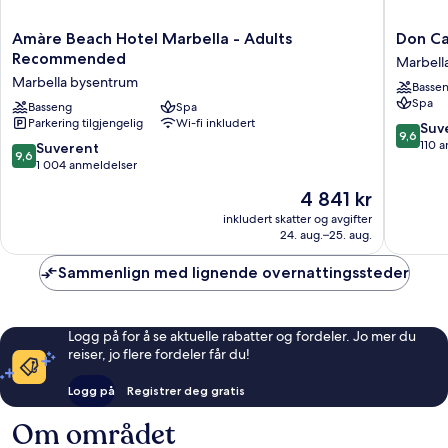
Amàre
Don
Amàre Beach Hotel Marbella - Adults
Don Ca
Beach
Carlos
Recommended
Marbell
Hotel
Marbell
Marbella bysentrum
Basse
Marbella
Marbell
Spa
-
Basseng
Spa
Parkering tilgjengelig
Wi-fi inkludert
Adults
9.6
Suv
9,6
Recommended
av
110 
9.6
Suverent
9,6
Marbella
10,
av
1 004 anmeldelser
bysentrum
Suveren
10,
Prisen
4 841 kr
110
Suverent,
er
anmelde
1 004
inkludert skatter og avgifter
4 841 kr
24. aug.–25. aug.
anmeldelser
Sammenlign med lignende overnattingssteder
Logg på for å se aktuelle rabatter og fordeler. Jo mer du
reiser, jo flere fordeler får du!
Logg på
Registrer deg gratis
Om området