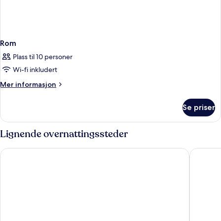
Rom
Plass til 10 personer
Wi-fi inkludert
Mer
Mer informasjon
informasjon
om
Se priser
Rom
Lignende overnattingssteder
Amàre Beach Hotel Marbella - Adults Recommended
Don Carl