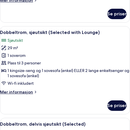
Mer informasjon
informasjon
om
Se priser
Dobbeltrom
(with
lounge)
Åpne
Utsikt fra rommet
8
Dobbeltrom, sjøutsikt (Selected with Lounge)
alle
Sjøutsikt
bildene
29 m²
av
Dobbeltrom,
1 soverom
sjøutsikt
Plass til 3 personer
(Selected
1 kingsize-seng og 1 sovesofa (enkel) ELLER 2 lange enkeltsenger og
with
1 sovesofa (enkel)
Lounge)
Wi-fi inkludert
Mer
Mer informasjon
informasjon
om
Se priser
Dobbeltrom,
sjøutsikt
(Selected
Åpne
Dobbeltrom, delvis sjøutsikt (Selecte
9
with
Dobbeltrom, delvis sjøutsikt (Selected)
alle
Lounge)