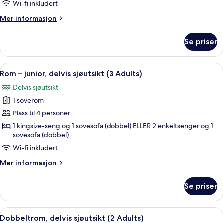
Wi-fi inkludert
(Selected
Mer
Mer informasjon
Single
informasjon
Use)
om
Se priser
Rom
–
junior,
Åpne
Sengetøy av topp kvalitet, memory f
4
sjøutsikt
Rom – junior, delvis sjøutsikt (3 Adults)
alle
(Selected
Delvis sjøutsikt
Single
bildene
Use)
1 soverom
av
Rom
Plass til 4 personer
–
1 kingsize-seng og 1 sovesofa (dobbel) ELLER 2 enkeltsenger og 1
sovesofa (dobbel)
junior,
delvis
Wi-fi inkludert
sjøutsikt
Mer
Mer informasjon
(3
informasjon
om
Adults)
Se priser
Rom
–
junior,
Åpne
Dobbeltrom, delvis sjøutsikt (2 Adults)
7
delvis
Dobbeltrom, delvis sjøutsikt (2 Adults)