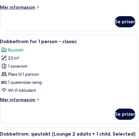
Mer
Mer informasjon
informasjon
om
Se priser
Dobbeltrom
(with
lounge)
Åpne
Sengetøy av topp kvalitet, memory f
5
Dobbeltrom for 1 person – classic
alle
Byutsikt
bildene
23 m²
av
Dobbeltrom
1 soverom
for
Plass til 1 person
1
1 queensize-seng
person
Wi-fi inkludert
–
Mer
Mer informasjon
classic
informasjon
om
Se priser
Dobbeltrom
for
1
Åpne
Utsikt fra rommet
9
person
Dobbeltrom, sjøutsikt (Lounge 2 adults + 1 child, Selected)
alle
–