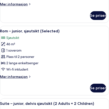
sjøutsikt
Mer
Mer informasjon
(3
informasjon
people)
om
Se priser
Suite
–
junior,
Åpne
Sengetøy av topp kvalitet, memory f
9
delvis
Rom – junior, sjøutsikt (Selected)
alle
sjøutsikt
Sjøutsikt
(3
bildene
people)
46 m²
av
Rom
1 soverom
–
Plass til 2 personer
junior,
2 lange enkeltsenger
sjøutsikt
Wi-fi inkludert
(Selected)
Mer
Mer informasjon
informasjon
om
Se priser
Rom
–
junior,
Åpne
Sengetøy av topp kvalitet, memory f
6
sjøutsikt
Suite – junior, delvis sjøutsikt (2 Adults + 2 Children)
alle
(Selected)