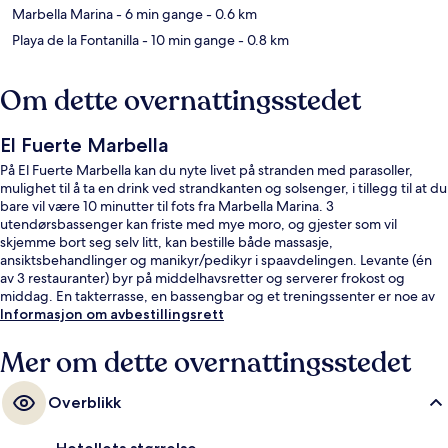
Marbella Marina
- 6 min gange
- 0.6 km
Playa de la Fontanilla
- 10 min gange
- 0.8 km
Om dette overnattingsstedet
El Fuerte Marbella
På El Fuerte Marbella kan du nyte livet på stranden med parasoller,
mulighet til å ta en drink ved strandkanten og solsenger, i tillegg til at du
bare vil være 10 minutter til fots fra Marbella Marina. 3
utendørsbassenger kan friste med mye moro, og gjester som vil
skjemme bort seg selv litt, kan bestille både massasje,
ansiktsbehandlinger og manikyr/pedikyr i spaavdelingen. Levante (én
av 3 restauranter) byr på middelhavsretter og serverer frokost og
middag. En takterrasse, en bassengbar og et treningssenter er noe av
det du kan se frem til hvis du velger å bo på dette hotellet i luksuriøs stil.
Informasjon om avbestillingsrett
Mange reisende liker den vennlige betjeningen.
Mer om dette overnattingsstedet
Overblikk