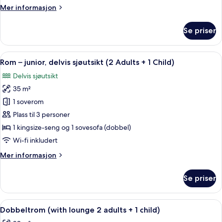
adults
Mer
Mer informasjon
+
informasjon
1
om
Se priser
child)
Dobbeltrom
–
classic
Åpne
Sengetøy av topp kvalitet, memory f
6
(2
Rom – junior, delvis sjøutsikt (2 Adults + 1 Child)
alle
adults
Delvis sjøutsikt
+
bildene
1
35 m²
av
child)
Rom
1 soverom
–
Plass til 3 personer
junior,
1 kingsize-seng og 1 sovesofa (dobbel)
delvis
Wi-fi inkludert
sjøutsikt
Mer
Mer informasjon
(2
informasjon
Adults
om
Se priser
+
Rom
–
1
junior,
Åpne
Utsikt fra rommet
Child)
7
delvis
Dobbeltrom (with lounge 2 adults + 1 child)
alle
sjøutsikt