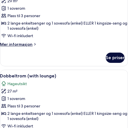
29 m²
(2
bildene
Adults
1 soverom
av
+
Dobbeltrom
Plass til 3 personer
1
(with
Child)
2 lange enkeltsenger og 1 sovesofa (enkel) ELLER 1 kingsize-seng og
1 sovesofa (enkel)
lounge
2
Wi-fi inkludert
adults
Mer
Mer informasjon
+
informasjon
om
1
Se priser
Dobbeltrom
child)
(with
lounge
Åpne
Sengetøy av topp kvalitet, memory f
7
2
Dobbeltrom (with lounge)
alle
adults
Hageutsikt
+
bildene
1
27 m²
av
child)
Dobbeltrom
1 soverom
(with
Plass til 3 personer
lounge)
2 lange enkeltsenger og 1 sovesofa (enkel) ELLER 1 kingsize-seng og
1 sovesofa (enkel)
Wi-fi inkludert