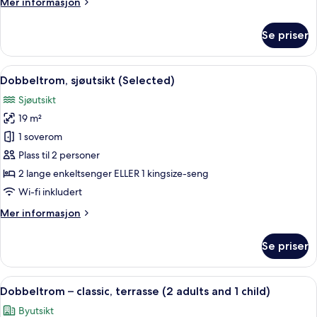
Mer
Mer informasjon
informasjon
om
Se priser
Dobbeltrom,
sjøutsikt
Åpne
Sengetøy av topp kvalitet, memory f
8
Dobbeltrom, sjøutsikt (Selected)
alle
Sjøutsikt
bildene
19 m²
av
Dobbeltrom,
1 soverom
sjøutsikt
Plass til 2 personer
(Selected)
2 lange enkeltsenger ELLER 1 kingsize-seng
Wi-fi inkludert
Mer
Mer informasjon
informasjon
om
Se priser
Dobbeltrom,
sjøutsikt
(Selected)
Åpne
Sengetøy av topp kvalitet, memory f
8
Dobbeltrom – classic, terrasse (2 adults and 1 child)
alle
Byutsikt
bildene