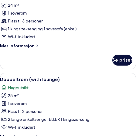
24 m²
av
Dobbeltrom
1 soverom
–
Plass til 3 personer
classic,
1 kingsize-seng og 1 sovesofa (enkel)
terrasse
Wi-fi inkludert
(2
Mer
Mer informasjon
adults
informasjon
and
om
Se priser
1
Dobbeltrom
–
child)
classic,
Åpne
Utsikt fra rommet
7
terrasse
Dobbeltrom (with lounge)
alle
(2
Hageutsikt
adults
bildene
and
25 m²
av
1
Dobbeltrom
1 soverom
child)
(with
Plass til 2 personer
lounge)
2 lange enkeltsenger ELLER 1 kingsize-seng
Wi-fi inkludert
Mer