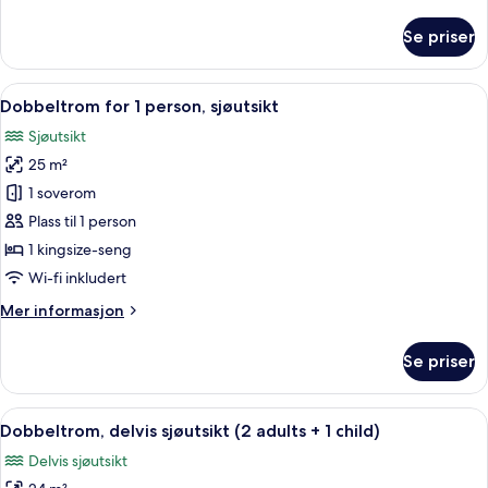
informasjon
om
Se priser
Dobbeltrom
–
superior,
Åpne
Utsikt fra rommet
7
delvis
Dobbeltrom for 1 person, sjøutsikt
alle
sjøutsikt
Sjøutsikt
(Supreme)
bildene
25 m²
av
Dobbeltrom
1 soverom
for
Plass til 1 person
1
1 kingsize-seng
person,
Wi-fi inkludert
sjøutsikt
Mer
Mer informasjon
informasjon
om
Se priser
Dobbeltrom
for
1
Åpne
Sengetøy av topp kvalitet, memory f
6
person,
Dobbeltrom, delvis sjøutsikt (2 adults + 1 child)
alle
sjøutsikt
Delvis sjøutsikt
bildene