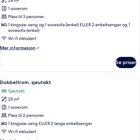
24 m²
av
Dobbeltrom,
1 soverom
delvis
Plass til 3 personer
sjøutsikt
1 kingsize-seng og 1 sovesofa (enkel) ELLER 2 enkeltsenger og 1
(2
sovesofa (enkel)
adults
Wi-fi inkludert
+
Mer
Mer informasjon
1
informasjon
child)
om
Se priser
Dobbeltrom,
delvis
sjøutsikt
Åpne
Utsikt fra rommet
5
(2
Dobbeltrom, sjøutsikt
alle
adults
Sjøutsikt
+
bildene
1
25 m²
av
child)
Dobbeltrom,
1 soverom
sjøutsikt
Plass til 2 personer
1 kingsize-seng ELLER 2 lange enkeltsenger
Wi-fi inkludert