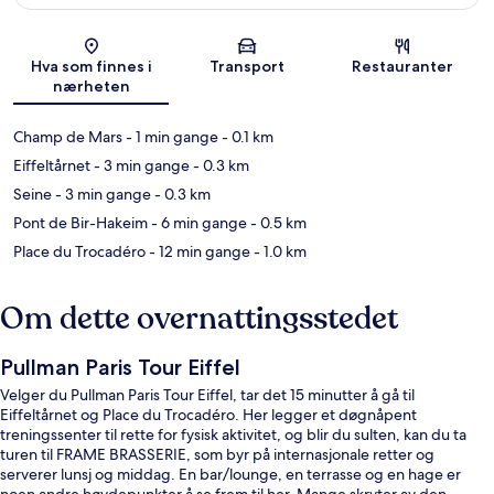
Kart
Hva som finnes i
Transport
Restauranter
nærheten
Champ de Mars
- 1 min gange
- 0.1 km
Eiffeltårnet
- 3 min gange
- 0.3 km
Seine
- 3 min gange
- 0.3 km
Pont de Bir-Hakeim
- 6 min gange
- 0.5 km
Place du Trocadéro
- 12 min gange
- 1.0 km
Om dette overnattingsstedet
Pullman Paris Tour Eiffel
Velger du Pullman Paris Tour Eiffel, tar det 15 minutter å gå til
Eiffeltårnet og Place du Trocadéro. Her legger et døgnåpent
treningssenter til rette for fysisk aktivitet, og blir du sulten, kan du ta
turen til FRAME BRASSERIE, som byr på internasjonale retter og
serverer lunsj og middag. En bar/lounge, en terrasse og en hage er
noen andre høydepunkter å se frem til her. Mange skryter av den