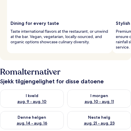
Dining for every taste
Stylis
Taste international flavors at the restaurant, or unwind
Premium
at the bar. Vegan, vegetarian, locally-sourced, and
ensure d
organic options showcase culinary diversity.
rainfall
service.
Romalternativer
Sjekk tilgjengelighet for disse datoene
Sjekk tilgjengelighet for i kveld, aug. 9 - aug. 10
Sjekk tilgjengelighet for i mor
I kveld
I morgen
aug. 9 - aug. 10
aug. 10 - aug. 11
Sjekk tilgjengelighet for denne helgen, aug. 14 - aug. 16
Sjekk tilgjengelighet for neste
Denne helgen
Neste helg
aug. 14 - aug. 16
aug. 21 - aug. 23