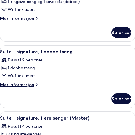
loftsleilighet,
1 kingsize-seng og 1 sovesofa (dobbel)
1
Wi-fi inkludert
kingsize-
Mer
Mer informasjon
seng
informasjon
med
om
Se priser
Luksus-
sovesofa
loftsleilighet,
1
Åpne
En 42-tommers plasma-TV med Parabo
8
kingsize-
Suite – signature, 1 dobbeltseng
alle
seng
Plass til 2 personer
med
bildene
sovesofa
1 dobbeltseng
av
Suite
Wi-fi inkludert
–
Mer
Mer informasjon
signature,
informasjon
om
1
Se priser
Suite
dobbeltseng
–
signature,
Åpne
Sengetøy av topp kvalitet, safe på rom
9
1
Suite – signature, flere senger (Master)
alle
dobbeltseng
Plass til 4 personer
bildene
2 kingsize-senger