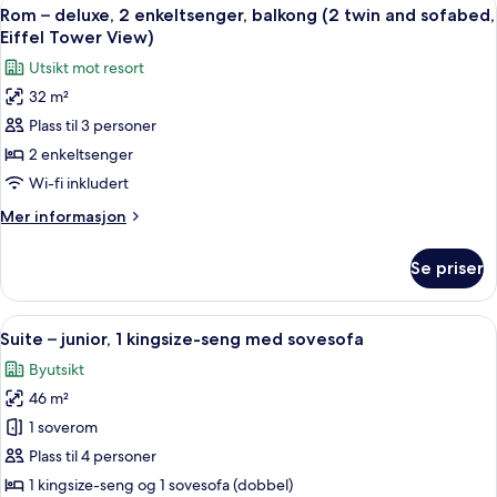
Åpne
Tower
5
1
Rom – deluxe, 2 enkeltsenger, balkong (2 twin and sofabed,
alle
View)
kingsize-
Eiffel Tower View)
seng,
bildene
Utsikt mot resort
balkong
av
(Eiffel
32 m²
Rom
Tower
Plass til 3 personer
–
View)
deluxe,
2 enkeltsenger
2
Wi-fi inkludert
enkeltsenger,
Mer
Mer informasjon
balkong
informasjon
(2
om
Se priser
Rom
twin
–
and
deluxe,
Åpne
Suite – junior, 1 kingsize-seng med so
sofabed,
5
2
Suite – junior, 1 kingsize-seng med sovesofa
alle
enkeltsenger,
Eiffel
Byutsikt
balkong
bildene
Tower
(2
46 m²
av
View)
twin
Suite
1 soverom
and
–
sofabed,
Plass til 4 personer
Eiffel
junior,
1 kingsize-seng og 1 sovesofa (dobbel)
Tower