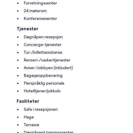
Forretningssenter
24 møterom
Konferansesenter
Tjenester
Døgnåpen resepsjon
Concierge-tjenester
Tur-/billettassistanse
Renseri-/vaskeritjenester
Aviser i lobbyen (inkludert)
Bagasjeoppbevaring
Flerspråklig personale
Hotelltjener/pikkolo
Fasiliteter
Safe i resepsjonen
Hage
Terrasse
Døgnåpent treningssenter