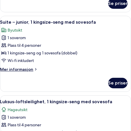
balkong,
Se priser
Rom
tårn
–
(Highfloor,1sofabed,
deluxe,
Åpne
Suite – junior, 1 kingsize-seng med so
8
Eiffel
2
Suite – junior, 1 kingsize-seng med sovesofa
alle
enkeltsenger,
Tower
Byutsikt
balkong,
bildene
View)
tårn
1 soverom
av
(Highfloor,1sofabed,
Suite
Plass til 4 personer
Eiffel
–
Tower
1 kingsize-seng og 1 sovesofa (dobbel)
View)
junior,
Wi-fi inkludert
1
Mer
Mer informasjon
kingsize-
informasjon
seng
om
Se priser
Suite
med
–
sovesofa
junior,
Åpne
Luksus-loftsleilighet, 1 kingsize-seng
7
1
Luksus-loftsleilighet, 1 kingsize-seng med sovesofa
alle
kingsize-
Hageutsikt
seng
bildene
med
1 soverom
av
sovesofa
Luksus-
Plass til 4 personer