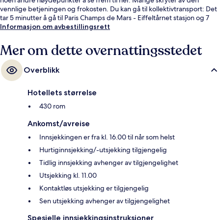
vennlige betjeningen og frokosten. Du kan gå til kollektivtransport: Det
tar 5 minutter å gå til Paris Champs de Mars - Eiffeltårnet stasjon og 7
minutter å gå til Bir-Hakeim stasjon.
Informasjon om avbestillingsrett
Mer om dette overnattingsstedet
Overblikk
Hotellets størrelse
430 rom
Ankomst/avreise
Innsjekkingen er fra kl. 16.00 til når som helst
Hurtiginnsjekking/-utsjekking tilgjengelig
Tidlig innsjekking avhenger av tilgjengelighet
Utsjekking kl. 11.00
Kontaktløs utsjekking er tilgjengelig
Sen utsjekking avhenger av tilgjengelighet
Spesielle innsjekkingsinstruksjoner