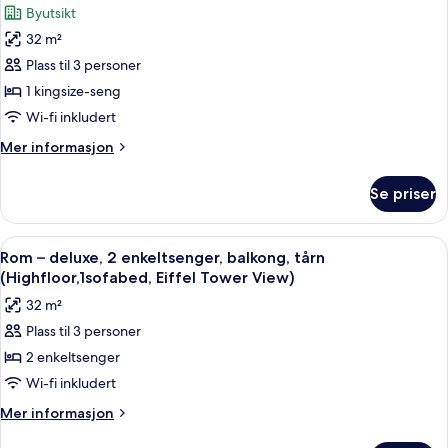
bildene
Byutsikt
hageutsikt
av
32 m²
Rom
Plass til 3 personer
–
deluxe,
1 kingsize-seng
1
Wi-fi inkludert
kingsize-
Mer
Mer informasjon
seng,
informasjon
balkong,
om
Se priser
Rom
tårn
–
(HighFloor,
deluxe,
Åpne
Sengetøy av topp kvalitet, safe på rom
Eiffel
5
1
Rom – deluxe, 2 enkeltsenger, balkong, tårn
alle
kingsize-
Tower
(Highfloor,1sofabed, Eiffel Tower View)
seng,
bildene
View)
32 m²
balkong,
av
tårn
Plass til 3 personer
Rom
(HighFloor,
2 enkeltsenger
–
Eiffel
Tower
deluxe,
Wi-fi inkludert
View)
2
Mer
Mer informasjon
enkeltsenger,
informasjon
om