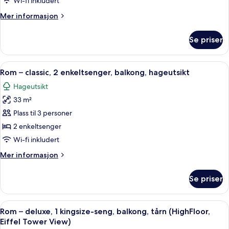
Wi-fi inkludert
1
Mer
Mer informasjon
kingsize-
informasjon
seng,
om
Se priser
Rom
balkong,
–
hageutsikt
classic,
Åpne
Rom – classic, 2 enkeltsenger, balkong
3
1
Rom – classic, 2 enkeltsenger, balkong, hageutsikt
alle
kingsize-
Hageutsikt
seng,
bildene
balkong,
33 m²
av
hageutsikt
Rom
Plass til 3 personer
–
2 enkeltsenger
classic,
Wi-fi inkludert
2
Mer
Mer informasjon
enkeltsenger,
informasjon
balkong,
om
Se priser
Rom
hageutsikt
–
classic,
Åpne
Utsikt fra rommet
4
2
Rom – deluxe, 1 kingsize-seng, balkong, tårn (HighFloor,
alle
enkeltsenger,
Eiffel Tower View)
balkong,