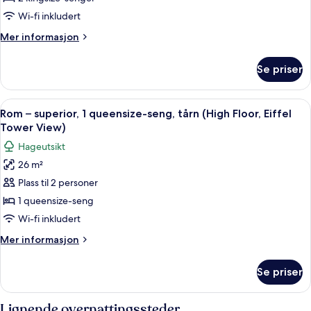
av
Suite
Wi-fi inkludert
–
Mer
Mer informasjon
signature,
informasjon
om
flere
Se priser
Suite
senger
–
(Master)
signature,
Åpne
Rom – superior, 1 queensize-seng, tårn 
4
flere
Rom – superior, 1 queensize-seng, tårn (High Floor, Eiffel
alle
senger
Tower View)
(Master)
bildene
Hageutsikt
av
26 m²
Rom
Plass til 2 personer
–
superior,
1 queensize-seng
1
Wi-fi inkludert
queensize-
Mer
Mer informasjon
seng,
informasjon
tårn
om
Se priser
Rom
(High
–
Floor,
superior,
Lignende overnattingssteder