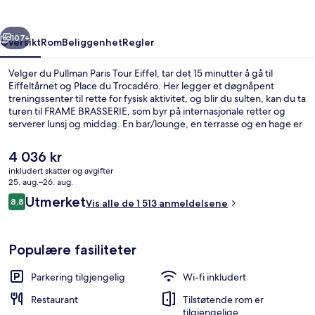
rige
Neste
107+
Oversikt
Rom
Beliggenhet
Regler
Velger du Pullman Paris Tour Eiffel, tar det 15 minutter å gå til
Eiffeltårnet og Place du Trocadéro. Her legger et døgnåpent
treningssenter til rette for fysisk aktivitet, og blir du sulten, kan du ta
turen til FRAME BRASSERIE, som byr på internasjonale retter og
serverer lunsj og middag. En bar/lounge, en terrasse og en hage er
noen andre høydepunkter å se frem til her. Mange skryter av den
vennlige betjeningen og frokosten. Du kan gå til kollektivtransport:
Den
4 036 kr
Det tar 5 minutter å gå til Paris Champs de Mars - Eiffeltårnet stasjon
nåværende
inkludert skatter og avgifter
og 7 minutter å gå til Bir-Hakeim stasjon.
prisen
25. aug.–26. aug.
Rom – deluxe, 2 enkeltsenger, balkong,
er
Anmeldelser
Utmerket
8,8
Vis alle de 1 513 anmeldelsene
4 036 kr
8,8 av 10 –
Populære fasiliteter
Parkering tilgjengelig
Wi-fi inkludert
Restaurant
Tilstøtende rom er
tilgjengelige