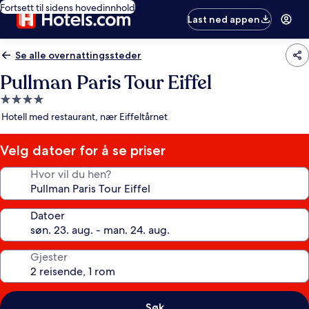
Fortsett til sidens hovedinnhold
Last ned appen
Se alle overnattingssteder
Pullman Paris Tour Eiffel
Overnattingssted
med
Hotell med restaurant, nær Eiffeltårnet
4.0
stjerner
Velg datoer for å se priser
Hvor vil du hen?
Datoer
Gjester
Søk