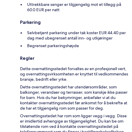
Uttrekkbare senger er tilgjengelig mot et tillegg på
60.0 EUR per natt
Parkering
Selvbetjent parkering under tak koster EUR 44.40 per
dag med ubegrenset antall inn- og utkjøringer
Begrenset parkeringshøyde
Regler
Dette overnattingsstedet forvaltes av en profesjonell vert,
og overnattingsvirksomheten er knyttet til vedkommendes
bransje, bedrift eller yrke.
Dette overnattingsstedet har utendørsområder, som
balkonger, verandaer og terrasser, som kanskje ikke passer
for barn. Hvis du har bekymringer, anbefaler vi at du
kontakter overnattingsstedet før ankomst for å bekrefte at
de har et tilgjengelig rom som passer for deg.
Overnattingsstedet har rom som ligger vegg i vegg. Disse
er imidlertid avhengige av tilgjengelighet. Du kan be om
tilstøtende rom ved å kontakte overnattingsstedet på
telefonnummeret som du finner i bestillingsbekreftelsen.