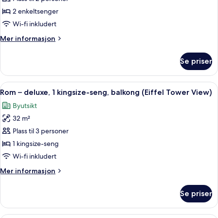
–
2 enkeltsenger
classic,
Wi-fi inkludert
2
Mer
Mer informasjon
enkeltsenger,
informasjon
hageutsikt
om
Se priser
Rom
–
classic,
Åpne
Rom – deluxe, 1 kingsize-seng, balkong
7
2
Rom – deluxe, 1 kingsize-seng, balkong (Eiffel Tower View)
alle
enkeltsenger,
Byutsikt
hageutsikt
bildene
32 m²
av
Rom
Plass til 3 personer
–
1 kingsize-seng
deluxe,
Wi-fi inkludert
1
Mer
Mer informasjon
kingsize-
informasjon
seng,
om
Se priser
Rom
balkong
–
(Eiffel
deluxe,
Rom – deluxe, 2 enkeltsenger, balkong 