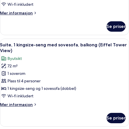
1
Wi-fi inkludert
View)
kingsize-
Mer
Mer informasjon
seng
informasjon
med
om
Se priser
sovesofa
Suite
–
junior,
Åpne
Utsikt fra rommet
4
1
Suite, 1 kingsize-seng med sovesofa, balkong (Eiffel Tower
alle
kingsize-
View)
seng
bildene
Byutsikt
med
av
sovesofa
72 m²
Suite,
1 soverom
1
kingsize-
Plass til 4 personer
seng
1 kingsize-seng og 1 sovesofa (dobbel)
med
Wi-fi inkludert
sovesofa,
Mer
Mer informasjon
balkong
informasjon
(Eiffel
om
Se priser
Suite,
Tower
1
View)