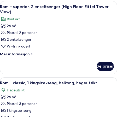
kingsize-
Åpne
Sengetøy av topp kvalitet, safe på rom
4
seng
Rom – superior, 2 enkeltsenger (High Floor, Eiffel Tower
alle
med
View)
sovesofa,
bildene
Byutsikt
balkong
av
(Eiffel
26 m²
Rom
Tower
Plass til 2 personer
–
View)
superior,
2 enkeltsenger
2
Wi-fi inkludert
enkeltsenger
Mer
Mer informasjon
(High
informasjon
Floor,
om
Se priser
Rom
Eiffel
–
Tower
superior,
Åpne
Rom – classic, 1 kingsize-seng, balkon
View)
4
2
Rom – classic, 1 kingsize-seng, balkong, hageutsikt
alle
enkeltsenger
Hageutsikt
(High
bildene
Floor,
26 m²
av
Eiffel
Rom
Plass til 3 personer
Tower
–
View)
1 kingsize-seng
classic,