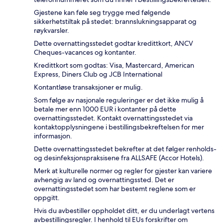
Gjestene kan føle seg trygge med følgende
sikkerhetstiltak på stedet: brannslukningsapparat og
røykvarsler.
Dette overnattingsstedet godtar kredittkort, ANCV
Cheques-vacances og kontanter.
Kredittkort som godtas: Visa, Mastercard, American
Express, Diners Club og JCB International
Kontantløse transaksjoner er mulig.
Som følge av nasjonale reguleringer er det ikke mulig å
betale mer enn 1000 EUR i kontanter på dette
overnattingsstedet. Kontakt overnattingsstedet via
kontaktopplysningene i bestillingsbekreftelsen for mer
informasjon.
Dette overnattingsstedet bekrefter at det følger renholds-
og desinfeksjonspraksisene fra ALLSAFE (Accor Hotels).
Merk at kulturelle normer og regler for gjester kan variere
avhengig av land og overnattingssted. Det er
overnattingsstedet som har bestemt reglene som er
oppgitt.
Hvis du avbestiller oppholdet ditt, er du underlagt vertens
avbestillingsregler. I henhold til EUs forskrifter om