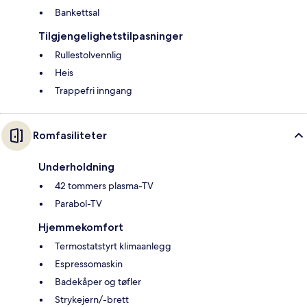
Bankettsal
Tilgjengelighetstilpasninger
Rullestolvennlig
Heis
Trappefri inngang
Romfasiliteter
Underholdning
42 tommers plasma-TV
Parabol-TV
Hjemmekomfort
Termostatstyrt klimaanlegg
Espressomaskin
Badekåper og tøfler
Strykejern/-brett