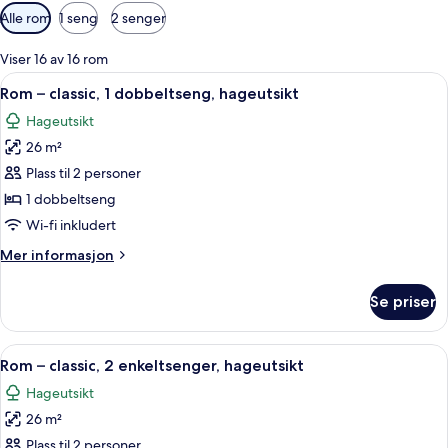
Tilgjengelige
Alle rom
1 seng
2 senger
filtre
for
Viser 16 av 16 rom
rom
Åpne
Rom – classic, 1 dobbeltseng, hageutsi
12
Rom – classic, 1 dobbeltseng, hageutsikt
alle
Hageutsikt
bildene
26 m²
av
Rom
Plass til 2 personer
–
1 dobbeltseng
classic,
Wi-fi inkludert
1
Mer
Mer informasjon
dobbeltseng,
informasjon
hageutsikt
om
Se priser
Rom
–
classic,
Åpne
Rom – classic, 2 enkeltsenger, hageuts
8
1
Rom – classic, 2 enkeltsenger, hageutsikt
alle
dobbeltseng,
Hageutsikt
hageutsikt
bildene
26 m²
av
Rom
Plass til 2 personer