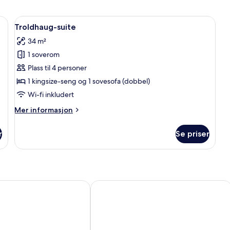
rt), individuelt dekorert og individuelt innredet
Åpne
Troldhaug-suite | Wi-fi (inkludert), in
5
Troldhaug-suite
alle
34 m²
bildene
1 soverom
av
Troldhaug-
Plass til 4 personer
suite
1 kingsize-seng og 1 sovesofa (dobbel)
Wi-fi inkludert
Mer
Mer informasjon
informasjon
om
r
Se priser
Troldhaug-
suite
l Bergen
Citybox Bergen City