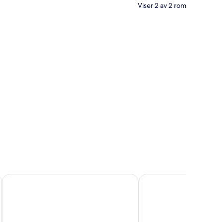
Viser 2 av 2 rom
dividuelt dekorert og individuelt innredet
Biologen Herdla
Magic Kloverhuset Harb