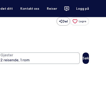
det ditt
Kontakt oss
Reiser
Logg på
Del
Lagre
Gjester
Søk