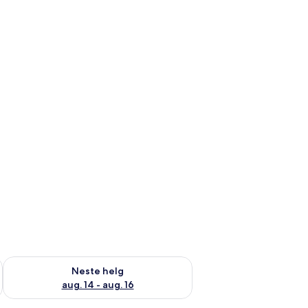
, aug. 7 - aug. 9
Sjekk tilgjengelighet for neste helg, aug. 14 - aug. 16
Neste helg
aug. 14 - aug. 16