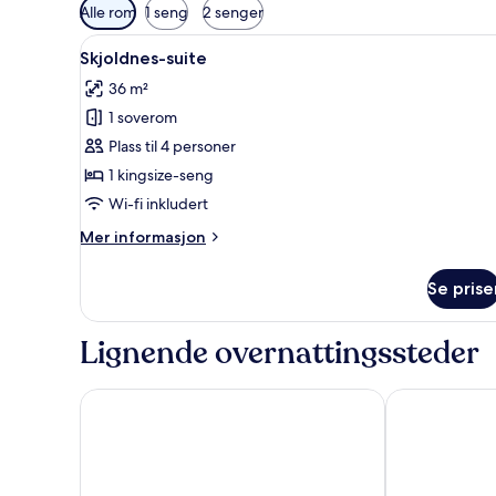
Tilgjengelige
Alle rom
1 seng
2 senger
filtre
Åpne
Skjoldnes-suite | Wi-fi (inklude
for
5
Skjoldnes-suite
alle
rom
36 m²
bildene
1 soverom
av
Skjoldnes-
Plass til 4 personer
suite
1 kingsize-seng
Wi-fi inkludert
Mer
Mer informasjon
informasjon
om
Se prise
Skjoldnes-
suite
Lignende overnattingssteder
Scandic Bergen City
Comfort Hote