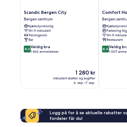
Scandic
Comfort
Scandic Bergen City
Comfort Ho
Bergen
Hotel
Bergen sentrum
Bergen sentr
City
Bergen
Kjæledyrvennlig
Kjæledyrvenn
Bergen
Bergen
Wi-fi inkludert
Parkering til
sentrum
sentrum
Treningsrom
Wi-fi inklude
Bar
Restaurant
8.0
8.4
Veldig bra
Veldig br
8,0
8,4
av
av
1 462 anmeldelser
1 007 anme
10,
10,
Veldig
Veldig
bra,
bra,
Prisen
1 280 kr
1 462
1 007
er
anmeldelser
anmeldelser
inkludert skatter og avgifter
1 280 kr
6. sep.–7. sep.
Logg på for å se aktuelle rabatter og
fordeler får du!