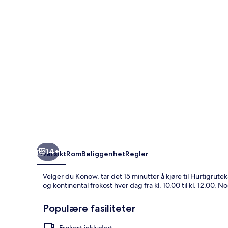
14+
Oversikt
Rom
Beliggenhet
Regler
Velger du Konow, tar det 15 minutter å kjøre til Hurtigrut
og kontinental frokost hver dag fra kl. 10.00 til kl. 12.00. 
Populære fasiliteter
Frokost inkludert