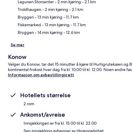
Lagunen Storsenter
- 2 min kjøring
- 2.1 km
Troldhaugen
- 2 min kjøring
- 2.1 km
Kart
Bryggen
- 13 min kjøring
- 11.7 km
Fiskemarked
- 13 min kjøring
- 11.7 km
Bryggen
- 14 min kjøring
- 12.6 km
Se mer
Konow
Velger du Konow, tar det 15 minutter å kjøre til Hurtigrutekaien og
kontinental frokost hver dag fra kl. 10.00 til kl. 12.00. Noen andre fas
Informasjon om avbestillingsrett
Hotellets størrelse
2 rom
Ankomst/avreise
Innsjekkingen er fra kl. 15.00 til kl. 22.00
Sen innsjekking avhenger av tilgjengelighet