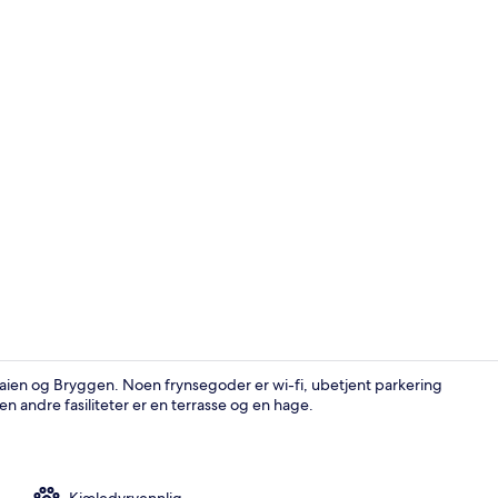
Eksteriør
ekaien og Bryggen. Noen frynsegoder er wi-fi, ubetjent parkering
Noen andre fasiliteter er en terrasse og en hage.
Skjoldnes-sui
Kjæledyrvennlig