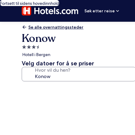
Fortsett til sidens hovedinnhold
Søk etter reise
Se alle overnattingssteder
Konow
Overnattingssted
med
Hotell i Bergen
3.5
Velg datoer for å se priser
stjerner
Hvor vil du hen?
Bildegalleri
av
Konow