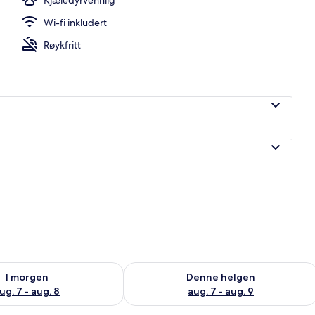
Wi-fi inkludert
Røykfritt
elighet for i morgen, aug. 7 - aug. 8
Sjekk tilgjengelighet for denne helgen
I morgen
Denne helgen
ug. 7 - aug. 8
aug. 7 - aug. 9