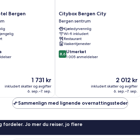
Citybox
tel Bergen
Citybox Bergen City
Bergen
um
Bergen sentrum
City
lig
Kjæledyrvennlig
Bergen
gjengelig
Wi-fi inkludert
sentrum
rt
Restaurant
Vaskeritjenester
8.6
a
Utmerket
8,6
av
ldelser
1 005 anmeldelser
10,
Utmerket,
1 005
Prisen
Prisen
1 731 kr
2 012 kr
anmeldelser
er
er
inkludert skatter og avgifter
inkludert skatter og avgifter
1 731 kr
2 012 kr
6. sep.–7. sep.
6. sep.–7. sep.
Sammenlign med lignende overnattingssteder
 fordeler. Jo mer du reiser, jo flere