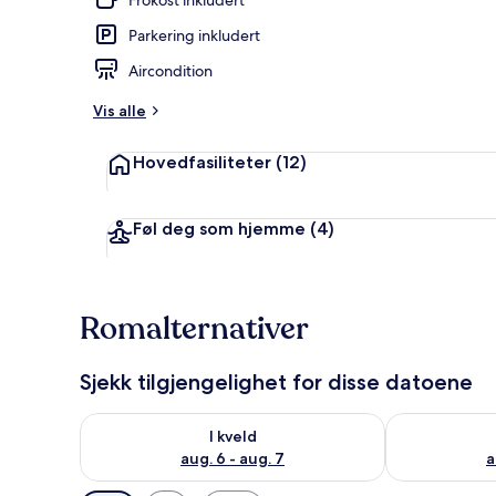
Parkering inkludert
Resepsjon
Aircondition
Vis alle
Hovedfasiliteter
(12)
Føl deg som hjemme
(4)
Romalternativer
Sjekk tilgjengelighet for disse datoene
Sjekk tilgjengelighet for i kveld, aug. 6 - aug. 7
Sjekk tilgjeng
I kveld
aug. 6 - aug. 7
a