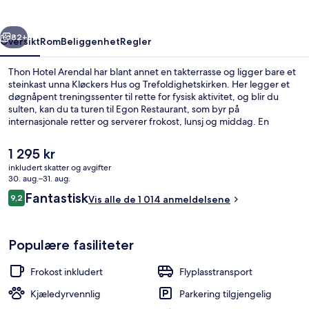
rige
Neste
82+
Oversikt
Rom
Beliggenhet
Regler
Thon Hotel Arendal har blant annet en takterrasse og ligger bare et
steinkast unna Kløckers Hus og Trefoldighetskirken. Her legger et
døgnåpent treningssenter til rette for fysisk aktivitet, og blir du
sulten, kan du ta turen til Egon Restaurant, som byr på
internasjonale retter og serverer frokost, lunsj og middag. En
bar/lounge og en terrasse er noen andre høydepunkter her.
Den
1 295 kr
nåværende
inkludert skatter og avgifter
prisen
30. aug.–31. aug.
Eksteriør
er
Anmeldelser
Fantastisk
9,2
Vis alle de 1 014 anmeldelsene
1 295 kr
9,2 av 10 –
Populære fasiliteter
Frokost inkludert
Flyplasstransport
Kjæledyrvennlig
Parkering tilgjengelig