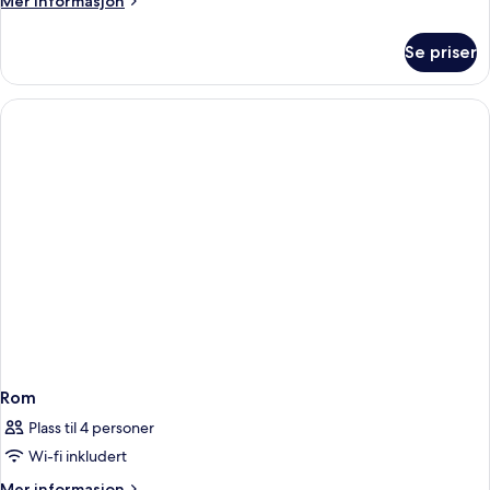
Mer informasjon
informasjon
om
Se priser
Rom
Rom
Plass til 4 personer
Wi-fi inkludert
Mer
Mer informasjon