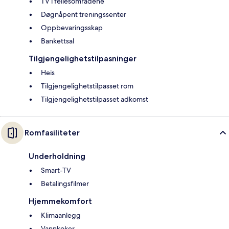
TV i fellesområdene
Døgnåpent treningssenter
Oppbevaringsskap
Bankettsal
Tilgjengelighetstilpasninger
Heis
Tilgjengelighetstilpasset rom
Tilgjengelighetstilpasset adkomst
Romfasiliteter
Underholdning
Smart-TV
Betalingsfilmer
Hjemmekomfort
Klimaanlegg
Vannkoker