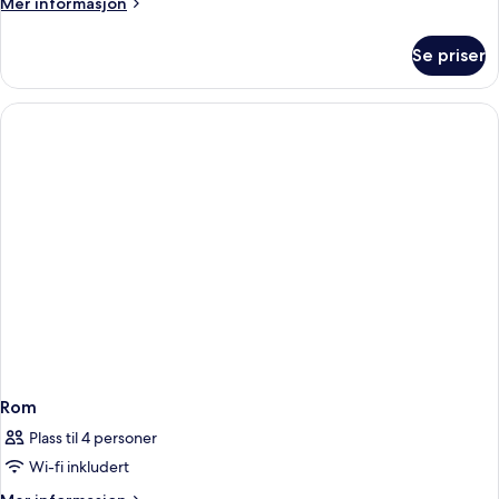
Mer
Mer informasjon
standard,
informasjon
om
ikke-
Se priser
Tomannsrom
røyk
–
standard,
ikke-
røyk
Rom
Plass til 4 personer
Wi-fi inkludert
Mer