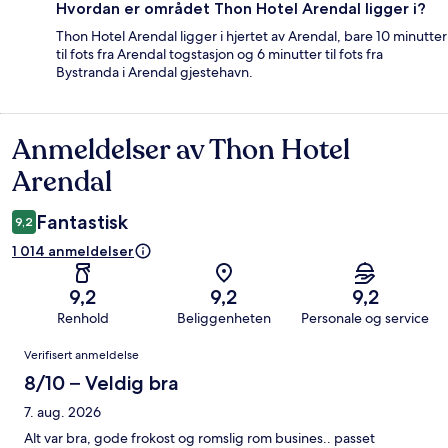
Hvordan er området Thon Hotel Arendal ligger i?
Thon Hotel Arendal ligger i hjertet av Arendal, bare 10 minutter
til fots fra Arendal togstasjon og 6 minutter til fots fra
Bystranda i Arendal gjestehavn.
Anmeldelser av Thon Hotel
Anmeldelser
Arendal
Fantastisk
9,2
1 014 anmeldelser
9,2
9,2
9,2
Renhold
Beliggenheten
Personale og service
Anmeldelser
Verifisert anmeldelse
8/10 – Veldig bra
7. aug. 2026
Alt var bra, gode frokost og romslig rom busines.. passet