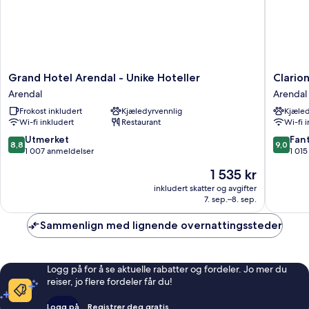
Grand
Clarion
Grand Hotel Arendal - Unike Hoteller
Clario
Hotel
Hotel
Arendal
Arendal
Arendal
Tyholm
Frokost inkludert
Kjæledyrvennlig
Kjæled
-
Arendal
Wi-fi inkludert
Restaurant
Wi-fi 
Unike
Arendal
Hoteller
8.8
9.0
Utmerket
Fant
8,8
9,0
Arendal
av
av
1 007 anmeldelser
1 01
10,
10,
Prisen
1 535 kr
Utmerket,
Fantasti
er
1 007
1 015
inkludert skatter og avgifter
1 535 kr
7. sep.–8. sep.
anmeldelser
anmelde
Sammenlign med lignende overnattingssteder
Logg på for å se aktuelle rabatter og fordeler. Jo mer du
reiser, jo flere fordeler får du!
Logg på
Registrer deg gratis