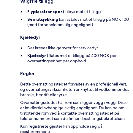
Valgfrie tillegg
Flyplasstransport
tilbys mot et tillegg
Sen utsjekking
kan avtales mot et tillegg på NOK 100
(med forbehold om tilgjengelighet)
Kjæledyr
Det kreves ikke gebyrer for servicedyr
Kjæledyr
tillates mot et tillegg på 400 NOK per
overnattingsenhet per opphold
Regler
Dette overnattingsstedet forvaltes av en profesjonell vert,
og overnattingsvirksomheten er knyttet til vedkommendes
bransje, bedrift eller yrke.
Overnattingsstedet har rom som ligger vegg i vegg. Disse
er imidlertid avhengige av tilgjengelighet. Du kan be om
tilstøtende rom ved å kontakte overnattingsstedet på
telefonnummeret som du finner i bestillingsbekreftelsen.
Kun registrerte gjester kan oppholde seg på
gjesterommene.