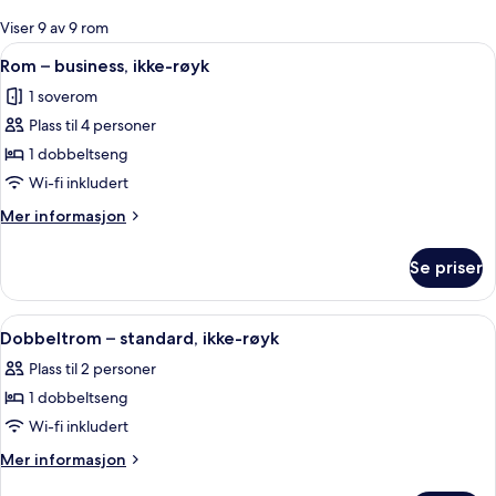
for
Viser 9 av 9 rom
rom
Åpne
Rom – business, ikke-røyk | Utsikt fra
10
Rom – business, ikke-røyk
alle
1 soverom
bildene
Plass til 4 personer
av
Rom
1 dobbeltseng
–
Wi-fi inkludert
business,
Mer
Mer informasjon
ikke-
informasjon
røyk
om
Se priser
Rom
–
business,
Åpne
Sengetøy av topp kvalitet, senger m
8
ikke-
Dobbeltrom – standard, ikke-røyk
alle
røyk
Plass til 2 personer
bildene
1 dobbeltseng
av
Dobbeltrom
Wi-fi inkludert
–
Mer
Mer informasjon
standard,
informasjon