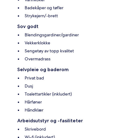
Badekåper og tøfler
Strykejern/-brett
Sov godt
Blendingsgardiner/gardiner
Vekkerklokke
Sengetøy av topp kvalitet
Overmadrass
Selvpleie og baderom
Privat bad
Dusj
Toalettartikler (inkludert)
Hårføner
Håndklær
Arbeidsutstyr og -fasiliteter
Skrivebord
Wi-fi (inkludert)