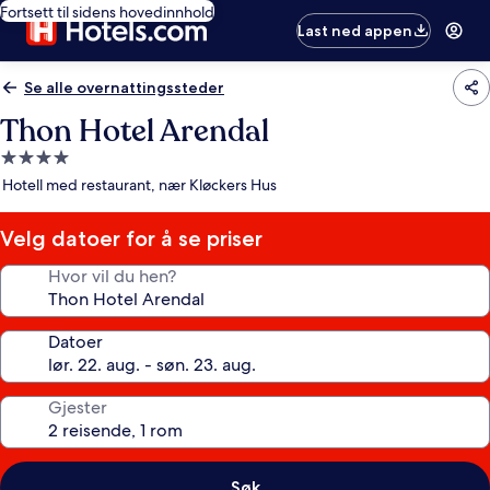
Fortsett til sidens hovedinnhold
Last ned appen
Se alle overnattingssteder
Thon Hotel Arendal
Overnattingssted
med
Hotell med restaurant, nær Kløckers Hus
4.0
stjerner
Velg datoer for å se priser
Hvor vil du hen?
Datoer
Gjester
Søk