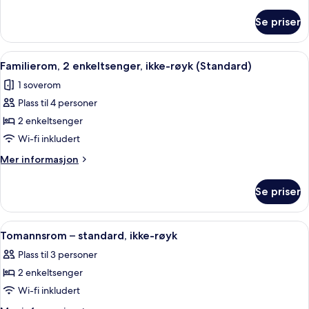
informasjon
røyk
om
Se priser
Rom
–
superior,
Åpne
Familierom, 2 enkeltsenger, ikke-røyk
7
ikke-
Familierom, 2 enkeltsenger, ikke-røyk (Standard)
alle
røyk
1 soverom
bildene
Plass til 4 personer
av
Familierom,
2 enkeltsenger
2
Wi-fi inkludert
enkeltsenger,
Mer
Mer informasjon
ikke-
informasjon
røyk
om
Se priser
Familierom,
(Standard)
2
enkeltsenger,
Åpne
Utsikt fra rommet
6
ikke-
Tomannsrom – standard, ikke-røyk
alle
røyk
Plass til 3 personer
(Standard)
bildene
2 enkeltsenger
av
Tomannsrom
Wi-fi inkludert
–