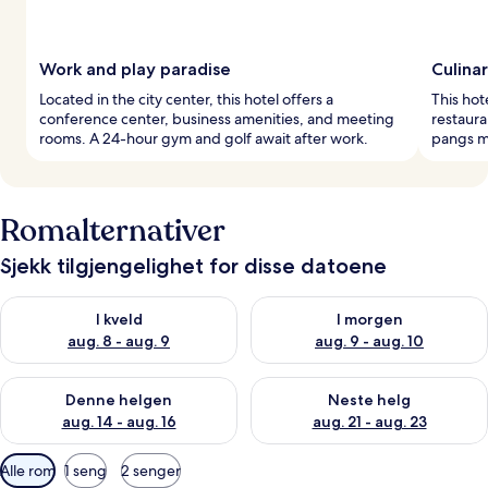
Work and play paradise
Culinar
Located in the city center, this hotel offers a
This hot
conference center, business amenities, and meeting
restaura
rooms. A 24-hour gym and golf await after work.
pangs me
Romalternativer
Sjekk tilgjengelighet for disse datoene
Sjekk tilgjengelighet for i kveld, aug. 8 - aug. 9
Sjekk tilgjengelighet for i mor
I kveld
I morgen
aug. 8 - aug. 9
aug. 9 - aug. 10
Sjekk tilgjengelighet for denne helgen, aug. 14 - aug. 16
Sjekk tilgjengelighet for neste
Denne helgen
Neste helg
aug. 14 - aug. 16
aug. 21 - aug. 23
Tilgjengelige
Alle rom
1 seng
2 senger
filtre