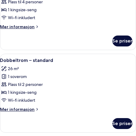
Rom
Plass til 4 personer
–
1 kingsize-seng
superior,
Wi-fi inkludert
1
Mer
Mer informasjon
kingsize-
informasjon
seng
om
Se priser
Rom
–
superior,
Åpne
Senger med overmadrass, safe på romm
6
1
Dobbeltrom – standard
alle
kingsize-
26 m²
seng
bildene
1 soverom
av
Dobbeltrom
Plass til 2 personer
–
1 kingsize-seng
standard
Wi-fi inkludert
Mer
Mer informasjon
informasjon
om
Se priser
Dobbeltrom
–