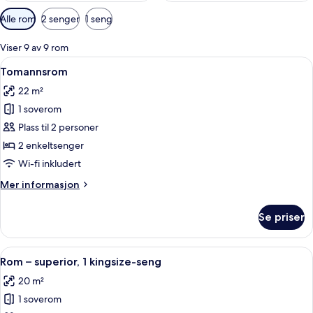
Tilgjengelige
Alle rom
2 senger
1 seng
filtre
for
Viser 9 av 9 rom
rom
Åpne
Senger med overmadrass, safe på romm
6
Tomannsrom
alle
22 m²
bildene
1 soverom
av
Tomannsrom
Plass til 2 personer
2 enkeltsenger
Wi-fi inkludert
Mer
Mer informasjon
informasjon
om
Se priser
Tomannsrom
Åpne
Senger med overmadrass, safe på romm
8
Rom – superior, 1 kingsize-seng
alle
20 m²
bildene
1 soverom
av