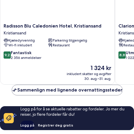
Radisson
Clarion
Radisson Blu Caledonien Hotel, Kristiansand
Clarion
Blu
Hotel
Kristiansand
Kristian
Caledonien
Ernst
Kjæledyrvennlig
Parkering tilgjengelig
Kjæled
Hotel,
Kristian
Wi-fi inkludert
Restaurant
Restau
Kristiansand
Kristiansand
9.2
8.8
Fantastisk
Utm
9,2
8,8
av
av
2 356 anmeldelser
1 02
10,
10,
Prisen
1 324 kr
Fantastisk,
Utmerke
er
2 356
1 022
inkludert skatter og avgifter
1 324 kr
30. aug.–31. aug.
anmeldelser
anmelde
Sammenlign med lignende overnattingssteder
Logg på for å se aktuelle rabatter og fordeler. Jo mer du
reiser, jo flere fordeler får du!
Logg på
Registrer deg gratis