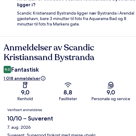
ligger i?
Scandic Kristiansand Bystranda ligger nær Bystranda i Arendal
gjestehavn, bare 3 minutter til fots fra Aquarama Bad og 8
minutter til fots fra Markens gate.
Anmeldelser av Scandic
Anmeldelser
Kristiansand Bystranda
Fantastisk
9,0
1 018 anmeldelser
9,0
8,8
9,0
Renhold
Fasiliteter
Personale og service
Anmeldelser
Verifisert anmeldelse
10/10 – Suverent
7. aug. 2026
Suverent. Supergod frokost med masse utvalg