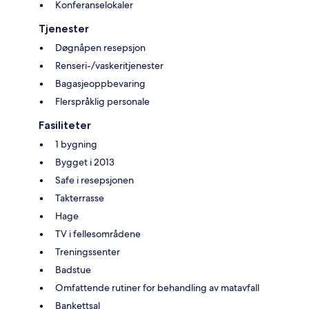
Konferanselokaler
Tjenester
Døgnåpen resepsjon
Renseri-/vaskeritjenester
Bagasjeoppbevaring
Flerspråklig personale
Fasiliteter
1 bygning
Bygget i 2013
Safe i resepsjonen
Takterrasse
Hage
TV i fellesområdene
Treningssenter
Badstue
Omfattende rutiner for behandling av matavfall
Bankettsal