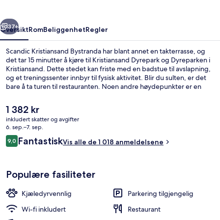
rige
Neste
37+
Oversikt
Rom
Beliggenhet
Regler
Scandic Kristiansand Bystranda har blant annet en takterrasse, og
det tar 15 minutter å kjøre til Kristiansand Dyrepark og Dyreparken i
Kristiansand. Dette stedet kan friste med en badstue til avslapning,
og et treningssenter innbyr til fysisk aktivitet. Blir du sulten, er det
bare å ta turen til restauranten. Noen andre høydepunkter er en
snackbar/delikatesseforretning, en terrasse og en hage. Andre
reisende skryter av blant annet den vennlige betjeningen.
Den
1 382 kr
nåværende
inkludert skatter og avgifter
prisen
6. sep.–7. sep.
Lounge
er
Anmeldelser
Fantastisk
9,0
Vis alle de 1 018 anmeldelsene
1 382 kr
9,0 av 10 –
Populære fasiliteter
Kjæledyrvennlig
Parkering tilgjengelig
Wi-fi inkludert
Restaurant