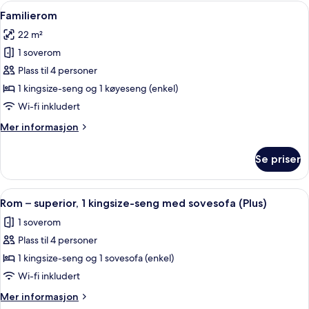
standard
Åpne
Senger med overmadrass, safe på romm
5
Familierom
alle
22 m²
bildene
1 soverom
av
Familierom
Plass til 4 personer
1 kingsize-seng og 1 køyeseng (enkel)
Wi-fi inkludert
Mer
Mer informasjon
informasjon
om
Se priser
Familierom
Åpne
Senger med overmadrass, safe på romm
6
Rom – superior, 1 kingsize-seng med sovesofa (Plus)
alle
1 soverom
bildene
Plass til 4 personer
av
Rom
1 kingsize-seng og 1 sovesofa (enkel)
–
Wi-fi inkludert
superior,
Mer
Mer informasjon
1
informasjon