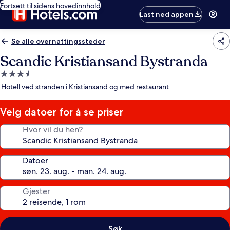
Fortsett til sidens hovedinnhold
Last ned appen
Se alle overnattingssteder
Scandic Kristiansand Bystranda
Overnattingssted
med
Hotell ved stranden i Kristiansand og med restaurant
3.5
stjerner
Velg datoer for å se priser
Hvor vil du hen?
Datoer
Gjester
Søk