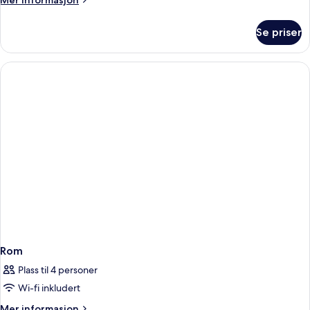
Mer informasjon
informasjon
om
Se priser
Standard
King
Rom
Plass til 4 personer
Wi-fi inkludert
Mer
Mer informasjon