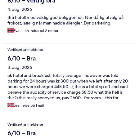
8/10 – Veldig bra
4. aug. 2026
Bra hotell med veldig god beliggenhet. Nor dårlig utvalg på
frokost, særlig når man hadde allergier. Dyr parkering.
Eva - linn, reise på 2 netter
Verifisert anmeldelse
6/10 – Bra
3. aug. 2026
ok hotel and breakfast, totally average . however was told
parking for 24 hours was kr.300 but when we left after only 20
hours we were charged 448,50 :-( this is a total rip off and cant
believe the audacity of service charge 58,50 what the hell is
this?) this really annoyed us, pay 2600+ for room + this for
parking which should be included in the room price.... this made
Lee, reise på 1 natt
our night very expensive, wont be using this offer again that's
for sure.
Verifisert anmeldelse
6/10 – Bra