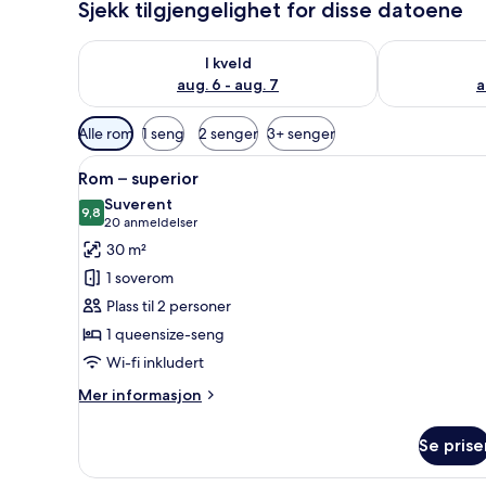
Sjekk tilgjengelighet for disse datoene
Sjekk tilgjengelighet for i kveld, aug. 6 - aug. 7
Sjekk tilgjeng
I kveld
aug. 6 - aug. 7
a
Tilgjengelige
Alle rom
1 seng
2 senger
3+ senger
filtre
Åpne
Rom – superior | Minibar, saf
for
13
Rom – superior
alle
rom
Suverent
bildene
9,8
9,8 av 10
(20
20 anmeldelser
av
anmeldelser)
30 m²
Rom
1 soverom
–
Plass til 2 personer
superior
1 queensize-seng
Wi-fi inkludert
Mer
Mer informasjon
informasjon
om
Se prise
Rom
–