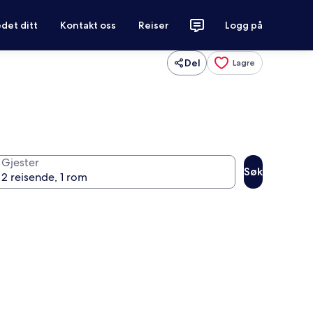
det ditt
Kontakt oss
Reiser
Logg på
Del
Lagre
Gjester
Søk