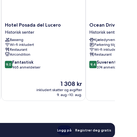
Hotel
Ocean
Hotel Posada del Lucero
Ocean Drive Sevilla
Posada
Drive
Historisk senter
Historisk senter
del
Sevilla
Basseng
Kjæledyrvennlig
Lucero
Historisk
Wi-fi inkludert
Parkering tilgjengelig
Historisk
senter
Restaurant
Wi-fi inkludert
senter
Aircondition
Restaurant
9.0
9.4
Fantastisk
Suverent
9,0
9,4
av
av
965 anmeldelser
374 anmeldelser
10,
10,
Fantastisk,
Suverent,
Prisen
1 308 kr
965
374
er
anmeldelser
anmeldelser
inkludert skatter og avgifter
inkludert 
1 308 kr
9. aug.–10. aug.
Logg på
Registrer deg gratis