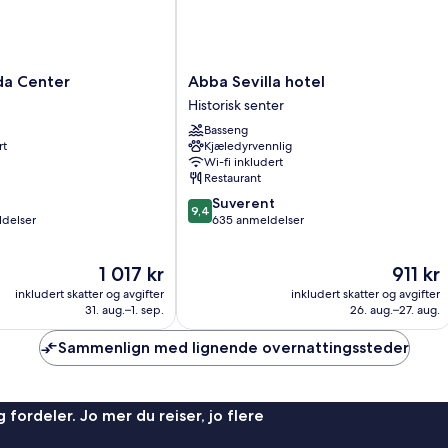
Abba
da Center
Abba Sevilla hotel
Sevilla
Historisk senter
hotel
Basseng
Historisk
rt
Kjæledyrvennlig
senter
Wi-fi inkludert
Restaurant
9.4
Suverent
9,4
av
ldelser
635 anmeldelser
10,
Suverent,
Prisen
Prisen
1 017 kr
911 kr
635
er
er
anmeldelser
inkludert skatter og avgifter
inkludert skatter og avgifter
1 017 kr
911 kr
31. aug.–1. sep.
26. aug.–27. aug.
Sammenlign med lignende overnattingssteder
 fordeler. Jo mer du reiser, jo flere