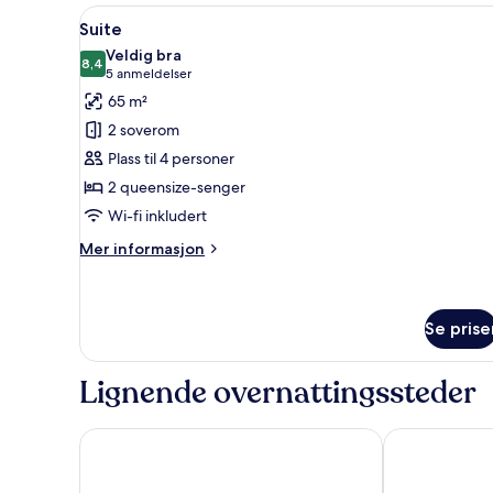
superior
Åpne
Suite | Oppholdsområde | LCD
10
Suite
alle
Veldig bra
bildene
8,4
8,4 av 10
(5
5 anmeldelser
av
anmeldelser)
65 m²
Suite
2 soverom
Plass til 4 personer
2 queensize-senger
Wi-fi inkludert
Mer
Mer informasjon
informasjon
om
Suite
Se prise
Lignende overnattingssteder
Hotel Rey Alfonso X
Hotel Giralda