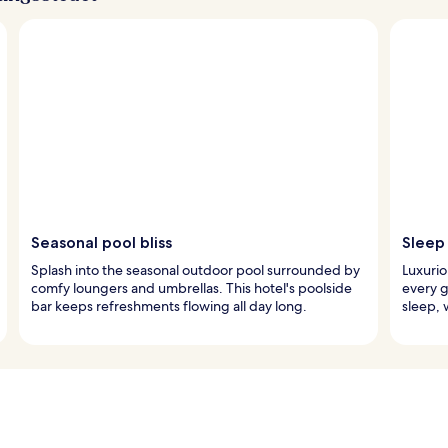
Seasonal pool bliss
Sleep 
Splash into the seasonal outdoor pool surrounded by
Luxuri
comfy loungers and umbrellas. This hotel's poolside
every 
bar keeps refreshments flowing all day long.
sleep, 