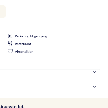
 utendørsbasseng, bassengparasoller og solsenger
Parkering tilgjengelig
Restaurant
Aircondition
ttingsstedet