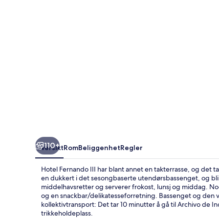
110+
Oversikt
Rom
Beliggenhet
Regler
Hotel Fernando III har blant annet en takterrasse, og det tar 
en dukkert i det sesongbaserte utendørsbassenget, og blir 
middelhavsretter og serverer frokost, lunsj og middag. Noe
og en snackbar/delikatesseforretning. Bassenget og den ve
kollektivtransport: Det tar 10 minutter å gå til Archivo de I
trikkeholdeplass.