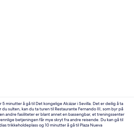
Matområde
5 minutter å gå til Det kongelige Alcázar i Sevilla. Det er deilig å ta
du sulten, kan du ta turen til Restaurante Fernando III, som byr på
n andre fasiliteter er blant annet en bassengbar, et treningssenter
Dobbeltrom –
nnlige betjeningen får mye skryt fra andre reisende. Du kan gå til
ndias trikkeholdeplass og 10 minutter å gå til Plaza Nueva