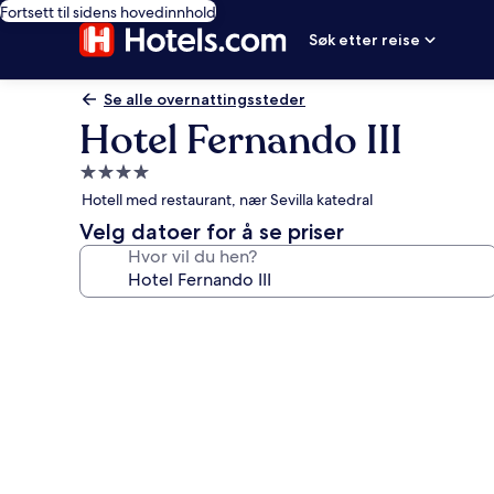
Fortsett til sidens hovedinnhold
Søk etter reise
Se alle overnattingssteder
Hotel Fernando III
Overnattingssted
med
Hotell med restaurant, nær Sevilla katedral
4.0
Velg datoer for å se priser
stjerner
Hvor vil du hen?
Bildegalleri
av
Hotel
Fernando
III