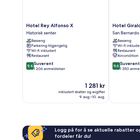
Hotel
Hotel
Hotel Rey Alfonso X
Hotel Giral
Rey
Giralda
Historisk senter
San Bernardo
Alfonso
Center
Basseng
Basseng
X
San
Parkering tilgjengelig
Wi-fi inklude
Historisk
Bernardo
Wi-fi inkludert
Restaurant
senter
Restaurant
Aircondition
9.4
9.6
Suverent
Suverent
9,4
9,6
av
av
1 206 anmeldelser
1 350 anme
10,
10,
Suverent,
Suverent,
Prisen
1 281 kr
1 206
1 350
er
anmeldelser
anmeldelser
inkludert skatter og avgifter
1 281 kr
9. aug.–10. aug.
Logg på for å se aktuelle rabatter og
fordeler får du!