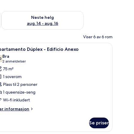
, aug. 7 - aug. 9
Sjekk tilgjengelighet for neste helg, aug. 14 - aug. 16
Neste helg
aug. 14 - aug. 16
Viser 6 av 6 rom
) | Minibar, safe på rommet, skrivebord og skrivebord for bærbar PC
pne
Apartamento Dúplex - Edificio Anexo | Opp
12
artamento Dúplex - Edificio Anexo
le
Bra
ildene
0
7,0 av 10
(2
2 anmeldelser
v
anmeldelser)
75 m²
partamento
1 soverom
úplex
Plass til 2 personer
1 queensize-seng
ificio
Wi-fi inkludert
nexo
er
r informasjon
formasjon
m
Se priser
artamento
plex