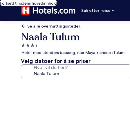
Fortsett til sidens hovedinnhold
Søk etter reise
Se alle overnattingssteder
Naala Tulum
Overnattingssted
med
Hotell med utendørs basseng, nær Maya-ruinene i Tulum
3.5
Velg datoer for å se priser
stjerner
Hvor vil du hen?
Bildegalleri
av
Naala
Tulum