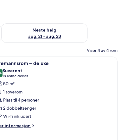
, aug. 14 - aug. 16
Sjekk tilgjengelighet for neste helg, aug. 21 - aug. 23
Neste helg
aug. 21 - aug. 23
Viser 4 av 4 rom
 minibar og safe på rommet
pne
Sengetøy av topp kvalitet, dundyner, miniba
7
iremannsrom – deluxe
le
Suverent
ildene
4
9,4 av 10
(18
18 anmeldelser
v
anmeldelser)
50 m²
iremannsrom
1 soverom
Plass til 4 personer
eluxe
2 dobbeltsenger
Wi-fi inkludert
er
r informasjon
formasjon
m