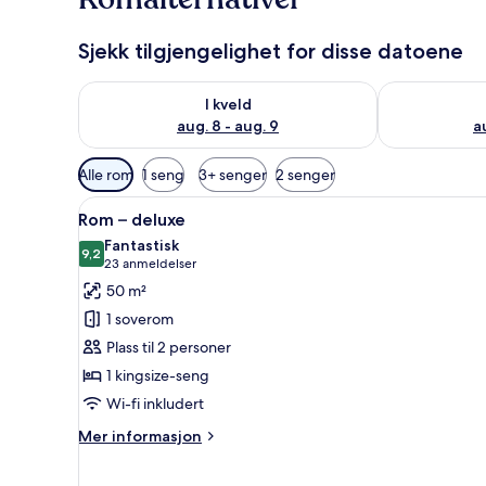
Sjekk tilgjengelighet for disse datoene
Sjekk tilgjengelighet for i kveld, aug. 8 - aug. 9
Sjekk tilgjeng
I kveld
aug. 8 - aug. 9
a
Tilgjengelige
Alle rom
1 seng
3+ senger
2 senger
filtre
Åpne
Sengetøy av topp kvalitet, du
for
7
Rom – deluxe
alle
rom
Fantastisk
bildene
9,2
9,2 av 10
(23
23 anmeldelser
av
anmeldelser)
50 m²
Rom
1 soverom
–
Plass til 2 personer
deluxe
1 kingsize-seng
Wi-fi inkludert
Mer
Mer informasjon
informasjon
om