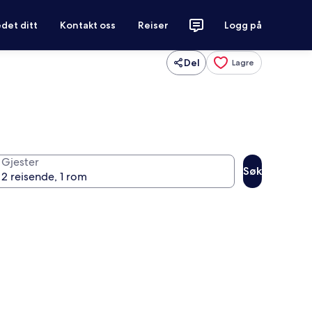
det ditt
Kontakt oss
Reiser
Logg på
Del
Lagre
Gjester
Søk