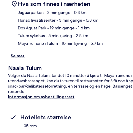
Hva som finnes i nærheten
Jaguarparken
- 3 min gange
- 0.3 km
Hunab livsstilssenter
- 3 min gange
- 0.3 km
Kart
Dos Aguas Park
- 19 min gange
- 1.6 km
Tulum sykehus
- 5 min kjøring
- 2.5 km
Maya-ruinene i Tulum
- 10 min kjøring
- 5.7 km
Se mer
Naala Tulum
Velger du Naala Tulum, tar det 10 minutter å kjøre til Maya-ruinene i
utendørsbassenget, kan du ta turen til restauranten for å få noe å spis
snackbar/delikatesseforretning, en terrasse og en hage. Bassenget 
reisende.
Informasjon om avbestillingsrett
Hotellets størrelse
95 rom