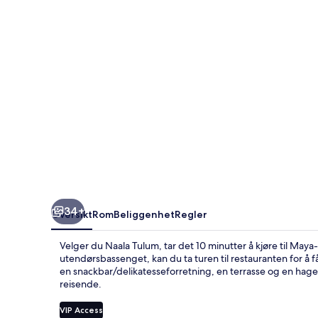
34+
Oversikt
Rom
Beliggenhet
Regler
Velger du Naala Tulum, tar det 10 minutter å kjøre til Maya
utendørsbassenget, kan du ta turen til restauranten for å få 
en snackbar/delikatesseforretning, en terrasse og en hage
reisende.
VIP Access