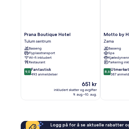
Prana
Motto
Prana Boutique Hotel
Motto by H
Boutique
by
Tulum sentrum
Zama
Hotel
Hilton
Basseng
Basseng
Tulum
Tulum
Flyplasstransport
Spa
sentrum
Zama
Wi-fi inkludert
Kjæledyrvenn
Restaurant
Parkering ink
9.0
8.6
Fantastisk
Utmerket
9,0
8,6
av
av
493 anmeldelser
387 anmeld
10,
10,
Prisen
651 kr
Fantastisk,
Utmerket,
er
493
387
inkludert skatter og avgifter
651 kr
9. aug.–10. aug.
anmeldelser
anmeldelser
Logg på for å se aktuelle rabatter og