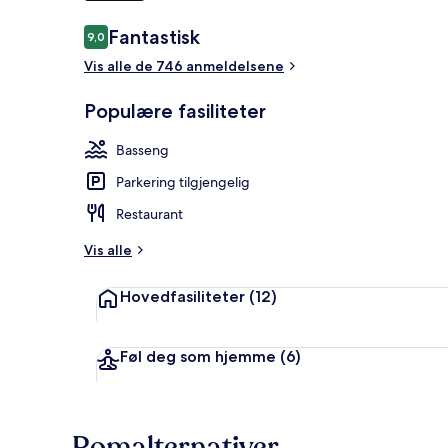
Anmeldelser
Fantastisk
9,0
9,0 av 10 –
Eksteriør
Vis alle de 746 anmeldelsene
Populære fasiliteter
Basseng
Parkering tilgjengelig
Restaurant
Vis alle
Hovedfasiliteter
(12)
Føl deg som hjemme
(6)
Romalternativer