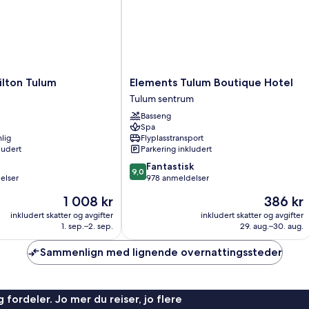
Elements
ilton Tulum
Elements Tulum Boutique Hotel
Tulum
Tulum sentrum
Boutique
Basseng
Hotel
Spa
Tulum
lig
Flyplasstransport
sentrum
ludert
Parkering inkludert
9.0
Fantastisk
9,0
av
elser
978 anmeldelser
10,
Prisen
Prisen
1 008 kr
386 kr
Fantastisk,
er
er
978
inkludert skatter og avgifter
inkludert skatter og avgifter
1 008 kr
386 kr
1. sep.–2. sep.
29. aug.–30. aug.
anmeldelser
Sammenlign med lignende overnattingssteder
 fordeler. Jo mer du reiser, jo flere