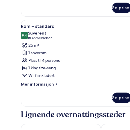
Rom
–
Se prise
deluxe
Åpne
Sengetøy av topp kvalitet, du
7
Rom – standard
alle
Suverent
bildene
9,4
9,4 av 10
(18
18 anmeldelser
av
anmeldelser)
25 m²
Rom
1 soverom
–
Plass til 4 personer
standard
1 kingsize-seng
Wi-fi inkludert
Mer
Mer informasjon
informasjon
om
Se prise
Rom
–
standard
Lignende overnattingssteder
Prana Boutique Hotel
Motto by Hil