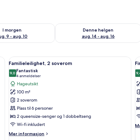
elighet for i morgen, aug. 9 - aug. 10
Sjekk tilgjengelighet for denne helgen
I morgen
Denne helgen
ug. 9 - aug. 10
aug. 14 - aug. 16
ndyner, minibar og safe på rommet
Åpne
Sengetøy av topp kvalitet, dundyner,
Å
8
Familieleilighet, 2 soverom
F
alle
al
Fantastisk
bildene
9,0
b
9,
9,0 av 10
(4
4 anmeldelser
av
a
anmeldelser)
Hageutsikt
Familieleilighet,
F
100 m²
2
–
2 soverom
soverom
d
Plass til 6 personer
2 queensize-senger og 1 dobbeltseng
Wi-fi inkludert
M
Me
in
Mer
Mer informasjon
o
informasjon