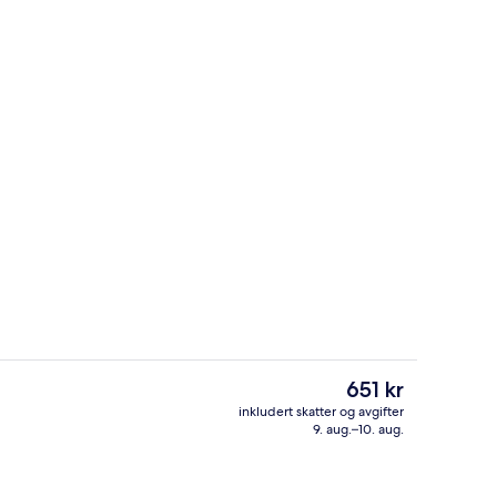
Solterrasse
Den
651 kr
nåværende
inkludert skatter og avgifter
prisen
9. aug.–10. aug.
Fasade
er
651 kr