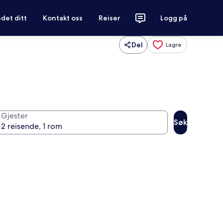
det ditt
Kontakt oss
Reiser
Logg på
Del
Lagre
Gjester
Søk