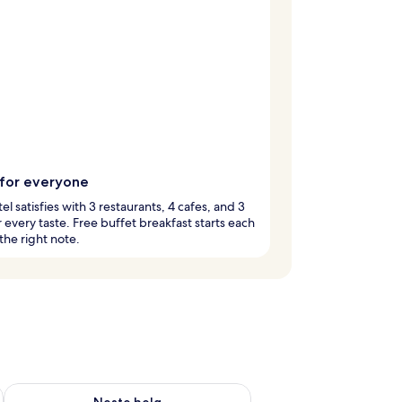
 for everyone
tel satisfies with 3 restaurants, 4 cafes, and 3
r every taste. Free buffet breakfast starts each
the right note.
, aug. 7 - aug. 9
Sjekk tilgjengelighet for neste helg, aug. 14 - aug. 16
Neste helg