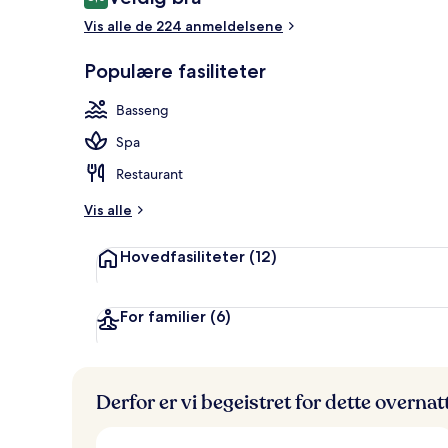
8,0 av 10 –
Vis alle de 224 anmeldelsene
Overnattings
Populære fasiliteter
Basseng
Spa
Restaurant
Vis alle
Hovedfasiliteter
(12)
For familier
(6)
Derfor er vi begeistret for dette overna