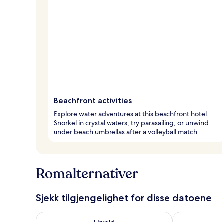
Beachfront activities
Explore water adventures at this beachfront hotel.
Snorkel in crystal waters, try parasailing, or unwind
under beach umbrellas after a volleyball match.
Romalternativer
Sjekk tilgjengelighet for disse datoene
Sjekk tilgjengelighet for i kveld, aug. 6 - aug. 7
Sjekk tilgjeng
I kveld