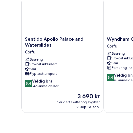
Sentido Apollo Palace and Waterslides
Wyndham Cor
Sentido
Wyndham
Sentido Apollo Palace and
Wyndham Co
Apollo
Corfu
Waterslides
Corfu
Palace
Acharavi
Corfu
Basseng
and
Corfu
Frokost inklu
Waterslides
Basseng
Spa
Frokost inkludert
Corfu
Parkering ink
Spa
Flyplasstransport
8.4
Veldig br
8,4
av
61 anmelde
8.4
Veldig bra
8,4
10,
av
146 anmeldelser
Veldig
10,
Prisen
3 690 kr
bra,
Veldig
er
61
bra,
inkludert skatter og avgifter
3 690 kr
anmeldelser
2. sep.–3. sep.
146
anmeldelser