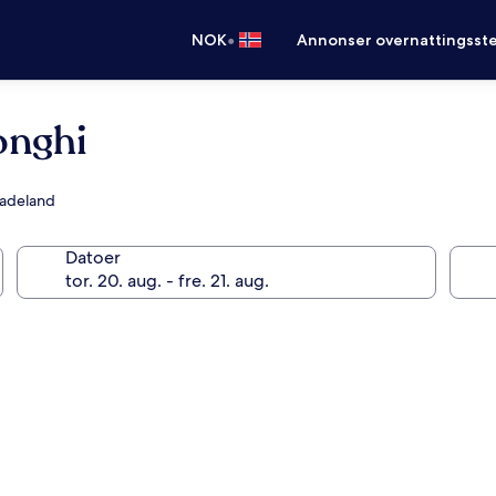
•
NOK
Annonser overnattingsste
onghi
 badeland
Datoer