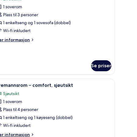
ildene
1 soverom
v
omannsrom,
Plass til 3 personer
lveutsikt
1 enkeltseng og 1 sovesofa (dobbel)
Wi-fi inkludert
er
r informasjon
formasjon
m
mannsrom,
veutsikt
Se priser
Wi-fi (inkludert) og sengetøy
pne
Balkong
2
remannsrom – comfort, sjøutsikt
le
Sjøutsikt
ildene
1 soverom
v
iremannsrom
Plass til 4 personer
1 enkeltseng og 1 køyeseng (dobbel)
omfort,
Wi-fi inkludert
jøutsikt
er
r informasjon