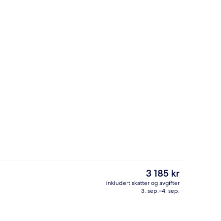
Bungalow, 1 dobbeltseng, ved strandk
Den
3 185 kr
nåværende
inkludert skatter og avgifter
prisen
3. sep.–4. sep.
sstedets uteområder
Luftbilde
er
3 185 kr