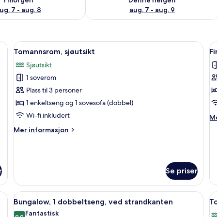
ug. 7 - aug. 8
aug. 7 - aug. 9
i (inkludert) og sengetøy
Åpne
Tomannsrom, sjøutsikt | Wi-fi (inklud
Å
5
Tomannsrom, sjøutsikt
F
alle
al
Sjøutsikt
bildene
b
1 soverom
av
a
Tomannsrom,
F
Plass til 3 personer
sjøutsikt
h
1 enkeltseng og 1 sovesofa (dobbel)
Wi-fi inkludert
M
Me
in
Mer
Mer informasjon
o
informasjon
Fi
om
ha
Tomannsrom,
sjøutsikt
r
Se priser
t | Wi-fi (inkludert) og sengetøy
Åpne
Bungalow, 1 dobbeltseng, ved strandka
Å
5
Bungalow, 1 dobbeltseng, ved strandkanten
T
alle
al
Fantastisk
9,0