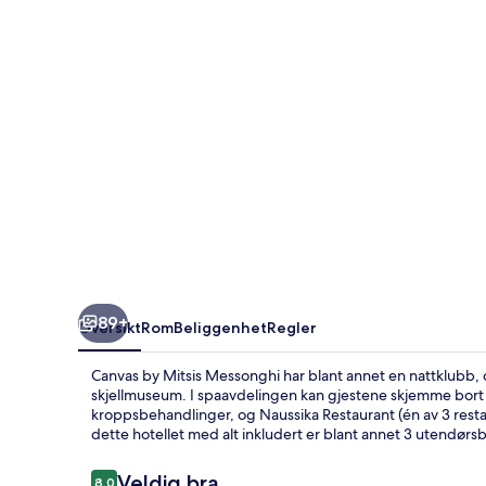
89+
Oversikt
Rom
Beliggenhet
Regler
Canvas by Mitsis Messonghi har blant annet en nattklubb, o
skjellmuseum. I spaavdelingen kan gjestene skjemme bort
kroppsbehandlinger, og Naussika Restaurant (én av 3 rest
dette hotellet med alt inkludert er blant annet 3 utendørs
Anmeldelser
Veldig bra
8,0