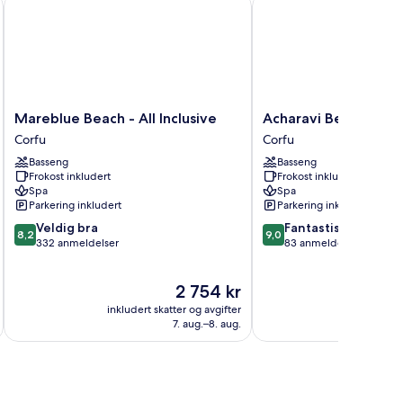
Mareblue Beach - All Inclusive
Acharavi Beach Hotel
Mareblue
Acharavi
Mareblue Beach - All Inclusive
Acharavi Beach Hote
Beach
Beach
Corfu
Corfu
-
Hotel
Basseng
Basseng
All
Corfu
Frokost inkludert
Frokost inkludert
Inclusive
Spa
Spa
Corfu
Parkering inkludert
Parkering inkludert
8.2
9.0
Veldig bra
Fantastisk
8,2
9,0
av
av
332 anmeldelser
83 anmeldelser
10,
10,
Veldig
Fantastisk,
Prisen
2 754 kr
bra,
83
er
332
anmeldelser
inkludert skatter og avgifter
inkludert 
2 754 kr
anmeldelser
7. aug.–8. aug.