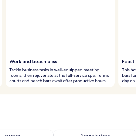
Work and beach bliss
Feast
Tackle business tasks in well-equipped meeting
This ho
rooms, then rejuvenate at the full-service spa. Tennis
bars fo
courts and beach bars await after productive hours.
day on 
elighet for i morgen, aug. 7 - aug. 8
Sjekk tilgjengelighet for denne helgen
I morgen
Denne helgen