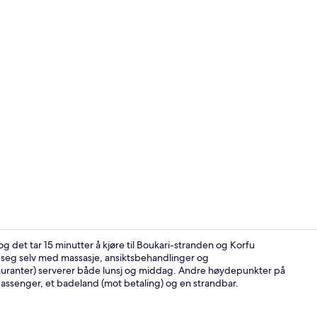
Nattklubb
g det tar 15 minutter å kjøre til Boukari-stranden og Korfu
 seg selv med massasje, ansiktsbehandlinger og
auranter) serverer både lunsj og middag. Andre høydepunkter på
Overnatting
bassenger, et badeland (mot betaling) og en strandbar.