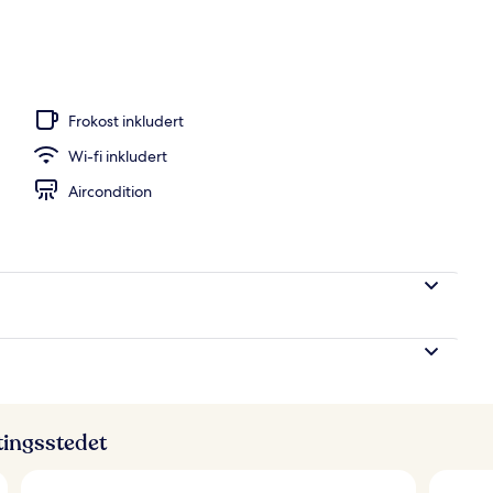
stedets uteområder
Frokost inkludert
Wi-fi inkludert
Aircondition
ttingsstedet