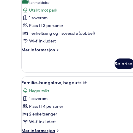
bildene
8,0 av 10
(1
1 anmeldelse
av
anmeldelse)
Utsikt mot park
Tomannsrom
1 soverom
–
Plass til 3 personer
comfort,
1 enkeltseng og 1 sovesofa (dobbel)
sjøutsikt
Wi-fi inkludert
Mer
Mer informasjon
informasjon
om
Se prise
Tomannsrom
–
comfort,
Åpne
Wi-fi (inkludert) og sengetøy
6
sjøutsikt
Familie-bungalow, hageutsikt
alle
Hageutsikt
bildene
1 soverom
av
Familie-
Plass til 4 personer
bungalow,
2 enkeltsenger
hageutsikt
Wi-fi inkludert
Mer
Mer informasjon