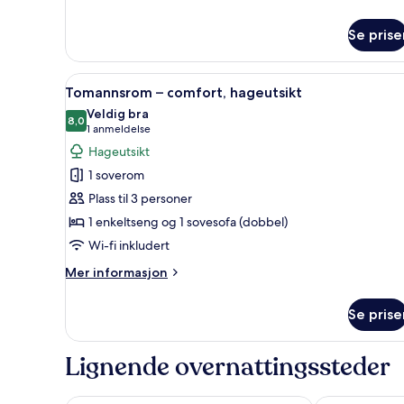
informasjon
om
Se prise
Familie-
bungalow,
hageutsikt
Åpne
Tomannsrom – comfort, hageuts
15
Tomannsrom – comfort, hageutsikt
alle
Veldig bra
bildene
8,0
8,0 av 10
(1
1 anmeldelse
av
anmeldelse)
Hageutsikt
Tomannsrom
1 soverom
–
Plass til 3 personer
comfort,
1 enkeltseng og 1 sovesofa (dobbel)
hageutsikt
Wi-fi inkludert
Mer
Mer informasjon
informasjon
om
Se prise
Tomannsrom
–
comfort,
Lignende overnattingssteder
hageutsikt