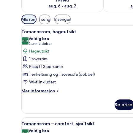
aug. 6 - aug. 7
a
Tilgjengelige
Alle rom
1 seng
2 senger
filtre
Åpne
Tomannsrom, hageutsikt | Wi-f
for
5
Tomannsrom, hageutsikt
alle
rom
Veldig bra
bildene
8,0
8,0 av 10
(2
2 anmeldelser
av
anmeldelser)
Hageutsikt
Tomannsrom,
1 soverom
hageutsikt
Plass til 3 personer
1 enkeltseng og 1 sovesofa (dobbel)
Wi-fi inkludert
Mer
Mer informasjon
informasjon
om
Se prise
Tomannsrom,
hageutsikt
Åpne
Tomannsrom – comfort, sjøutsik
6
Tomannsrom – comfort, sjøutsikt
alle
Veldig bra
8,0