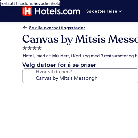
Fortsett til sidens hovedinnhold
Søk etter reise
Se alle overnattingssteder
Canvas by Mitsis Mess
Overnattingssted
med
Hotell, med alt inkludert, i Korfu og med 3 restauranter og
4.0
Velg datoer for å se priser
stjerner
Hvor vil du hen?
Bildegalleri
av
Canvas
by
Mitsis
Messonghi