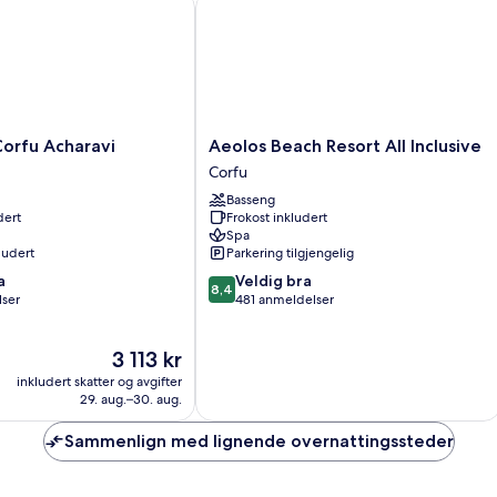
fu Acharavi
Aeolos Beach Resort All Inclusive
Aeolos
rfu Acharavi
Aeolos Beach Resort All Inclusive
Beach
Corfu
Resort
Basseng
All
dert
Frokost inkludert
Inclusive
Spa
Corfu
ludert
Parkering tilgjengelig
8.4
a
Veldig bra
8,4
av
lser
481 anmeldelser
10,
Veldig
Prisen
3 113 kr
bra,
er
481
inkludert skatter og avgifter
3 113 kr
anmeldelser
29. aug.–30. aug.
Sammenlign med lignende overnattingssteder