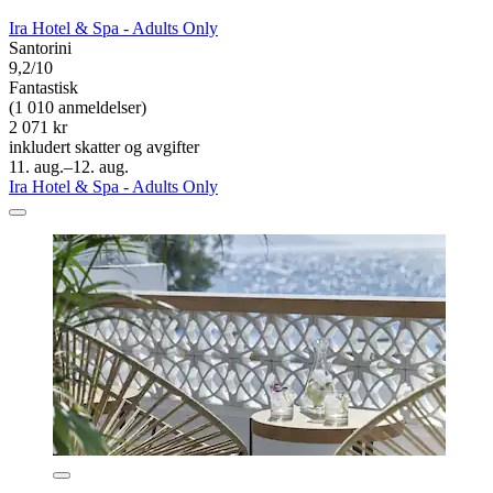
Ira Hotel & Spa - Adults Only
Santorini
9,2/10
Fantastisk
(1 010 anmeldelser)
2 071 kr
inkludert skatter og avgifter
11. aug.–12. aug.
Ira Hotel & Spa - Adults Only