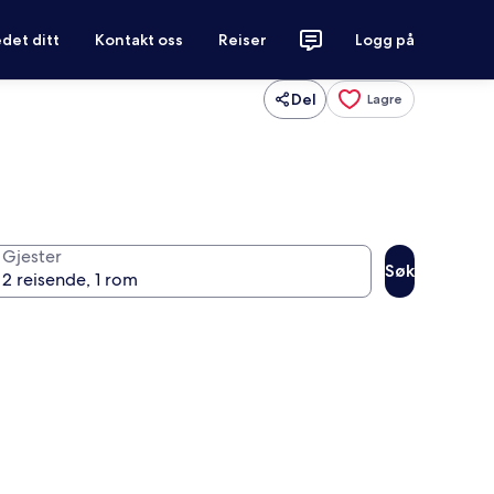
det ditt
Kontakt oss
Reiser
Logg på
Del
Lagre
Gjester
Søk