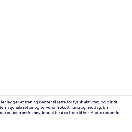
Diverse
 legger et treningssenter til rette for fysisk aktivitet, og blir du
nternasjonale retter og serverer frokost, lunsj og middag. En
sse er noen andre høydepunkter å se frem til her. Andre reisende
Diverse