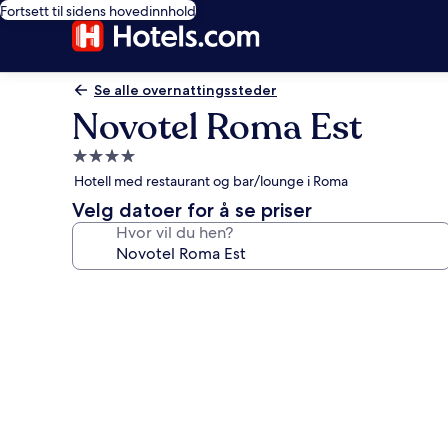
Fortsett til sidens hovedinnhold
Se alle overnattingssteder
Novotel Roma Est
Overnattingssted
med
Hotell med restaurant og bar/lounge i Roma
4.0
Velg datoer for å se priser
stjerner
Hvor vil du hen?
Bildegalleri
av
Novotel
Roma
Est