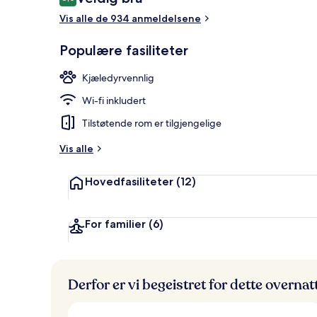
8,0 av 10 –
Vis alle de 934 anmeldelsene
Bar ved bass
Populære fasiliteter
Kjæledyrvennlig
Wi-fi inkludert
Tilstøtende rom er tilgjengelige
Vis alle
Hovedfasiliteter
(12)
For familier
(6)
Derfor er vi begeistret for dette overna