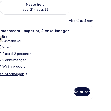
, aug. 14 - aug. 16
Sjekk tilgjengelighet for neste helg, aug. 21 - aug. 23
Neste helg
aug. 21 - aug. 23
Viser 4 av 4 rom
tøy av topp kvalitet, minibar, safe på rommet og skrivebord
pne
Tomannsrom – superior, 2 enkeltsenger | Seng
11
mannsrom – superior, 2 enkeltsenger
le
Bra
ildene
4
7,4 av 10
(3
3 anmeldelser
v
anmeldelser)
25 m²
omannsrom
Plass til 2 personer
2 enkeltsenger
uperior,
Wi-fi inkludert
nkeltsenger
er
r informasjon
formasjon
m
omannsrom
Se priser
perior,
keltsenger