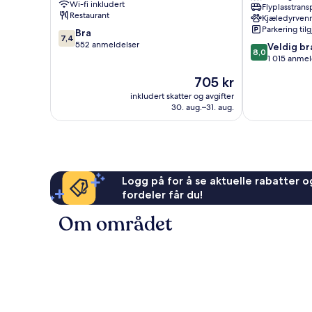
Wi-fi inkludert
Flyplasstrans
Dei
Restaurant
Kjæledyrvenn
Medici
Parkering til
7.4
Bra
by
7,4
av
552 anmeldelser
8.0
IHG
Veldig br
8,0
10,
av
Magliana
1 015 anmel
Bra,
10,
Vecchia
Prisen
705 kr
552
Veldig
er
anmeldelser
bra,
inkludert skatter og avgifter
705 kr
30. aug.–31. aug.
1 015
anmeldelser
Logg på for å se aktuelle rabatter og
fordeler får du!
Om området