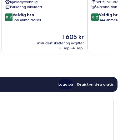
Kjæledyrvennlig
Wi-fi inkludert
Parkering inkludert
Aircondition
8.2
8.2
Veldig bra
Veldig bra
8,2
8,2
av
av
856 anmeldelser
344 anmeldelser
10,
10,
Veldig
Veldig
Prisen
1 605 kr
bra,
bra,
er
856
344
inkludert skatter og avgifter
inkludert 
1 605 kr
anmeldelser
anmeldelser
3. sep.–4. sep.
Logg på
Registrer deg gratis