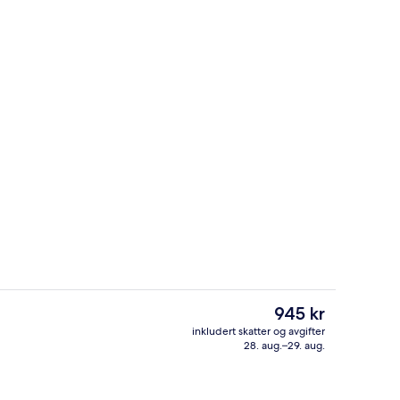
Resepsjon
Den
945 kr
nåværende
inkludert skatter og avgifter
prisen
28. aug.–29. aug.
Resepsjon
er
945 kr