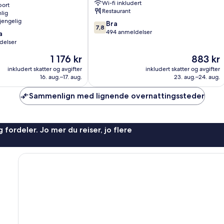
Wi-fi inkludert
port
Restaurant
lig
gjengelig
7.8
Bra
7,8
av
494 anmeldelser
a
10,
delser
Bra,
Prisen
Prisen
1 176 kr
883 kr
494
er
er
anmeldelser
inkludert skatter og avgifter
inkludert skatter og avgifter
1 176 kr
883 kr
16. aug.–17. aug.
23. aug.–24. aug.
Sammenlign med lignende overnattingssteder
 fordeler. Jo mer du reiser, jo flere