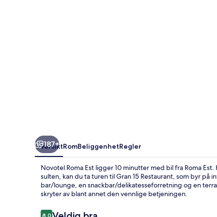
187+
Oversikt
Rom
Beliggenhet
Regler
Novotel Roma Est ligger 10 minutter med bil fra Roma Est. Her
sulten, kan du ta turen til Gran 15 Restaurant, som byr på i
bar/lounge, en snackbar/delikatesseforretning og en terra
skryter av blant annet den vennlige betjeningen.
Anmeldelser
Veldig bra
8,0