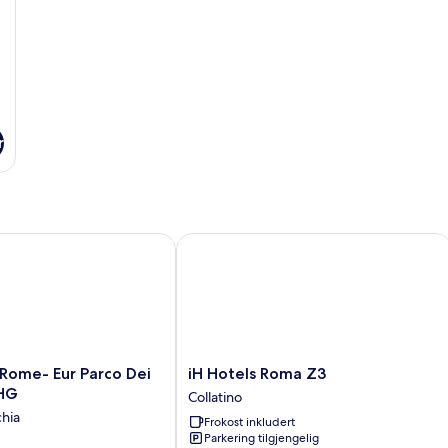
dobbeltseng
r
ome- Eur Parco Dei Medici by IHG
iH Hotels Roma Z3
iH
 Rome- Eur Parco Dei
iH Hotels Roma Z3
Hotels
IHG
Collatino
Roma
hia
Frokost inkludert
Z3
Parkering tilgjengelig
Collatino