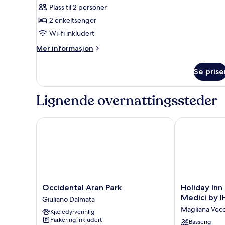
Plass til 2 personer
bildene
2 enkeltsenger
av
Rom
Wi-fi inkludert
–
Mer
Mer informasjon
superior,
informasjon
om
2
Se prise
Rom
enkeltsenger
–
superior,
Lignende overnattingssteder
2
enkeltsenger
Occidental Aran Park
Holiday Inn R
Occidental
Holiday
Occidental Aran Park
Holiday Inn
Aran
Inn
Medici by 
Giuliano Dalmata
Park
Rome-
Magliana Vecc
Kjæledyrvennlig
Giuliano
Eur
Parkering inkludert
Dalmata
Parco
Basseng