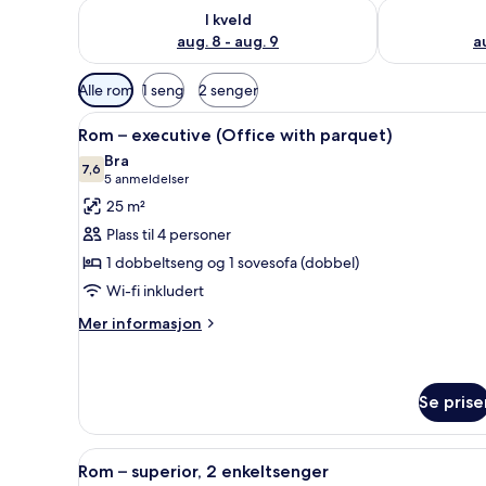
Sjekk tilgjengelighet for i kveld, aug. 8 - aug. 9
Sjekk tilgjeng
I kveld
aug. 8 - aug. 9
a
Tilgjengelige
Alle rom
1 seng
2 senger
filtre
Åpne
Rom – executive (Office with p
for
16
Rom – executive (Office with parquet)
alle
rom
Bra
bildene
7,6
7,6 av 10
(5
5 anmeldelser
av
anmeldelser)
25 m²
Rom
Plass til 4 personer
–
1 dobbeltseng og 1 sovesofa (dobbel)
executive
Wi-fi inkludert
(Office
with
Mer
Mer informasjon
informasjon
parquet)
om
Rom
–
Se prise
executive
(Office
Åpne
Rom – superior, 2 enkeltsenger
with
8
Rom – superior, 2 enkeltsenger
parquet)
alle