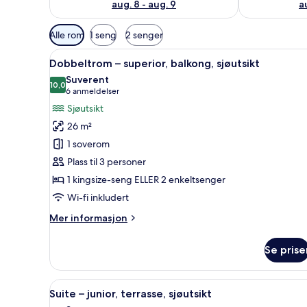
aug. 8 - aug. 9
a
Tilgjengelige
Alle rom
1 seng
2 senger
filtre
Åpne
Dobbeltrom – superior, balkong
for
15
Dobbeltrom – superior, balkong, sjøutsikt
alle
rom
Suverent
bildene
10,0
10,0 av 10
(6
6 anmeldelser
av
anmeldelser)
Sjøutsikt
Dobbeltrom
26 m²
–
1 soverom
superior,
Plass til 3 personer
balkong,
1 kingsize-seng ELLER 2 enkeltsenger
sjøutsikt
Wi-fi inkludert
Mer
Mer informasjon
informasjon
om
Se prise
Dobbeltrom
–
superior,
Åpne
Suite – junior, terrasse, sjøut
21
balkong,
Suite – junior, terrasse, sjøutsikt
alle
sjøutsikt