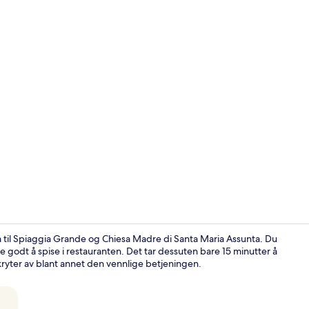
Video laget 
gå til Spiaggia Grande og Chiesa Madre di Santa Maria Assunta. Du
e godt å spise i restauranten. Det tar dessuten bare 15 minutter å
 skryter av blant annet den vennlige betjeningen.
Fasade – kve