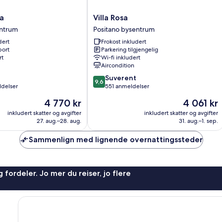
Villa
a
Villa Rosa
Rosa
entrum
Positano bysentrum
Positano
dert
Frokost inkludert
bysentrum
port
Parkering tilgjengelig
rt
Wi-fi inkludert
Aircondition
9.6
Suverent
9,6
av
ldelser
551 anmeldelser
10,
Prisen
Prisen
4 770 kr
4 061 kr
Suverent,
er
er
551
inkludert skatter og avgifter
inkludert skatter og avgifter
4 770 kr
4 061 kr
27. aug.–28. aug.
31. aug.–1. sep.
anmeldelser
Sammenlign med lignende overnattingssteder
 fordeler. Jo mer du reiser, jo flere