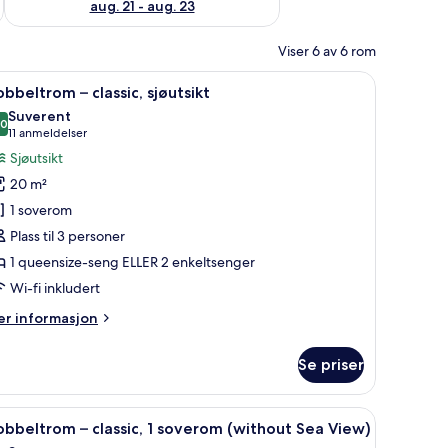
aug. 21 - aug. 23
Viser 6 av 6 rom
ikt | Minibar, safe på rommet, skrivebord og blendingsgardiner
pne
Dobbeltrom – classic, sjøutsikt | Minibar, sa
8
bbeltrom – classic, sjøutsikt
le
Suverent
ildene
,0
10,0 av 10
(11
11 anmeldelser
v
anmeldelser)
Sjøutsikt
obbeltrom
20 m²
1 soverom
assic,
Plass til 3 personer
jøutsikt
1 queensize-seng ELLER 2 enkeltsenger
Wi-fi inkludert
er
r informasjon
formasjon
m
Se priser
bbeltrom
assic,
kt | Minibar, safe på rommet, skrivebord og blendingsgardiner
pne
Dobbeltrom – classic, 1 soverom (without Sea 
7
øutsikt
bbeltrom – classic, 1 soverom (without Sea View)
le