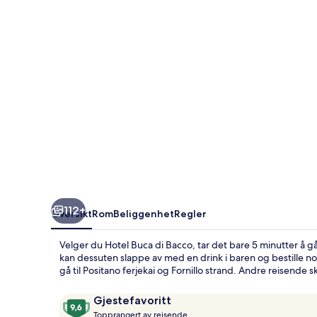
112+
Oversikt
Rom
Beliggenhet
Regler
Velger du Hotel Buca di Bacco, tar det bare 5 minutter å 
kan dessuten slappe av med en drink i baren og bestille no
gå til Positano ferjekai og Fornillo strand. Andre reisende
Anmeldelser
9,6
Gjestefavoritt
T
av
Topprangert av reisende