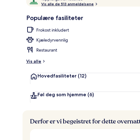
o
Vis alle de 513 anmeldelsene
10,
p
Gjestefavoritt
p
Populære fasiliteter
Lunsj og mid
r
a
Frokost inkludert
n
g
Kjæledyrvennlig
e
r
Restaurant
t
Vis alle
a
v
Hovedfasiliteter
(12)
r
e
i
Føl deg som hjemme
(6)
s
e
n
d
Derfor er vi begeistret for dette overna
e