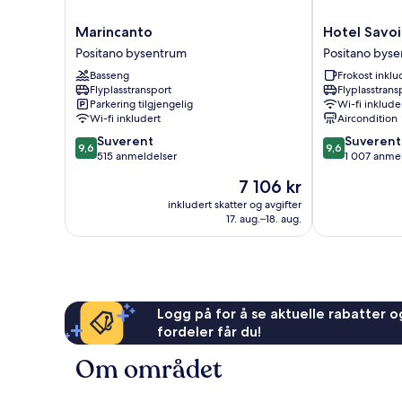
Marincanto
Hotel
Marincanto
Hotel Savoi
Positano
Savoia
Positano bysentrum
Positano bys
bysentrum
Positano
Basseng
Frokost inklu
bysentrum
Flyplasstransport
Flyplasstrans
Parkering tilgjengelig
Wi-fi inklude
Wi-fi inkludert
Aircondition
9.6
9.6
Suverent
Suverent
9,6
9,6
av
av
515 anmeldelser
1 007 anme
10,
10,
Prisen
7 106 kr
Suverent,
Suverent,
er
515
1 007
inkludert skatter og avgifter
7 106 kr
17. aug.–18. aug.
anmeldelser
anmeldelser
Logg på for å se aktuelle rabatter og
fordeler får du!
Om området