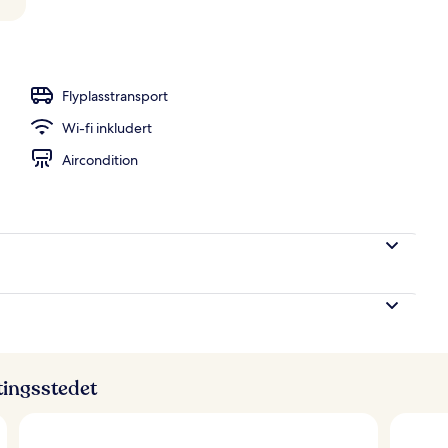
dag serveres
Flyplasstransport
Wi-fi inkludert
Aircondition
ttingsstedet