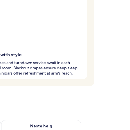
with style
es and turndown service await in each
d room. Blackout drapes ensure deep sleep,
inibars offer refreshment at arm's reach.
, aug. 14 - aug. 16
Sjekk tilgjengelighet for neste helg, aug. 21 - aug. 23
Neste helg