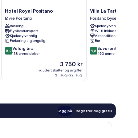
Hotel
Villa
Hotel Royal Positano
Villa La Tartana
Royal
La
Øvre Positano
Positano bysentrum
Positano
Tartana
Basseng
Kjæledyrvennlig
Øvre
Positano
Flyplasstransport
Wi-fi inkludert
Positano
bysentrum
Kjæledyrvennlig
Aircondition
Parkering tilgjengelig
Bar
8.2
9.6
Veldig bra
Suverent
8,2
9,6
av
av
138 anmeldelser
490 anmeldelser
10,
10,
Prisen
3 750 kr
Veldig
Suverent,
er
bra,
490
inkludert skatter og avgifter
inkludert 
3 750 kr
21. aug.–22. aug.
138
anmeldelser
anmeldelser
Logg på
Registrer deg gratis