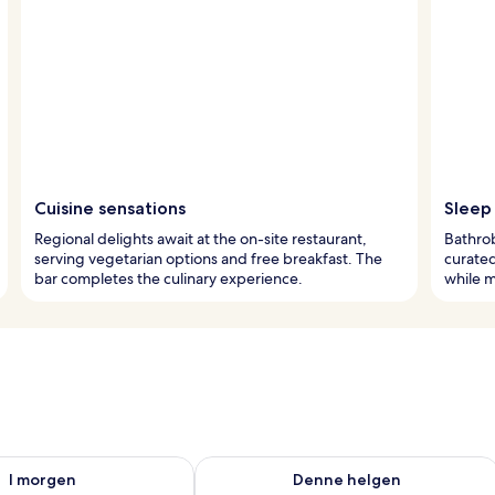
Cuisine sensations
Sleep 
Regional delights await at the on-site restaurant,
Bathrob
serving vegetarian options and free breakfast. The
curate
bar completes the culinary experience.
while m
elighet for i morgen, aug. 9 - aug. 10
Sjekk tilgjengelighet for denne helgen
I morgen
Denne helgen