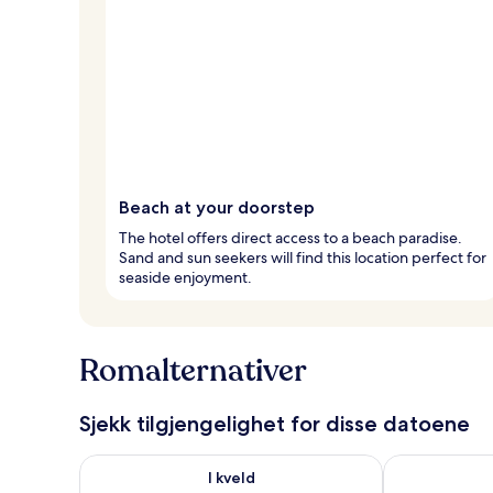
Beach at your doorstep
The hotel offers direct access to a beach paradise.
Sand and sun seekers will find this location perfect for
seaside enjoyment.
Romalternativer
Sjekk tilgjengelighet for disse datoene
Sjekk tilgjengelighet for i kveld, aug. 8 - aug. 9
Sjekk tilgjeng
I kveld