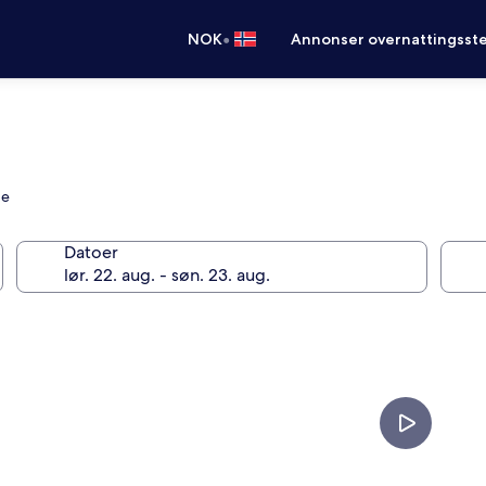
•
NOK
Annonser overnattingsste
de
Datoer