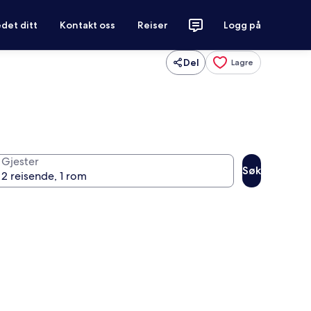
det ditt
Kontakt oss
Reiser
Logg på
Del
Lagre
Gjester
Søk