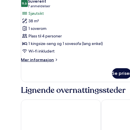
Suverent
bildene
9,6
9,6 av 10
(7
7 anmeldelser
av
anmeldelser)
Sjøutsikt
Suite
38 m²
–
1 soverom
junior,
Plass til 4 personer
terrasse,
1 kingsize-seng og 1 sovesofa (lang enkel)
sjøutsikt
Wi-fi inkludert
Mer
Mer informasjon
informasjon
om
Se prise
Suite
–
junior,
Lignende overnattingssteder
terrasse,
sjøutsikt
Marincanto
Hotel Savoia