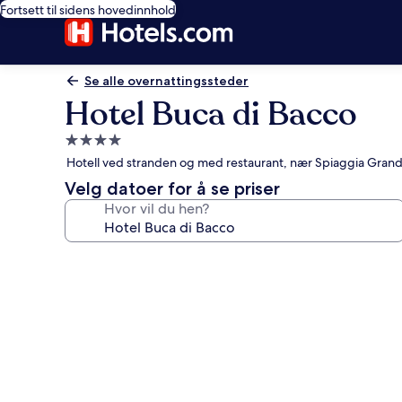
Fortsett til sidens hovedinnhold
Se alle overnattingssteder
Hotel Buca di Bacco
Overnattingssted
med
Hotell ved stranden og med restaurant, nær Spiaggia Gran
4.0
Velg datoer for å se priser
stjerner
Hvor vil du hen?
Bildegalleri
av
Hotel
Buca
di
Bacco