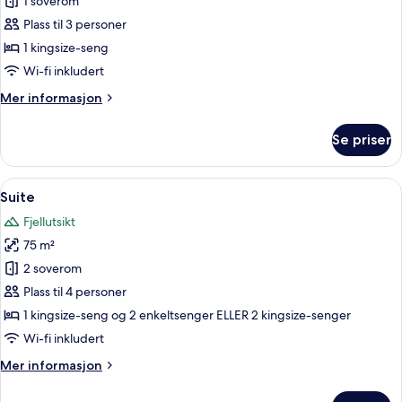
Suite
1 soverom
–
Plass til 3 personer
junior,
1 kingsize-seng
fjellutsikt
Wi-fi inkludert
Mer
Mer informasjon
informasjon
om
Se priser
Suite
–
junior,
Åpne
Suite | Romfasilitet
6
fjellutsikt
Suite
alle
Fjellutsikt
bildene
75 m²
av
Suite
2 soverom
Plass til 4 personer
1 kingsize-seng og 2 enkeltsenger ELLER 2 kingsize-senger
Wi-fi inkludert
Mer
Mer informasjon
informasjon
om