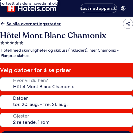
Fortsett til sidens hovedinnhold
Last ned appen
Se alle overnattingssteder
Hôtel Mont Blanc Chamonix
Overnattingssted
med
Hotell med skimuligheter og skibuss (inkludert), nær Chamonix -
5.0
Planpraz skiheis
stjerner
Velg datoer for å se priser
Hvor vil du hen?
Datoer
Gjester