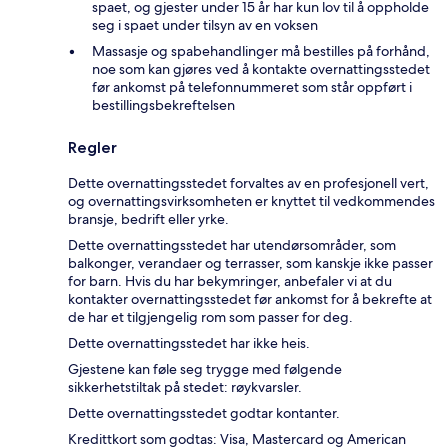
spaet, og gjester under 15 år har kun lov til å oppholde
seg i spaet under tilsyn av en voksen
Massasje og spabehandlinger må bestilles på forhånd,
noe som kan gjøres ved å kontakte overnattingsstedet
før ankomst på telefonnummeret som står oppført i
bestillingsbekreftelsen
Regler
Dette overnattingsstedet forvaltes av en profesjonell vert,
og overnattingsvirksomheten er knyttet til vedkommendes
bransje, bedrift eller yrke.
Dette overnattingsstedet har utendørsområder, som
balkonger, verandaer og terrasser, som kanskje ikke passer
for barn. Hvis du har bekymringer, anbefaler vi at du
kontakter overnattingsstedet før ankomst for å bekrefte at
de har et tilgjengelig rom som passer for deg.
Dette overnattingsstedet har ikke heis.
Gjestene kan føle seg trygge med følgende
sikkerhetstiltak på stedet: røykvarsler.
Dette overnattingsstedet godtar kontanter.
Kredittkort som godtas: Visa, Mastercard og American