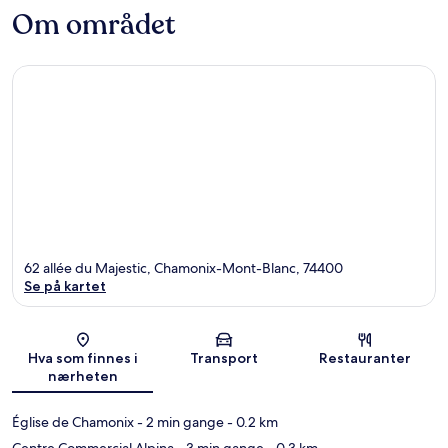
Om området
62 allée du Majestic, Chamonix-Mont-Blanc, 74400
Se på kartet
Kart
Hva som finnes i
Transport
Restauranter
nærheten
Église de Chamonix
- 2 min gange
- 0.2 km
Centre Commercial Alpina
- 3 min gange
- 0.3 km