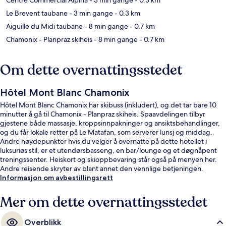
Le Brevent taubane
- 3 min gange
- 0.3 km
Aiguille du Midi taubane
- 8 min gange
- 0.7 km
Chamonix - Planpraz skiheis
- 8 min gange
- 0.7 km
Om dette overnattingsstedet
Hôtel Mont Blanc Chamonix
Hôtel Mont Blanc Chamonix har skibuss (inkludert), og det tar bare 10
minutter å gå til Chamonix - Planpraz skiheis. Spaavdelingen tilbyr
gjestene både massasje, kroppsinnpakninger og ansiktsbehandlinger,
og du får lokale retter på Le Matafan, som serverer lunsj og middag.
Andre høydepunkter hvis du velger å overnatte på dette hotellet i
luksuriøs stil, er et utendørsbasseng, en bar/lounge og et døgnåpent
treningssenter. Heiskort og skioppbevaring står også på menyen her.
Andre reisende skryter av blant annet den vennlige betjeningen.
Informasjon om avbestillingsrett
Mer om dette overnattingsstedet
Overblikk