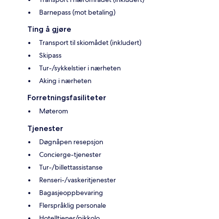
Barnepass (mot betaling)
Ting å gjøre
Transport til skiomådet (inkludert)
Skipass
Tur-/sykkelstier i nærheten
Aking i nærheten
Forretningsfasiliteter
Møterom
Tjenester
Døgnåpen resepsjon
Concierge-tjenester
Tur-/billettassistanse
Renseri-/vaskeritjenester
Bagasjeoppbevaring
Flerspråklig personale
Hotelltjener/pikkolo