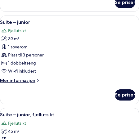
Se priser
Dobbeltrom
–
superior
Åpne
Suite – junior | Sengetøy av topp kval
6
Suite – junior
alle
Fjellutsikt
bildene
39 m²
av
Suite
1 soverom
–
Plass til 3 personer
junior
1 dobbeltseng
Wi-fi inkludert
Mer
Mer informasjon
informasjon
om
Se priser
Suite
–
junior
Åpne
Suite – junior, fjellutsikt | Sengetøy 
6
Suite – junior, fjellutsikt
alle
Fjellutsikt
bildene
45 m²
av