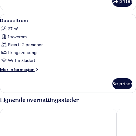
Se priser
Suite
–
junior,
Åpne
Sengetøy av topp kvalitet, minibarvar
2
balkong
Dobbeltrom
alle
27 m²
bildene
1 soverom
av
Dobbeltrom
Plass til 2 personer
1 kingsize-seng
Wi-fi inkludert
Mer
Mer informasjon
informasjon
om
Se priser
Dobbeltrom
Lignende overnattingssteder
La Folie Douce Hôtel Chamonix
Lykke Hô