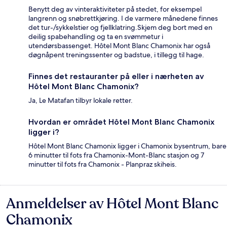
Benytt deg av vinteraktiviteter på stedet, for eksempel
langrenn og snøbrettkjøring. I de varmere månedene finnes
det tur-/sykkelstier og fjellklatring.Skjem deg bort med en
deilig spabehandling og ta en svømmetur i
utendørsbassenget. Hôtel Mont Blanc Chamonix har også
døgnåpent treningssenter og badstue, i tillegg til hage.
Finnes det restauranter på eller i nærheten av
Hôtel Mont Blanc Chamonix?
Ja, Le Matafan tilbyr lokale retter.
Hvordan er området Hôtel Mont Blanc Chamonix
ligger i?
Hôtel Mont Blanc Chamonix ligger i Chamonix bysentrum, bare
6 minutter til fots fra Chamonix-Mont-Blanc stasjon og 7
minutter til fots fra Chamonix - Planpraz skiheis.
Anmeldelser av Hôtel Mont Blanc
Anmeldelser
Chamonix