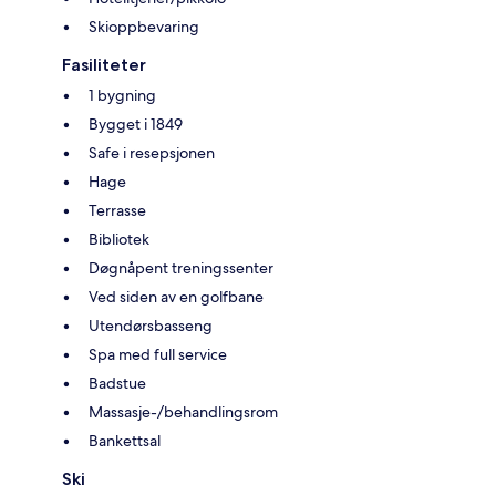
Skioppbevaring
Fasiliteter
1 bygning
Bygget i 1849
Safe i resepsjonen
Hage
Terrasse
Bibliotek
Døgnåpent treningssenter
Ved siden av en golfbane
Utendørsbasseng
Spa med full service
Badstue
Massasje-/behandlingsrom
Bankettsal
Ski