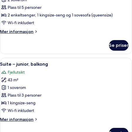
Suite
–
Plass til 5 personer
executive
2 enkeltsenger, 1 kingsize-seng og 1 sovesofa (queensize)
Wi-fi inkludert
Mer
Mer informasjon
informasjon
om
Se priser
Suite
–
executive
Åpne
Suite – junior, balkong | Sengetøy av 
5
Suite – junior, balkong
alle
Fjellutsikt
bildene
43 m²
av
Suite
1 soverom
–
Plass til 3 personer
junior,
1 kingsize-seng
balkong
Wi-fi inkludert
Mer
Mer informasjon
informasjon
om