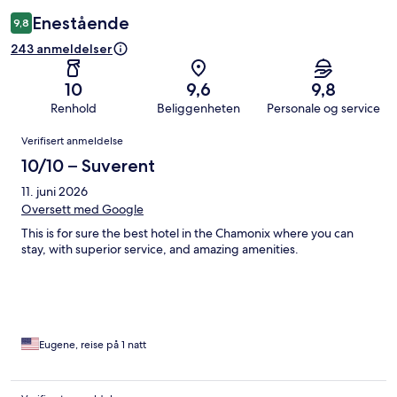
Enestående
9,8
243 anmeldelser
10
9,6
9,8
Renhold
Beliggenheten
Personale og service
Anmeldelser
Verifisert anmeldelse
10/10 – Suverent
11. juni 2026
Oversett med Google
This is for sure the best hotel in the Chamonix where you can
stay, with superior service, and amazing amenities.
Eugene, reise på 1 natt