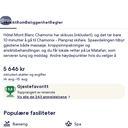
rige
Neste
72+
Oversikt
Rom
Beliggenhet
Regler
Hôtel Mont Blanc Chamonix har skibuss (inkludert), og det tar bare
10 minutter å gå til Chamonix - Planpraz skiheis. Spaavdelingen tilbyr
gjestene både massasje, kroppsinnpakninger og
ansiktsbehandlinger, og du får lokale retter på Le Matafan, som
serverer lunsj og middag. Andre høydepunkter hvis du velger å
overnatte på dette hotellet i luksuriøs stil, er et utendørsbasseng, en
bar/lounge og et døgnåpent treningssenter. Heiskort og
Den
5 646 kr
skioppbevaring står også på menyen her. Andre reisende skryter av
nåværende
inkludert skatter og avgifter
blant annet den vennlige betjeningen.
prisen
14. aug.–15. aug.
Suite – junior, fjellutsikt | Sengetøy 
er
Anmeldelser
9,8
Gjestefavoritt
5 646 kr
T
av
Topprangert av reisende
o
Vis alle de 243 anmeldelsene
10,
p
Gjestefavoritt
p
Populære fasiliteter
r
a
n
Basseng
Spa
g