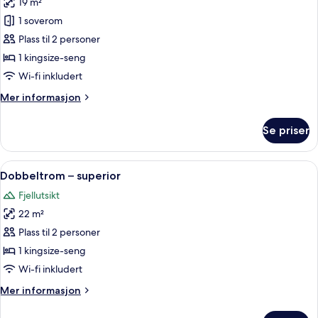
19 m²
av
Rom
1 soverom
–
Plass til 2 personer
standard
1 kingsize-seng
Wi-fi inkludert
Mer
Mer informasjon
informasjon
om
Se priser
Rom
–
standard
Åpne
Dobbeltrom – superior | Sengetøy av t
4
Dobbeltrom – superior
alle
Fjellutsikt
bildene
22 m²
av
Dobbeltrom
Plass til 2 personer
–
1 kingsize-seng
superior
Wi-fi inkludert
Mer
Mer informasjon
informasjon
om