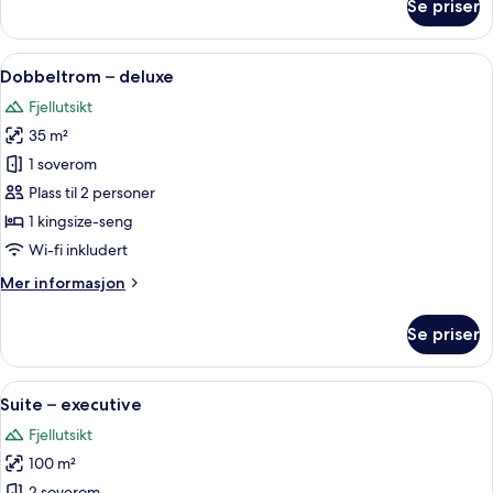
Se priser
Suite
Åpne
Dobbeltrom – deluxe | Sengetøy av top
4
Dobbeltrom – deluxe
alle
Fjellutsikt
bildene
35 m²
av
Dobbeltrom
1 soverom
–
Plass til 2 personer
deluxe
1 kingsize-seng
Wi-fi inkludert
Mer
Mer informasjon
informasjon
om
Se priser
Dobbeltrom
–
deluxe
Åpne
Suite – executive | Sengetøy av topp k
7
Suite – executive
alle
Fjellutsikt
bildene
100 m²
av
2 soverom