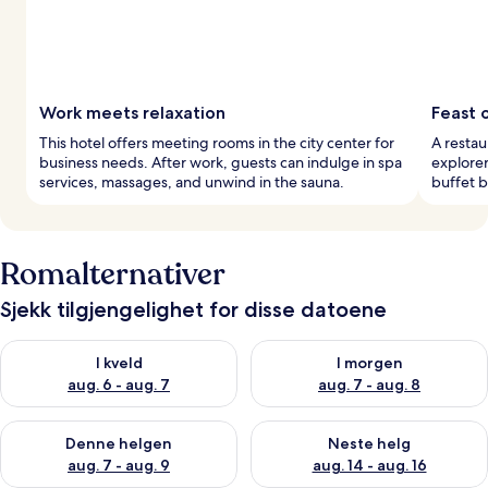
Work meets relaxation
Feast o
This hotel offers meeting rooms in the city center for
A restau
business needs. After work, guests can indulge in spa
explorer
services, massages, and unwind in the sauna.
buffet b
Romalternativer
Sjekk tilgjengelighet for disse datoene
Sjekk tilgjengelighet for i kveld, aug. 6 - aug. 7
Sjekk tilgjengelighet for i mor
I kveld
I morgen
aug. 6 - aug. 7
aug. 7 - aug. 8
Sjekk tilgjengelighet for denne helgen, aug. 7 - aug. 9
Sjekk tilgjengelighet for neste 
Denne helgen
Neste helg
aug. 7 - aug. 9
aug. 14 - aug. 16