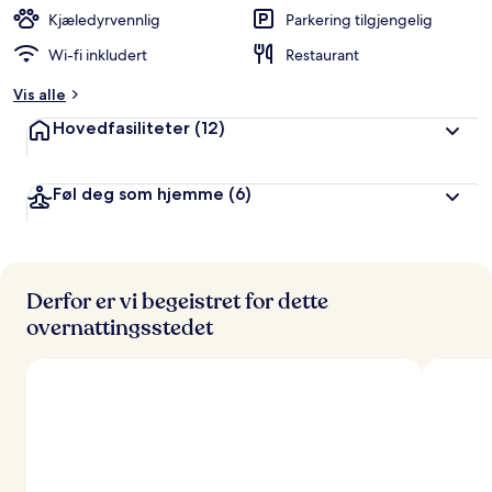
e
Kjæledyrvennlig
Parkering tilgjengelig
r
Wi-fi inkludert
Restaurant
t
Vis alle
a
v
Hovedfasiliteter
(12)
r
e
Føl deg som hjemme
(6)
i
s
e
n
d
e
Derfor er vi begeistret for dette
overnattingsstedet