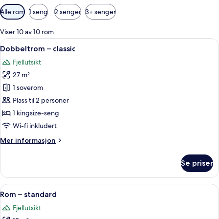
Tilgjengelige
Alle rom
1 seng
2 senger
3+ senger
filtre
for
Viser 10 av 10 rom
rom
Åpne
Dobbeltrom – classic | Sengetøy av top
3
Dobbeltrom – classic
alle
Fjellutsikt
bildene
27 m²
av
Dobbeltrom
1 soverom
–
Plass til 2 personer
classic
1 kingsize-seng
Wi-fi inkludert
Mer
Mer informasjon
informasjon
om
Se priser
Dobbeltrom
–
classic
Åpne
Rom – standard | Sengetøy av topp kva
4
Rom – standard
alle
Fjellutsikt
bildene