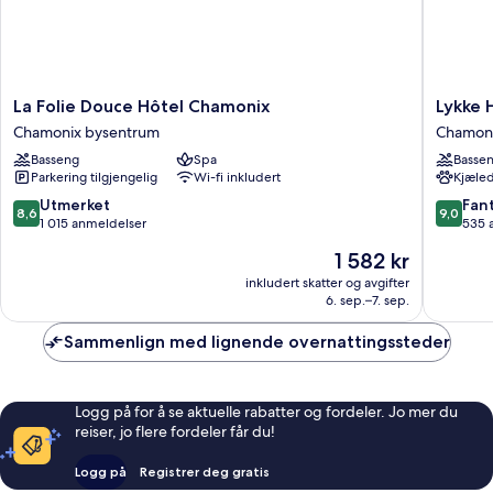
La
Lykke
La Folie Douce Hôtel Chamonix
Lykke 
Folie
Hôtel
Chamonix bysentrum
Chamoni
Douce
&
Basseng
Spa
Basse
Hôtel
Spa
Parkering tilgjengelig
Wi-fi inkludert
Kjæled
Chamonix
Chamon
Chamonix
Chamon
8.6
9.0
Utmerket
Fant
8,6
9,0
bysentrum
bysentr
av
av
1 015 anmeldelser
535 
10,
10,
Prisen
1 582 kr
Utmerket,
Fantasti
er
1 015
535
inkludert skatter og avgifter
1 582 kr
6. sep.–7. sep.
anmeldelser
anmelde
Sammenlign med lignende overnattingssteder
Logg på for å se aktuelle rabatter og fordeler. Jo mer du
reiser, jo flere fordeler får du!
Logg på
Registrer deg gratis