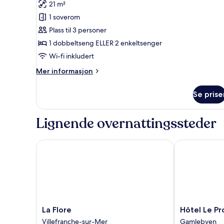
21 m²
–
1 soverom
deluxe,
Plass til 3 personer
sjøutsikt
1 dobbeltseng ELLER 2 enkeltsenger
Wi-fi inkludert
Mer
Mer informasjon
informasjon
om
Se prise
Dobbeltrom
–
deluxe,
Lignende overnattingssteder
sjøutsikt
La Flore
Hôtel Le Prov
La
Hôtel
La Flore
Hôtel Le Pr
Flore
Le
Villefranche-sur-Mer
Gamlebyen