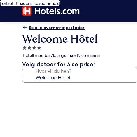
Fortsett til sidens hovedinnhold
Se alle overnattingssteder
Welcome Hôtel
Overnattingssted
med
Hotell med bar/lounge, nær Nice marina
4.0
Velg datoer for å se priser
stjerner
Hvor vil du hen?
Bildegalleri
av
Welcome
Hôtel