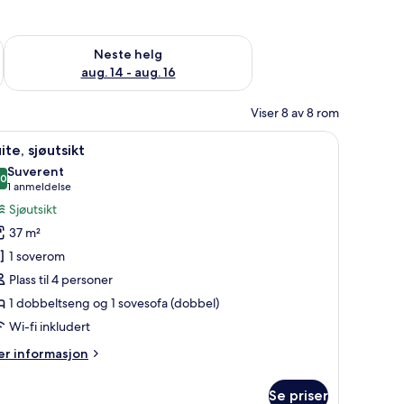
, aug. 7 - aug. 9
Sjekk tilgjengelighet for neste helg, aug. 14 - aug. 16
Neste helg
aug. 14 - aug. 16
Viser 8 av 8 rom
ibar, safe på rommet, skrivebord og blendingsgardiner
pne
Suite, sjøutsikt | Minibar, safe på rommet, sk
8
ite, sjøutsikt
le
Suverent
ildene
,0
10,0 av 10
(1
1 anmeldelse
v
anmeldelse)
Sjøutsikt
ite,
37 m²
jøutsikt
1 soverom
Plass til 4 personer
1 dobbeltseng og 1 sovesofa (dobbel)
Wi-fi inkludert
er
r informasjon
formasjon
m
Se priser
ite,