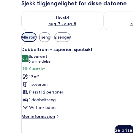
Sjekk tilgjengelighet for disse datoene
Sjekk tilgjengelighet for i kveld, aug. 7 - aug. 8
Sjekk tilgjeng
I kveld
aug. 7 - aug. 8
a
Tilgjengelige
Alle rom
1 seng
2 senger
filtre
Åpne
Dobbeltrom – superior, sjøutsi
for
8
Dobbeltrom – superior, sjøutsikt
alle
rom
Suverent
bildene
9,4
9,4 av 10
(6
6 anmeldelser
av
anmeldelser)
Sjøutsikt
Dobbeltrom
19 m²
–
1 soverom
superior,
Plass til 2 personer
sjøutsikt
1 dobbeltseng
Wi-fi inkludert
Mer
Mer informasjon
informasjon
om
Se prise
Dobbeltrom