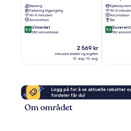
Villefranche-
Provençal
Basseng
Kjæledyrvenn
sur-
Gamlebyen
Parkering tilgjengelig
Wi-fi inklude
Mer
Wi-fi inkludert
Aircondition
Aircondition
Bar
8.6
9.4
Utmerket
Suverent
8,6
9,4
av
av
380 anmeldelser
182 anmeld
10,
10,
Utmerket,
Suverent,
Prisen
2 569 kr
380
182
er
anmeldelser
anmeldelser
inkludert skatter og avgifter
2 569 kr
12. aug.–13. aug.
Logg på for å se aktuelle rabatter og
fordeler får du!
Om området