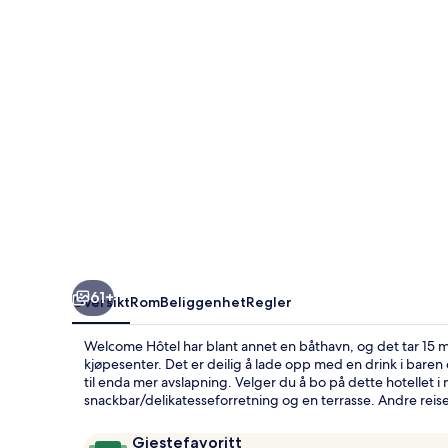
61+
Oversikt
Rom
Beliggenhet
Regler
Welcome Hôtel har blant annet en båthavn, og det tar 15 mi
kjøpesenter. Det er deilig å lade opp med en drink i bare
til enda mer avslapning. Velger du å bo på dette hotellet i
snackbar/delikatesseforretning og en terrasse. Andre reis
Anmeldelser
9,6
Gjestefavoritt