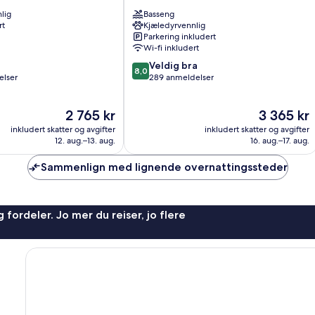
Villefranche-
lig
Basseng
sur-
rt
Kjæledyrvennlig
Mer
Parkering inkludert
Wi-fi inkludert
8.0
Veldig bra
8,0
av
elser
289 anmeldelser
10,
Veldig
Prisen
Prisen
2 765 kr
3 365 kr
bra,
er
er
289
inkludert skatter og avgifter
inkludert skatter og avgifter
2 765 kr
3 365 kr
anmeldelser
12. aug.–13. aug.
16. aug.–17. aug.
Sammenlign med lignende overnattingssteder
 fordeler. Jo mer du reiser, jo flere