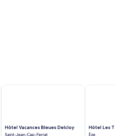
Hôtel Vacances Bleues Delcloy
Hôtel Les Terrasses D'E
Hôtel
Hôtel
Hôtel Vacances Bleues Delcloy
Hôtel Les Terrasses 
Vacances
Les
Saint-Jean-Cap-Ferrat
Èze