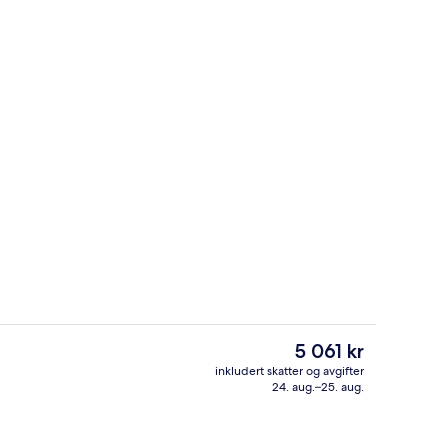
 hver dag (mot et tillegg)
Vinbar
Den
5 061 kr
nåværende
inkludert skatter og avgifter
prisen
24. aug.–25. aug.
Fasade
er
5 061 kr