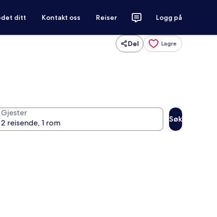
det ditt
Kontakt oss
Reiser
Logg på
Del
Lagre
Gjester
Søk