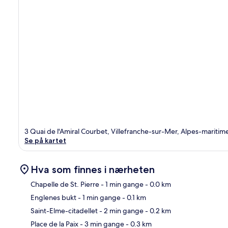
3 Quai de l'Amiral Courbet, Villefranche-sur-Mer, Alpes-mariti
Se på kartet
Hva som finnes i nærheten
Chapelle de St. Pierre
- 1 min gange
- 0.0 km
Englenes bukt
- 1 min gange
- 0.1 km
Kart
Saint-Elme-citadellet
- 2 min gange
- 0.2 km
Place de la Paix
- 3 min gange
- 0.3 km