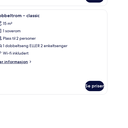
øutsikt
inibar, safe på rommet, skrivebord og blendingsgardiner
pne
Dobbeltrom – classic | Minibar, safe på romm
4
bbeltrom – classic
le
15 m²
ildene
1 soverom
v
obbeltrom
Plass til 2 personer
1 dobbeltseng ELLER 2 enkeltsenger
assic
Wi-fi inkludert
er
r informasjon
formasjon
m
bbeltrom
Se priser
assic
bar, safe på rommet, skrivebord og blendingsgardiner