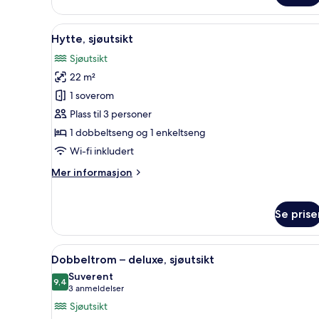
–
superior,
Åpne
Hytte, sjøutsikt | Oppholdsomr
7
sjøutsikt
Hytte, sjøutsikt
alle
Sjøutsikt
bildene
22 m²
av
Hytte,
1 soverom
sjøutsikt
Plass til 3 personer
1 dobbeltseng og 1 enkeltseng
Wi-fi inkludert
Mer
Mer informasjon
informasjon
om
Hytte,
Se prise
sjøutsikt
Åpne
Dobbeltrom – deluxe, sjøutsikt
8
Dobbeltrom – deluxe, sjøutsikt
alle
Suverent
bildene
9,4
9,4 av 10
(3
3 anmeldelser
av
anmeldelser)
Sjøutsikt
Dobbeltrom