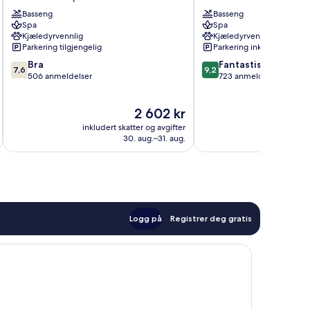
Bleues
Terrasses
Basseng
Basseng
Delcloy
D'Eze
Spa
Spa
Saint-
Èze
Kjæledyrvennlig
Kjæledyrvennlig
Jean-
Parkering tilgjengelig
Parkering inkludert
Cap-
7.6
9.2
Bra
Fantastisk
Ferrat
7,6
9,2
av
av
506 anmeldelser
723 anmeldelser
10,
10,
Bra,
Fantastisk,
Prisen
2 602 kr
506
723
er
anmeldelser
anmeldelser
inkludert skatter og avgifter
inkludert 
2 602 kr
30. aug.–31. aug.
Logg på
Registrer deg gratis