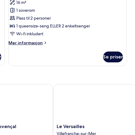
16 m²
Double
1 soverom
Vigie,
Plass til 2 personer
vue
1 queensize-seng ELLER 2 enkeltsenger
mer
Wi-fi inkludert
Mer
Mer informasjon
informasjon
om
r
Se priser
Chambre
Double
Vigie,
vue
mer
ençal
Le Versailles
Le
ovençal
Le Versailles
Versailles
Villefranche-sur-Mer