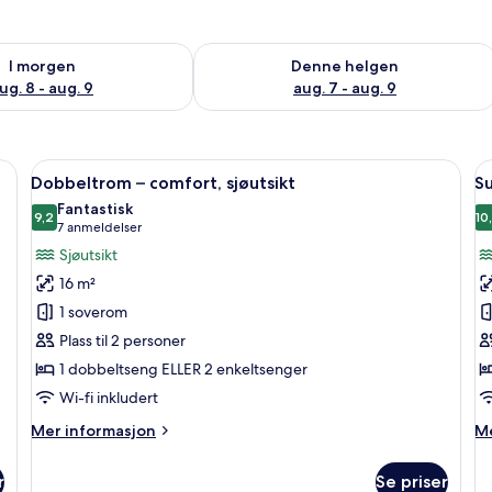
elighet for i morgen, aug. 8 - aug. 9
Sjekk tilgjengelighet for denne helgen
I morgen
Denne helgen
ug. 8 - aug. 9
aug. 7 - aug. 9
kt | Minibar, safe på rommet, skrivebord og blendingsgardiner
Åpne
Dobbeltrom – comfort, sjøutsikt | Min
Å
7
Dobbeltrom – comfort, sjøutsikt
Su
alle
al
Fantastisk
bildene
9,2
b
10
9,2 av 10
(7
7 anmeldelser
av
a
anmeldelser)
Sjøutsikt
Dobbeltrom
Su
16 m²
–
s
1 soverom
comfort,
Plass til 2 personer
sjøutsikt
1 dobbeltseng ELLER 2 enkeltsenger
Wi-fi inkludert
Mer
M
Mer informasjon
Me
informasjon
in
om
o
r
Se priser
Dobbeltrom
Su