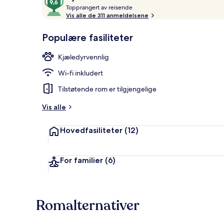
T
av
Topprangert av reisende
o
Vis alle de 311 anmeldelsene
10,
p
Gjestefavoritt
Utsikt fra ov
p
Populære fasiliteter
r
a
Kjæledyrvennlig
n
g
Wi-fi inkludert
e
r
Tilstøtende rom er tilgjengelige
t
Vis alle
a
v
Hovedfasiliteter
(12)
r
e
i
For familier
(6)
s
e
n
d
Romalternativer
e