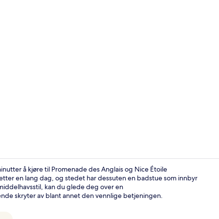
Frokostbuffé
nutter å kjøre til Promenade des Anglais og Nice Étoile
n etter en lang dag, og stedet har dessuten en badstue som innbyr
 middelhavsstil, kan du glede deg over en
Fasade
ende skryter av blant annet den vennlige betjeningen.