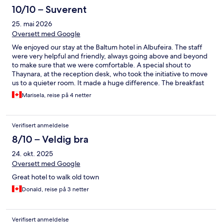
10/10 – Suverent
25. mai 2026
Oversett med Google
We enjoyed our stay at the Baltum hotel in Albufeira. The staff
were very helpful and friendly, always going above and beyond
to make sure that we were comfortable. A special shout to
Thaynara, at the reception desk, who took the initiative to move
us to a quieter room. It made a huge difference. The breakfast
buffet was very good. The food selection was varied and always
Marisela, reise på 4 netter
fresh. We also loved the design, food and vibe of the restaurant
“Ricco”.
Verifisert anmeldelse
8/10 – Veldig bra
24. okt. 2025
Oversett med Google
Great hotel to walk old town
Donald, reise på 3 netter
Verifisert anmeldelse