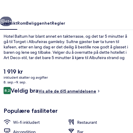
rige
Neste
45+
Oversikt
Rom
Beliggenhet
Regler
Hotel Baltum har blant annet en takterrasse, og det tar 5 minutter å
gå til Torget i Albufeiras gamleby. Sultne gjester bør ta turen til
kafeen, etter en lang dag er det deilig å bestille noe godt å glasset i
baren og lene seg tilbake. Velger du å overnatte på dette hotellet i
Art Deco-stil, tar det bare 5 minutter å kjøre til Albufeira strand og
The Strip (Stripen). Andre reisende skryter av blant annet den
vennlige betjeningen.
Den
1 919 kr
nåværende
inkludert skatter og avgifter
prisen
8. sep.–9. sep.
Restaurant
er
Anmeldelser
Veldig bra
8,2
Vis alle de 615 anmeldelsene
1 919 kr
8,2 av 10 –
Populære fasiliteter
Wi-fi inkludert
Restaurant
Aircondition
Bar