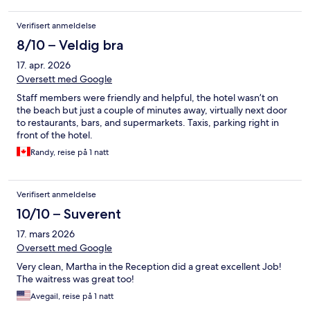
chose this hotel as we could eat and have drinks there and no
need to go anywhere else at night and most other hotels were
Verifisert anmeldelse
up the hill where a little train takes you up and down for a few
Euros Did find it quite entertaining on an evening watching all
8/10 – Veldig bra
the activity outside from our small balcony tho and listening to
17. apr. 2026
the music So definitely recommend this hotel for anyone going
to Albufura
Oversett med Google
Staff members were friendly and helpful, the hotel wasn’t on
the beach but just a couple of minutes away, virtually next door
to restaurants, bars, and supermarkets. Taxis, parking right in
front of the hotel.
Randy, reise på 1 natt
Verifisert anmeldelse
10/10 – Suverent
17. mars 2026
Oversett med Google
Very clean, Martha in the Reception did a great excellent Job!
The waitress was great too!
Avegail, reise på 1 natt