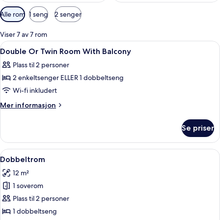
Tilgjengelige
Alle rom
1 seng
2 senger
filtre
for
Viser 7 av 7 rom
rom
Åpne
Sengetøy av topp kvalitet, safe på r
6
Double Or Twin Room With Balcony
alle
Plass til 2 personer
bildene
2 enkeltsenger ELLER 1 dobbeltseng
av
Double
Wi-fi inkludert
Or
Mer
Mer informasjon
Twin
informasjon
om
Room
Se priser
Double
With
Or
Balcony
Twin
Åpne
Dobbeltrom | Sengetøy av topp kvalit
5
Room
Dobbeltrom
alle
With
12 m²
Balcony
bildene
1 soverom
av
Dobbeltrom
Plass til 2 personer
1 dobbeltseng