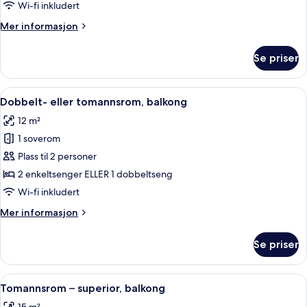
Wi-fi inkludert
Mer
Mer informasjon
informasjon
om
Se priser
Dobbeltrom
Åpne
Dobbelt- eller tomannsrom, balkong |
6
Dobbelt- eller tomannsrom, balkong
alle
12 m²
bildene
1 soverom
av
Dobbelt-
Plass til 2 personer
eller
2 enkeltsenger ELLER 1 dobbeltseng
tomannsrom,
Wi-fi inkludert
balkong
Mer
Mer informasjon
informasjon
om
Se priser
Dobbelt-
eller
tomannsrom,
Åpne
Tomannsrom – superior, balkong | Sen
6
balkong
Tomannsrom – superior, balkong
alle