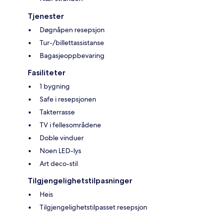
Tjenester
Døgnåpen resepsjon
Tur-/billettassistanse
Bagasjeoppbevaring
Fasiliteter
1 bygning
Safe i resepsjonen
Takterrasse
TV i fellesområdene
Doble vinduer
Noen LED-lys
Art deco-stil
Tilgjengelighetstilpasninger
Heis
Tilgjengelighetstilpasset resepsjon