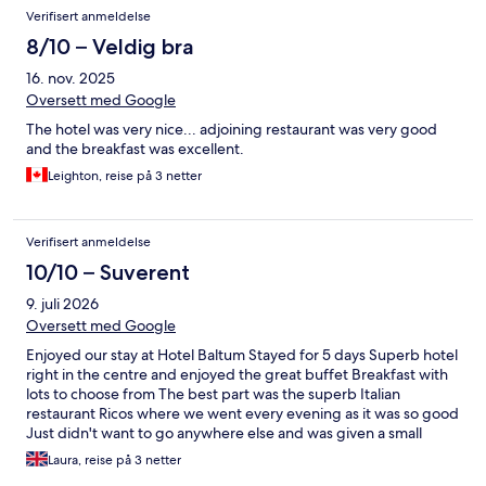
Verifisert anmeldelse
8/10 – Veldig bra
16. nov. 2025
Oversett med Google
The hotel was very nice... adjoining restaurant was very good
and the breakfast was excellent.
Leighton, reise på 3 netter
Verifisert anmeldelse
10/10 – Suverent
9. juli 2026
Oversett med Google
Enjoyed our stay at Hotel Baltum Stayed for 5 days Superb hotel
right in the centre and enjoyed the great buffet Breakfast with
lots to choose from The best part was the superb Italian
restaurant Ricos where we went every evening as it was so good
Just didn't want to go anywhere else and was given a small
discount which was appreciated Found Albufura itself very busy
Laura, reise på 3 netter
and noisy at night but during the day much quieter Glad we