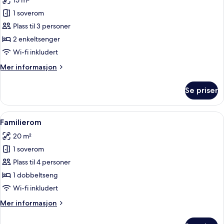
15 m²
bildene
1 soverom
av
Tomannsrom
Plass til 3 personer
–
2 enkeltsenger
superior,
Wi-fi inkludert
balkong
Mer
Mer informasjon
informasjon
om
Se priser
Tomannsrom
–
superior,
Åpne
Familierom | Sengetøy av topp kvalit
7
balkong
Familierom
alle
20 m²
bildene
1 soverom
av
Familierom
Plass til 4 personer
1 dobbeltseng
Wi-fi inkludert
Mer
Mer informasjon
informasjon
om