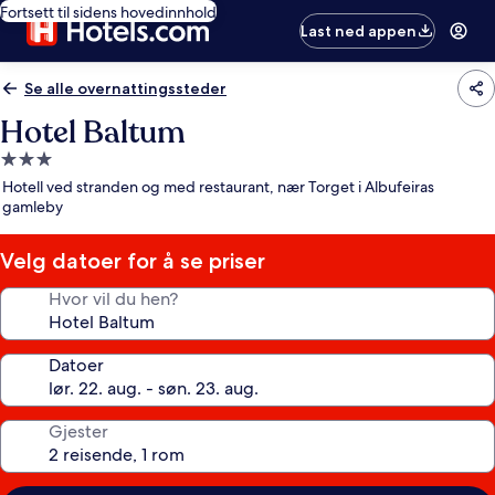
Fortsett til sidens hovedinnhold
Last ned appen
Se alle overnattingssteder
Hotel Baltum
Overnattingssted
med
Hotell ved stranden og med restaurant, nær Torget i Albufeiras
3.0
gamleby
stjerner
Velg datoer for å se priser
Hvor vil du hen?
Datoer
Gjester