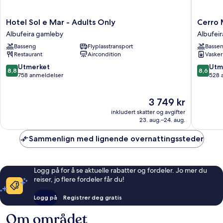
Hotel
Cerro
Hotel Sol e Mar - Adults Only
Cerro 
Sol
Mar
Albufeira gamleby
Albufei
e
Atlantic
Basseng
Flyplasstransport
Basse
Mar
&
Restaurant
Aircondition
Vasker
-
Cerro
Adults
Mar
8.8
8.6
Utmerket
Utm
8,8
8,6
Only
Garden
av
av
758 anmeldelser
528 
Albufeira
Albufeir
10,
10,
gamleby
sentrum
Utmerket,
Utmerke
Prisen
3 749 kr
758
528
er
anmeldelser
anmelde
inkludert skatter og avgifter
3 749 kr
23. aug.–24. aug.
Sammenlign med lignende overnattingssteder
Logg på for å se aktuelle rabatter og fordeler. Jo mer du
reiser, jo flere fordeler får du!
Logg på
Registrer deg gratis
Om området