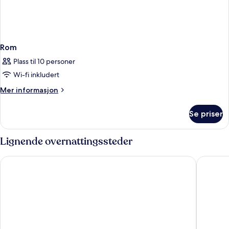
Rom
Plass til 10 personer
Wi-fi inkludert
Mer
Mer informasjon
informasjon
om
Se priser
Rom
Lignende overnattingssteder
Hotel Sol e Mar - Adults Only
Cerro Ma