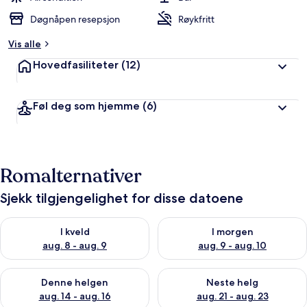
Døgnåpen resepsjon
Røykfritt
Vis alle
Hovedfasiliteter
(12)
Føl deg som hjemme
(6)
Romalternativer
Sjekk tilgjengelighet for disse datoene
Sjekk tilgjengelighet for i kveld, aug. 8 - aug. 9
Sjekk tilgjengelighet for i mor
I kveld
I morgen
aug. 8 - aug. 9
aug. 9 - aug. 10
Sjekk tilgjengelighet for denne helgen, aug. 14 - aug. 16
Sjekk tilgjengelighet for neste
Denne helgen
Neste helg
aug. 14 - aug. 16
aug. 21 - aug. 23