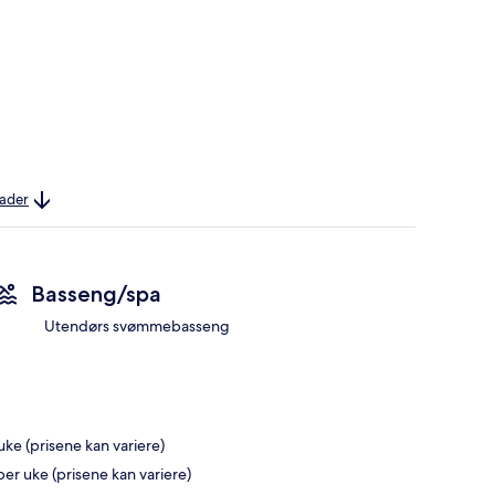
nader
Basseng/spa
Utendørs svømmebasseng
ke (prisene kan variere)
per uke (prisene kan variere)