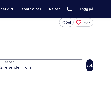
det ditt
Kontakt oss
Reiser
Logg på
Del
Lagre
Gjester
Søk