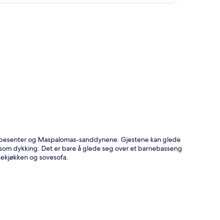
kjøpesenter og Maspalomas-sanddynene. Gjestene kan glede
som dykking. Det er bare å glede seg over et barnebasseng
tekjøkken og sovesofa.