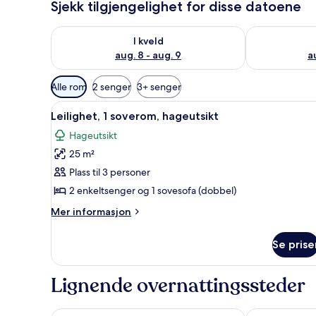
Sjekk tilgjengelighet for disse datoene
Sjekk tilgjengelighet for i kveld, aug. 8 - aug. 9
Sjekk tilgjeng
I kveld
aug. 8 - aug. 9
a
Tilgjengelige
Alle rom
2 senger
3+ senger
filtre
Åpne
Leilighet, 1 soverom, hageutsi
for
8
Leilighet, 1 soverom, hageutsikt
alle
rom
Hageutsikt
bildene
25 m²
av
Leilighet,
Plass til 3 personer
1
2 enkeltsenger og 1 sovesofa (dobbel)
soverom,
Mer
Mer informasjon
hageutsikt
informasjon
om
Se prise
Leilighet,
1
soverom,
Lignende overnattingssteder
hageutsikt
Hotel Folias San Agustín
Arguineguin P