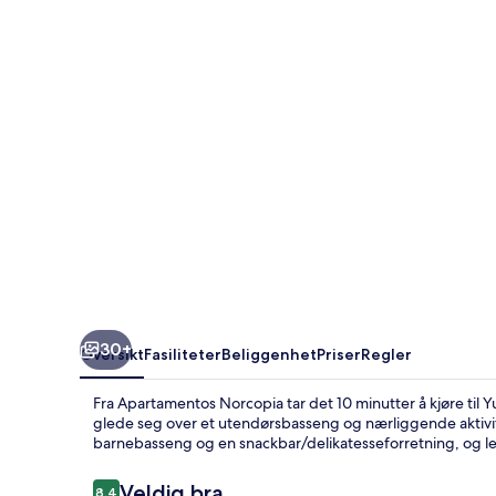
30+
Oversikt
Fasiliteter
Beliggenhet
Priser
Regler
Fra Apartamentos Norcopia tar det 10 minutter å kjøre t
glede seg over et utendørsbasseng og nærliggende aktivit
barnebasseng og en snackbar/delikatesseforretning, og le
Anmeldelser
Veldig bra
8,4