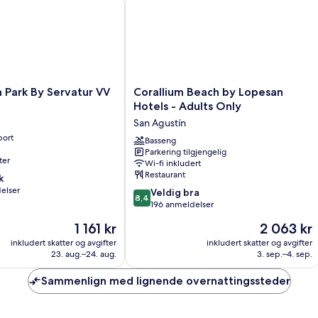
Corallium
 Park By Servatur VV
Corallium Beach by Lopesan
Beach
Hotels - Adults Only
by
San Agustín
Lopesan
port
Hotels
Basseng
Parkering tilgjengelig
-
ter
Wi-fi inkludert
Adults
Restaurant
k
Only
elser
8.4
San
Veldig bra
8,4
av
Agustín
196 anmeldelser
10,
Prisen
Prisen
1 161 kr
2 063 kr
Veldig
er
er
bra,
inkludert skatter og avgifter
inkludert skatter og avgifter
1 161 kr
2 063 kr
23. aug.–24. aug.
3. sep.–4. sep.
196
anmeldelser
Sammenlign med lignende overnattingssteder