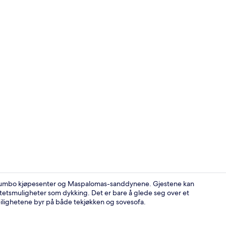
Flatskjerm-T
il Yumbo kjøpesenter og Maspalomas-sanddynene. Gjestene kan
etsmuligheter som dykking. Det er bare å glede seg over et
ilighetene byr på både tekjøkken og sovesofa.
Flatskjerm-T