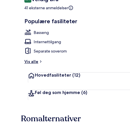
8,4 av 10 –
41 eksterne anmeldelser
Populære fasiliteter
Utendørsbas
Basseng
Internettilgang
Separate soverom
Vis alle
Hovedfasiliteter
(12)
Føl deg som hjemme
(6)
Romalternativer