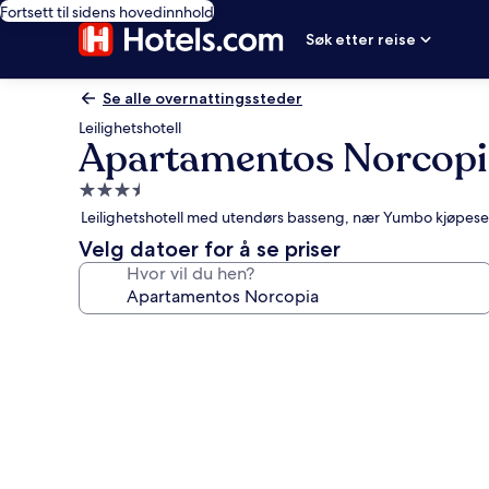
Fortsett til sidens hovedinnhold
Søk etter reise
Se alle overnattingssteder
Leilighetshotell
Apartamentos Norcopi
Overnattingssted
med
Leilighetshotell med utendørs basseng, nær Yumbo kjøpese
3.5
Velg datoer for å se priser
stjerner
Hvor vil du hen?
Bildegalleri
av
Apartamentos
Norcopia