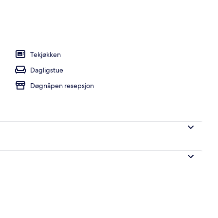
seng
Tekjøkken
Dagligstue
Døgnåpen resepsjon