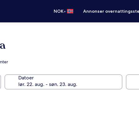
•
NOK
Annonser overnattingsste
a
nter
Datoer