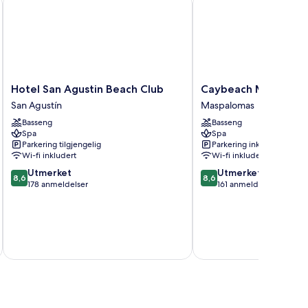
Hotel
Caybeach
Hotel San Agustin Beach Club
Caybeach Melonera
San
Meloneras
San Agustín
Maspalomas
Agustin
Maspalomas
Basseng
Basseng
Beach
Spa
Spa
Club
Parkering tilgjengelig
Parkering inkludert
San
Wi-fi inkludert
Wi-fi inkludert
Agustín
8.6
8.6
Utmerket
Utmerket
8,6
8,6
av
av
178 anmeldelser
161 anmeldelser
10,
10,
Utmerket,
Utmerket,
178
161
anmeldelser
anmeldelser
inkludert 