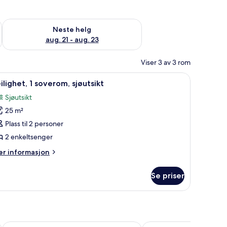
, aug. 14 - aug. 16
Sjekk tilgjengelighet for neste helg, aug. 21 - aug. 23
Neste helg
aug. 21 - aug. 23
Viser 3 av 3 rom
 skrivebord og blendingsgardiner
pne
1 soverom, sengetøy av topp kvalitet, skrive
5
ilighet, 1 soverom, sjøutsikt
le
Sjøutsikt
ildene
25 m²
v
ilighet,
Plass til 2 personer
2 enkeltsenger
overom,
er
r informasjon
jøutsikt
formasjon
m
Se priser
ilighet,
verom,
øutsikt
Adults Only
Hotel San Agustin Beach Club
Caybeach Meloneras