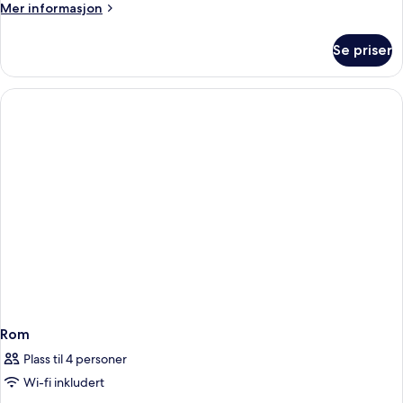
Mer
Mer informasjon
informasjon
om
Se priser
Rom
Rom
Plass til 4 personer
Wi-fi inkludert