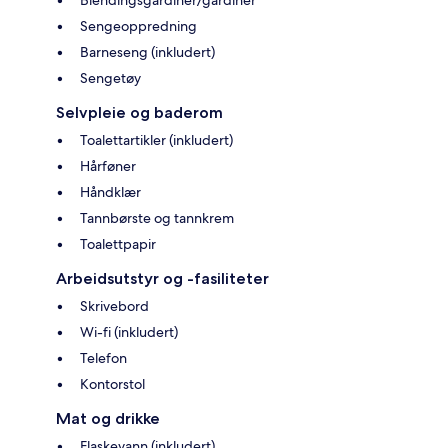
Sengeoppredning
Barneseng (inkludert)
Sengetøy
Selvpleie og baderom
Toalettartikler (inkludert)
Hårføner
Håndklær
Tannbørste og tannkrem
Toalettpapir
Arbeidsutstyr og -fasiliteter
Skrivebord
Wi-fi (inkludert)
Telefon
Kontorstol
Mat og drikke
Flaskevann (inkludert)