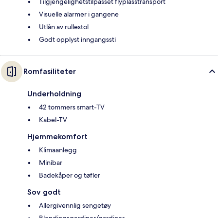
Tilgjengelighetstilpasset flyplasstransport
Visuelle alarmer i gangene
Utlån av rullestol
Godt opplyst inngangssti
Romfasiliteter
Underholdning
42 tommers smart-TV
Kabel-TV
Hjemmekomfort
Klimaanlegg
Minibar
Badekåper og tøfler
Sov godt
Allergivennlig sengetøy
Blendingsgardiner/gardiner