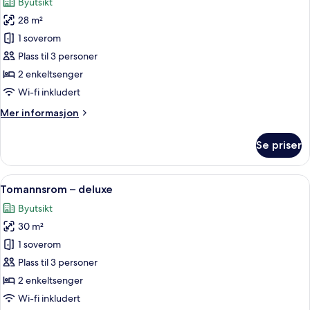
Byutsikt
bildene
28 m²
av
Tomannsrom
1 soverom
–
Plass til 3 personer
superior
2 enkeltsenger
Wi-fi inkludert
Mer
Mer informasjon
informasjon
om
Se priser
Tomannsrom
–
superior
Åpne
Tomannsrom – deluxe | Allergitestet s
6
Tomannsrom – deluxe
alle
Byutsikt
bildene
30 m²
av
Tomannsrom
1 soverom
–
Plass til 3 personer
deluxe
2 enkeltsenger
Wi-fi inkludert