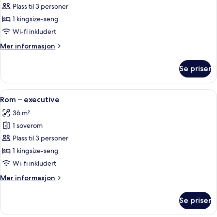
–
Plass til 3 personer
deluxe
1 kingsize-seng
Wi-fi inkludert
Mer
Mer informasjon
informasjon
om
Se priser
Dobbeltrom
–
deluxe
Åpne
Rom – executive | Allergitestet senge
7
Rom – executive
alle
36 m²
bildene
1 soverom
av
Rom
Plass til 3 personer
–
1 kingsize-seng
executive
Wi-fi inkludert
Mer
Mer informasjon
informasjon
om
Se priser
Rom
–