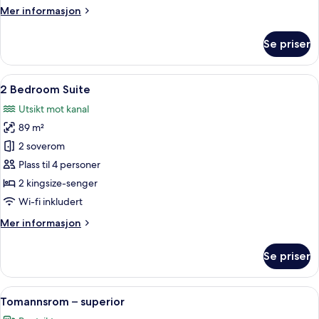
Mer
Mer informasjon
informasjon
om
Se priser
Suite,
1
soverom
Åpne
2 Bedroom Suite | Allergitestet senge
9
2 Bedroom Suite
alle
Utsikt mot kanal
bildene
89 m²
av
2
2 soverom
Bedroom
Plass til 4 personer
Suite
2 kingsize-senger
Wi-fi inkludert
Mer
Mer informasjon
informasjon
om
Se priser
2
Bedroom
Suite
Åpne
Tomannsrom – superior | Allergitestet
6
Tomannsrom – superior
alle