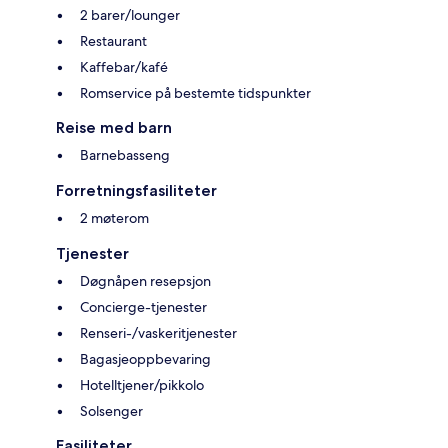
2 barer/lounger
Restaurant
Kaffebar/kafé
Romservice på bestemte tidspunkter
Reise med barn
Barnebasseng
Forretningsfasiliteter
2 møterom
Tjenester
Døgnåpen resepsjon
Concierge-tjenester
Renseri-/vaskeritjenester
Bagasjeoppbevaring
Hotelltjener/pikkolo
Solsenger
Fasiliteter