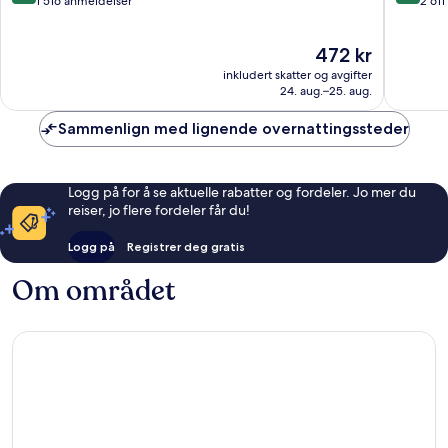
av
av
1 516 anmeldelser
2 61
Chorakhe
Racha
10,
10,
Noi
Thewa
Utmerket,
Utmerke
Prisen
472 kr
1 516
2 611
er
anmeldelser
anmelde
inkludert skatter og avgifter
472 kr
24. aug.–25. aug.
Sammenlign med lignende overnattingssteder
Logg på for å se aktuelle rabatter og fordeler. Jo mer du
reiser, jo flere fordeler får du!
Logg på
Registrer deg gratis
Om området