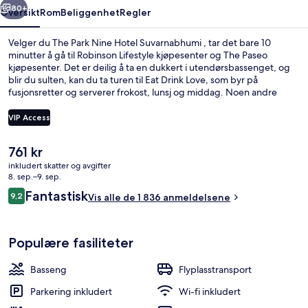
80+
Oversikt
Rom
Beliggenhet
Regler
Velger du The Park Nine Hotel Suvarnabhumi , tar det bare 10
minutter å gå til Robinson Lifestyle kjøpesenter og The Paseo
kjøpesenter. Det er deilig å ta en dukkert i utendørsbassenget, og
blir du sulten, kan du ta turen til Eat Drink Love, som byr på
fusjonsretter og serverer frokost, lunsj og middag. Noen andre
høydepunkter du finner på dette hotellet i luksuriøs stil, er 2
barer/lounger, flyplasstransport (inkludert) og et treningssenter.
VIP Access
Bassenget og de komfortable sengene får mye skryt fra andre
reisende.
Den
761 kr
Utendørsbasseng og solsenger
nåværende
inkludert skatter og avgifter
prisen
8. sep.–9. sep.
er
Anmeldelser
Fantastisk
9,2
Vis alle de 1 836 anmeldelsene
761 kr
9,2 av 10 –
Populære fasiliteter
Basseng
Flyplasstransport
Parkering inkludert
Wi-fi inkludert