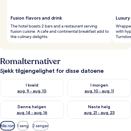
Fusion flavors and drink
Luxury
The hotel boasts 2 bars and a restaurant serving
Wrapped
fusion cuisine. A cafe and continental breakfast add to
with hy
the culinary delights.
Turndown
Romalternativer
Sjekk tilgjengelighet for disse datoene
Sjekk tilgjengelighet for i kveld, aug. 9 - aug. 10
Sjekk tilgjengelighet for i mor
I kveld
I morgen
aug. 9 - aug. 10
aug. 10 - aug. 11
Sjekk tilgjengelighet for denne helgen, aug. 14 - aug. 16
Sjekk tilgjengelighet for neste
Denne helgen
Neste helg
aug. 14 - aug. 16
aug. 21 - aug. 23
Tilgjengelige
Alle rom
1 seng
2 senger
filtre