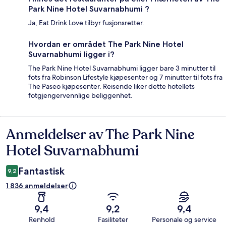
Park Nine Hotel Suvarnabhumi ?
Ja, Eat Drink Love tilbyr fusjonsretter.
Hvordan er området The Park Nine Hotel
Suvarnabhumi ligger i?
The Park Nine Hotel Suvarnabhumi ligger bare 3 minutter til
fots fra Robinson Lifestyle kjøpesenter og 7 minutter til fots fra
The Paseo kjøpesenter. Reisende liker dette hotellets
fotgjengervennlige beliggenhet.
Anmeldelser av The Park Nine
Anmeldelser
Hotel Suvarnabhumi
Fantastisk
9,2
1 836 anmeldelser
9,4
9,2
9,4
Renhold
Fasiliteter
Personale og service