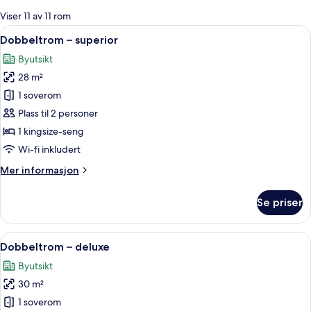
for
Viser 11 av 11 rom
rom
Åpne
Dobbeltrom – superior | Allergitestet
6
Dobbeltrom – superior
alle
Byutsikt
bildene
28 m²
av
Dobbeltrom
1 soverom
–
Plass til 2 personer
superior
1 kingsize-seng
Wi-fi inkludert
Mer
Mer informasjon
informasjon
om
Se priser
Dobbeltrom
–
superior
Åpne
Dobbeltrom – deluxe | Allergitestet s
6
Dobbeltrom – deluxe
alle
Byutsikt
bildene
30 m²
av
Dobbeltrom
1 soverom