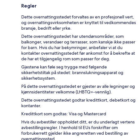
Regler
Dette overnattingsstedet forvaltes av en profesjonell vert,
og overnattingsvirksomheten er knyttet til vedkommendes
bransje, bedrift eller yrke.
Dette overnattingsstedet har utendørsområder, som
balkonger, verandaer og terrasser, som kanskje ikke passer
for barn. Hvis du har bekymringer, anbefaler vi at du
kontakter overnattingsstedet før ankomst for å bekrefte at
de har et tilgjengelig rom som passer for deg.
Gjestene kan føle seg trygge med følgende
sikkerhetstiltak på stedet: brannslukningsapparat og
sikkerhetssystem.
På dette overnattingsstedet er gjester av alle legninger og
kjønnsidentiteter velkomne (LHBTQ+-vennlig).
Dette overnattingsstedet godtar kredittkort, debetkort og
kontanter.
Kredittkort som godtas: Visa og Mastercard
Hvis du avbestiller oppholdet ditt, er du underlagt vertens
avbestillingsregler. I henhold til EUs forskrifter om
forbrukerrett gjelder ikke angreretten ved bestilling av
overnattingssted.