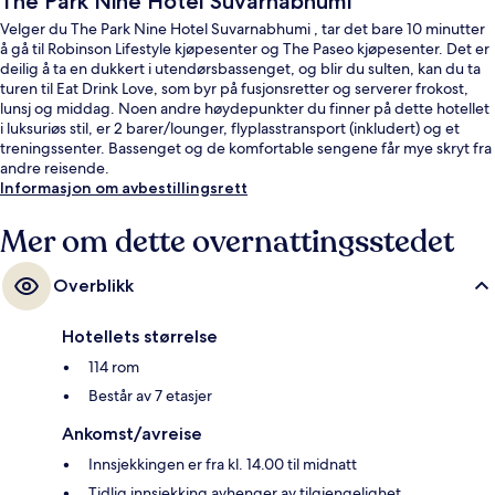
The Park Nine Hotel Suvarnabhumi
Velger du The Park Nine Hotel Suvarnabhumi , tar det bare 10 minutter
å gå til Robinson Lifestyle kjøpesenter og The Paseo kjøpesenter. Det er
deilig å ta en dukkert i utendørsbassenget, og blir du sulten, kan du ta
turen til Eat Drink Love, som byr på fusjonsretter og serverer frokost,
lunsj og middag. Noen andre høydepunkter du finner på dette hotellet
i luksuriøs stil, er 2 barer/lounger, flyplasstransport (inkludert) og et
treningssenter. Bassenget og de komfortable sengene får mye skryt fra
andre reisende.
Informasjon om avbestillingsrett
Mer om dette overnattingsstedet
Overblikk
Hotellets størrelse
114 rom
Består av 7 etasjer
Ankomst/avreise
Innsjekkingen er fra kl. 14.00 til midnatt
Tidlig innsjekking avhenger av tilgjengelighet