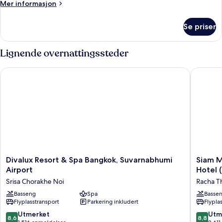
Mer
Mer informasjon
informasjon
om
Se priser
Rom
Lignende overnattingssteder
Divalux Resort & Spa Bangkok, Suvarnabhumi Airport
Siam Man
Divalux
Siam
Divalux Resort & Spa Bangkok, Suvarnabhumi
Siam M
Resort
Mandari
Airport
Hotel 
&
Bangko
Srisa Chorakhe Noi
Racha 
Spa
Suvarna
Bangkok,
Basseng
Spa
Airport
Basse
Flyplasstransport
Parkering inkludert
Flypla
Suvarnabhumi
Hotel
Airport
(Free
8.6
8.8
Utmerket
Utm
8,6
8,8
Srisa
Shuttle)