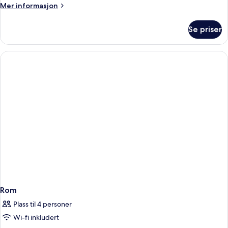
Mer
Mer informasjon
informasjon
om
Se priser
Rom
Rom
Plass til 4 personer
Wi-fi inkludert