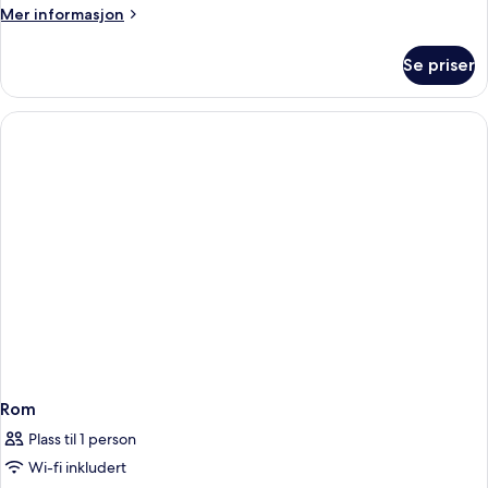
Mer
Mer informasjon
informasjon
om
Se priser
Tomannsrom
–
deluxe
Rom
Plass til 1 person
Wi-fi inkludert