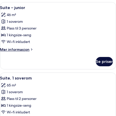
executive
Åpne
Suite – junior | Allergitestet sengetøy
7
Suite – junior
alle
46 m²
bildene
1 soverom
av
Suite
Plass til 3 personer
–
1 kingsize-seng
junior
Wi-fi inkludert
Mer
Mer informasjon
informasjon
om
Se priser
Suite
–
junior
Åpne
Suite, 1 soverom | Allergitestet senge
7
Suite, 1 soverom
alle
65 m²
bildene
1 soverom
av
Suite,
Plass til 2 personer
1
1 kingsize-seng
soverom
Wi-fi inkludert