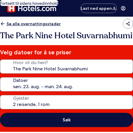
Fortsett til sidens hovedinnhold
Last ned appen
Se alle overnattingssteder
The Park Nine Hotel Suvarnabhumi
Velg datoer for å se priser
Hvor vil du hen?
Datoer
Gjester
Søk