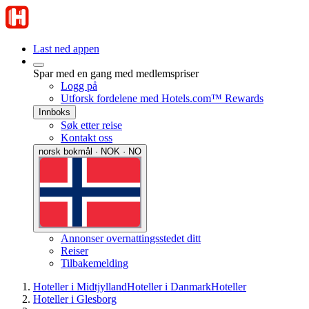
Last ned appen
Spar med en gang med medlemspriser
Logg på
Utforsk fordelene med Hotels.com™ Rewards
Innboks
Søk etter reise
Kontakt oss
norsk bokmål · NOK · NO
Annonser overnattingsstedet ditt
Reiser
Tilbakemelding
Hoteller i Midtjylland
Hoteller i Danmark
Hoteller
Hoteller i Glesborg