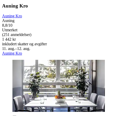
Auning Kro
Auning Kro
Auning
8,8/10
Utmerket
(251 anmeldelser)
1 442 kr
inkludert skatter og avgifter
11. aug.–12. aug.
Auning Kro