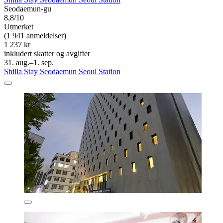
Seodaemun-gu
8,8/10
Utmerket
(1 941 anmeldelser)
1 237 kr
inkludert skatter og avgifter
31. aug.–1. sep.
Shilla Stay Seodaemun Seoul Station