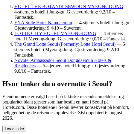
HOTEL THE BOTANIK SEWOON MYEONGDONG
—
4-stjerners hotell i Jung-gu. Gjestevurdering: 9,2/10 –
Fantastisk.
ENA Suite Hotel Namdaemun
— 4-stjerners hotell i Jung-gu.
Gjestevurdering: 9,4/10 – Suverent.
LOTTE CITY HOTEL MYEONGDONG
— 4-stjerners
hotell i Myeong-dong. Gjestevurdering: 9,0/10 – Fantastisk.
The Grand Lotte Seoul (Formerly: Lotte Hotel Seoul)
— 5-
stjerners hotell i Myeong-dong. Gjestevurdering: 9,2/10 –
Fantastisk.
Novotel Ambassador Seoul Dongdaemun Hotels &
Residences
— 5-stjerners hotell i Jung-gu. Gjestevurdering:
9,0/10 – Fantastisk.
Hvor tenker du å overnatte i Seoul?
Eiendommene er valgt basert på faktiske reisendeanmeldelser og
popularitet blant gjester som har bestilt en natt i Seoul på
Hotels.com. Disse hotellene i Seoul leverer konsekvent på komfort,
beliggenhet og de reisendes opplevelse. Sist oppdatert
6. august
2026
.
Les mindre