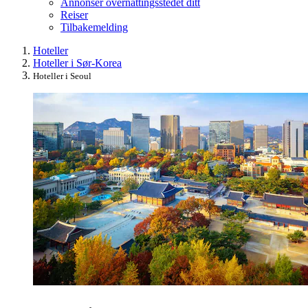
Annonser overnattingsstedet ditt
Reiser
Tilbakemelding
Hoteller
Hoteller i Sør-Korea
Hoteller i Seoul