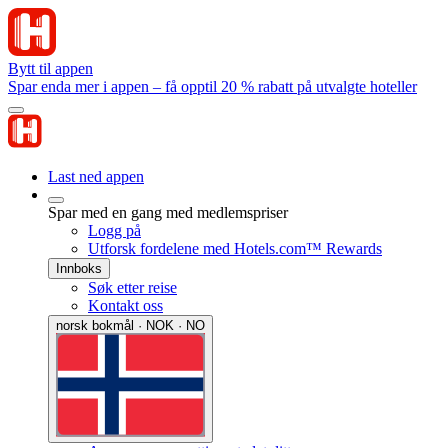
Bytt til appen
Spar enda mer i appen – få opptil 20 % rabatt på utvalgte hoteller
Last ned appen
Spar med en gang med medlemspriser
Logg på
Utforsk fordelene med Hotels.com™ Rewards
Innboks
Søk etter reise
Kontakt oss
norsk bokmål · NOK · NO