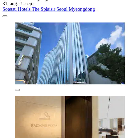
31. aug.–1. sep.
Sotetsu Hotels The Splaisir Seoul Myeongdong