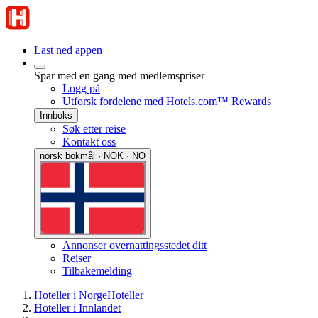
Last ned appen
Spar med en gang med medlemspriser
Logg på
Utforsk fordelene med Hotels.com™ Rewards
Innboks
Søk etter reise
Kontakt oss
norsk bokmål · NOK · NO
Annonser overnattingsstedet ditt
Reiser
Tilbakemelding
Hoteller i Norge
Hoteller
Hoteller i Innlandet