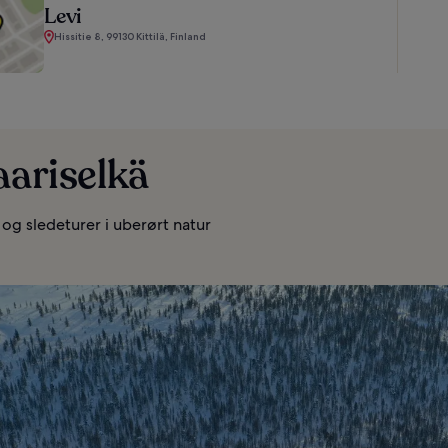
Levi
Hissitie 8, 99130 Kittilä, Finland
aariselkä
 og sledeturer i uberørt natur