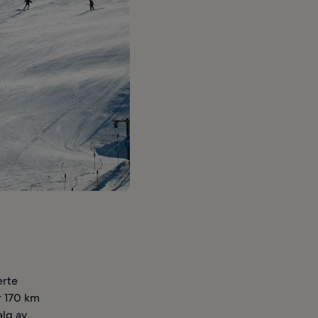
erte
r 170 km
alg av