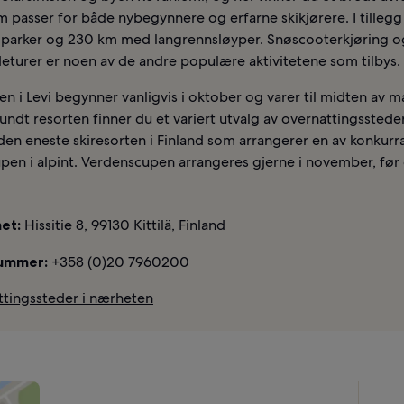
 passer for både nybegynnere og erfarne skikjørere. I tillegg
øparker og 230 km med langrennsløyper. Snøscooterkjøring o
eturer er noen av de andre populære aktivitetene som tilbys.
n i Levi begynner vanligvis i oktober og varer til midten av ma
ndt resorten finner du et variert utvalg av overnattingssteder.
en eneste skiresorten i Finland som arrangerer en av konkurr
en i alpint. Verdenscupen arrangeres gjerne i november, før 
et:
Hissitie 8, 99130 Kittilä, Finland
ummer:
+358 (0)20 7960200
ttingssteder i nærheten