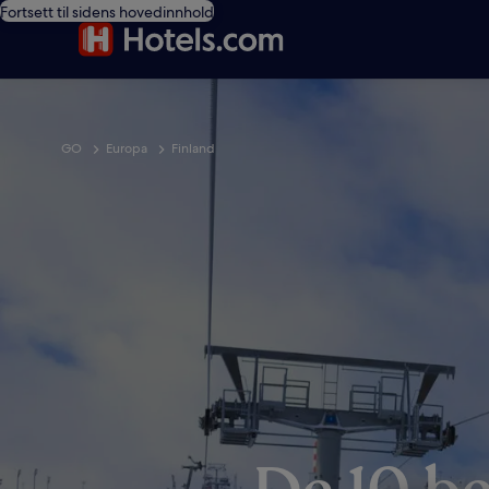
Fortsett til sidens hovedinnhold
GO
Europa
Finland