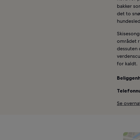
bakker som
det to sn
hundesled
Skisesonge
området ru
dessuten d
verdenscup
for kaldt.
Beliggenh
Telefonn
Se overna