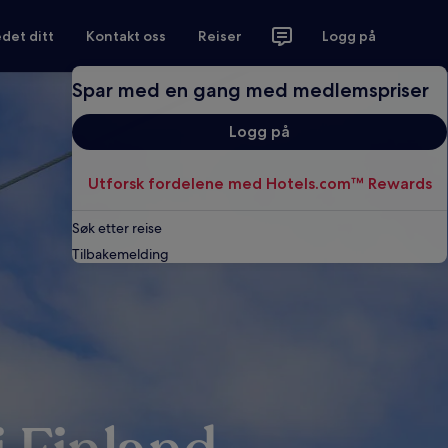
det ditt
Kontakt oss
Reiser
Logg på
Spar med en gang med medlemspriser
Logg på
Utforsk fordelene med Hotels.com™ Rewards
Søk etter reise
Tilbakemelding