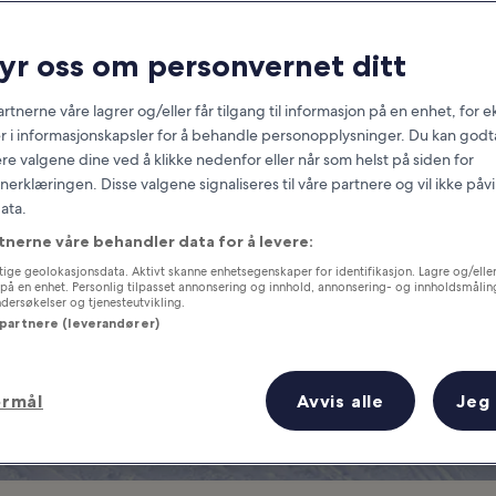
ste skiresortene 
ryr oss om personvernet ditt
dager med ski- og snowboardkjøri
rtnerne våre lagrer og/eller får tilgang til informasjon på en enhet, for
r i informasjonskapsler for å behandle personopplysninger. Du kan godta
re valgene dine ved å klikke nedenfor eller når som helst på siden for
erklæringen. Disse valgene signaliseres til våre partnere og vil ikke påv
ata.
tnerne våre behandler data for å levere:
ige geolokasjonsdata. Aktivt skanne enhetsegenskaper for identifikasjon. Lagre og/eller 
på en enhet. Personlig tilpasset annonsering og innhold, annonsering- og innholdsmålin
ersøkelser og tjenesteutvikling.
 partnere (leverandører)
ormål
Avvis alle
Jeg