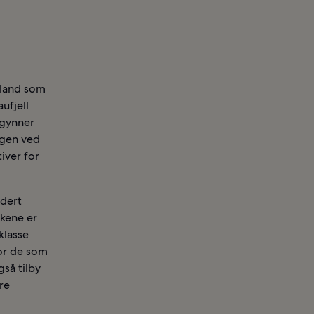
 land som
ufjell
egynner
ngen ved
tiver for
udert
kkene er
klasse
for de som
gså tilby
dre