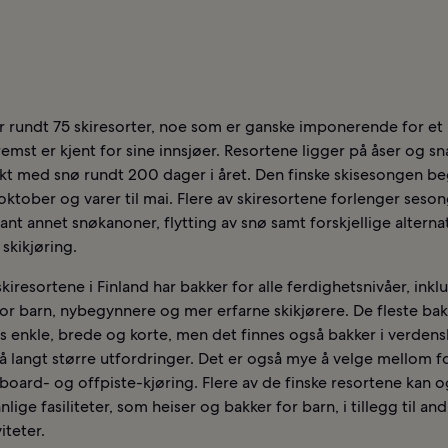
ar rundt 75 skiresorter, noe som er ganske imponerende for et
remst er kjent for sine innsjøer. Resortene ligger på åser og sna
kt med snø rundt 200 dager i året. Den finske skisesongen b
 oktober og varer til mai. Flere av skiresortene forlenger seso
lant annet snøkanoner, flytting av snø samt forskjellige alterna
skikjøring.
kiresortene i Finland har bakker for alle ferdighetsnivåer, inkl
or barn, nybegynnere og mer erfarne skikjørere. De fleste ba
s enkle, brede og korte, men det finnes også bakker i verdens
å langt større utfordringer. Det er også mye å velge mellom 
board- og offpiste-kjøring. Flere av de finske resortene kan o
nlige fasiliteter, som heiser og bakker for barn, i tillegg til an
iteter.