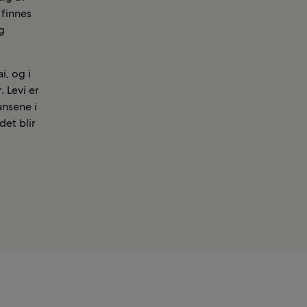
 finnes
g
i, og i
 Levi er
ansene i
det blir