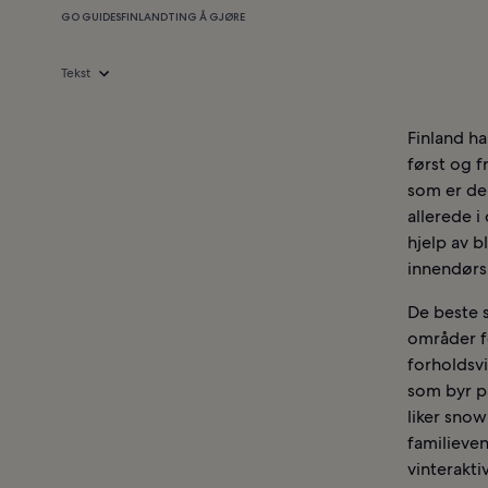
GO GUIDES
FINLAND
TING Å GJØRE
Tekst
Finland h
først og f
som er de
allerede i
hjelp av b
innendørs 
De beste s
områder f
forholdsvi
som byr p
liker snow
familieven
vinteraktiv