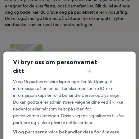
er egnet for de aller fleste, også barnefamilier. Blir du lei av å sole
deg og bade, kan du prøve deg på padlebrett eller vindsurfing.
Det er også mulig å bli med på båtturer, for eksempel til Yyteri
sandbanke, som er kjent for sine strandfugler.
Yyteri-stranden
Vi bryr oss om personvernet
Kart
ditt
Vi og
16
partnerne våre lagrer og/eller får tilgang til
informasjon på en enhet, for eksempel unike ID-er i
2. Hietaranta-stranden
informasjonskapsler for å behandle personopplysninger.
Du kan godta eller administrere valgene dine ved å klikke
Slapp av på den største stranden i Helsingfors
nedenfor eller når som helst på siden for
personvernerklæringen. Disse valgene signaliseres til våre
partnere og vil ikke påvirke nettleserdata.
Vi og partnerne våre behandler data for å levere: