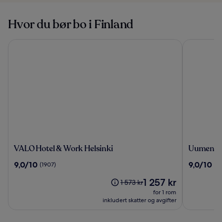
Hvor du bør bo i Finland
VALO Hotel & Work Helsinki
Uumen Hote
VALO
Uumen
VALO Hotel & Work Helsinki
Uumen Ho
Hotel
Hotels
9.0
9.0
9,0/10
9,0/10
(1907)
(2
&
Tampere
av
av
Work
Finlayso
Prisen
1 257 kr
10,
10,
Prisen
1 573 kr
Helsinki
er
(1907)
(208)
var
for 1 rom
1 257 kr
1 573 kr.
inkludert skatter og avgifter
Se
mer