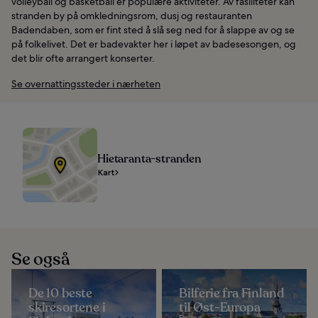
volleyball og basketball er populære aktiviteter. Av fasiliteter kan
stranden by på omkledningsrom, dusj og restauranten
Badendaben, som er fint sted å slå seg ned for å slappe av og se
på folkelivet. Det er badevakter her i løpet av badesesongen, og
det blir ofte arrangert konserter.
Se overnattingssteder i nærheten
Hietaranta-stranden
Kart
Se også
De 10 beste
Bilferie fra Finland
skiresortene i
til Øst-Europa
Finland