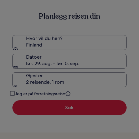
informasjon
om
Planlegg reisen din
standardpris.
Hvor vil du hen?
Finland
Datoer
lør. 29. aug. - lør. 5. sep.
Gjester
2 reisende, 1 rom
Jeg er på forretningsreise
Søk