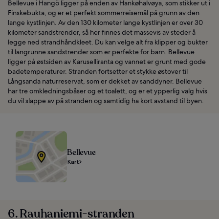
Bellevue i Hangö ligger på enden av Hankøhalvøya, som stikker ut i
Finskebukta, og er et perfekt sommerreisemål på grunn av den
lange kystlinjen. Av den 130 kilometer lange kystlinjen er over 30
kilometer sandstrender, så her finnes det massevis av steder å
legge ned strandhåndkleet. Du kan velge alt fra klipper og bukter
til langrunne sandstrender som er perfekte for barn. Bellevue
ligger på østsiden av Karuselliranta og vannet er grunt med gode
badetemperaturer. Stranden fortsetter et stykke østover til
Långsanda naturreservat, som er dekket av sanddyner. Bellevue
har tre omkledningsbåser og et toalett, og er et ypperlig valg hvis
du vil slappe av på stranden og samtidig ha kort avstand til byen.
Bellevue
Kart
6. Rauhaniemi-stranden