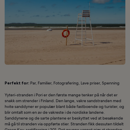
Perfekt for:
Par, Familier, Fotografering, Lave priser, Spenning
Yyteri-stranden i Pori er den første mange tenker på når det er
snakk om strender i Finland. Den lange, vakre sandstranden med
hvite sanddyner er populær blant både fastboende og turister, og
blir omtalt som en av de vakreste i de nordiske landene.
Sanddynene og de sarte plantene er beskyttet ved at besøkende
må gå til stranden via oppførte stier. Stranden fikk dessuten tildelt
Green Key-sertifisering i 201. Det grunne vannet gjør at stranden