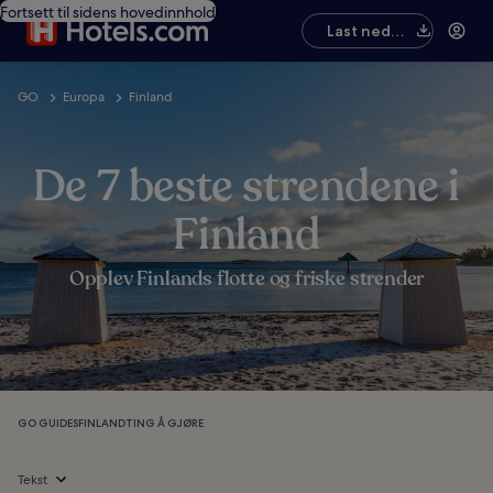
Fortsett til sidens hovedinnhold
Last ned
appen
GO
Europa
Finland
De 7 beste strendene i
Finland
Opplev Finlands flotte og friske strender
GO GUIDES
FINLAND
TING Å GJØRE
Tekst