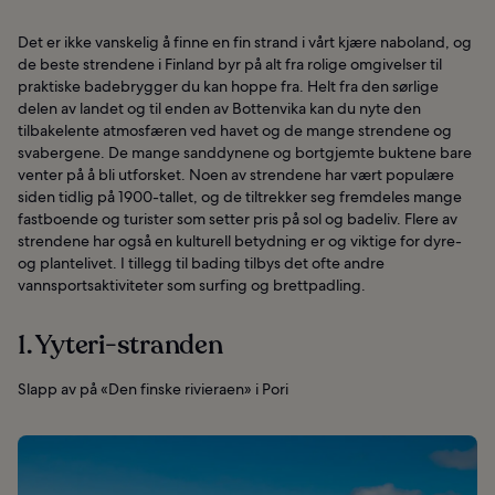
Det er ikke vanskelig å finne en fin strand i vårt kjære naboland, og
de beste strendene i Finland byr på alt fra rolige omgivelser til
praktiske badebrygger du kan hoppe fra. Helt fra den sørlige
delen av landet og til enden av Bottenvika kan du nyte den
tilbakelente atmosfæren ved havet og de mange strendene og
svabergene. De mange sanddynene og bortgjemte buktene bare
venter på å bli utforsket. Noen av strendene har vært populære
siden tidlig på 1900-tallet, og de tiltrekker seg fremdeles mange
fastboende og turister som setter pris på sol og badeliv. Flere av
strendene har også en kulturell betydning er og viktige for dyre-
og plantelivet. I tillegg til bading tilbys det ofte andre
vannsportsaktiviteter som surfing og brettpadling.
1. Yyteri-stranden
Slapp av på «Den finske rivieraen» i Pori