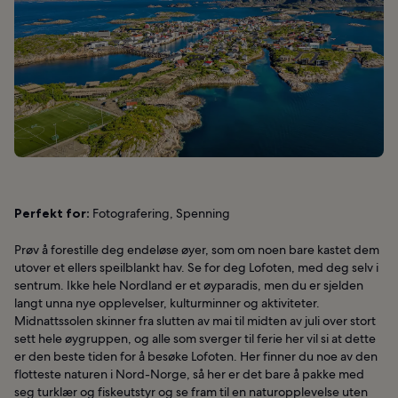
Perfekt for:
Fotografering, Spenning
Prøv å forestille deg endeløse øyer, som om noen bare kastet dem
utover et ellers speilblankt hav. Se for deg Lofoten, med deg selv i
sentrum. Ikke hele Nordland er et øyparadis, men du er sjelden
langt unna nye opplevelser, kulturminner og aktiviteter.
Midnattssolen skinner fra slutten av mai til midten av juli over stort
sett hele øygruppen, og alle som sverger til ferie her vil si at dette
er den beste tiden for å besøke Lofoten. Her finner du noe av den
flotteste naturen i Nord-Norge, så her er det bare å pakke med
seg turklær og fiskeutstyr og se fram til en naturopplevelse uten