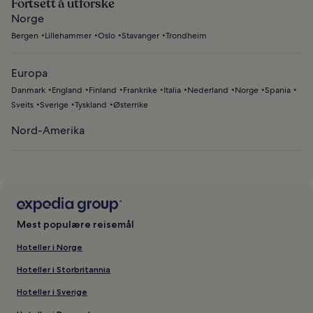
Fortsett å utforske
Norge
Bergen
Lillehammer
Oslo
Stavanger
Trondheim
Europa
Danmark
England
Finland
Frankrike
Italia
Nederland
Norge
Spania
Sveits
Sverige
Tyskland
Østerrike
Nord-Amerika
Mest populære reisemål
Hoteller i Norge
Hoteller i Storbritannia
Hoteller i Sverige