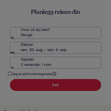
informasjon
om
Planlegg reisen din
standardpris.
Hvor vil du hen?
Norge
Datoer
søn. 30. aug. - søn. 6. sep.
Gjester
2 reisende, 1 rom
Jeg er på forretningsreise
Søk