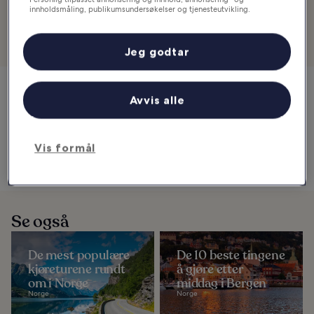
de fantastiske Lyngsalpene, som er blant de mest populære
innholdsmåling, publikumsundersøkelser og tjenesteutvikling.
opplevelsene i regionen.
Liste over partnere (leverandører)
Se overnattingssteder i nærheten
Jeg godtar
Avvis alle
Tromsø og nordlyset
Kart
Vis formål
Se også
De mest populære
De 10 beste tingene
kjøreturene rundt
å gjøre etter
om i Norge
middag i Bergen
Norge
Norge