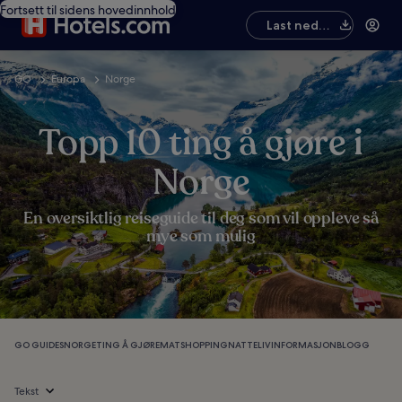
Fortsett til sidens hovedinnhold
Last ned
appen
GO
Europa
Norge
Topp 10 ting å gjøre i
Norge
En oversiktlig reiseguide til deg som vil oppleve så
mye som mulig
GO GUIDES
NORGE
TING Å GJØRE
MAT
SHOPPING
NATTELIV
INFORMASJON
BLOGG
Tekst