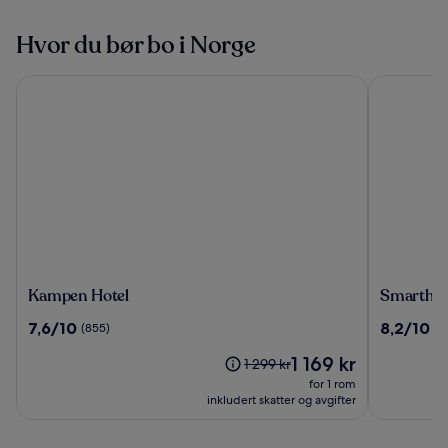
Hvor du bør bo i Norge
Kampen Hotel
Smarthotel
Kampen
Smarthot
Kampen Hotel
Smarthot
Hotel
Oslo
7.6
8.2
7,6/10
8,2/10
(855)
(2
av
av
Prisen
1 169 kr
10,
10,
Prisen
1 299 kr
er
(855)
(2022)
var
for 1 rom
1 169 kr
1 299 kr.
inkludert skatter og avgifter
Se
mer