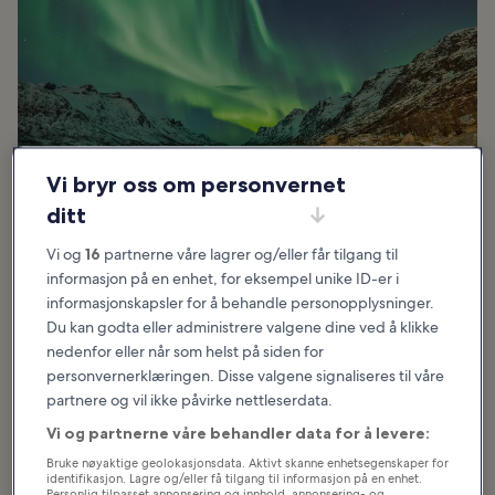
Vi bryr oss om personvernet
ditt
Vi og
16
partnerne våre lagrer og/eller får tilgang til
informasjon på en enhet, for eksempel unike ID-er i
Perfekt for:
Familier, Fotografering
informasjonskapsler for å behandle personopplysninger.
Du kan godta eller administrere valgene dine ved å klikke
Tromsø – «Nordens Paris» – er stedet for deg som vil oppleve ekte
nedenfor eller når som helst på siden for
nordnorsk kultur og se det flotte nordlyset. Kanskje er du så heldig
personvernerklæringen. Disse valgene signaliseres til våre
å oppleve begge deler på én gang! Da må du i så fall legge turen
hit i vintermånedene, når mange mener byen er på sitt mest
partnere og vil ikke påvirke nettleserdata.
innbydende. Reiser du hit om sommeren, går du glipp av
Vi og partnerne våre behandler data for å levere:
nordlyset, men du kan til gjengjeld delta på noen av de mange
festivalene og utendørsaktivitetene som arrangeres i byen. Når du
Bruke nøyaktige geolokasjonsdata. Aktivt skanne enhetsegenskaper for
identifikasjon. Lagre og/eller få tilgang til informasjon på en enhet.
først er her, bør du også sette av tid til å få med deg en utflukt til
Personlig tilpasset annonsering og innhold, annonsering- og