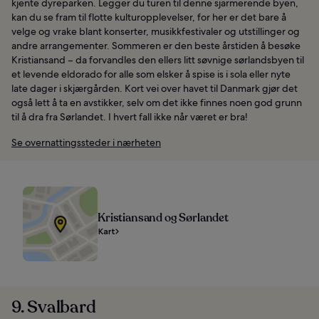
kjente dyreparken. Legger du turen til denne sjarmerende byen,
kan du se fram til flotte kulturopplevelser, for her er det bare å
velge og vrake blant konserter, musikkfestivaler og utstillinger og
andre arrangementer. Sommeren er den beste årstiden å besøke
Kristiansand – da forvandles den ellers litt søvnige sørlandsbyen til
et levende eldorado for alle som elsker å spise is i sola eller nyte
late dager i skjærgården. Kort vei over havet til Danmark gjør det
også lett å ta en avstikker, selv om det ikke finnes noen god grunn
til å dra fra Sørlandet. I hvert fall ikke når været er bra!
Se overnattingssteder i nærheten
Kristiansand og Sørlandet
Kart
9. Svalbard