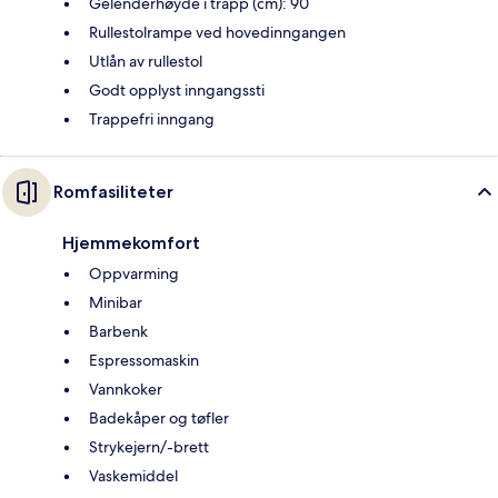
Gelenderhøyde i trapp (cm): 90
Rullestolrampe ved hovedinngangen
Utlån av rullestol
Godt opplyst inngangssti
Trappefri inngang
Romfasiliteter
Hjemmekomfort
Oppvarming
Minibar
Barbenk
Espressomaskin
Vannkoker
Badekåper og tøfler
Strykejern/-brett
Vaskemiddel