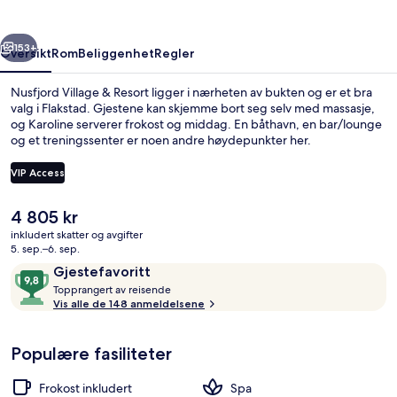
rige
Neste
153+
Oversikt
Rom
Beliggenhet
Regler
Nusfjord Village & Resort ligger i nærheten av bukten og er et bra
valg i Flakstad. Gjestene kan skjemme bort seg selv med massasje,
og Karoline serverer frokost og middag. En båthavn, en bar/lounge
og et treningssenter er noen andre høydepunkter her.
VIP Access
Den
4 805 kr
nåværende
inkludert skatter og avgifter
Standard Cabin, Harbor View | Senget
prisen
5. sep.–6. sep.
er
Anmeldelser
9,8
Gjestefavoritt
4 805 kr
T
av
Topprangert av reisende
o
Vis alle de 148 anmeldelsene
10,
p
Gjestefavoritt
p
Populære fasiliteter
r
a
n
Frokost inkludert
Spa