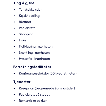
Ting å gjøre
Tur-/sykkelstier
Kajakkpadling
Båtturer
Padlebrett
Shopping
Fiske
Fjellklatring i nærheten
Snorkling i nærheten
Hvalsafari i nærheten
Forretningsfasiliteter
Konferanseselokaler (50 kvadratmeter)
Tjenester
Resepsjon (begrensede åpningstider)
Padlebrett på stedet
Romantiske pakker