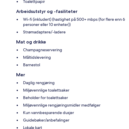
Toalettpapir
Arbeidsutstyr og -fasiliteter
Wi-fi (inkludert) (hastighet på 500+ mbps (for flere enn 6
personer eller 10 enheter))
Strømadaptere/-ladere
Mat og drikke
Champagneservering
Måltidslevering
Barnestol
Mer
Daglig rengjøring
Miljøvennlige toalettsaker
Beholder for toalettsaker
Miljøvennlige rengjøringsmidler medfølger
Kun vannbesparende dusjer
Guidebøker/anbefalinger
Lokale kart