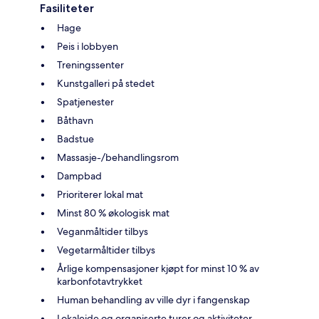
Fasiliteter
Hage
Peis i lobbyen
Treningssenter
Kunstgalleri på stedet
Spatjenester
Båthavn
Badstue
Massasje-/behandlingsrom
Dampbad
Prioriterer lokal mat
Minst 80 % økologisk mat
Veganmåltider tilbys
Vegetarmåltider tilbys
Årlige kompensasjoner kjøpt for minst 10 % av
karbonfotavtrykket
Human behandling av ville dyr i fangenskap
Lokaleide og organiserte turer og aktiviteter