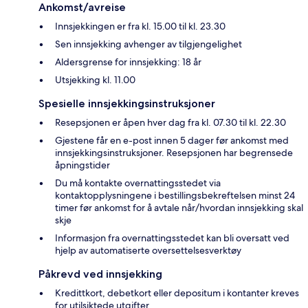
Ankomst/avreise
Innsjekkingen er fra kl. 15.00 til kl. 23.30
Sen innsjekking avhenger av tilgjengelighet
Aldersgrense for innsjekking: 18 år
Utsjekking kl. 11.00
Spesielle innsjekkingsinstruksjoner
Resepsjonen er åpen hver dag fra kl. 07.30 til kl. 22.30
Gjestene får en e-post innen 5 dager før ankomst med
innsjekkingsinstruksjoner. Resepsjonen har begrensede
åpningstider
Du må kontakte overnattingsstedet via
kontaktopplysningene i bestillingsbekreftelsen minst 24
timer før ankomst for å avtale når/hvordan innsjekking skal
skje
Informasjon fra overnattingsstedet kan bli oversatt ved
hjelp av automatiserte oversettelsesverktøy
Påkrevd ved innsjekking
Kredittkort, debetkort eller depositum i kontanter kreves
for utilsiktede utgifter