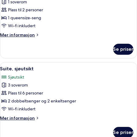
1 soverom
av
Village
Plass til 2 personer
Cabin
1 queensize-seng
Suite
Wi-fi inkludert
Mer
Mer informasjon
informasjon
om
Se priser
Village
Cabin
Suite
Åpne
Suite, sjøutsikt | Sengetøy av topp kv
10
Suite, sjøutsikt
alle
Sjøutsikt
bildene
3 soverom
av
Suite,
Plass til 6 personer
sjøutsikt
2 dobbeltsenger og 2 enkeltsenger
Wi-fi inkludert
Mer
Mer informasjon
informasjon
om
Se priser
Suite,