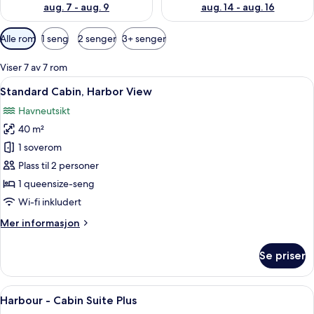
aug. 7 - aug. 9
aug. 14 - aug. 16
Tilgjengelige
Alle rom
1 seng
2 senger
3+ senger
filtre
for
Viser 7 av 7 rom
rom
Åpne
Standard Cabin, Harbor View | Senget
7
Standard Cabin, Harbor View
alle
Havneutsikt
bildene
40 m²
av
Standard
1 soverom
Cabin,
Plass til 2 personer
Harbor
1 queensize-seng
View
Wi-fi inkludert
Mer
Mer informasjon
informasjon
om
Se priser
Standard
Cabin,
Harbor
Åpne
Harbour - Cabin Suite Plus | Sengetøy
9
View
Harbour - Cabin Suite Plus
alle