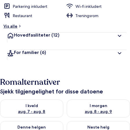
g
e
Parkering inkludert
Wi-fi inkludert
r
Restaurant
Treningsrom
t
Vis alle
a
v
Hovedfasiliteter
(12)
r
e
For familier
(6)
i
s
e
n
d
Romalternativer
e
Sjekk tilgjengelighet for disse datoene
Sjekk tilgjengelighet for i kveld, aug. 7 - aug. 8
Sjekk tilgjengelighet for i mor
I kveld
I morgen
aug. 7 - aug. 8
aug. 8 - aug. 9
Sjekk tilgjengelighet for denne helgen, aug. 7 - aug. 9
Sjekk tilgjengelighet for neste 
Denne helgen
Neste helg