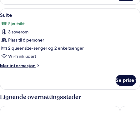
sjøutsikt
Åpne
Sengetøy av topp kvalitet, dundyner,
7
Suite
alle
Sjøutsikt
bildene
3 soverom
av
Suite
Plass til 6 personer
2 queensize-senger og 2 enkeltsenger
Wi-fi inkludert
Mer
Mer informasjon
informasjon
om
Se priser
Suite
Lignende overnattingssteder
Eliassen Rorbuer
Lofoten