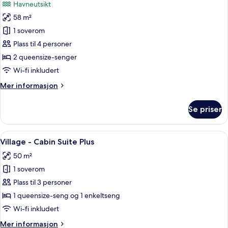
Havneutsikt
bildene
58 m²
av
Harbour
1 soverom
-
Plass til 4 personer
Cabin
2 queensize-senger
Suite
Wi-fi inkludert
Plus
Mer
Mer informasjon
informasjon
om
Se priser
Harbour
-
Cabin
Åpne
Village - Cabin Suite Plus | Oppholds
10
Suite
Village - Cabin Suite Plus
alle
Plus
50 m²
bildene
1 soverom
av
Village
Plass til 3 personer
-
1 queensize-seng og 1 enkeltseng
Cabin
Wi-fi inkludert
Suite
Mer
Mer informasjon