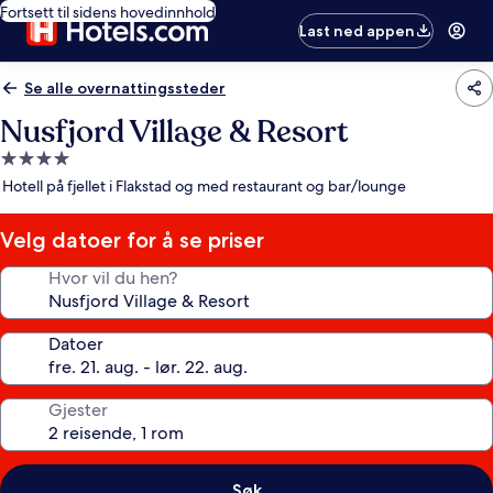
Fortsett til sidens hovedinnhold
Last ned appen
Se alle overnattingssteder
Nusfjord Village & Resort
Overnattingssted
med
Hotell på fjellet i Flakstad og med restaurant og bar/lounge
4.0
stjerner
Velg datoer for å se priser
Hvor vil du hen?
Datoer
Gjester
Søk