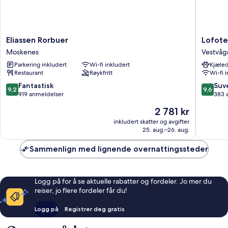
Eliassen
Lofoten
Eliassen Rorbuer
Lofot
Rorbuer
Baseca
Moskenes
Vestvåg
Moskenes
Vestvåg
Parkering inkludert
Wi-fi inkludert
Kjæled
Restaurant
Røykfritt
Wi-fi 
9.2
9.6
Fantastisk
Suv
9,2
9,6
av
av
919 anmeldelser
383 
10,
10,
Prisen
2 781 kr
Fantastisk,
Suveren
er
919
383
inkludert skatter og avgifter
2 781 kr
25. aug.–26. aug.
anmeldelser
anmelde
Sammenlign med lignende overnattingssteder
Logg på for å se aktuelle rabatter og fordeler. Jo mer du
reiser, jo flere fordeler får du!
Logg på
Registrer deg gratis