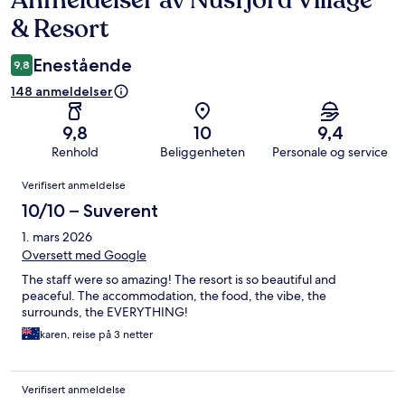
Anmeldelser av Nusfjord Village
& Resort
Enestående
9,8
148 anmeldelser
9,8
10
9,4
Renhold
Beliggenheten
Personale og service
Anmeldelser
Verifisert anmeldelse
10/10 – Suverent
1. mars 2026
Oversett med Google
The staff were so amazing! The resort is so beautiful and
peaceful. The accommodation, the food, the vibe, the
surrounds, the EVERYTHING!
karen, reise på 3 netter
Verifisert anmeldelse