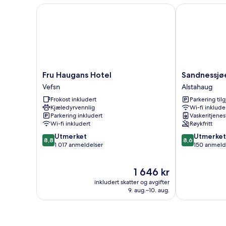
Fru Haugans Hotel
Sandnessjøen
Fru
Sandnessjøen
Fru Haugans Hotel
Sandnessjø
Haugans
overnatting
Vefsn
Alstahaug
Hotel
Alstahaug
Frokost inkludert
Parkering til
Vefsn
Kjæledyrvennlig
Wi-fi inklude
Parkering inkludert
Vaskeritjenes
Wi-fi inkludert
Røykfritt
8.8
8.6
Utmerket
Utmerket
8,8
8,6
av
av
1 017 anmeldelser
150 anmeld
10,
10,
Utmerket,
Utmerket,
Prisen
1 646 kr
1 017
150
er
anmeldelser
anmeldelser
inkludert skatter og avgifter
1 646 kr
9. aug.–10. aug.