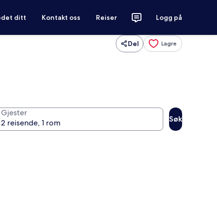
det ditt
Kontakt oss
Reiser
Logg på
Del
Lagre
Gjester
Søk