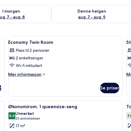
elighet for i morgen, aug. 7 - aug. 8
Sjekk tilgjengelighet for denne helgen
I morgen
Denne helgen
ug. 7 - aug. 8
aug. 7 - aug. 9
Åpne
Skrivebord, skrivebord for bærbar PC 
Å
6
Economy Twin Room
S
alle
al
Plass til 2 personer
bildene
b
2 enkeltsenger
av
a
Economy
S
Wi-fi inkludert
Twin
S
Mer
M
Mer informasjon
Me
Room
R
informasjon
in
om
o
r
Se priser
Economy
St
Twin
Si
Room
R
bar PC og lydisolert
Åpne
Økonomirom, 1 queensize-seng | Skriv
Å
9
Økonomirom, 1 queensize-seng
T
alle
al
Utmerket
bildene
8,6
b
7,
8,6 av 10
(23
23 anmeldelser
av
a
anmeldelser)
17 m²
Økonomirom,
T