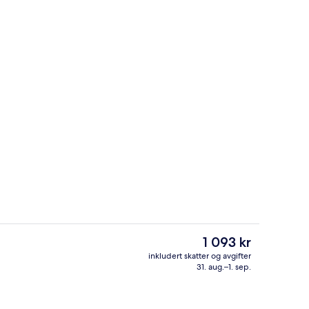
Fasade
Den
1 093 kr
nåværende
inkludert skatter og avgifter
prisen
31. aug.–1. sep.
Skrivebord, skrivebord for bærbar PC 
er
1 093 kr