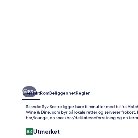
89+
Oversikt
Rom
Beliggenhet
Regler
Scandic Syv Søstre ligger bare 5 minutter med bil fra Alst
Wine & Dine, som byr på lokale retter og serverer frokost
bar/lounge, en snackbar/delikatesseforretning og en terra
Anmeldelser
Utmerket
8,6
8,6 av 10 –