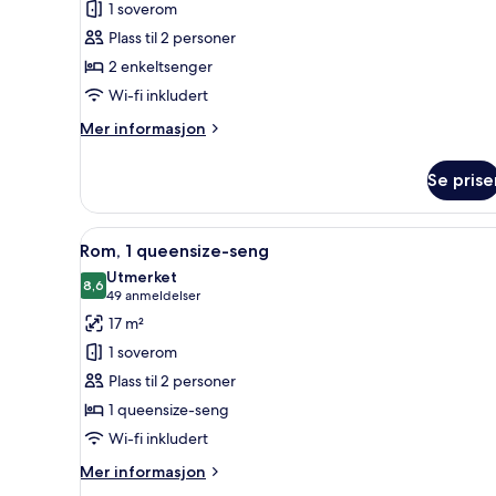
1 soverom
tomannsrom
Plass til 2 personer
2 enkeltsenger
Wi-fi inkludert
Mer
Mer informasjon
informasjon
om
Se prise
Økonomi-
tomannsrom
Åpne
Skrivebord, skrivebord for bær
10
Rom, 1 queensize-seng
alle
Utmerket
bildene
8,6
8,6 av 10
(49
49 anmeldelser
av
anmeldelser)
17 m²
Rom,
1 soverom
1
Plass til 2 personer
queensize-
1 queensize-seng
seng
Wi-fi inkludert
Mer
Mer informasjon
informasjon