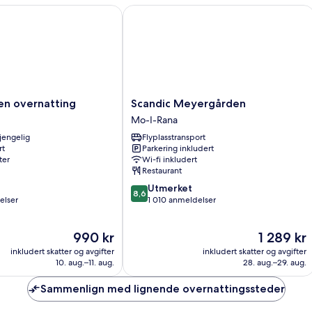
 overnatting
Scandic Meyergården
Scandic
en overnatting
Scandic Meyergården
Meyergården
Mo-I-Rana
Mo-
gjengelig
Flyplasstransport
I-
rt
Parkering inkludert
Rana
ter
Wi-fi inkludert
Restaurant
8.6
Utmerket
8,6
av
elser
1 010 anmeldelser
10,
Utmerket,
Prisen
Prisen
990 kr
1 289 kr
1 010
er
er
anmeldelser
inkludert skatter og avgifter
inkludert skatter og avgifter
990 kr
1 289 kr
10. aug.–11. aug.
28. aug.–29. aug.
Sammenlign med lignende overnattingssteder