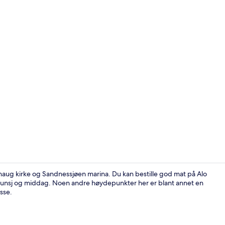
Resepsjon
ahaug kirke og Sandnessjøen marina. Du kan bestille god mat på Alo
, lunsj og middag. Noen andre høydepunkter her er blant annet en
sse.
Lounge