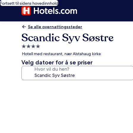
Fortsett til sidens hovedinnhold
Se alle overnattingssteder
Scandic Syv Søstre
Overnattingssted
med
Hotell med restaurant, nær Alstahaug kirke
4.0
Velg datoer for å se priser
stjerner
Hvor vil du hen?
Bildegalleri
av
Scandic
Syv
Søstre