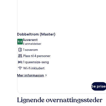
Dobbeltrom (Master)
Suverent
9,4
9,4 av 10
(3
3 anmeldelser
anmeldelser)
1 soverom
Plass til 4 personer
1 queensize-seng
Wi-fi inkludert
Mer
Mer informasjon
informasjon
om
Se prise
Dobbeltrom
(Master)
Lignende overnattingssteder