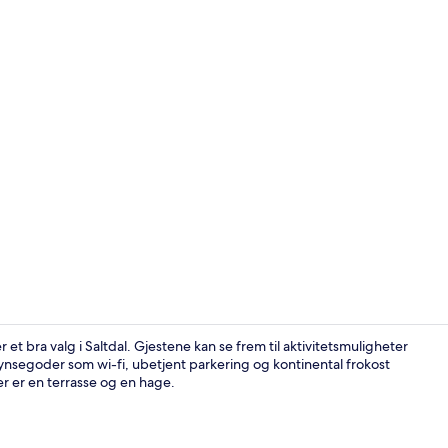
Gårdsplass
r et bra valg i Saltdal. Gjestene kan se frem til aktivitetsmuligheter
ynsegoder som wi-fi, ubetjent parkering og kontinental frokost
er er en terrasse og en hage.
Skrivebord, e