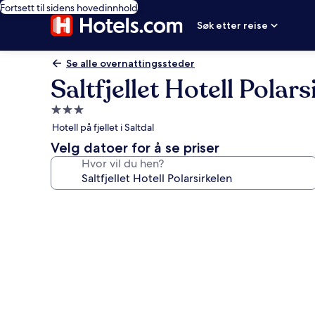
Fortsett til sidens hovedinnhold
Søk etter reise
Se alle overnattingssteder
Saltfjellet Hotell Polars
Overnattingssted
med
Hotell på fjellet i Saltdal
3.0
Velg datoer for å se priser
stjerner
Hvor vil du hen?
Bildegalleri
av
Saltfjellet
Hotell
Polarsirkelen