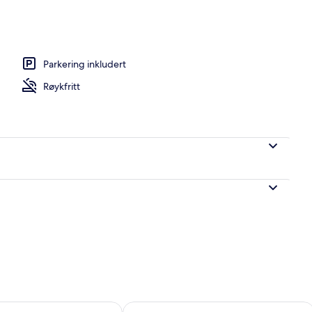
tandard, fjellutsikt | Fjellutsikt
Parkering inkludert
Røykfritt
elighet for i morgen, aug. 9 - aug. 10
Sjekk tilgjengelighet for denne helgen