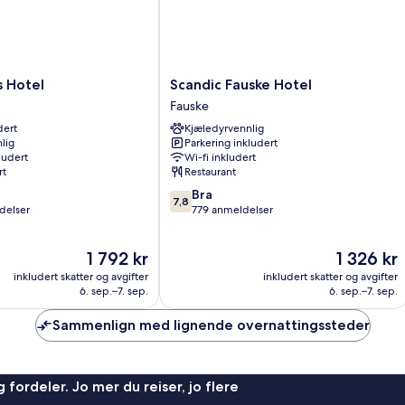
Scandic
s Hotel
Scandic Fauske Hotel
Fauske
Fauske
Hotel
dert
Kjæledyrvennlig
Fauske
lig
Parkering inkludert
ludert
Wi-fi inkludert
rt
Restaurant
7.8
Bra
7,8
av
delser
779 anmeldelser
10,
Bra,
Prisen
Prisen
1 792 kr
1 326 kr
779
er
er
anmeldelser
inkludert skatter og avgifter
inkludert skatter og avgifter
1 792 kr
1 326 kr
6. sep.–7. sep.
6. sep.–7. sep.
Sammenlign med lignende overnattingssteder
 fordeler. Jo mer du reiser, jo flere