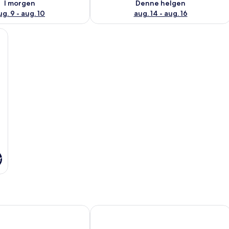
I morgen
Denne helgen
ug. 9 - aug. 10
aug. 14 - aug. 16
t tillegg), wi-fi (inkludert) og sengetøy
r
Hotel
Scandic Fauske Hotel