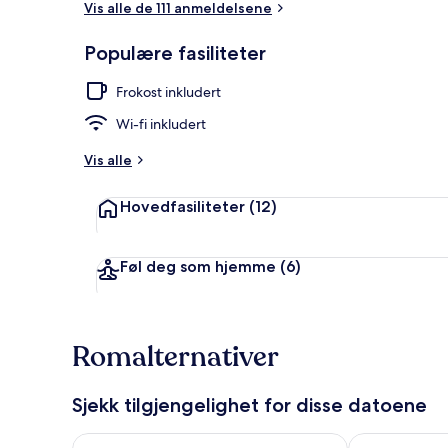
Vis alle de 111 anmeldelsene
Populære fasiliteter
Dobbeltrom – s
Frokost inkludert
Wi-fi inkludert
Vis alle
Hovedfasiliteter
(12)
Føl deg som hjemme
(6)
Romalternativer
Sjekk tilgjengelighet for disse datoene
Sjekk tilgjengelighet for i kveld, aug. 8 - aug. 9
Sjekk tilgjeng