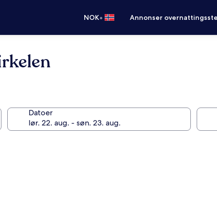
•
NOK
Annonser overnattingsste
irkelen
Datoer