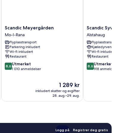
Scandic
Scandic
Scandic Meyergården
Scandic Syv Søstre
Meyergården
Syv
Mo-I-Rana
Alstahaug
Mo-
Søstre
Flyplasstransport
Flyplasstransport
I-
Alstahaug
Parkering inkludert
Kjæledyrvennlig
Rana
Wi-fi inkludert
Wi-fi inkludert
Restaurant
Restaurant
8.6
8.6
Utmerket
Utmerket
8,6
8,6
av
av
1 010 anmeldelser
918 anmeldelser
10,
10,
Utmerket,
Utmerket,
Prisen
1 289 kr
1 010
918
er
anmeldelser
anmeldelser
inkludert skatter og avgifter
inkludert 
1 289 kr
28. aug.–29. aug.
Logg på
Registrer deg gratis