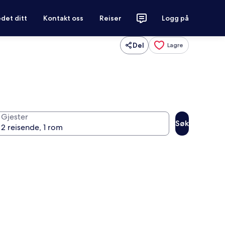
det ditt
Kontakt oss
Reiser
Logg på
Del
Lagre
Gjester
Søk