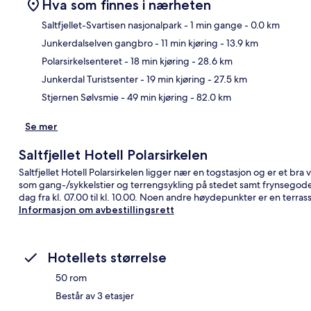
Hva som finnes i nærheten
Saltfjellet-Svartisen nasjonalpark
- 1 min gange
- 0.0 km
Junkerdalselven gangbro
- 11 min kjøring
- 13.9 km
Kart
Polarsirkelsenteret
- 18 min kjøring
- 28.6 km
Junkerdal Turistsenter
- 19 min kjøring
- 27.5 km
Stjernen Sølvsmie
- 49 min kjøring
- 82.0 km
Se mer
Saltfjellet Hotell Polarsirkelen
Saltfjellet Hotell Polarsirkelen ligger nær en togstasjon og er et bra v
som gang-/sykkelstier og terrengsykling på stedet samt frynsegoder
dag fra kl. 07.00 til kl. 10.00. Noen andre høydepunkter er en terra
Informasjon om avbestillingsrett
Hotellets størrelse
50 rom
Består av 3 etasjer