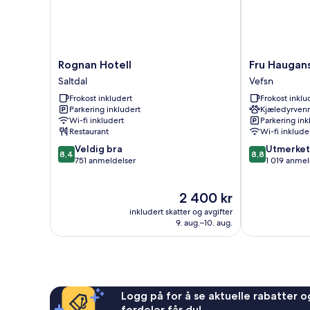
Rognan
Fru
Rognan Hotell
Fru Haugan
Hotell
Haugans
Saltdal
Vefsn
Saltdal
Hotel
Frokost inkludert
Frokost inklu
Vefsn
Parkering inkludert
Kjæledyrvenn
Wi-fi inkludert
Parkering ink
Restaurant
Wi-fi inklude
8.4
8.8
Veldig bra
Utmerket
8,4
8,8
av
av
751 anmeldelser
1 019 anmel
10,
10,
Veldig
Utmerket,
Prisen
2 400 kr
bra,
1 019
er
751
anmeldelser
inkludert skatter og avgifter
2 400 kr
anmeldelser
9. aug.–10. aug.
Logg på for å se aktuelle rabatter og
fordeler får du!