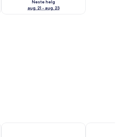
Neste helg
aug. 21 - aug. 23
Scandic Meyergården
Scandic Syv Søstre