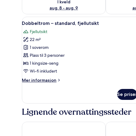
I kveld
aug. 8 - aug. 9
a
Åpne
Skrivebord, ekstrasenger (mot e
3
Dobbeltrom – standard, fjellutsikt
alle
Fjellutsikt
bildene
22 m²
av
Dobbeltrom
1 soverom
–
Plass til 3 personer
standard,
1 kingsize-seng
fjellutsikt
Wi-fi inkludert
Mer
Mer informasjon
informasjon
om
Se prise
Dobbeltrom
–
standard,
Lignende overnattingssteder
fjellutsikt
Rognan Hotell
Fru Haugans 