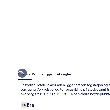
9+
Oversikt
Rom
Beliggenhet
Regler
Saltfjellet Hotell Polarsirkelen ligger nær en togstasjon og e
som gang-/sykkelstier og terrengsykling på stedet samt fr
hver dag fra kl. 07.00 til kl. 10.00. Noen andre høydepunkt
Anmeldelser
Bra
7,6
7,6 av 10 –