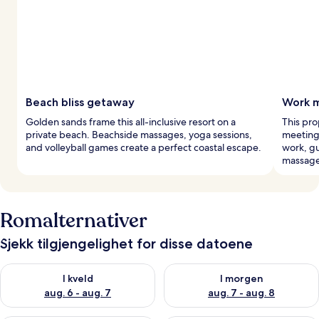
Beach bliss getaway
Work m
Golden sands frame this all-inclusive resort on a
This pro
private beach. Beachside massages, yoga sessions,
meeting 
and volleyball games create a perfect coastal escape.
work, gu
massage
Romalternativer
Sjekk tilgjengelighet for disse datoene
Sjekk tilgjengelighet for i kveld, aug. 6 - aug. 7
Sjekk tilgjengelighet for i mor
I kveld
I morgen
aug. 6 - aug. 7
aug. 7 - aug. 8