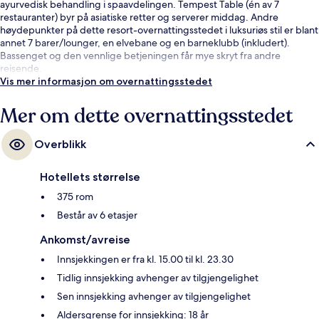
ayurvedisk behandling i spaavdelingen. Tempest Table (én av 7
restauranter) byr på asiatiske retter og serverer middag. Andre
høydepunkter på dette resort-overnattingsstedet i luksuriøs stil er blant
annet 7 barer/lounger, en elvebane og en barneklubb (inkludert).
Bassenget og den vennlige betjeningen får mye skryt fra andre
reisende.
Vis mer informasjon om overnattingsstedet
Mer om dette overnattingsstedet
Overblikk
Hotellets størrelse
375 rom
Består av 6 etasjer
Ankomst/avreise
Innsjekkingen er fra kl. 15.00 til kl. 23.30
Tidlig innsjekking avhenger av tilgjengelighet
Sen innsjekking avhenger av tilgjengelighet
Aldersgrense for innsjekking: 18 år