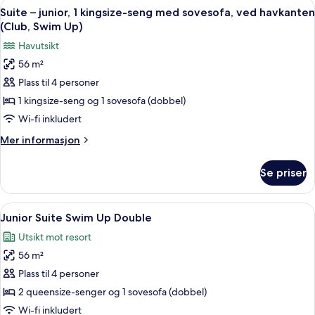
Åpne
Suite – junior, 1 kingsize-seng med s
havkanten
5
1
Suite – junior, 1 kingsize-seng med sovesofa, ved havkanten
alle
kingsize-
(Club)
(Club, Swim Up)
seng
bildene
Havutsikt
med
av
sovesofa,
56 m²
Suite
ved
Plass til 4 personer
–
havkanten
(Club)
junior,
1 kingsize-seng og 1 sovesofa (dobbel)
1
Wi-fi inkludert
kingsize-
Mer
Mer informasjon
seng
informasjon
med
om
Se priser
Suite
sovesofa,
–
ved
junior,
Åpne
Sengetøy av topp kvalitet, dundyner
havkanten
5
1
Junior Suite Swim Up Double
alle
kingsize-
(Club,
Utsikt mot resort
seng
bildene
Swim
med
56 m²
av
Up)
sovesofa,
Junior
Plass til 4 personer
ved
Suite
havkanten
2 queensize-senger og 1 sovesofa (dobbel)
(Club,
Swim
Wi-fi inkludert