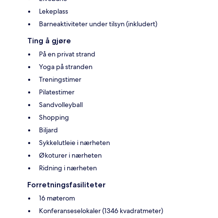
Lekeplass
Barneaktiviteter under tilsyn (inkludert)
Ting å gjøre
På en privat strand
Yoga på stranden
Treningstimer
Pilatestimer
Sandvolleyball
Shopping
Biljard
Sykkelutleie i nærheten
Økoturer i nærheten
Ridning i nærheten
Forretningsfasiliteter
16 møterom
Konferanseselokaler (1346 kvadratmeter)