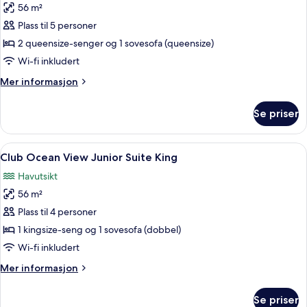
56 m²
av
Club
Plass til 5 personer
Ocean
2 queensize-senger og 1 sovesofa (queensize)
View
Wi-fi inkludert
Junior
Mer
Mer informasjon
Suite
informasjon
Double
om
Se priser
Club
Ocean
View
Åpne
Sengetøy av topp kvalitet, dundyner
6
Junior
Club Ocean View Junior Suite King
alle
Suite
Havutsikt
Double
bildene
56 m²
av
Club
Plass til 4 personer
Ocean
1 kingsize-seng og 1 sovesofa (dobbel)
View
Wi-fi inkludert
Junior
Mer
Mer informasjon
Suite
informasjon
King
om
Se priser
Club