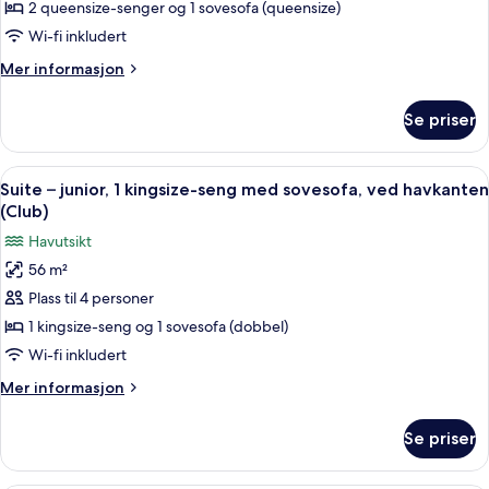
–
2 queensize-senger og 1 sovesofa (queensize)
junior,
Wi-fi inkludert
ved
Mer
Mer informasjon
havkanten
informasjon
(Club,
om
Se priser
Suite
Double)
–
junior,
Åpne
Utsikt fra rommet
6
ved
Suite – junior, 1 kingsize-seng med sovesofa, ved havkanten
alle
havkanten
(Club)
(Club,
bildene
Havutsikt
Double)
av
56 m²
Suite
Plass til 4 personer
–
junior,
1 kingsize-seng og 1 sovesofa (dobbel)
1
Wi-fi inkludert
kingsize-
Mer
Mer informasjon
seng
informasjon
med
om
Se priser
Suite
sovesofa,
–
ved
junior,