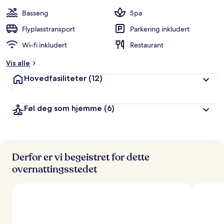
a
n
Basseng
Spa
g
e
Flyplasstransport
Parkering inkludert
r
Wi-fi inkludert
Restaurant
t
Vis alle
a
v
Hovedfasiliteter
(12)
r
e
Føl deg som hjemme
(6)
i
s
e
n
d
e
Derfor er vi begeistret for dette
overnattingsstedet