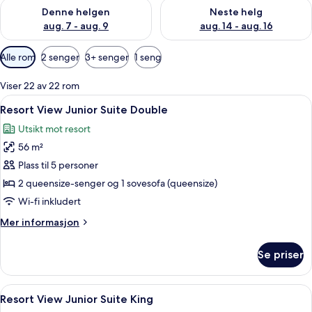
Sjekk tilgjengelighet for denne helgen, aug. 7 - aug. 9
Sjekk tilgjengelighet for neste 
Denne helgen
Neste helg
aug. 7 - aug. 9
aug. 14 - aug. 16
Tilgjengelige
Alle rom
2 senger
3+ senger
1 seng
filtre
for
Viser 22 av 22 rom
rom
Åpne
Sengetøy av topp kvalitet, dundyner
5
Resort View Junior Suite Double
alle
Utsikt mot resort
bildene
56 m²
av
Resort
Plass til 5 personer
View
2 queensize-senger og 1 sovesofa (queensize)
Junior
Wi-fi inkludert
Suite
Mer
Mer informasjon
Double
informasjon
om
Se priser
Resort
View
Junior
Åpne
Sengetøy av topp kvalitet, dundyner
5
Suite
Resort View Junior Suite King
alle
Double