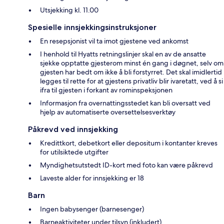
Utsjekking kl. 11.00
Spesielle innsjekkingsinstruksjoner
En resepsjonist vil ta imot gjestene ved ankomst
I henhold til Hyatts retningslinjer skal en av de ansatte
sjekke opptatte gjesterom minst én gang i døgnet, selv om
gjesten har bedt om ikke å bli forstyrret. Det skal imidlertid
legges til rette for at gjestens privatliv blir ivaretatt, ved å si
ifra til gjesten i forkant av rominspeksjonen
Informasjon fra overnattingsstedet kan bli oversatt ved
hjelp av automatiserte oversettelsesverktøy
Påkrevd ved innsjekking
Kredittkort, debetkort eller depositum i kontanter kreves
for utilsiktede utgifter
Myndighetsutstedt ID-kort med foto kan være påkrevd
Laveste alder for innsjekking er 18
Barn
Ingen babysenger (barnesenger)
Barneaktiviteter under tilsyn (inkludert)