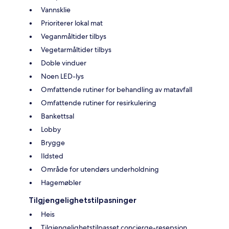
Vannsklie
Prioriterer lokal mat
Veganmåltider tilbys
Vegetarmåltider tilbys
Doble vinduer
Noen LED-lys
Omfattende rutiner for behandling av matavfall
Omfattende rutiner for resirkulering
Bankettsal
Lobby
Brygge
Ildsted
Område for utendørs underholdning
Hagemøbler
Tilgjengelighetstilpasninger
Heis
Tilgjengelighetstilpasset concierge-resepsjon