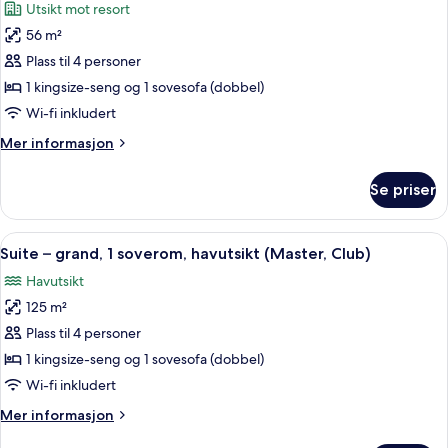
Utsikt mot resort
bildene
56 m²
av
Resort
Plass til 4 personer
View
1 kingsize-seng og 1 sovesofa (dobbel)
Junior
Wi-fi inkludert
Suite
Mer
Mer informasjon
King
informasjon
om
Se priser
Resort
View
Junior
Åpne
Sengetøy av topp kvalitet, dundyner
9
Suite
Suite – grand, 1 soverom, havutsikt (Master, Club)
alle
King
Havutsikt
bildene
125 m²
av
Suite
Plass til 4 personer
–
1 kingsize-seng og 1 sovesofa (dobbel)
grand,
Wi-fi inkludert
1
Mer
Mer informasjon
soverom,
informasjon