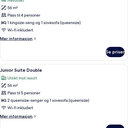
Havutsikt
bildene
56 m²
av
Ocean
Plass til 4 personer
View
1 kingsize-seng og 1 sovesofa (queensize)
Junior
Wi-fi inkludert
Suite
Mer
Mer informasjon
King
informasjon
om
Se priser
Ocean
View
Junior
Åpne
Sengetøy av topp kvalitet, dundyner
4
Suite
Junior Suite Double
alle
King
Utsikt mot resort
bildene
56 m²
av
Junior
Plass til 5 personer
Suite
2 queensize-senger og 1 sovesofa (queensize)
Double
Wi-fi inkludert
Mer
Mer informasjon
informasjon
om