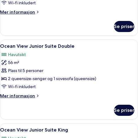
Suite
Wi-fi inkludert
Swim
Mer
Mer informasjon
Up
informasjon
King
om
Se priser
Club
Junior
Suite
Åpne
Sengetøy av topp kvalitet, dundyner
5
Swim
Ocean View Junior Suite Double
alle
Up
Havutsikt
King
bildene
56 m²
av
Ocean
Plass til 5 personer
View
2 queensize-senger og 1 sovesofa (queensize)
Junior
Wi-fi inkludert
Suite
Mer
Mer informasjon
Double
informasjon
om
Se priser
Ocean
View
Junior
Åpne
Sengetøy av topp kvalitet, dundyner
5
Suite
Ocean View Junior Suite King
alle
Double