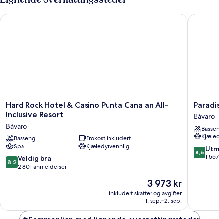
Hard Rock Hotel & Casino Punta Cana an All-Inclusive Resort
Paradisus
Hard
Paradisu
Hard Rock Hotel & Casino Punta Cana an All-
Paradis
Rock
Grand
Inclusive Resort
Bávaro
Hotel
Cana
Bávaro
Basse
&
-
Kjæled
Casino
Basseng
Frokost inkludert
All
Spa
Kjæledyrvennlig
Punta
Suites
8.6
Utm
8,6
Cana
-
av
1 55
8.2
Veldig bra
8,2
an
All
10,
av
2 801 anmeldelser
All-
Inclusiv
Utmerke
10,
Prisen
3 973 kr
Inclusive
Bávaro
1 557
Veldig
er
Resort
anmelde
bra,
inkludert skatter og avgifter
3 973 kr
Bávaro
1. sep.–2. sep.
2 801
anmeldelser