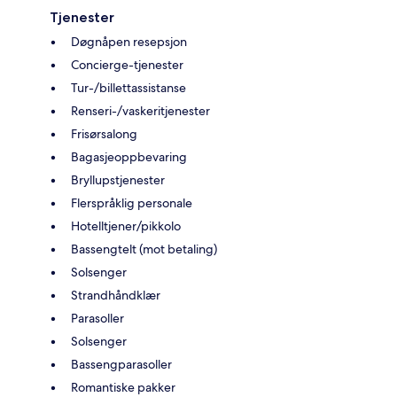
Tjenester
Døgnåpen resepsjon
Concierge-tjenester
Tur-/billettassistanse
Renseri-/vaskeritjenester
Frisørsalong
Bagasjeoppbevaring
Bryllupstjenester
Flerspråklig personale
Hotelltjener/pikkolo
Bassengtelt (mot betaling)
Solsenger
Strandhåndklær
Parasoller
Solsenger
Bassengparasoller
Romantiske pakker