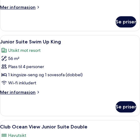
Swim
Up
Up)
Mer
Mer informasjon
Double
informasjon
om
Se priser
Junior
Suite
Swim
Åpne
Sengetøy av topp kvalitet, dundyner
5
Up
Junior Suite Swim Up King
alle
Double
Utsikt mot resort
bildene
56 m²
av
Junior
Plass til 4 personer
Suite
1 kingsize-seng og 1 sovesofa (dobbel)
Swim
Wi-fi inkludert
Up
Mer
Mer informasjon
King
informasjon
om
Se priser
Junior
Suite
Swim
Åpne
Sengetøy av topp kvalitet, dundyner
6
Up
Club Ocean View Junior Suite Double
alle
King
Havutsikt
bildene