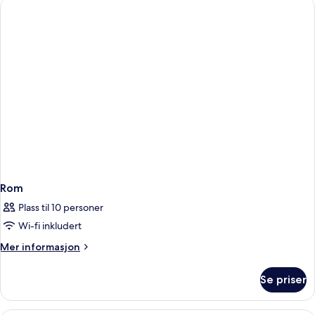
havutsikt
(Master,
Club)
Rom
Plass til 10 personer
Wi-fi inkludert
Mer
Mer informasjon
informasjon
om
Se priser
Rom