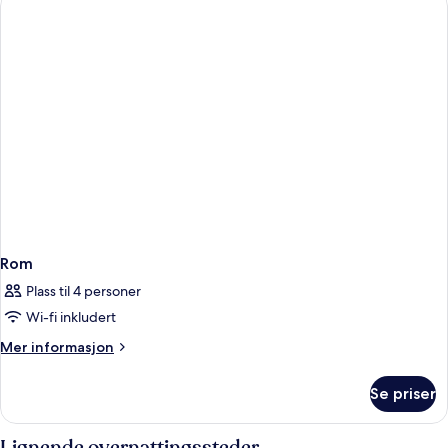
Rom
Plass til 4 personer
Wi-fi inkludert
Mer
Mer informasjon
informasjon
om
Se priser
Rom
Lignende overnattingssteder