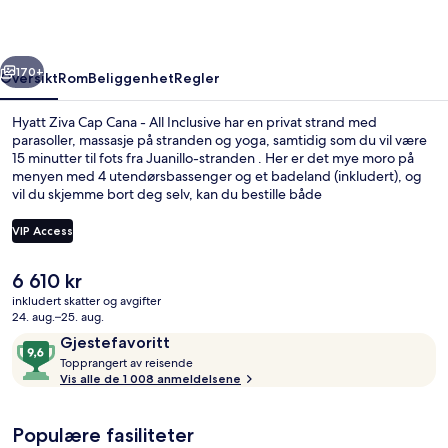
-
All
rige
Neste
Inclusive
170+
Oversikt
Rom
Beliggenhet
Regler
Hyatt Ziva Cap Cana - All Inclusive har en privat strand med
parasoller, massasje på stranden og yoga, samtidig som du vil være
15 minutter til fots fra Juanillo-stranden . Her er det mye moro på
menyen med 4 utendørsbassenger og et badeland (inkludert), og
vil du skjemme bort deg selv, kan du bestille både
dypvevsmassasje, aromaterapi og ayurvedisk behandling i
spaavdelingen. Tempest Table (én av 7 restauranter) byr på asiatiske
VIP Access
retter og serverer middag. Andre høydepunkter på dette resort-
overnattingsstedet i luksuriøs stil er blant annet 7 barer/lounger, en
Den
6 610 kr
elvebane og en barneklubb (inkludert). Bassenget og den vennlige
Luftbilde
nåværende
betjeningen får mye skryt fra andre reisende.
inkludert skatter og avgifter
prisen
24. aug.–25. aug.
er
Anmeldelser
9,6
Gjestefavoritt
6 610 kr
T
av
Topprangert av reisende
o
Vis alle de 1 008 anmeldelsene
10,
p
Gjestefavoritt
p
Populære fasiliteter
r