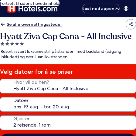
Fortsett til sidens hovedinnhold
Last ned appen
Se alle overnattingssteder
Hyatt Ziva Cap Cana - All Inclusive
Overnattingssted
med
Resort i svært luksuriøs stil, på stranden, med badeland (adgang
5.0
inkludert) og nær Juanillo-stranden
stjerner
Velg datoer for å se priser
Hvor vil du hen?
Datoer
Gjester