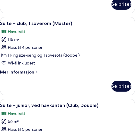
havutsikt
om
Se priser
Suite
(Master,
–
Club)
grand,
Åpne
Sengetøy av topp kvalitet, dundyner
12
1
Suite – club, 1 soverom (Master)
alle
soverom,
Havutsikt
havutsikt
bildene
(Master,
115 m²
av
Club)
Suite
Plass til 4 personer
–
1 kingsize-seng og 1 sovesofa (dobbel)
club,
Wi-fi inkludert
1
Mer
Mer informasjon
soverom
informasjon
(Master)
om
Se priser
Suite
–
club,
Åpne
Suite – junior, ved havkanten (Club, 
7
1
Suite – junior, ved havkanten (Club, Double)
alle
soverom
Havutsikt
(Master)
bildene
56 m²
av
Suite
Plass til 5 personer