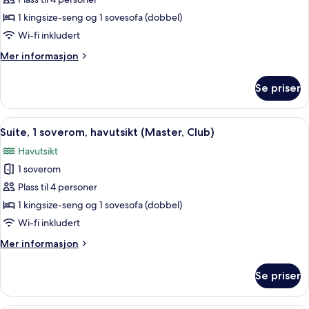
Junior
Suite
1 kingsize-seng og 1 sovesofa (dobbel)
King
Wi-fi inkludert
Mer
Mer informasjon
informasjon
om
Se priser
Junior
Suite
King
Åpne
Sengetøy av topp kvalitet, dundyner
4
Suite, 1 soverom, havutsikt (Master, Club)
alle
Havutsikt
bildene
1 soverom
av
Suite,
Plass til 4 personer
1
1 kingsize-seng og 1 sovesofa (dobbel)
soverom,
Wi-fi inkludert
havutsikt
Mer
Mer informasjon
(Master,
informasjon
Club)
om
Se priser
Suite,
1
soverom,