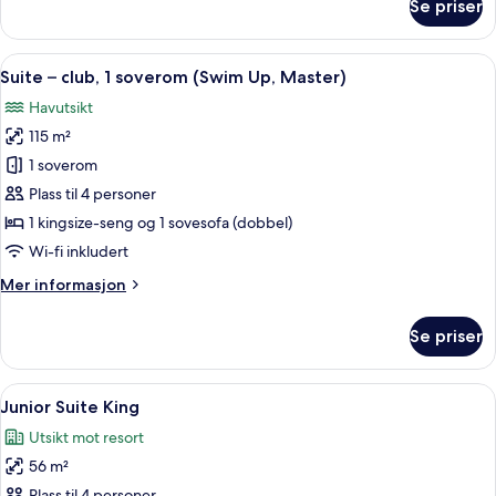
Se priser
Junior
Suite
Double
Åpne
Sengetøy av topp kvalitet, dundyner
8
Suite – club, 1 soverom (Swim Up, Master)
alle
Havutsikt
bildene
115 m²
av
Suite
1 soverom
–
Plass til 4 personer
club,
1 kingsize-seng og 1 sovesofa (dobbel)
1
Wi-fi inkludert
soverom
Mer
Mer informasjon
(Swim
informasjon
Up,
om
Se priser
Master)
Suite
–
club,
Åpne
Sengetøy av topp kvalitet, dundyner
4
1
Junior Suite King
alle
soverom
Utsikt mot resort
(Swim
bildene
Up,
56 m²
av
Master)
Plass til 4 personer