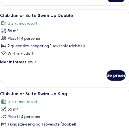
Ocean
View
Åpne
Sengetøy av topp kvalitet, dundyner
5
Junior
Club Junior Suite Swim Up Double
alle
Suite
Utsikt mot resort
King
bildene
56 m²
av
Club
Plass til 4 personer
Junior
2 queensize-senger og 1 sovesofa (dobbel)
Suite
Wi-fi inkludert
Swim
Mer
Mer informasjon
Up
informasjon
Double
om
Se priser
Club
Junior
Suite
Åpne
Sengetøy av topp kvalitet, dundyner
6
Swim
Club Junior Suite Swim Up King
alle
Up
Utsikt mot resort
Double
bildene
56 m²
av
Club
Plass til 4 personer
Junior
1 kingsize-seng og 1 sovesofa (dobbel)