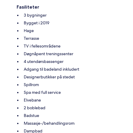
Fasiliteter
3 bygninger
Bygget i 2019
Hage
Terrasse
TV i fellesområdene
Døgnåpent treningssenter
4 utendørsbassenger
Adgang til badeland inkludert
Designerbutikker på stedet
Spillrom
Spa med full service
Elvebane
2 boblebad
Badstue
Massasje-/behandlingsrom
Dampbad